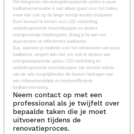
Het integreren van energiebesparende opties in jouw
badkamerrenovatie is niet alleen goed voor het milieu,
maar kan ook op de lange termijn kosten besparen.
Door bewust te kiezen voor LED-verlichting,
waterbesparende douchekoppen en andere
energiezuinige maatregelen, draag je bij aan een
duurzamere en efficiëntere badkamer.
Dus, wanneer je nadenkt over het vernieuwen van jouw
badkamer, vergeet dan niet om ook te denken aan
energiebesparende opties. LED-verlichting en
waterbesparende douchekoppen zijn slechts enkele
van de vele mogelijkheden die kunnen bijdragen aan
een milieuvriendelijke en kostenefficiënte
badkamerervaring.
Neem contact op met een
professional als je twijfelt over
bepaalde taken die je moet
uitvoeren tijdens de
renovatieproces.