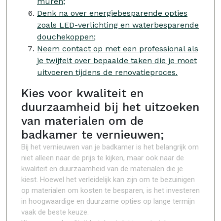
muren;
Denk na over energiebesparende opties
zoals LED-verlichting en waterbesparende
douchekoppen;
Neem contact op met een professional als
je twijfelt over bepaalde taken die je moet
uitvoeren tijdens de renovatieproces.
Kies voor kwaliteit en
duurzaamheid bij het uitzoeken
van materialen om de
badkamer te vernieuwen;
Bij het vernieuwen van je badkamer is het belangrijk om
niet alleen naar de prijs te kijken, maar ook naar de
kwaliteit en duurzaamheid van de materialen die je
kiest. Hoewel het verleidelijk kan zijn om te bezuinigen
op materialen om kosten te besparen, is het investeren
in hoogwaardige en duurzame opties op lange termijn
vaak de beste keuze.