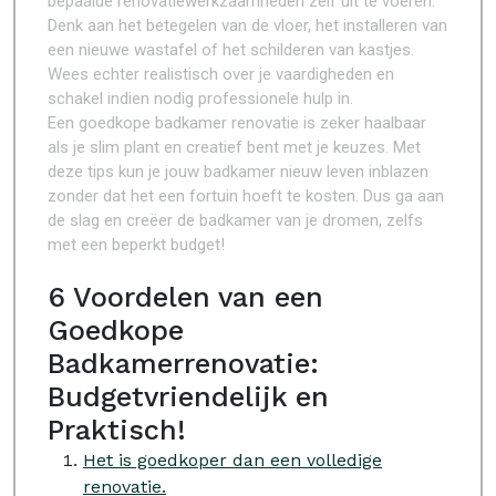
bepaalde renovatiewerkzaamheden zelf uit te voeren.
Denk aan het betegelen van de vloer, het installeren van
een nieuwe wastafel of het schilderen van kastjes.
Wees echter realistisch over je vaardigheden en
schakel indien nodig professionele hulp in.
Een goedkope badkamer renovatie is zeker haalbaar
als je slim plant en creatief bent met je keuzes. Met
deze tips kun je jouw badkamer nieuw leven inblazen
zonder dat het een fortuin hoeft te kosten. Dus ga aan
de slag en creëer de badkamer van je dromen, zelfs
met een beperkt budget!
6 Voordelen van een
Goedkope
Badkamerrenovatie:
Budgetvriendelijk en
Praktisch!
Het is goedkoper dan een volledige
renovatie.