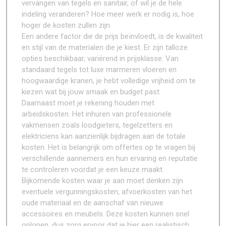
vervangen van tegels en sanitair, of wil je de hele
indeling veranderen? Hoe meer werk er nodig is, hoe
hoger de kosten zullen zijn.
Een andere factor die de prijs beïnvloedt, is de kwaliteit
en stijl van de materialen die je kiest. Er zijn talloze
opties beschikbaar, variërend in prijsklasse. Van
standaard tegels tot luxe marmeren vloeren en
hoogwaardige kranen, je hebt volledige vrijheid om te
kiezen wat bij jouw smaak en budget past.
Daarnaast moet je rekening houden met
arbeidskosten. Het inhuren van professionele
vakmensen zoals loodgieters, tegelzetters en
elektriciens kan aanzienlijk bijdragen aan de totale
kosten. Het is belangrijk om offertes op te vragen bij
verschillende aannemers en hun ervaring en reputatie
te controleren voordat je een keuze maakt.
Bijkomende kosten waar je aan moet denken zijn
eventuele vergunningskosten, afvoerkosten van het
oude materiaal en de aanschaf van nieuwe
accessoires en meubels. Deze kosten kunnen snel
oplopen, dus zorg ervoor dat je hier een realistisch