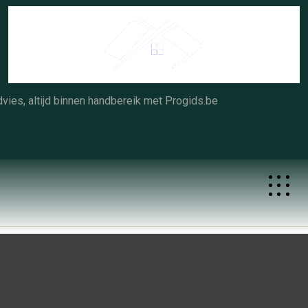
Skip
to
content
vies, altijd binnen handbereik met Progids.be