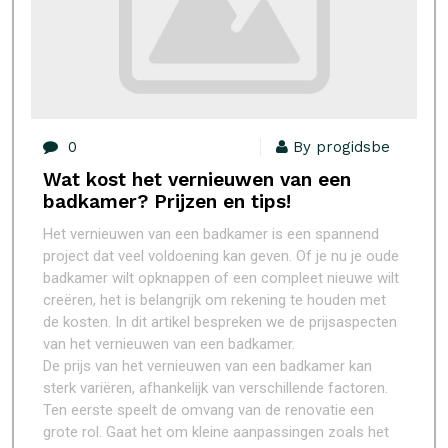
0
By progidsbe
Wat kost het vernieuwen van een
badkamer? Prijzen en tips!
Het vernieuwen van een badkamer is een spannend
project dat veel voldoening kan geven. Of je nu je oude
badkamer wilt opknappen of een compleet nieuwe wilt
creëren, het is belangrijk om rekening te houden met
de kosten. In dit artikel bespreken we de prijsaspecten
van het vernieuwen van een badkamer.
De prijs van het vernieuwen van een badkamer kan
sterk variëren, afhankelijk van verschillende factoren.
Ten eerste speelt de omvang van de renovatie een
grote rol. Gaat het om kleine aanpassingen zoals het