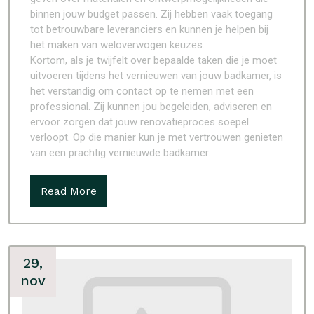
binnen jouw budget passen. Zij hebben vaak toegang
tot betrouwbare leveranciers en kunnen je helpen bij
het maken van weloverwogen keuzes.
Kortom, als je twijfelt over bepaalde taken die je moet
uitvoeren tijdens het vernieuwen van jouw badkamer, is
het verstandig om contact op te nemen met een
professional. Zij kunnen jou begeleiden, adviseren en
ervoor zorgen dat jouw renovatieproces soepel
verloopt. Op die manier kun je met vertrouwen genieten
van een prachtig vernieuwde badkamer.
Read More
29,
nov