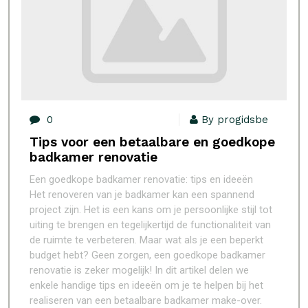
0
By progidsbe
Tips voor een betaalbare en goedkope
badkamer renovatie
Een goedkope badkamer renovatie: tips en ideeën
Het renoveren van je badkamer kan een spannend
project zijn. Het is een kans om je persoonlijke stijl tot
uiting te brengen en tegelijkertijd de functionaliteit van
de ruimte te verbeteren. Maar wat als je een beperkt
budget hebt? Geen zorgen, een goedkope badkamer
renovatie is zeker mogelijk! In dit artikel delen we
enkele handige tips en ideeën om je te helpen bij het
realiseren van een betaalbare badkamer make-over.