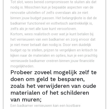
Tot slot, wees bereid compromissen te sluiten als dat
nodig is. Misschien kun je bepaalde aspecten van de
renovatie uitstellen of zelfs overslaan als ze niet
binnen jouw budget passen. Het belangrijkste is dat de
badkamer functioneel en esthetisch aantrekkelijk is,
zelfs als je niet alle luxe kunt veroorloven.
Kortom, wees realistisch over wat je kunt betalen bij
het vernieuwen van een badkamer en zorg ervoor dat
je niet meer betaalt dan nodig is. Door een duidelijk
budget op te stellen, prijzen te vergelijken en kritisch te
kijken naar de materialen en opties, kun je een prachtig
vernieuwde badkamer creëren binnen jouw financiële
mogelijkheden.
Probeer zoveel mogelijk zelf te
doen om geld te besparen,
zoals het verwijderen van oude
materialen of het schilderen
van muren;
Een badkamer vernieuwen kan een kostbare