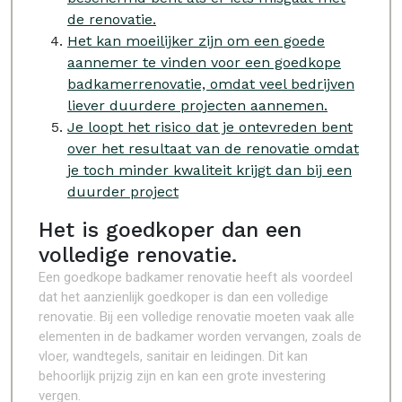
de renovatie.
Het kan moeilijker zijn om een goede
aannemer te vinden voor een goedkope
badkamerrenovatie, omdat veel bedrijven
liever duurdere projecten aannemen.
Je loopt het risico dat je ontevreden bent
over het resultaat van de renovatie omdat
je toch minder kwaliteit krijgt dan bij een
duurder project
Het is goedkoper dan een
volledige renovatie.
Een goedkope badkamer renovatie heeft als voordeel
dat het aanzienlijk goedkoper is dan een volledige
renovatie. Bij een volledige renovatie moeten vaak alle
elementen in de badkamer worden vervangen, zoals de
vloer, wandtegels, sanitair en leidingen. Dit kan
behoorlijk prijzig zijn en kan een grote investering
vergen.