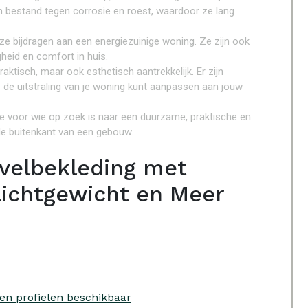
aten bestand tegen corrosie en roest, waardoor ze lang
ze bijdragen aan een energiezuinige woning. Ze zijn ook
heid en comfort in huis.
raktisch, maar ook esthetisch aantrekkelijk. Er zijn
e de uitstraling van je woning kunt aanpassen aan jouw
e voor wie op zoek is naar een duurzame, praktische en
e buitenkant van een gebouw.
velbekleding met
Lichtgewicht en Meer
 en profielen beschikbaar