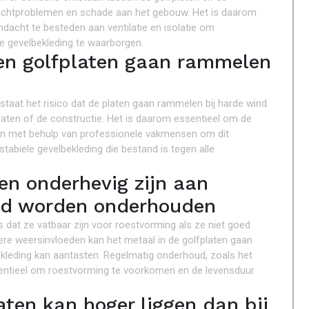
 vochtproblemen en schade aan het gebouw. Het is daarom
andacht te besteden aan ventilatie en isolatie om
 gevelbekleding te waarborgen.
nnen golfplaten gaan rammelen
bestaat het risico dat de platen gaan rammelen bij harde wind.
platen of de constructie. Het is daarom essentieel om de
 en met behulp van professionele vakmensen om dit
abiele gevelbekleding die bestand is tegen alle
en onderhevig zijn aan
oed worden onderhouden
 dat ze vatbaar zijn voor roestvorming als ze niet goed
re weersinvloeden kan het metaal in de golfplaten gaan
kleding kan aantasten. Regelmatig onderhoud, zoals het
ssentieel om roestvorming te voorkomen en de levensduur
aten kan hoger liggen dan bij