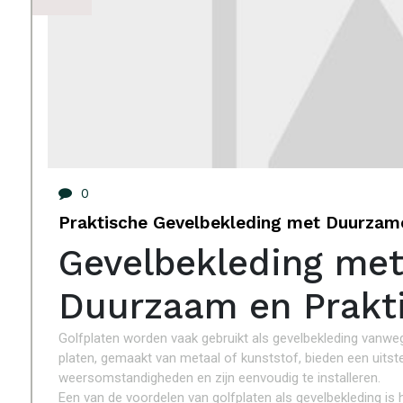
0
Praktische Gevelbekleding met Duurzam
Gevelbekleding met
Duurzaam en Prakt
Golfplaten worden vaak gebruikt als gevelbekleding vanw
platen, gemaakt van metaal of kunststof, bieden een uits
weersomstandigheden en zijn eenvoudig te installeren.
Een van de voordelen van golfplaten als gevelbekleding is