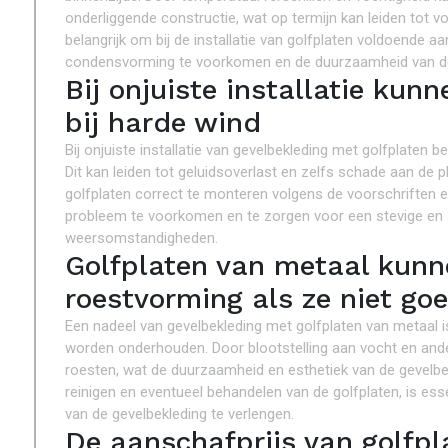
onderliggende constructie, wat op termijn kan leiden tot
belangrijk om bij de installatie van golfplaten voldoende a
condensvorming te voorkomen en de duurzaamheid van de
Bij onjuiste installatie ku
bij harde wind
Bij onjuiste installatie van gevelbekleding met golfplaten 
Dit kan leiden tot geluidsoverlast en zelfs schade aan de 
golfplaten correct te monteren volgens de voorschriften
probleem te voorkomen en te zorgen voor een stevige en st
weersomstandigheden.
Golfplaten van metaal kunn
roestvorming als ze niet g
Een nadeel van gevelbekleding met golfplaten van metaal is
worden onderhouden. Door blootstelling aan vocht en ande
roesten, wat de duurzaamheid en esthetiek van de gevelbe
reinigen en eventueel behandelen van de golfplaten, is e
van de gevelbekleding te verlengen.
De aanschafprijs van golfpl