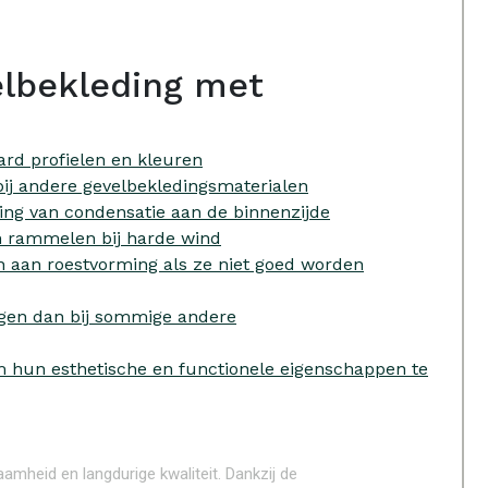
lbekleding met
rd profielen en kleuren
 bij andere gevelbekledingsmaterialen
ing van condensatie aan de binnenzijde
aan rammelen bij harde wind
n aan roestvorming als ze niet goed worden
iggen dan bij sommige andere
m hun esthetische en functionele eigenschappen te
amheid en langdurige kwaliteit. Dankzij de