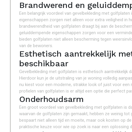
Brandwerend en geluiddem
Een belangrijk voordeel van gevelbekleding met golfplaten
eigenschappen zorgen niet alleen voor extra veiligheid i
brandwerendheid van golfplaten draagt bij aan de bescher
geluiddempende eigenschappen zorgen voor een verminderi
bieden golfplaten niet alleen bescherming tegen weersinvl
van de bewoners.
Esthetisch aantrekkelijk met
beschikbaar
Gevelbekleding met golfplaten is esthetisch aantrekkelijk da
Hierdoor kun je de uitstraling van je woning volledig aanp
nu kiest voor een moderne, strakke look of juist voor een m
profielen van golfplaten is er altijd een optie die perfect p
Onderhoudsarm
Een groot voordeel van gevelbekleding met golfplaten is 
waarvan de golfplaten zijn gemaakt, hebben ze weinig tot 
bespaart niet alleen tijd en moeite, maar ook kosten op de
praktische keuze voor wie op zoek is naar een oplossing di