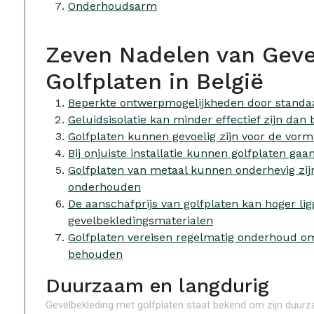
Onderhoudsarm
Zeven Nadelen van Geve
Golfplaten in België
Beperkte ontwerpmogelijkheden door standaa
Geluidsisolatie kan minder effectief zijn dan
Golfplaten kunnen gevoelig zijn voor de vorm
Bij onjuiste installatie kunnen golfplaten g
Golfplaten van metaal kunnen onderhevig zij
onderhouden
De aanschafprijs van golfplaten kan hoger l
gevelbekledingsmaterialen
Golfplaten vereisen regelmatig onderhoud o
behouden
Duurzaam en langdurig
Gevelbekleding met golfplaten staat bekend om zijn duurza