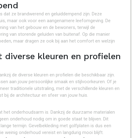
pend
 is dat ze brandwerend en geluiddempend zijn. Deze
n huis, maar ook voor een aangenamere leefomgeving. De
ming van het gebouw en de bewoners, terwijl de
ng van storende geluiden van buitenaf. Op die manier
oeden, maar dragen ze ook bij aan het comfort en welzijn
 diverse kleuren en profielen
nkzij de diverse kleuren en profielen die beschikbaar zijn.
assen aan jouw persoonlijke smaak en stijlvoorkeuren. Of je
eer traditionele uitstraling, met de verschillende kleuren en
ast bij de architectuur en sfeer van jouw huis.
dat het onderhoudsarm is. Dankzij de duurzame materialen
geen onderhoud nodig om in goede staat te blijven. Dit
 lange termijn. Gevelbekleding met golfplaten is dus een
e weinig onderhoud vereist en langdurig mooi blijft.