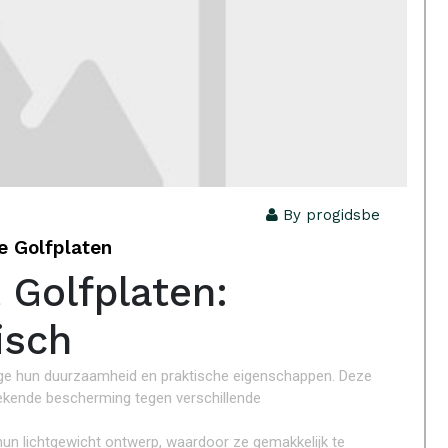
By progidsbe
e Golfplaten
 Golfplaten:
isch
ege hun duurzaamheid en praktische eigenschappen. Deze
tekende bescherming tegen verschillende
 hun lichtgewicht ontwerp, waardoor ze gemakkelijk te