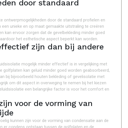
eden door standaard
kte ontwerpmogelijkheden door de standaard profielen en
 om een unieke en op maat gemaakte uitstraling te creëren
uren kan ervoor zorgen dat de gevelbekleding minder goed
, waardoor het esthetische aspect beperkt kan worden.
ffectief zijn dan bij andere
dsisolatie mogelijk minder effectief is in vergelijking met
de golfplaten kan geluid minder goed worden geabsorbeerd,
an bij bijvoorbeeld houten bekleding of gevelisolatie met
rijk om dit aspect in overweging te nemen bij het kiezen
luidsisolatie een belangrijke factor is voor het comfort en
zijn voor de vorming van
ijde
voelig kunnen zijn voor de vorming van condensatie aan de
an er condens ontstaan tussen de golfplaten en de