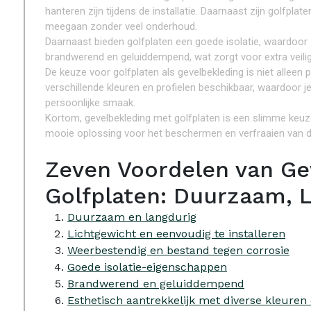
hanteren zijn tijdens de installatie. Daarnaast zijn golfpl
meegaan zonder veel onderhoud.
Daarnaast bieden golfplaten een goede isolatie, waardoor 
brandwerend en geluiddempend, wat zorgt voor extra veilig
De keuze voor golfplaten als gevelbekleding is niet alleen p
verschillende kleuren en profielen beschikbaar, waardoor j
persoonlijke smaak.
Kortom, gevelbekleding met golfplaten is een slimme keuz
mooie oplossing voor het beschermen en verfraaien van d
Zeven Voordelen van Ge
Golfplaten: Duurzaam, 
Duurzaam en langdurig
Lichtgewicht en eenvoudig te installeren
Weerbestendig en bestand tegen corrosie
Goede isolatie-eigenschappen
Brandwerend en geluiddempend
Esthetisch aantrekkelijk met diverse kleuren