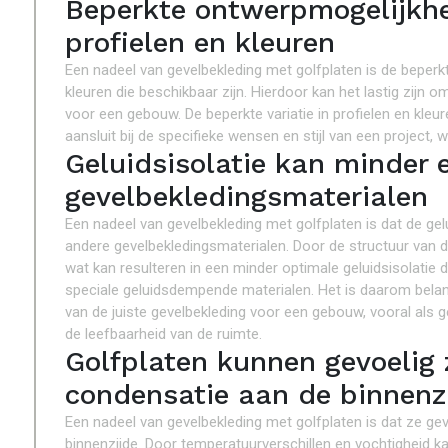
Beperkte ontwerpmogelijkh
profielen en kleuren
Een nadeel van gevelbekleding met golfplaten is de beper
kleuren die beschikbaar zijn. Hierdoor kan het lastig zijn
voor een gebouw. De beperkte variatie in profielen en kle
aansluit bij de specifieke wensen en stijl van een project
Geluidsisolatie kan minder e
gevelbekledingsmaterialen
Een nadeel van gevelbekleding met golfplaten is dat de gelui
andere gevelbekledingsmaterialen. Door de structuur van 
wat kan resulteren in een minder optimale geluidsisolatie d
speciale geluidsdempende materialen. Het is daarom belang
van de juiste gevelbekleding voor een gebouw, vooral als ge
de leefbaarheid van de ruimte.
Golfplaten kunnen gevoelig 
condensatie aan de binnenz
Een nadeel van gevelbekleding met golfplaten is dat ze ge
binnenzijde. Door temperatuurverschillen en vochtigheid k