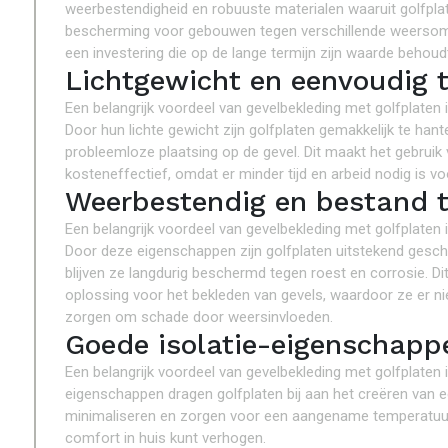
weerbestendigheid en robuuste materialen waaruit golfpla
bescherming voor gebouwen tegen verschillende weersoms
een investering die op de lange termijn zijn waarde behoudt
Lichtgewicht en eenvoudig t
Een belangrijk voordeel van gevelbekleding met golfplaten is
Door hun lichte gewicht zijn golfplaten gemakkelijk te hante
probleemloze plaatsing op de gevel. Dit maakt het gebruik 
kosteneffectief, omdat er minder tijd en arbeid nodig is v
Weerbestendig en bestand t
Een belangrijk voordeel van gevelbekleding met golfplaten
Door deze eigenschappen zijn golfplaten uitstekend ges
blijven ze langdurig beschermd tegen roest en corrosie. D
oplossing voor het bekleden van gevels, waardoor ze er ni
zorgen om schade door weersinvloeden.
Goede isolatie-eigenschapp
Een belangrijk voordeel van gevelbekleding met golfplaten i
eigenschappen dragen golfplaten bij aan het creëren van e
minimaliseren en zorgen voor een aangename temperatuur 
comfort in huis kunt verhogen.