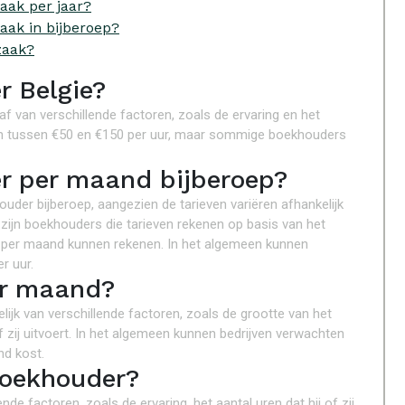
aak per jaar?
ak in bijberoep?
zaak?
r Belgie?
af van verschillende factoren, zoals de ervaring en het
ieven tussen €50 en €150 per uur, maar sommige boekhouders
r per maand bijberoep?
ouder bijberoep, aangezien de tarieven variëren afhankelijk
zijn boekhouders die tarieven rekenen op basis van het
ag per maand kunnen rekenen. In het algemeen kunnen
r uur.
er maand?
ijk van verschillende factoren, zoals de grootte van het
f zij uitvoert. In het algemeen kunnen bedrijven verwachten
nd kost.
boekhouder?
nde factoren, zoals de ervaring, het aantal uren dat hij of zij