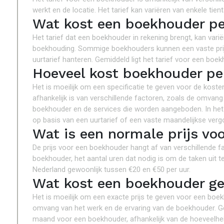
werkt en de locatie. Het tarief kan variëren van enkele tien
Wat kost een boekhouder pe
Het tarief dat een boekhouder in rekening brengt, kan vari
boekhouding. Sommige boekhouders kunnen een vaste prijs 
uurtarief hanteren. Gemiddeld ligt het tarief voor een boe
Hoeveel kost boekhouder pe
Het is moeilijk om een ​​specificatie te geven voor de kost
afhankelijk is van verschillende factoren, zoals de omvang 
boekhouder en de services die worden aangeboden. In het
op basis van een uurtarief of een vaste maandelijkse verg
Wat is een normale prijs vo
De prijs voor een boekhouder hangt af van verschillende fa
boekhouder, het aantal uren dat nodig is om de taken uit t
Nederland gewoonlijk tussen €20 en €50 per uur.
Wat kost een boekhouder g
Het is moeilijk om een exacte prijs te geven voor een boe
omvang van het werk en de ervaring van de boekhouder. Ge
maand voor een boekhouder, afhankelijk van de hoeveelhei