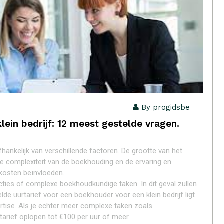
By progidsbe
ein bedrijf: 12 meest gestelde vragen.
fhankelijk van verschillende factoren. De grootte van het
de complexiteit van de boekhouding en de ervaring en
 kosten beïnvloeden.
acties of complexe boekhoudkundige taken. In dit geval zullen
elde uurtarief voor een boekhouder voor een klein bedrijf ligt
ertise. Als je echter meer complexe taken zoals
 tarief oplopen tot €100 per uur of meer.