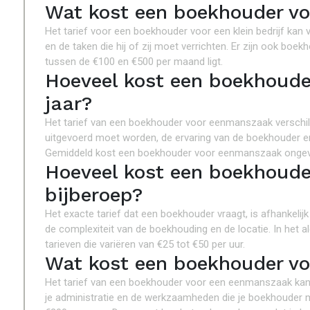
Wat kost een boekhouder voo
Het tarief voor een boekhouder voor een klein bedrijf kan v
en de taken die hij of zij moet verrichten. Er zijn ook b
tussen de €100 en €500 per maand ligt.
Hoeveel kost een boekhoude
jaar?
Het tarief van een boekhouder voor eenmanszaak verschilt
uitgevoerd moet worden, de ervaring van de boekhouder en
Gemiddeld kost een boekhouder voor eenmanszaak ongeve
Hoeveel kost een boekhoude
bijberoep?
Het exacte tarief dat een boekhouder vraagt, is afhankelijk
de complexiteit van de boekhouding en de locatie. In het 
tarieven die variëren van €25 tot €50 per uur.
Wat kost een boekhouder v
Het tarief van een boekhouder voor een eenmanszaak kan v
je administratie en de werkzaamheden die je boekhouder mo