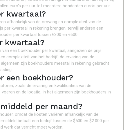
tallen euro’s per uur tot meerdere honderden euro’s per uur.
r kwartaal?
ëren afhankelijk van de omvang en complexiteit van de
per kwartaal in rekening brengen, terwijl anderen een
khouder per kwartaal tussen €300 en €600.
r kwartaal?
en van een boekhouder per kwartaal, aangezien de prijs
en complexiteit van het bedrijf, de ervaring van de
 algemeen zijn boekhouders meestal in rekening gebracht
oeding.
or een boekhouder?
ctoren, zoals de ervaring en kwalificaties van de
e voeren en de locatie. In het algemeen zijn boekhouders in
emiddeld per maand?
khouder, omdat de kosten variëren afhankelijk van de
middeld betaalt een bedrijf tussen de $500 en $2.000 per
d werk dat verricht moet worden.