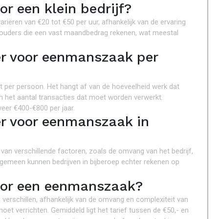
r een klein bedrijf?
ariëren van €20 tot €50 per uur, afhankelijk van de ervaring
oekhouders die een vast maandbedrag rekenen, wat meestal
r voor eenmanszaak per
 per persoon. Het hangt af van de hoeveelheid werk dat
 het aantal transacties dat moet worden verwerkt.
er €400-€800 per jaar.
r voor eenmanszaak in
 van verschillende factoren, zoals de omvang van het bedrijf,
algemeen kunnen bedrijven in bijberoep echter rekenen op
oor een eenmanszaak?
erschillen, afhankelijk van de omvang en complexiteit van
et verrichten. Gemiddeld ligt het tarief tussen de €50,- en