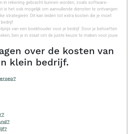
en in rekening gebracht kunnen worden, zoals software-
st is het ook mogelijk om aanvullende diensten te ontvangen
ke strategieën. Dit kan leiden tot extra kosten die je moet
bedrijf.
stprijs van een boekhouder voor je bedrijf. Door je behoeften
oeken, ben je in staat om de juiste keuze te maken voor jouw
agen over de kosten van
 klein bedrijf.
beroep?
r?
and?
jf?