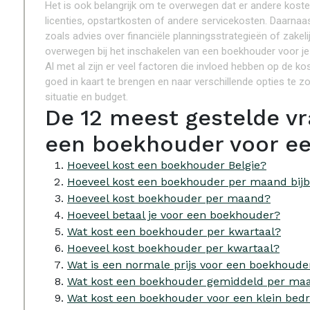
Het is ook belangrijk om te overwegen dat er andere kost
licenties, opstartkosten of andere servicekosten. Daarnaa
zoals advies over financiële planningsstrategieën of zakelij
overwegen bij het inschakelen van een boekhouder voor je 
Al met al zijn er veel factoren die invloed hebben op de ko
goed in kaart te brengen en naar verschillende opties te z
situatie en budget.
De 12 meest gestelde vr
een boekhouder voor een
Hoeveel kost een boekhouder Belgie?
Hoeveel kost een boekhouder per maand bij
Hoeveel kost boekhouder per maand?
Hoeveel betaal je voor een boekhouder?
Wat kost een boekhouder per kwartaal?
Hoeveel kost boekhouder per kwartaal?
Wat is een normale prijs voor een boekhoude
Wat kost een boekhouder gemiddeld per ma
Wat kost een boekhouder voor een klein bedri