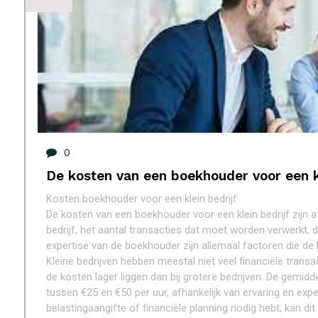
0
De kosten van een boekhouder voor een kl
Kosten boekhouder voor een klein bedrijf
De kosten van een boekhouder voor een klein bedrijf zijn a
bedrijf, het aantal transacties dat moet worden verwerkt, 
expertise van de boekhouder zijn allemaal factoren die de
Kleine bedrijven hebben meestal niet veel financiële trans
de kosten lager liggen dan bij grotere bedrijven. De gemidd
tussen €25 en €50 per uur, afhankelijk van ervaring en exp
belastingaangifte of financiële planning nodig hebt, kan dit