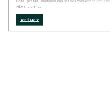
€200,- per uur. Daarnaast kan het ook voorkomen dat je bo
rekening brengt.
Read More