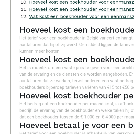
Hoeveel kost een boekhouder voor eenmansz
Hoeveel kost een boekhouder voor eenmansza
Wat kost een boekhouder voor een eenmans
Hoeveel kost een boekhoude
Het tarief voor een boekhouder in België varieert en hangt 
aantal uren dat hij of zij werkt. Gemiddeld liggen de tar
kunnen meer kosten.
Hoeveel kost een boekhoude
Het is moeilijk om een vaste prijs te geven voor een boekh
van de ervaring en de diensten die worden aangeboden. Er 
aantal uren dat ze werken, terwijl anderen een vast bedr
boekhouders bijberoep tarieven variëren van €15 tot €50 pe
Hoeveel kost boekhouder p
Het bedrag dat een boekhouder per maand kost, is afhankel
bedrijf, de ervaring van de boekhouder en welke taken hij o
dat een boekhouder tussen de € 1.000 en € 4.000 per maa
Hoeveel betaal je voor een 
Het tarief voor een boekhouder is afhankelijk van verschille