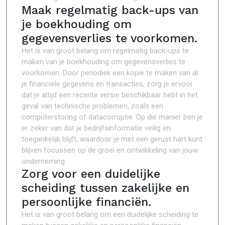
Maak regelmatig back-ups van
je boekhouding om
gegevensverlies te voorkomen.
Het is van groot belang om regelmatig back-ups te
maken van je boekhouding om gegevensverlies te
voorkomen. Door periodiek een kopie te maken van al
je financiële gegevens en transacties, zorg je ervoor
dat je altijd een recente versie beschikbaar hebt in het
geval van technische problemen, zoals een
computerstoring of datacorruptie. Op die manier ben je
er zeker van dat je bedrijfsinformatie veilig en
toegankelijk blijft, waardoor je met een gerust hart kunt
blijven focussen op de groei en ontwikkeling van jouw
onderneming.
Zorg voor een duidelijke
scheiding tussen zakelijke en
persoonlijke financiën.
Het is van groot belang om een duidelijke scheiding te