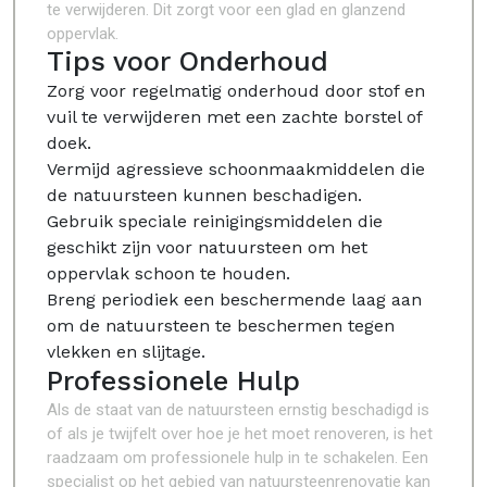
te verwijderen. Dit zorgt voor een glad en glanzend
oppervlak.
Tips voor Onderhoud
Zorg voor regelmatig onderhoud door stof en
vuil te verwijderen met een zachte borstel of
doek.
Vermijd agressieve schoonmaakmiddelen die
de natuursteen kunnen beschadigen.
Gebruik speciale reinigingsmiddelen die
geschikt zijn voor natuursteen om het
oppervlak schoon te houden.
Breng periodiek een beschermende laag aan
om de natuursteen te beschermen tegen
vlekken en slijtage.
Professionele Hulp
Als de staat van de natuursteen ernstig beschadigd is
of als je twijfelt over hoe je het moet renoveren, is het
raadzaam om professionele hulp in te schakelen. Een
specialist op het gebied van natuursteenrenovatie kan