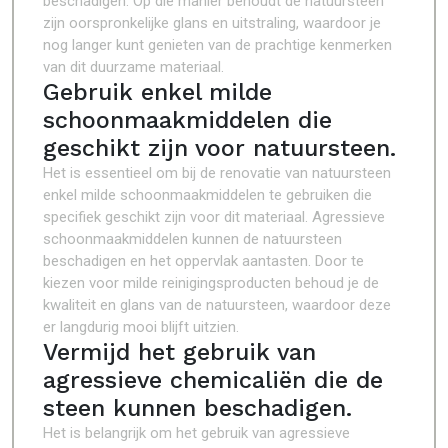
beschadigen. Op die manier behoudt de natuursteen
zijn oorspronkelijke glans en uitstraling, waardoor je
nog langer kunt genieten van de prachtige kenmerken
van dit duurzame materiaal.
Gebruik enkel milde
schoonmaakmiddelen die
geschikt zijn voor natuursteen.
Het is essentieel om bij de renovatie van natuursteen
enkel milde schoonmaakmiddelen te gebruiken die
specifiek geschikt zijn voor dit materiaal. Agressieve
schoonmaakmiddelen kunnen de natuursteen
beschadigen en het oppervlak aantasten. Door te
kiezen voor milde reinigingsproducten behoud je de
kwaliteit en glans van de natuursteen, waardoor deze
er langdurig mooi blijft uitzien.
Vermijd het gebruik van
agressieve chemicaliën die de
steen kunnen beschadigen.
Het is belangrijk om het gebruik van agressieve