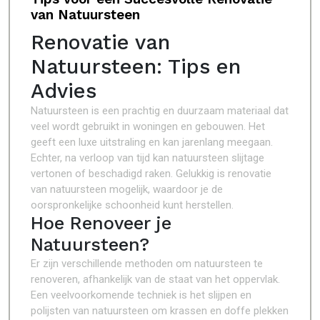
van Natuursteen
Renovatie van
Natuursteen: Tips en
Advies
Natuursteen is een prachtig en duurzaam materiaal dat
veel wordt gebruikt in woningen en gebouwen. Het
geeft een luxe uitstraling en kan jarenlang meegaan.
Echter, na verloop van tijd kan natuursteen slijtage
vertonen of beschadigd raken. Gelukkig is renovatie
van natuursteen mogelijk, waardoor je de
oorspronkelijke schoonheid kunt herstellen.
Hoe Renoveer je
Natuursteen?
Er zijn verschillende methoden om natuursteen te
renoveren, afhankelijk van de staat van het oppervlak.
Een veelvoorkomende techniek is het slijpen en
polijsten van natuursteen om krassen en doffe plekken