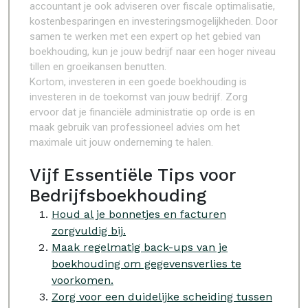
accountant je ook adviseren over fiscale optimalisatie,
kostenbesparingen en investeringsmogelijkheden. Door
samen te werken met een expert op het gebied van
boekhouding, kun je jouw bedrijf naar een hoger niveau
tillen en groeikansen benutten.
Kortom, investeren in een goede boekhouding is
investeren in de toekomst van jouw bedrijf. Zorg
ervoor dat je financiële administratie op orde is en
maak gebruik van professioneel advies om het
maximale uit jouw onderneming te halen.
Vijf Essentiële Tips voor
Bedrijfsboekhouding
Houd al je bonnetjes en facturen
zorgvuldig bij.
Maak regelmatig back-ups van je
boekhouding om gegevensverlies te
voorkomen.
Zorg voor een duidelijke scheiding tussen