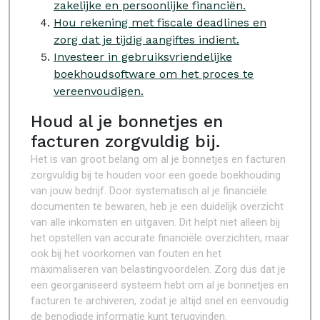
zakelijke en persoonlijke financiën.
Hou rekening met fiscale deadlines en
zorg dat je tijdig aangiftes indient.
Investeer in gebruiksvriendelijke
boekhoudsoftware om het proces te
vereenvoudigen.
Houd al je bonnetjes en
facturen zorgvuldig bij.
Het is van groot belang om al je bonnetjes en facturen
zorgvuldig bij te houden voor een goede boekhouding
van jouw bedrijf. Door systematisch al je financiële
documenten te bewaren, heb je een duidelijk overzicht
van alle inkomsten en uitgaven. Dit helpt niet alleen bij
het opstellen van accurate financiële overzichten, maar
ook bij het voorkomen van fouten en het
maximaliseren van belastingvoordelen. Zorg dus dat je
een georganiseerd systeem hebt om al je bonnetjes en
facturen te archiveren, zodat je altijd snel en eenvoudig
de benodigde informatie kunt terugvinden.