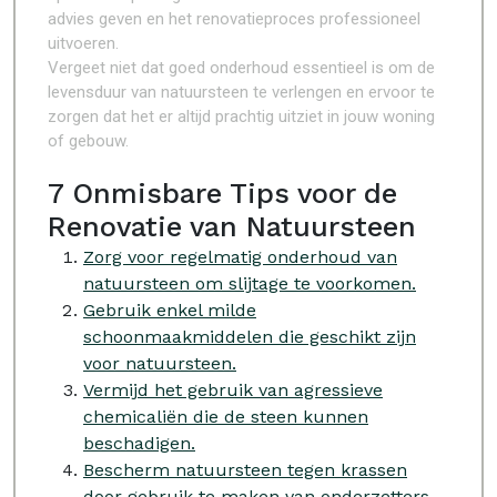
advies geven en het renovatieproces professioneel
uitvoeren.
Vergeet niet dat goed onderhoud essentieel is om de
levensduur van natuursteen te verlengen en ervoor te
zorgen dat het er altijd prachtig uitziet in jouw woning
of gebouw.
7 Onmisbare Tips voor de
Renovatie van Natuursteen
Zorg voor regelmatig onderhoud van
natuursteen om slijtage te voorkomen.
Gebruik enkel milde
schoonmaakmiddelen die geschikt zijn
voor natuursteen.
Vermijd het gebruik van agressieve
chemicaliën die de steen kunnen
beschadigen.
Bescherm natuursteen tegen krassen
door gebruik te maken van onderzetters