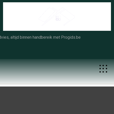
Skip
to
content
vies, altijd binnen handbereik met Progids.be