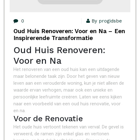
0
By progidsbe
Oud Huis Renoveren: Voor en Na – Een
Inspirerende Transformatie
Oud Huis Renoveren:
Voor en Na
Het renoveren van een oud huis kan een uitdagende
maar belonende taak zijn. Door het geven van nieuw
leven aan een verouderde woning, kun je niet alleen de
waarde ervan verhogen, maar ook een unieke en
persoonlijke leefruimte creëren. Laten we eens kijken
naar een voorbeeld van een oud huis renovatie, voor
en na.
Voor de Renovatie
Het oude huis vertoont tekenen van verval. De gevel is
verweerd, de ramen zijn enkel glas en vertonen