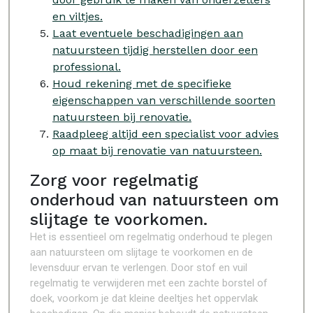
en viltjes.
Laat eventuele beschadigingen aan
natuursteen tijdig herstellen door een
professional.
Houd rekening met de specifieke
eigenschappen van verschillende soorten
natuursteen bij renovatie.
Raadpleeg altijd een specialist voor advies
op maat bij renovatie van natuursteen.
Zorg voor regelmatig
onderhoud van natuursteen om
slijtage te voorkomen.
Het is essentieel om regelmatig onderhoud te plegen
aan natuursteen om slijtage te voorkomen en de
levensduur ervan te verlengen. Door stof en vuil
regelmatig te verwijderen met een zachte borstel of
doek, voorkom je dat kleine deeltjes het oppervlak