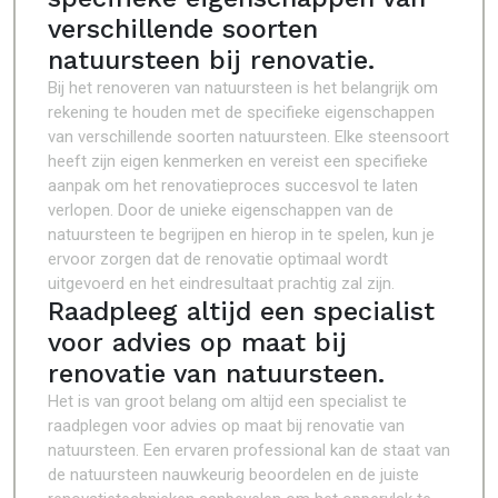
verschillende soorten
natuursteen bij renovatie.
Bij het renoveren van natuursteen is het belangrijk om
rekening te houden met de specifieke eigenschappen
van verschillende soorten natuursteen. Elke steensoort
heeft zijn eigen kenmerken en vereist een specifieke
aanpak om het renovatieproces succesvol te laten
verlopen. Door de unieke eigenschappen van de
natuursteen te begrijpen en hierop in te spelen, kun je
ervoor zorgen dat de renovatie optimaal wordt
uitgevoerd en het eindresultaat prachtig zal zijn.
Raadpleeg altijd een specialist
voor advies op maat bij
renovatie van natuursteen.
Het is van groot belang om altijd een specialist te
raadplegen voor advies op maat bij renovatie van
natuursteen. Een ervaren professional kan de staat van
de natuursteen nauwkeurig beoordelen en de juiste