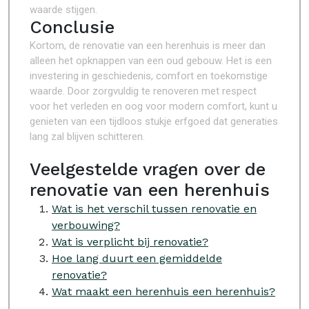
waarde stijgen.
Conclusie
Kortom, de renovatie van een herenhuis is meer dan
alleen het opknappen van een oud gebouw. Het is een
investering in geschiedenis, comfort en toekomstige
waarde. Door zorgvuldig te renoveren met respect
voor het verleden en oog voor modern comfort, kunt u
genieten van een tijdloos stukje erfgoed dat generaties
lang zal blijven schitteren.
Veelgestelde vragen over de
renovatie van een herenhuis
Wat is het verschil tussen renovatie en
verbouwing?
Wat is verplicht bij renovatie?
Hoe lang duurt een gemiddelde
renovatie?
Wat maakt een herenhuis een herenhuis?