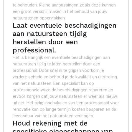
te behouden. Kleine aanpassingen zoals deze kunnen
een groot verschil maken in het behoud van jouw
natuurstenen oppervlakken.
Laat eventuele beschadigingen
aan natuursteen tijdig
herstellen door een
professional.
Het is belangrijk om eventuele beschadigingen aan
natuursteen tijdig te laten herstellen door een
professional. Door snel in te grijpen voorkom je
verdere schade en behoud je de kwaliteit en uitstraling
van het natuursteen. Een specialist kan op
professionele wijze de beschadigingen repareren en
ervoor zorgen dat jouw natuursteen er weer als nieuw
uitziet. Het tijdig inschakelen van een professional voor
renovatie kan op lange termijn kosten besparen en de
levensduur van het natuursteen verlengen.
Houd rekening met de
specifieke eigenschappen van