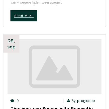
van vroegere tijden weerspiegelt.
Read More
29,
sep
0
By progidsbe
Tips voor een Succesvolle Renovatie