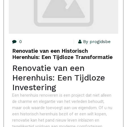
0
By progidsbe
Renovatie van een Historisch
Herenhuis: Een Tijdloze Transformatie
Renovatie van een
Herenhuis: Een Tijdloze
Investering
Een herenhuis renoveren is een project dat niet alleen
de charme en elegantie van het verleden behoudt,
maar ook waarde toevoegt aan uw eigendom. Of u nu
een historisch herenhuis bezit of er een wilt kopen,
renovatie kan het pand nieuw leven inblazen en
tegelijkertijd voldoen aan moderne comforteisen.