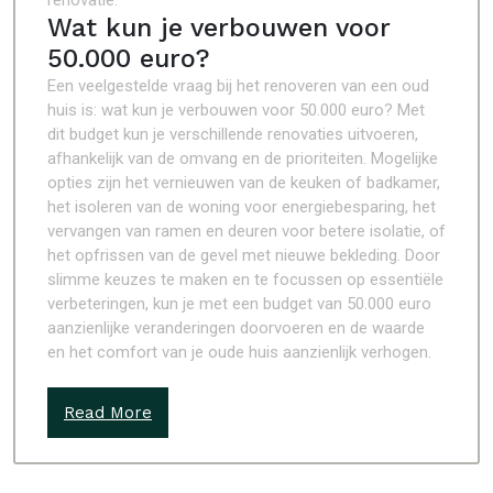
renovatie.
Wat kun je verbouwen voor
50.000 euro?
Een veelgestelde vraag bij het renoveren van een oud
huis is: wat kun je verbouwen voor 50.000 euro? Met
dit budget kun je verschillende renovaties uitvoeren,
afhankelijk van de omvang en de prioriteiten. Mogelijke
opties zijn het vernieuwen van de keuken of badkamer,
het isoleren van de woning voor energiebesparing, het
vervangen van ramen en deuren voor betere isolatie, of
het opfrissen van de gevel met nieuwe bekleding. Door
slimme keuzes te maken en te focussen op essentiële
verbeteringen, kun je met een budget van 50.000 euro
aanzienlijke veranderingen doorvoeren en de waarde
en het comfort van je oude huis aanzienlijk verhogen.
Read More