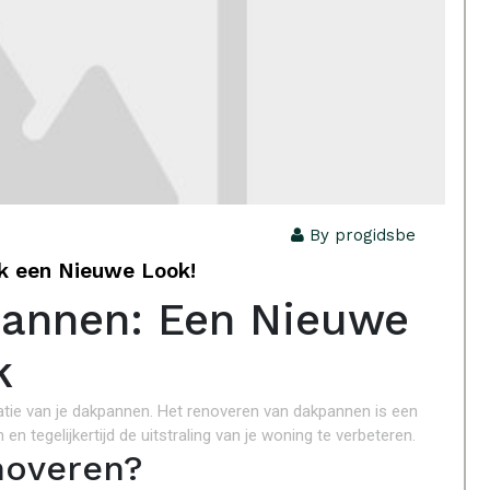
By progidsbe
k een Nieuwe Look!
pannen: Een Nieuwe
k
atie van je dakpannen. Het renoveren van dakpannen is een
n tegelijkertijd de uitstraling van je woning te verbeteren.
overen?