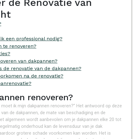
r de Renovatie van
cht
?
ik een professional nodig?
 te renoveren?
ties?
enoveren van dakpannen?
ens de renovatie van de dakpannen?
oorkomen na de renovatie?
panrenovatie?
annen renoveren?
ak moet ik mijn dakpannen renoveren?” Het antwoord op deze
ijd van de dakpannen, de mate van beschadiging en de
et algemeen wordt aanbevolen om je dakpannen elke 20 tot
 Regelmatig onderhoud kan de levensduur van je dak
waardoor grotere schade voorkomen kan worden. Het is