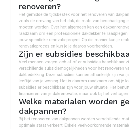
renoveren?
Het gemiddelde tijdsbestek voor het renoveren van dakpann
zoals de omvang van het dak, de mate van beschadiging e
moeten worden. Over het algemeen kan een dakpanrenovati
raadzaam om een professionele dakdekker te raadplegen v
jouw specifieke renovatieproject. Op die manier kun je rea
renovatieproces en kun je je daarop voorbereiden.
Zijn er subsidies beschikba
Veel mensen vragen zich af of er subsidies beschikbaar zij
verschillende subsidiemogelijkheden voor het renoveren v
dakbedekking. Deze subsidies kunnen afhankelijk zijn van
leeftijd van je woning. Het is daarom raadzaam om bij je l
subsidies er beschikbaar zijn voor jouw situatie. Het benut
financieren van je dakrenovatie, maar ook bij het verhogen
Welke materialen worden geb
dakpannen?
Bij het renoveren van dakpannen worden verschillende mate
optimale staat verkeert. Enkele veelvoorkomende materiale