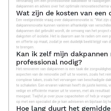
verstandig om een professionele dakdekker te raadplegen 
dakpannen en advies over het optimale renovatieschema vo
Wat zijn de kosten van een
Een veelgestelde vraag over dakpanrenovatie is: “Wat zij
dakpanrenovatie kunnen variëren afhankelijk van verschille
dakpannen dat gebruikt wordt, de omvang van het project
dakgoten of isolatie. Het is daarom aan te raden om een p
en offerte op maat, zodat je een duidelijk beeld krijgt van
te brengen.
Kan ik zelf mijn dakpannen 
professional nodig?
Het renoveren van dakpannen is een taak die zorgvuldighe
aspecten van de renovatie zelf uit te voeren, zoals het r
complexe taken, zoals het vervangen van beschadigde dakp
te schakelen. Een ervaren vakman heeft de juiste kennis
veilige en efficiënte manier uit te voeren, met als result
meegaat. Twijfel je over jouw capaciteiten of heb je vra
op met een specialist die je kan adviseren en bijstaan bij 
Hoe lang duurt het gemidd