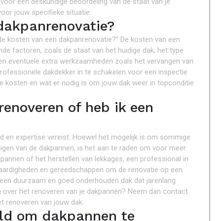
voor een deskundige beoordeling van de staat van je
or jouw specifieke situatie.
 dakpanrenovatie?
n de kosten van een dakpanrenovatie?” De kosten van een
nde factoren, zoals de staat van het huidige dak, het type
 en eventuele extra werkzaamheden zoals het vervangen van
rofessionele dakdekker in te schakelen voor een inspectie
 de kosten en wat er nodig is om jouw dak weer in topconditie
renoveren of heb ik een
id en expertise vereist. Hoewel het mogelijk is om sommige
einigen van de dakpannen, is het aan te raden om voor meer
annen of het herstellen van lekkages, een professional in
, vaardigheden en gereedschappen om de renovatie op een
aat een duurzaam en goed onderhouden dak dat jarenlang
gen over het renoveren van je dakpannen? Neem dan contact
het renoveren van jouw dak.
eld om dakpannen te