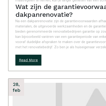
maatregelen te nemen, kun je langer genieten van een sc
Wat zijn de garantievoorwa
dakpanrenovatie?
Na een dakpanrenovatie zijn de garantievoorwaarden afhank
materialen, de uitgevoerde werkzaamheden en de garantieb
bieden gerenommeerde renovatiebedrijven garantie op zow
kan bijvoorbeeld variëren van een garantieperiode van enkele
vooraf duidelijke afspraken te maken over de garantievoorw
met het renovatiebedrijf. Zo ben je als huiseigenaar verze
Read More
28,
feb