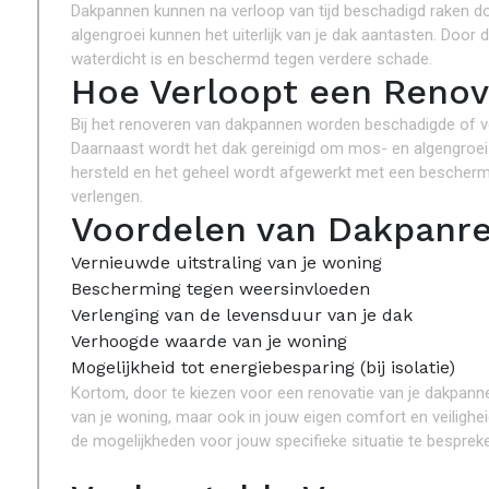
Dakpannen kunnen na verloop van tijd beschadigd raken do
algengroei kunnen het uiterlijk van je dak aantasten. Door
waterdicht is en beschermd tegen verdere schade.
Hoe Verloopt een Renov
Bij het renoveren van dakpannen worden beschadigde of 
Daarnaast wordt het dak gereinigd om mos- en algengroei 
hersteld en het geheel wordt afgewerkt met een bescher
verlengen.
Voordelen van Dakpanre
Vernieuwde uitstraling van je woning
Bescherming tegen weersinvloeden
Verlenging van de levensduur van je dak
Verhoogde waarde van je woning
Mogelijkheid tot energiebesparing (bij isolatie)
Kortom, door te kiezen voor een renovatie van je dakpannen
van je woning, maar ook in jouw eigen comfort en veilig
de mogelijkheden voor jouw specifieke situatie te besprek