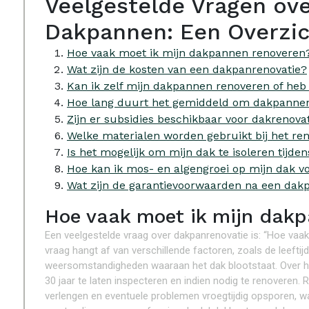
Veelgestelde Vragen ove
Dakpannen: Een Overzi
Hoe vaak moet ik mijn dakpannen renoveren
Wat zijn de kosten van een dakpanrenovatie?
Kan ik zelf mijn dakpannen renoveren of heb 
Hoe lang duurt het gemiddeld om dakpannen
Zijn er subsidies beschikbaar voor dakrenova
Welke materialen worden gebruikt bij het r
Is het mogelijk om mijn dak te isoleren tijd
Hoe kan ik mos- en algengroei op mijn dak v
Wat zijn de garantievoorwaarden na een dak
Hoe vaak moet ik mijn dakp
Een veelgestelde vraag over dakpanrenovatie is: “Hoe va
vraag hangt af van verschillende factoren, zoals de leeft
weersomstandigheden waaraan het dak blootstaat. Over h
30 jaar te laten inspecteren en indien nodig te renoveren.
verlengen en eventuele problemen vroegtijdig opsporen, 