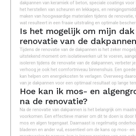
dakpannen van keramiek of beton, speciale coatings voor
het herstellen van scheuren en lekkages, en reinigingsmid
maken van hoogwaardige materialen tijdens de renovatie, 
wat resulteert in een fraaie uitstraling en optimale besch
Is het mogelijk om mijn dak 
renovatie van de dakpanne
Tijdens de renovatie van de dakpannen is het zeker mogelijk 
uitstekend moment om isolatiewerken uit te voeren, aangez
isoleren tijdens de renovatie van de dakpannen, verbeter je
verhoog je ook het comfortniveau binnenshuis. Een goede 
kan helpen om energiekosten te verlagen. Overweeg daaro
van je dakpannen voor een optimaal resultaat op lange ter
Hoe kan ik mos- en algengr
na de renovatie?
Na de renovatie van dakpannen is het belangrijk om maat
voorkomen. Een effectieve manier om dit te doen is door 
mos en algen tegengaat. Daarnaast is regelmatig onderhoud
bladeren en ander vuil, essentieel om de kans op mos- en 