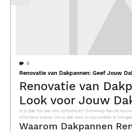
0
Renovatie van Dakpannen: Geef Jouw Da
Renovatie van Dak
Look voor Jouw Da
Is je dak toe aan een opfrisbeurt? Overweeg dan de renov
effectieve manier om je dak weer in topconditie te brengen e
Waarom Dakpannen Ren