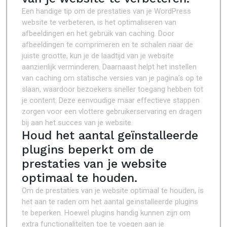
Een handige tip om de prestaties van je WordPress
website te verbeteren, is het optimaliseren van
afbeeldingen en het gebruik van caching. Door
afbeeldingen te comprimeren en te schalen naar de
juiste grootte, kun je de laadtijd van je website
aanzienlijk verminderen. Daarnaast helpt het instellen
van caching om statische versies van je pagina’s op te
slaan, waardoor bezoekers sneller toegang hebben tot
je content. Deze eenvoudige maar effectieve stappen
zorgen voor een vlottere gebruikerservaring en dragen
bij aan het succes van je website.
Houd het aantal geïnstalleerde
plugins beperkt om de
prestaties van je website
optimaal te houden.
Om de prestaties van je website optimaal te houden, is
het aan te raden om het aantal geïnstalleerde plugins
te beperken. Hoewel plugins handig kunnen zijn om
extra functionaliteiten toe te voegen aan je