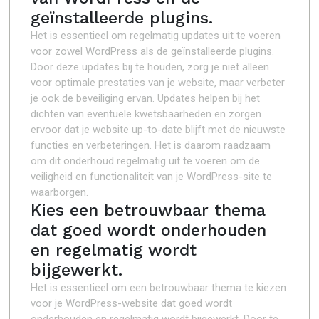
geïnstalleerde plugins.
Het is essentieel om regelmatig updates uit te voeren
voor zowel WordPress als de geïnstalleerde plugins.
Door deze updates bij te houden, zorg je niet alleen
voor optimale prestaties van je website, maar verbeter
je ook de beveiliging ervan. Updates helpen bij het
dichten van eventuele kwetsbaarheden en zorgen
ervoor dat je website up-to-date blijft met de nieuwste
functies en verbeteringen. Het is daarom raadzaam
om dit onderhoud regelmatig uit te voeren om de
veiligheid en functionaliteit van je WordPress-site te
waarborgen.
Kies een betrouwbaar thema
dat goed wordt onderhouden
en regelmatig wordt
bijgewerkt.
Het is essentieel om een betrouwbaar thema te kiezen
voor je WordPress-website dat goed wordt