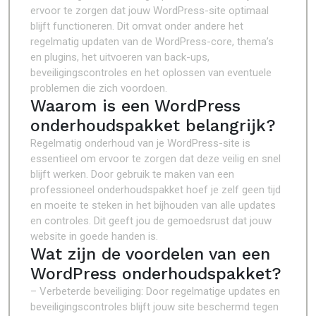
ervoor te zorgen dat jouw WordPress-site optimaal
blijft functioneren. Dit omvat onder andere het
regelmatig updaten van de WordPress-core, thema’s
en plugins, het uitvoeren van back-ups,
beveiligingscontroles en het oplossen van eventuele
problemen die zich voordoen.
Waarom is een WordPress
onderhoudspakket belangrijk?
Regelmatig onderhoud van je WordPress-site is
essentieel om ervoor te zorgen dat deze veilig en snel
blijft werken. Door gebruik te maken van een
professioneel onderhoudspakket hoef je zelf geen tijd
en moeite te steken in het bijhouden van alle updates
en controles. Dit geeft jou de gemoedsrust dat jouw
website in goede handen is.
Wat zijn de voordelen van een
WordPress onderhoudspakket?
– Verbeterde beveiliging: Door regelmatige updates en
beveiligingscontroles blijft jouw site beschermd tegen