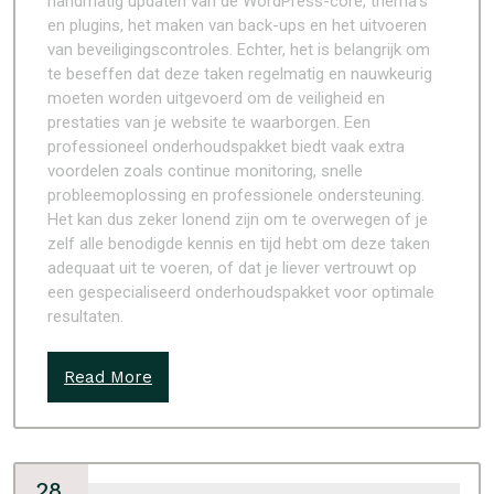
handmatig updaten van de WordPress-core, thema’s
en plugins, het maken van back-ups en het uitvoeren
van beveiligingscontroles. Echter, het is belangrijk om
te beseffen dat deze taken regelmatig en nauwkeurig
moeten worden uitgevoerd om de veiligheid en
prestaties van je website te waarborgen. Een
professioneel onderhoudspakket biedt vaak extra
voordelen zoals continue monitoring, snelle
probleemoplossing en professionele ondersteuning.
Het kan dus zeker lonend zijn om te overwegen of je
zelf alle benodigde kennis en tijd hebt om deze taken
adequaat uit te voeren, of dat je liever vertrouwt op
een gespecialiseerd onderhoudspakket voor optimale
resultaten.
Read More
28,