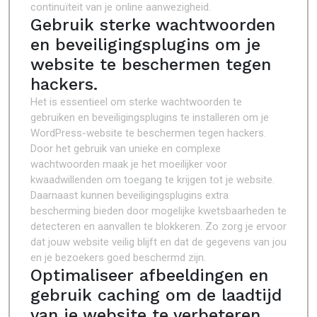
continuïteit van je online aanwezigheid.
Gebruik sterke wachtwoorden
en beveiligingsplugins om je
website te beschermen tegen
hackers.
Het is essentieel om sterke wachtwoorden te
gebruiken en beveiligingsplugins te installeren om je
WordPress-website te beschermen tegen hackers.
Door het gebruik van unieke en complexe
wachtwoorden maak je het moeilijker voor
kwaadwillenden om toegang te krijgen tot je website.
Daarnaast kunnen beveiligingsplugins extra
bescherming bieden door mogelijke kwetsbaarheden te
detecteren en aanvallen te blokkeren. Zo zorg je ervoor
dat jouw website veilig blijft en dat de gegevens van jou
en je bezoekers goed beschermd zijn.
Optimaliseer afbeeldingen en
gebruik caching om de laadtijd
van je website te verbeteren.