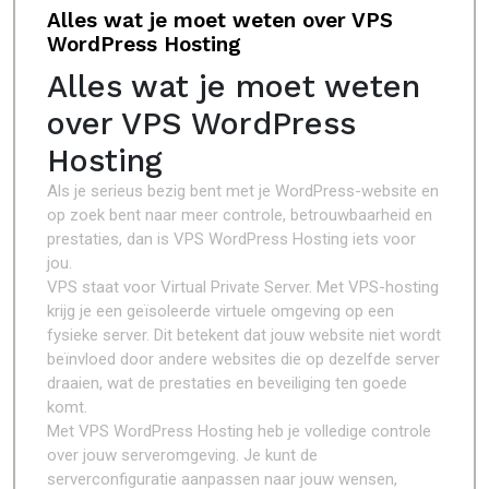
Alles wat je moet weten over VPS
WordPress Hosting
Alles wat je moet weten
over VPS WordPress
Hosting
Als je serieus bezig bent met je WordPress-website en
op zoek bent naar meer controle, betrouwbaarheid en
prestaties, dan is VPS WordPress Hosting iets voor
jou.
VPS staat voor Virtual Private Server. Met VPS-hosting
krijg je een geïsoleerde virtuele omgeving op een
fysieke server. Dit betekent dat jouw website niet wordt
beïnvloed door andere websites die op dezelfde server
draaien, wat de prestaties en beveiliging ten goede
komt.
Met VPS WordPress Hosting heb je volledige controle
over jouw serveromgeving. Je kunt de
serverconfiguratie aanpassen naar jouw wensen,