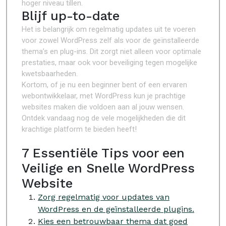
hoger niveau tillen.
Blijf up-to-date
Het is belangrijk om regelmatig updates uit te voeren
voor zowel WordPress zelf als voor de geïnstalleerde
thema’s en plug-ins. Dit zorgt niet alleen voor optimale
prestaties, maar ook voor beveiliging tegen mogelijke
kwetsbaarheden.
Kortom, of je nu een beginner bent of een ervaren
webontwikkelaar, met WordPress kun je prachtige
websites maken die voldoen aan al jouw wensen.
Ontdek vandaag nog de vele mogelijkheden die dit
krachtige platform te bieden heeft!
7 Essentiële Tips voor een
Veilige en Snelle WordPress
Website
Zorg regelmatig voor updates van
WordPress en de geïnstalleerde plugins.
Kies een betrouwbaar thema dat goed