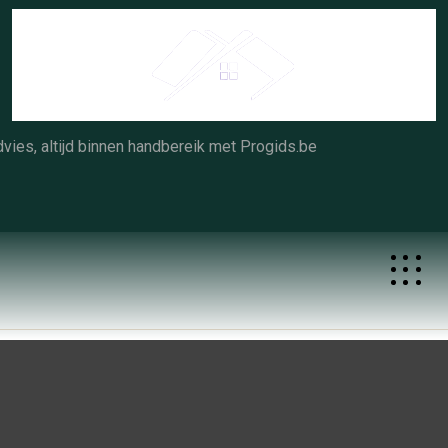
Skip
to
content
vies, altijd binnen handbereik met Progids.be