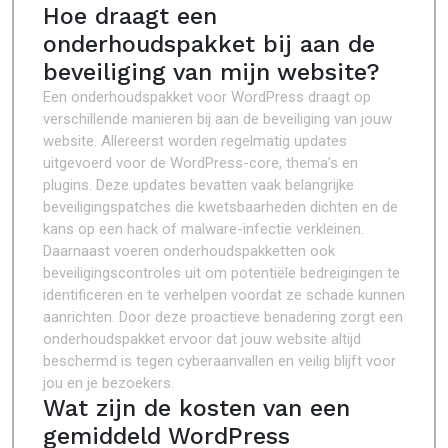
Hoe draagt een
onderhoudspakket bij aan de
beveiliging van mijn website?
Een onderhoudspakket voor WordPress draagt op
verschillende manieren bij aan de beveiliging van jouw
website. Allereerst worden regelmatig updates
uitgevoerd voor de WordPress-core, thema’s en
plugins. Deze updates bevatten vaak belangrijke
beveiligingspatches die kwetsbaarheden dichten en de
kans op een hack of malware-infectie verkleinen.
Daarnaast voeren onderhoudspakketten ook
beveiligingscontroles uit om potentiële bedreigingen te
identificeren en te verhelpen voordat ze schade kunnen
aanrichten. Door deze proactieve benadering zorgt een
onderhoudspakket ervoor dat jouw website altijd
beschermd is tegen cyberaanvallen en veilig blijft voor
jou en je bezoekers.
Wat zijn de kosten van een
gemiddeld WordPress