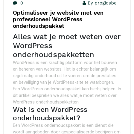
0
By progidsbe
Optimaliseer je website met een
professioneel WordPress
onderhoudspakket
Alles wat je moet weten over
WordPress
onderhoudspakketten
WordPress is een krachtig platform voor het bouwen
en beheren van websites. Het is echter belangrijk om
regelmatig onderhoud uit te voeren om de prestaties
en beveiliging van je WordPress-site te waarborgen.
Een WordPress onderhoudspakket kan hierbij helpen. In
dit artikel bespreken we alles wat je moet weten over
WordPress onderhoudspakketten.
Wat is een WordPress
onderhoudspakket?
Een WordPress onderhoudspakket is een dienst die
wordt aangeboden door gespecialiseerde bedrijven om