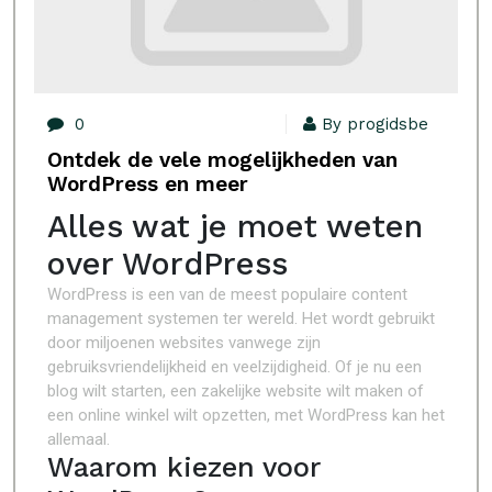
0
By progidsbe
Ontdek de vele mogelijkheden van
WordPress en meer
Alles wat je moet weten
over WordPress
WordPress is een van de meest populaire content
management systemen ter wereld. Het wordt gebruikt
door miljoenen websites vanwege zijn
gebruiksvriendelijkheid en veelzijdigheid. Of je nu een
blog wilt starten, een zakelijke website wilt maken of
een online winkel wilt opzetten, met WordPress kan het
allemaal.
Waarom kiezen voor