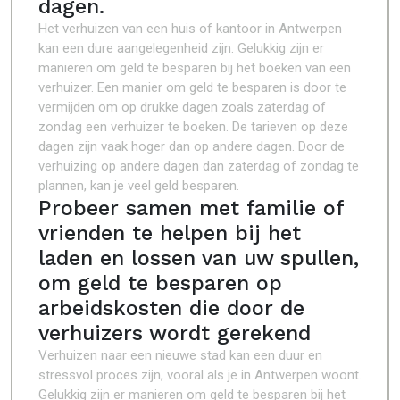
dagen.
Het verhuizen van een huis of kantoor in Antwerpen
kan een dure aangelegenheid zijn. Gelukkig zijn er
manieren om geld te besparen bij het boeken van een
verhuizer. Een manier om geld te besparen is door te
vermijden om op drukke dagen zoals zaterdag of
zondag een verhuizer te boeken. De tarieven op deze
dagen zijn vaak hoger dan op andere dagen. Door de
verhuizing op andere dagen dan zaterdag of zondag te
plannen, kan je veel geld besparen.
Probeer samen met familie of
vrienden te helpen bij het
laden en lossen van uw spullen,
om geld te besparen op
arbeidskosten die door de
verhuizers wordt gerekend
Verhuizen naar een nieuwe stad kan een duur en
stressvol proces zijn, vooral als je in Antwerpen woont.
Gelukkig zijn er manieren om geld te besparen bij het