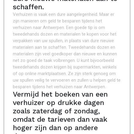
schaffen.
Verhuizen is vaak een dure aangelegenheid. Maar er
zijn manieren om geld te besparen tijdens het
verhuizen naar Antwerpen. Een goede tip is om
tweedehands dozen en materialen te kopen voor het
verpakken van uw spullen, in plaats van dure nieuwe
materialen aan te schaffen. Tweedehands dozen en
materialen zijn veel goedkoper dan nieuwe en kunnen
net zo goed de taak volbrengen. U kunt bijvoorbeeld
tweedehands dozen krijgen bij supermarkten, winkels
of op online marktplaatsen. Ze zijn sterk genoeg om
uw spullen veilig te vervoeren en zullen u helpen geld te
besparen tijdens het verhuizen naar Antwerpen.
Vermijd het boeken van een
verhuizer op drukke dagen
zoals zaterdag of zondag,
omdat de tarieven dan vaak
hoger zijn dan op andere