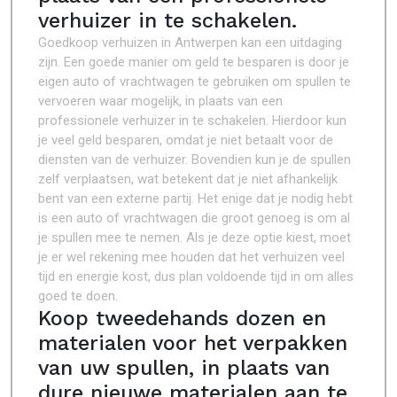
verhuizer in te schakelen.
Goedkoop verhuizen in Antwerpen kan een uitdaging
zijn. Een goede manier om geld te besparen is door je
eigen auto of vrachtwagen te gebruiken om spullen te
vervoeren waar mogelijk, in plaats van een
professionele verhuizer in te schakelen. Hierdoor kun
je veel geld besparen, omdat je niet betaalt voor de
diensten van de verhuizer. Bovendien kun je de spullen
zelf verplaatsen, wat betekent dat je niet afhankelijk
bent van een externe partij. Het enige dat je nodig hebt
is een auto of vrachtwagen die groot genoeg is om al
je spullen mee te nemen. Als je deze optie kiest, moet
je er wel rekening mee houden dat het verhuizen veel
tijd en energie kost, dus plan voldoende tijd in om alles
goed te doen.
Koop tweedehands dozen en
materialen voor het verpakken
van uw spullen, in plaats van
dure nieuwe materialen aan te