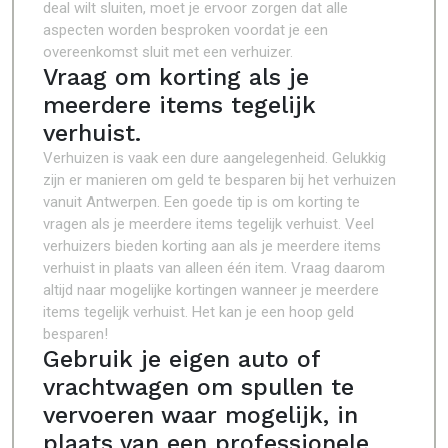
deal wilt sluiten, moet je ervoor zorgen dat alle
aspecten worden besproken voordat je een
overeenkomst sluit met een verhuizer.
Vraag om korting als je
meerdere items tegelijk
verhuist.
Verhuizen is vaak een dure aangelegenheid. Gelukkig
zijn er manieren om geld te besparen bij het verhuizen
vanuit Antwerpen. Een goede tip is om korting te
vragen als je meerdere items tegelijk verhuist. Veel
verhuizers bieden korting aan als je meerdere items
verhuist in plaats van alleen één item. Vraag daarom
altijd naar mogelijke kortingen wanneer je meerdere
items tegelijk verhuist. Het kan je een hoop geld
besparen!
Gebruik je eigen auto of
vrachtwagen om spullen te
vervoeren waar mogelijk, in
plaats van een professionele