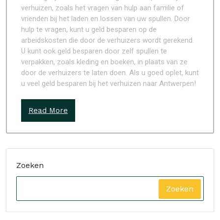
verhuizen, zoals het vragen van hulp aan familie of
vrienden bij het laden en lossen van uw spullen. Door
hulp te vragen, kunt u geld besparen op de
arbeidskosten die door de verhuizers wordt gerekend.
U kunt ook geld besparen door zelf spullen te
verpakken, zoals kleding en boeken, in plaats van ze
door de verhuizers te laten doen. Als u goed oplet, kunt
u veel geld besparen bij het verhuizen naar Antwerpen!
Read More
Zoeken
Zoeken