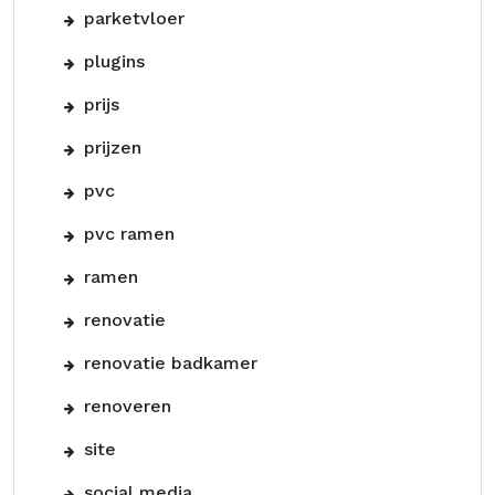
parketvloer
plugins
prijs
prijzen
pvc
pvc ramen
ramen
renovatie
renovatie badkamer
renoveren
site
social media