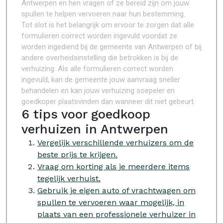
Antwerpen en hen vragen of ze bereid zijn om jouw
spullen te helpen vervoeren naar hun bestemming.
Tot slot is het belangrijk om ervoor te zorgen dat alle
formulieren correct worden ingevuld voordat ze
worden ingediend bij de gemeente van Antwerpen of bij
andere overheidsinstelling die betrokken is bij de
verhuizing. Als alle formulieren correct worden
ingevuld, kan de gemeente jouw aanvraag sneller
behandelen en kan jouw verhuizing soepeler en
goedkoper plaatsvinden dan wanneer dit niet gebeurt.
6 tips voor goedkoop
verhuizen in Antwerpen
Vergelijk verschillende verhuizers om de
beste prijs te krijgen.
Vraag om korting als je meerdere items
tegelijk verhuist.
Gebruik je eigen auto of vrachtwagen om
spullen te vervoeren waar mogelijk, in
plaats van een professionele verhuizer in