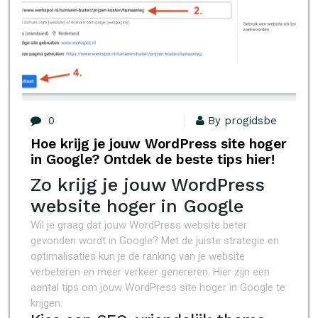
0
By progidsbe
Hoe krijg je jouw WordPress site hoger
in Google? Ontdek de beste tips hier!
Zo krijg je jouw WordPress
website hoger in Google
Wil je graag dat jouw WordPress website beter
gevonden wordt in Google? Met de juiste strategie en
optimalisaties kun je de ranking van je website
verbeteren en meer verkeer genereren. Hier zijn een
aantal tips om jouw WordPress site hoger in Google te
krijgen: