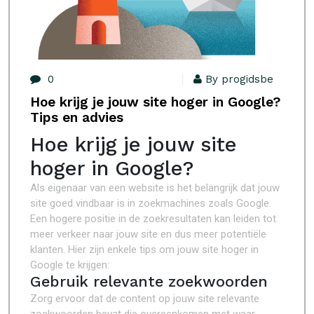
0
By progidsbe
Hoe krijg je jouw site hoger in Google?
Tips en advies
Hoe krijg je jouw site
hoger in Google?
Als eigenaar van een website is het belangrijk dat jouw
site goed vindbaar is in zoekmachines zoals Google.
Een hogere positie in de zoekresultaten kan leiden tot
meer verkeer naar jouw site en dus meer potentiële
klanten. Hier zijn enkele tips om jouw site hoger in
Google te krijgen:
Gebruik relevante zoekwoorden
Zorg ervoor dat de content op jouw site relevante