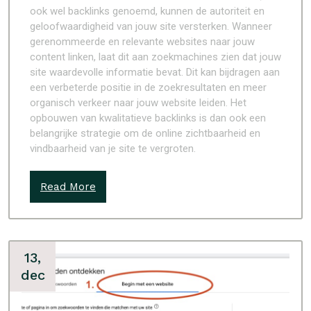
ook wel backlinks genoemd, kunnen de autoriteit en
geloofwaardigheid van jouw site versterken. Wanneer
gerenommeerde en relevante websites naar jouw
content linken, laat dit aan zoekmachines zien dat jouw
site waardevolle informatie bevat. Dit kan bijdragen aan
een verbeterde positie in de zoekresultaten en meer
organisch verkeer naar jouw website leiden. Het
opbouwen van kwalitatieve backlinks is dan ook een
belangrijke strategie om de online zichtbaarheid en
vindbaarheid van je site te vergroten.
Read More
13,
dec