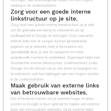
verhogen, wat uiteindelijk kan leiden tot een hogere
ranking in de zoekresultaten.
Zorg voor een goede interne
linkstructuur op je site.
Zorg voor een goede interne linkstructuur op je site
om de gebruikerservaring te verbeteren en de
vindbaarheid in Google te verhogen. Door relevante
interne links toe te voegen tussen gerelateerde
pagina’s op je website, help je bezoekers om
gemakkelijk door je site te navigeren en meer
waardevolle content te ontdekken. Daarnaast helpt een
doordachte interne linkstructuur zoekmachines zoals
Google om de inhoud van je site beter te begrijpen en
te indexeren, wat kan bijdragen aan een hogere positie
in de zoekresultaten.
Maak gebruik van externe links
van betrouwbare websites.
Een effectieve manier om je website hoger te laten
scoren in Google is door gebruik te maken van externe
links van betrouwbare websites. Deze externe links,