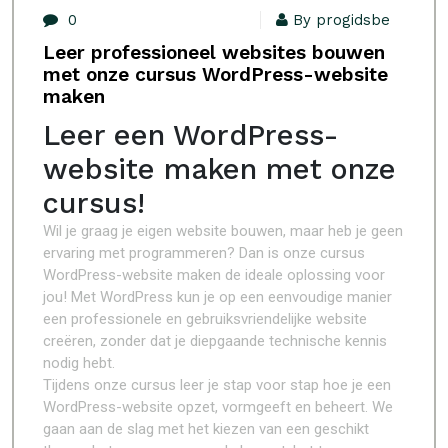
0
By progidsbe
Leer professioneel websites bouwen
met onze cursus WordPress-website
maken
Leer een WordPress-
website maken met onze
cursus!
Wil je graag je eigen website bouwen, maar heb je geen
ervaring met programmeren? Dan is onze cursus
WordPress-website maken de ideale oplossing voor
jou! Met WordPress kun je op een eenvoudige manier
een professionele en gebruiksvriendelijke website
creëren, zonder dat je diepgaande technische kennis
nodig hebt.
Tijdens onze cursus leer je stap voor stap hoe je een
WordPress-website opzet, vormgeeft en beheert. We
gaan aan de slag met het kiezen van een geschikt