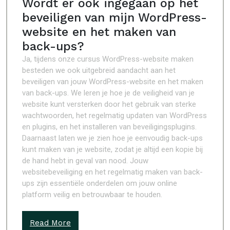
Wordt er ook ingegaan op het
beveiligen van mijn WordPress-
website en het maken van
back-ups?
Ja, tijdens onze cursus WordPress-website maken
besteden we ook uitgebreid aandacht aan het
beveiligen van jouw WordPress-website en het maken
van back-ups. We leren je hoe je de veiligheid van je
website kunt versterken door het gebruik van sterke
wachtwoorden, het regelmatig updaten van WordPress
en plugins, en het installeren van beveiligingsplugins.
Daarnaast laten we je zien hoe je eenvoudig back-ups
kunt maken van je website, zodat je altijd een kopie bij
de hand hebt in geval van nood. Jouw
websitebeveiliging en het regelmatig maken van back-
ups zijn essentiële onderdelen om jouw online
platform veilig en betrouwbaar te houden.
Read More