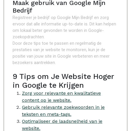
Maak gebruik van Google Mijn
Bedrijf
Registreer je bedrijf op Google Mijn Bedrijf en zorg
ervoor dat alle informatie up-to-date is. Dit kan helpen
om lokaal beter gevonden te worden in Google-
zoekopdrachten.
Door deze tips toe te passen en regelmatig de
prestaties van je website te monitoren, kun je de
positie van jouw site in Google verbeteren en meer
bezoekers aantrekken.
9 Tips om Je Website Hoger
in Google te Krijgen
Zorg voor relevante en kwalitatieve
content op je website.
Gebruik relevante zoekwoorden in je
teksten en meta-tags.
Optimaliseer de laadsnelheid van je
website.