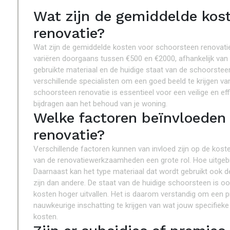
Wat zijn de gemiddelde kos
renovatie?
Wat zijn de gemiddelde kosten voor schoorsteen renovati
variëren doorgaans tussen €500 en €2000, afhankelijk va
gebruikte materiaal en de huidige staat van de schoorstee
verschillende specialisten om een goed beeld te krijgen va
schoorsteen renovatie is essentieel voor een veilige en ef
bijdragen aan het behoud van je woning.
Welke factoren beïnvloeden
renovatie?
Verschillende factoren kunnen van invloed zijn op de kos
van de renovatiewerkzaamheden een grote rol. Hoe uitgebre
Daarnaast kan het type materiaal dat wordt gebruikt ook 
zijn dan andere. De staat van de huidige schoorsteen is ook 
kosten hoger uitvallen. Het is daarom verstandig om een p
nauwkeurige inschatting te krijgen van wat jouw specifieke 
kosten.