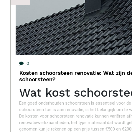
0
Kosten schoorsteen renovatie: Wat zijn d
schoorsteen?
Wat kost schoorste
Een goed onderhouden schoorsteen is essentieel voor de vei
schoorsteen toe is aan renovatie, is het belangrijk om te 
De kosten voor schoorsteen renovatie kunnen variëren afh
renovatiewerkzaamheden, het type materiaal dat wordt geb
genomen kun je rekenen op een prijs tussen €500 en €200