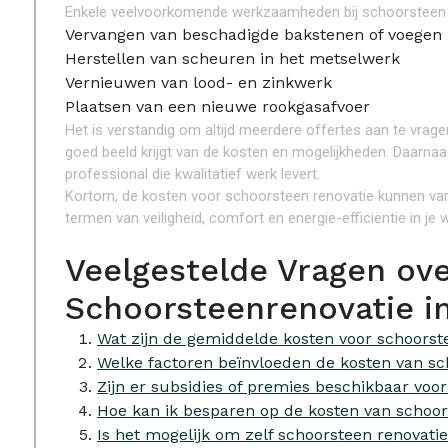
Enkele veelvoorkomende werkzaamheden bij schoorsteen r
Vervangen van beschadigde bakstenen of voegen
Herstellen van scheuren in het metselwerk
Vernieuwen van lood- en zinkwerk
Plaatsen van een nieuwe rookgasafvoer
Het is verstandig om altijd meerdere offertes aan te vrage
goed beeld krijgt van de kosten en mogelijkheden. Daarnaas
professional die kwalitatief werk levert.
Kortom, de kosten voor schoorsteen renovatie kunnen variër
termen van veiligheid, comfort en energie-efficiëntie in je 
Veelgestelde Vragen ov
Schoorsteenrenovatie in
Wat zijn de gemiddelde kosten voor schoorst
Welke factoren beïnvloeden de kosten van sc
Zijn er subsidies of premies beschikbaar voo
Hoe kan ik besparen op de kosten van schoor
Is het mogelijk om zelf schoorsteen renovat