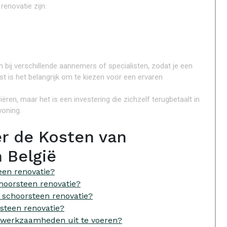
enovatie zijn:
n bij verschillende aannemers of specialisten, zodat je een
t is het belangrijk om te kiezen voor een ervaren
en, maar het is een investering die zichzelf terugbetaalt in
woning.
er de Kosten van
 België
een renovatie?
hoorsteen renovatie?
r schoorsteen renovatie?
steen renovatie?
iewerkzaamheden uit te voeren?