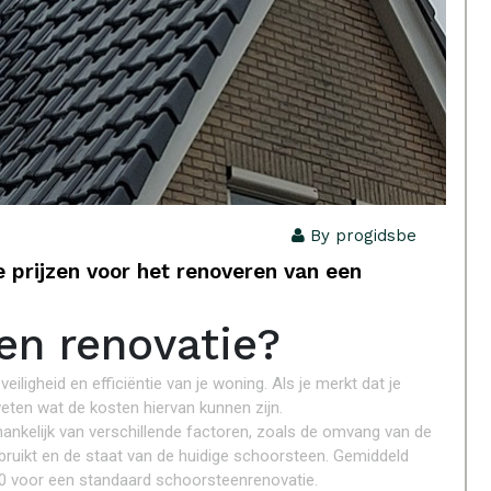
By progidsbe
e prijzen voor het renoveren van een
en renovatie?
ligheid en efficiëntie van je woning. Als je merkt dat je
weten wat de kosten hiervan kunnen zijn.
ankelijk van verschillende factoren, zoals de omvang van de
ruikt en de staat van de huidige schoorsteen. Gemiddeld
0 voor een standaard schoorsteenrenovatie.