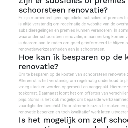
Zijn er subsidies of premies
schoorsteen renovatie?
Er zijn momenteel geen specifieke subsidies of premies be
is altijd verstandig om regelmatig de website van de overh
subsidieregelingen en premies kunnen veranderen. In som
waaronder schoorsteen renovatie, in aanmerking komen v
is daarom aan te raden om goed geïnformeerd te blijven ov
renovatiewerkzaamheden aan je schoorsteen.
Hoe kan ik besparen op de 
renovatie?
Om te besparen op de kosten van schoorsteen renovatie zij
Allereerst is het verstandig om regelmatig onderhoud te 
vroeg stadium worden opgemerkt en aangepakt. Hiermee v
toekomst. Daarnaast loont het om offertes van verschillen
prijs. Soms is het ook mogelijk om bepaalde werkzaamheden
vaardigheden beschikt. Door slimme keuzes te maken en go
renovatie beperken en toch kwalitatief werk laten uitvoeren
Is het mogelijk om zelf sch