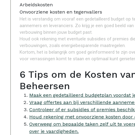
Arbeidskosten
Onvoorziene kosten en tegenvallers
Het is verstandig om vooraf een gedetailleerd budget op te 
aannemers en leveranciers. Zo krijg je een goed beeld van 
verbouwing binnen jouw budget past.
Houd ook rekening met eventuele subsidies of premies die
verbouwingen, zoals energiebesparende maatregelen.
Kortom, het is belangrijk om goed geïnformeerd te zijn ov
voor verrassingen komt te staan en optimaal kunt genieten
6 Tips om de Kosten van
Beheersen
Maak een gedetailleerd budgetplan voordat 
Vraag offertes aan bij verschillende aannemer
Controleer of er subsidies of premies beschi
Houd rekening met onvoorziene kosten door e
Overweeg om bepaalde taken zelf uit te voer
over je vaardigheden.