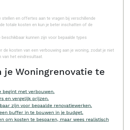
stellen en offertes aan te vragen bij verschillende
de totale kosten en kun je beter inschatten of de
 beschikbaar kunnen zijn voor bepaalde types
er de kosten van een verbouwing aan je woning, zodat je niet
 van het eindresultaat.
 je Woningrenovatie te
je begint met verbouwen.
s en vergelijk prijzen.
kbaar zijn voor bepaalde renovatiewerken.
en buffer in te bouwen in je budget.
en om kosten te besparen, maar wees realistisch