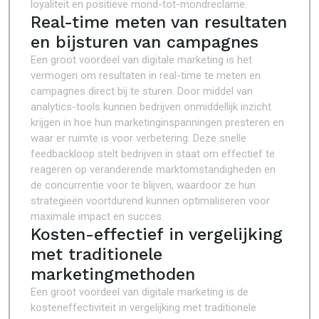
loyaliteit en positieve mond-tot-mondreclame.
Real-time meten van resultaten
en bijsturen van campagnes
Een groot voordeel van digitale marketing is het
vermogen om resultaten in real-time te meten en
campagnes direct bij te sturen. Door middel van
analytics-tools kunnen bedrijven onmiddellijk inzicht
krijgen in hoe hun marketinginspanningen presteren en
waar er ruimte is voor verbetering. Deze snelle
feedbackloop stelt bedrijven in staat om effectief te
reageren op veranderende marktomstandigheden en
de concurrentie voor te blijven, waardoor ze hun
strategieën voortdurend kunnen optimaliseren voor
maximale impact en succes.
Kosten-effectief in vergelijking
met traditionele
marketingmethoden
Een groot voordeel van digitale marketing is de
kosteneffectiviteit in vergelijking met traditionele