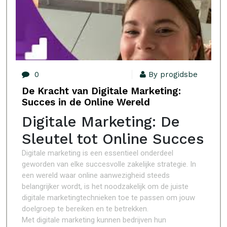
0
By progidsbe
De Kracht van Digitale Marketing:
Succes in de Online Wereld
Digitale Marketing: De
Sleutel tot Online Succes
Digitale marketing is een essentieel onderdeel
geworden van elke succesvolle zakelijke strategie. In
een wereld waar online aanwezigheid steeds
belangrijker wordt, is het noodzakelijk om de juiste
digitale marketingtechnieken toe te passen om jouw
doelgroep te bereiken en te betrekken.
Met digitale marketing kunnen bedrijven hun