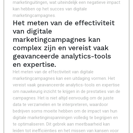
marketinguitingen, wat uiteindelijk een negatieve impact
kan hebben op het succes van digitale
marketingcampagnes.
Het meten van de effectiviteit
van digitale
marketingcampagnes kan
complex zijn en vereist vaak
geavanceerde analytics-tools
en expertise.
Het meten van de effectiviteit van digitale
marketingcampagnes kan een uitdaging vormen. Het
vereist vaak geavanceerde analytics-tools en expertise
om nauwkeurig inzicht te krijgen in de prestaties van de
campagnes. Het is niet altijd eenvoudig om de juiste
data te verzamelen en te interpreteren, waardoor
bedrijven soms moeite hebben om de impact van hun
digitale marketinginspanningen volledig te begrijpen en
te optimaliseren. Dit gebrek aan meetbaarheid kan
leiden tot inefficiënties en het missen van kansen voor