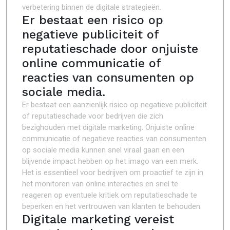
verbetering binnen de digitale strategieën.
Er bestaat een risico op
negatieve publiciteit of
reputatieschade door onjuiste
online communicatie of
reacties van consumenten op
sociale media.
Er bestaat een aanzienlijk risico op negatieve publiciteit
of reputatieschade voor bedrijven die zich
bezighouden met digitale marketing. Onjuiste online
communicatie of negatieve reacties van consumenten
op sociale media kunnen snel viraal gaan en een
blijvende impact hebben op het imago van een merk.
Het is essentieel voor bedrijven om proactief te zijn in
het monitoren van online interacties en snel te
reageren op eventuele kritiek om reputatieschade te
beperken en het vertrouwen van klanten te behouden.
Digitale marketing vereist