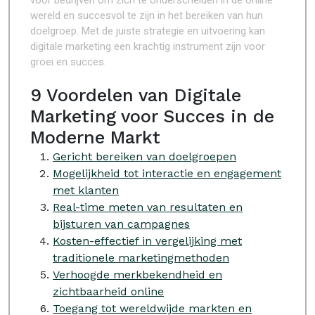
voor bedrijven om zich te onderscheiden in de online
wereld en succesvol te zijn in het bereiken van hun
doelgroep. Met de juiste strategie en uitvoering kan
digitale marketing een krachtig instrument zijn voor
groei en succes.
9 Voordelen van Digitale
Marketing voor Succes in de
Moderne Markt
Gericht bereiken van doelgroepen
Mogelijkheid tot interactie en engagement
met klanten
Real-time meten van resultaten en
bijsturen van campagnes
Kosten-effectief in vergelijking met
traditionele marketingmethoden
Verhoogde merkbekendheid en
zichtbaarheid online
Toegang tot wereldwijde markten en