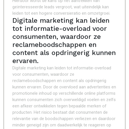
Hierdoor wordt de kans op het aantrekken van
geïnteresseerde leads vergroot, wat uiteindelijk kan
leiden tot een hogere conversieratio en omzetgroei.
Digitale marketing kan leiden
tot informatie-overload voor
consumenten, waardoor ze
reclameboodschappen en
content als opdringerig kunnen
ervaren.
Digitale marketing kan leiden tot informatie-overload
voor consumenten, waardoor ze
reclameboodschappen en content als opdringerig
kunnen ervaren. Door de overvloed aan advertenties en
promotionele inhoud op verschillende online platforms
kunnen consumenten zich overweldigd voelen en zelfs
een afkeer ontwikkelen tegen bepaalde merken of
producten. Het risico bestaat dat consumenten de
relevantie van de boodschappen verliezen en daardoor
minder geneigd zijn om daadwerkelijk te reageren op