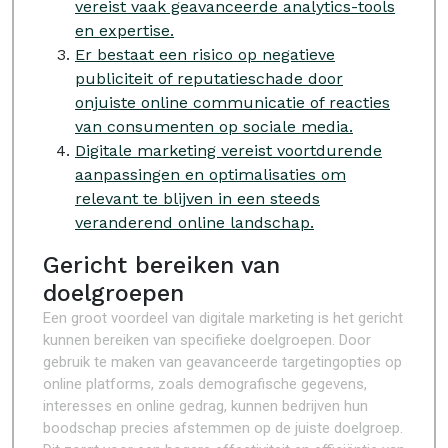
vereist vaak geavanceerde analytics-tools
en expertise.
Er bestaat een risico op negatieve
publiciteit of reputatieschade door
onjuiste online communicatie of reacties
van consumenten op sociale media.
Digitale marketing vereist voortdurende
aanpassingen en optimalisaties om
relevant te blijven in een steeds
veranderend online landschap.
Gericht bereiken van
doelgroepen
Een groot voordeel van digitale marketing is het gericht
kunnen bereiken van specifieke doelgroepen. Door
gebruik te maken van geavanceerde targetingopties op
online platforms, zoals demografische gegevens,
interesses en online gedrag, kunnen bedrijven hun
boodschap precies afstemmen op de juiste doelgroep.