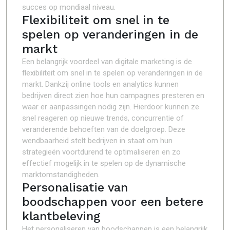
succes op mondiaal niveau.
Flexibiliteit om snel in te
spelen op veranderingen in de
markt
Een belangrijk voordeel van digitale marketing is de
flexibiliteit om snel in te spelen op veranderingen in de
markt. Dankzij online tools en analytics kunnen
bedrijven direct zien hoe hun campagnes presteren en
waar er aanpassingen nodig zijn. Hierdoor kunnen ze
snel reageren op nieuwe trends, concurrentie of
veranderende behoeften van de doelgroep. Deze
wendbaarheid stelt bedrijven in staat om hun
strategieën voortdurend te optimaliseren en zo
effectief mogelijk in te spelen op de dynamische
marktomstandigheden.
Personalisatie van
boodschappen voor een betere
klantbeleving
Het personaliseren van boodschappen is een belangrijk