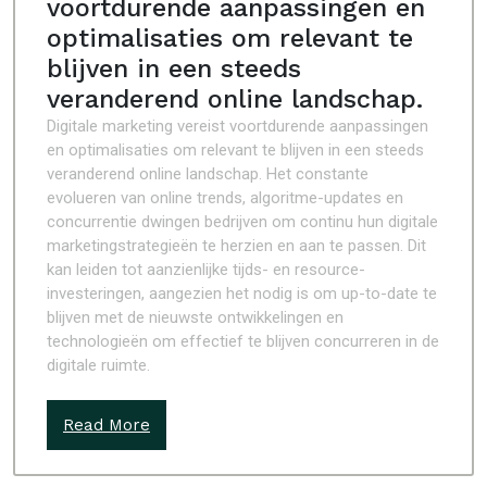
voortdurende aanpassingen en
optimalisaties om relevant te
blijven in een steeds
veranderend online landschap.
Digitale marketing vereist voortdurende aanpassingen
en optimalisaties om relevant te blijven in een steeds
veranderend online landschap. Het constante
evolueren van online trends, algoritme-updates en
concurrentie dwingen bedrijven om continu hun digitale
marketingstrategieën te herzien en aan te passen. Dit
kan leiden tot aanzienlijke tijds- en resource-
investeringen, aangezien het nodig is om up-to-date te
blijven met de nieuwste ontwikkelingen en
technologieën om effectief te blijven concurreren in de
digitale ruimte.
Read More