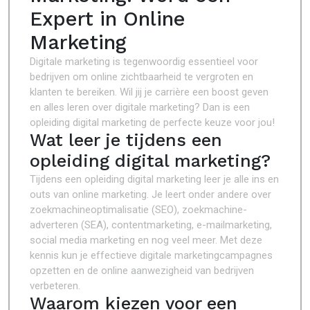
Expert in Online
Marketing
Digitale marketing is tegenwoordig essentieel voor
bedrijven om online zichtbaarheid te vergroten en
klanten te bereiken. Wil jij je carrière een boost geven
en alles leren over digitale marketing? Dan is een
opleiding digital marketing de perfecte keuze voor jou!
Wat leer je tijdens een
opleiding digital marketing?
Tijdens een opleiding digital marketing leer je alle ins en
outs van online marketing. Je leert onder andere over
zoekmachineoptimalisatie (SEO), zoekmachine-
adverteren (SEA), contentmarketing, e-mailmarketing,
social media marketing en nog veel meer. Met deze
kennis kun je effectieve digitale marketingcampagnes
opzetten en de online aanwezigheid van bedrijven
verbeteren.
Waarom kiezen voor een