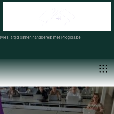
Skip
to
content
vies, altijd binnen handbereik met Progids.be