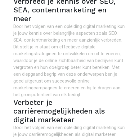
Verbreed je kennis over SEO,
SEA, contentmarketing en
meer
Door het volgen van een opleiding digital marketing kun
je jouw kennis over belangrijke aspecten zoals SEO,
SEA, contentmarketing en meer aanzienlijk verbreden.
Dit stelt je in staat om effectieve digitale
marketingstrategieën te ontwikkelen en uit te voeren,
waardoor je de online zichtbaarheid van bedrijven kunt
vergroten en hun doelgroep beter kunt bereiken. Met
een diepgaand begrip van deze onderwerpen ben je
goed uitgerust om succesvolle online
marketingcampagnes te creëren en bij te dragen aan
het groeipotentieel van elk bedrijf.
Verbeter je
carrièremogelijkheden als
digital marketeer
Door het volgen van een opleiding digital marketing kun
je jouw carrièremogelijkheden als digital marketeer