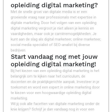
opleiding digital marketing?
Met de snelle groei van digitale media is er een
groeiende vraag naar professionals met expertise in
digitale marketing. Door het volgen van een opleiding
digital marketing vergroot je niet alleen je kennis en
vaardigheden, maar ook je carrièremogelijkheden. Je
kunt aan de slag als digital marketeer, online marketeer,
social media specialist of SEO-analist bij diverse
bedrijven.
Start vandaag nog met jouw
opleiding digital marketing!
Bij het kiezen van een opleiding digital marketing is het
belangrijk om te kijken naar het curriculum, de
docenten en de praktijkgerichte aanpak. Investeer in je
toekomst en word een expert in online marketing door
te kiezen voor een hoogwaardige opleiding digital
marketing.
Wil jij ook alle facetten van digitale marketing onder de
knie krijgen? Schrijf je dan vandaag nog in voor een