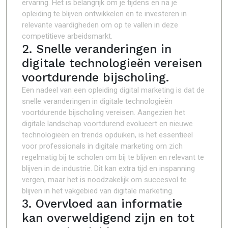
ervaring. Het is belangrijk om je tijdens en na je
opleiding te blijven ontwikkelen en te investeren in
relevante vaardigheden om op te vallen in deze
competitieve arbeidsmarkt.
2. Snelle veranderingen in
digitale technologieën vereisen
voortdurende bijscholing.
Een nadeel van een opleiding digital marketing is dat de
snelle veranderingen in digitale technologieën
voortdurende bijscholing vereisen. Aangezien het
digitale landschap voortdurend evolueert en nieuwe
technologieën en trends opduiken, is het essentieel
voor professionals in digitale marketing om zich
regelmatig bij te scholen om bij te blijven en relevant te
blijven in de industrie. Dit kan extra tijd en inspanning
vergen, maar het is noodzakelijk om succesvol te
blijven in het vakgebied van digitale marketing.
3. Overvloed aan informatie
kan overweldigend zijn en tot