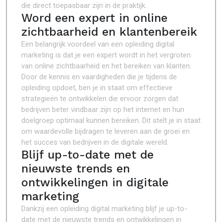
die direct toepasbaar zijn in de praktijk.
Word een expert in online
zichtbaarheid en klantenbereik
Een belangrijk voordeel van een opleiding digital
marketing is dat je een expert wordt in het vergroten
van online zichtbaarheid en het bereiken van klanten.
Door de kennis en vaardigheden die je tijdens de
opleiding opdoet, ben je in staat om effectieve
strategieën te ontwikkelen die ervoor zorgen dat
bedrijven beter vindbaar zijn op het internet en hun
doelgroep optimaal kunnen bereiken. Dit stelt je in staat
om waardevolle bijdragen te leveren aan de groei en
het succes van bedrijven in de digitale wereld.
Blijf up-to-date met de
nieuwste trends en
ontwikkelingen in digitale
marketing
Dankzij een opleiding digital marketing blijf je up-to-
date met de nieuwste trends en ontwikkelingen in