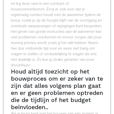
en leg deze vast in een contract of
bouwovereenkomst. Zorg er ook voor dat je
regelmatig contact houdt met de aannemer tijdens de
bouw, zodat je op de hoogte blijft van de voortgang en
eventuele aanpassingen of wijzigingen kunt bespreken.
Het geven van goede instructies aan de aannemer kan
veel problemen voorkomen en ervoor zorgen dat jouw
woning precies wordt zoals jij het wilt hebben. Neem
hier dus voldoende tijd voor en wees niet bang om
vragen te stellen of verduidelijking te vragen als iets
niet duidelijk is. Zo kun jij straks genieten van jouw
droomhuis!
Houd altijd toezicht op het
bouwproces om er zeker van te
zijn dat alles volgens plan gaat
en er geen problemen optreden
die de tijdlijn of het budget
beïnvloeden..
Als je bezig bent met het bouwen van een woning, is