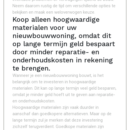
Neem daarom rustig de tijd om verschillende opties te
bekijken en maak een weloverwogen keuze.
Koop alleen hoogwaardige
materialen voor uw
nieuwbouwwoning, omdat dit
op lange termijn geld bespaart
door minder reparatie- en
onderhoudskosten in rekening
te brengen.
Wanneer je een nieuwbouwwoning bouwt, is het
belangrijk om te investeren in hoogwaardige
materialen. Dit kan op lange termijn veel geld besparen,
omdat je minder geld hoeft uit te geven aan reparatie-
en onderhoudskosten.
Hoogwaardige materialen zijn vaak duurder in
aanschaf dan goedkopere alternatieven. Maar op de
lange termijn zul je merken dat deze investering
zichzelf terugverdient. Goedkope materialen zijn