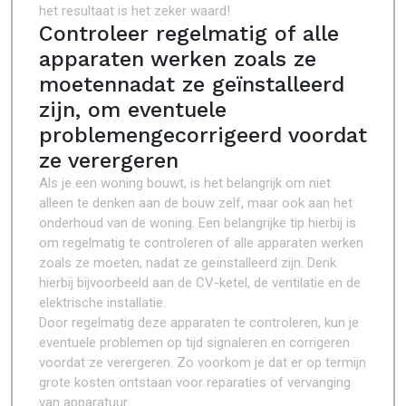
het resultaat is het zeker waard!
Controleer regelmatig of alle
apparaten werken zoals ze
moetennadat ze geïnstalleerd
zijn, om eventuele
problemengecorrigeerd voordat
ze verergeren
Als je een woning bouwt, is het belangrijk om niet
alleen te denken aan de bouw zelf, maar ook aan het
onderhoud van de woning. Een belangrijke tip hierbij is
om regelmatig te controleren of alle apparaten werken
zoals ze moeten, nadat ze geïnstalleerd zijn. Denk
hierbij bijvoorbeeld aan de CV-ketel, de ventilatie en de
elektrische installatie.
Door regelmatig deze apparaten te controleren, kun je
eventuele problemen op tijd signaleren en corrigeren
voordat ze verergeren. Zo voorkom je dat er op termijn
grote kosten ontstaan voor reparaties of vervanging
van apparatuur.