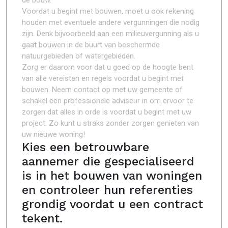
de bouw.
Voordat u begint met bouwen, moet u ook rekening
houden met eventuele andere vergunningen die nodig
zijn. Denk bijvoorbeeld aan een milieuvergunning als u
gaat bouwen in de buurt van beschermde
natuurgebieden of watergebieden.
Zorg er daarom voor dat u goed op de hoogte bent
van alle vereisten en regels voordat u begint met
bouwen. Neem contact op met uw gemeente of
schakel een professionele adviseur in om ervoor te
zorgen dat alles in orde is voordat u begint met uw
project. Zo kunt u straks zonder zorgen genieten van
uw nieuwe woning!
Kies een betrouwbare
aannemer die gespecialiseerd
is in het bouwen van woningen
en controleer hun referenties
grondig voordat u een contract
tekent.