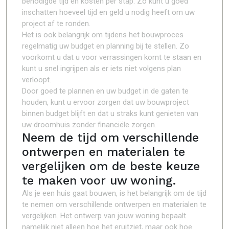
benodigde tijd en kosten per stap. Zo kunt u goed
inschatten hoeveel tijd en geld u nodig heeft om uw
project af te ronden.
Het is ook belangrijk om tijdens het bouwproces
regelmatig uw budget en planning bij te stellen. Zo
voorkomt u dat u voor verrassingen komt te staan en
kunt u snel ingrijpen als er iets niet volgens plan
verloopt.
Door goed te plannen en uw budget in de gaten te
houden, kunt u ervoor zorgen dat uw bouwproject
binnen budget blijft en dat u straks kunt genieten van
uw droomhuis zonder financiële zorgen.
Neem de tijd om verschillende
ontwerpen en materialen te
vergelijken om de beste keuze
te maken voor uw woning.
Als je een huis gaat bouwen, is het belangrijk om de tijd
te nemen om verschillende ontwerpen en materialen te
vergelijken. Het ontwerp van jouw woning bepaalt
namelijk niet alleen hoe het eruitziet, maar ook hoe