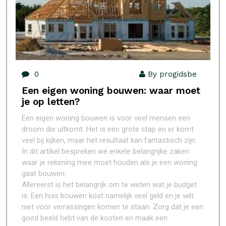
0
By progidsbe
Een eigen woning bouwen: waar moet
je op letten?
Een eigen woning bouwen is voor veel mensen een
droom die uitkomt. Het is een grote stap en er komt
veel bij kijken, maar het resultaat kan fantastisch zijn.
In dit artikel bespreken we enkele belangrijke zaken
waar je rekening mee moet houden als je een woning
gaat bouwen.
Allereerst is het belangrijk om te weten wat je budget
is. Een huis bouwen kost namelijk veel geld en je wilt
niet voor verrassingen komen te staan. Zorg dat je een
goed beeld hebt van de kosten en maak een