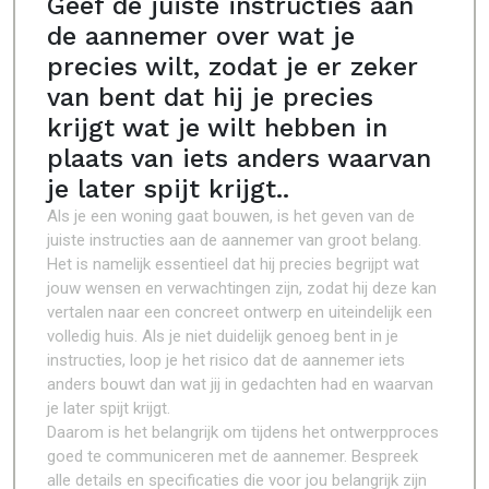
Geef de juiste instructies aan
de aannemer over wat je
precies wilt, zodat je er zeker
van bent dat hij je precies
krijgt wat je wilt hebben in
plaats van iets anders waarvan
je later spijt krijgt..
Als je een woning gaat bouwen, is het geven van de
juiste instructies aan de aannemer van groot belang.
Het is namelijk essentieel dat hij precies begrijpt wat
jouw wensen en verwachtingen zijn, zodat hij deze kan
vertalen naar een concreet ontwerp en uiteindelijk een
volledig huis. Als je niet duidelijk genoeg bent in je
instructies, loop je het risico dat de aannemer iets
anders bouwt dan wat jij in gedachten had en waarvan
je later spijt krijgt.
Daarom is het belangrijk om tijdens het ontwerpproces
goed te communiceren met de aannemer. Bespreek
alle details en specificaties die voor jou belangrijk zijn