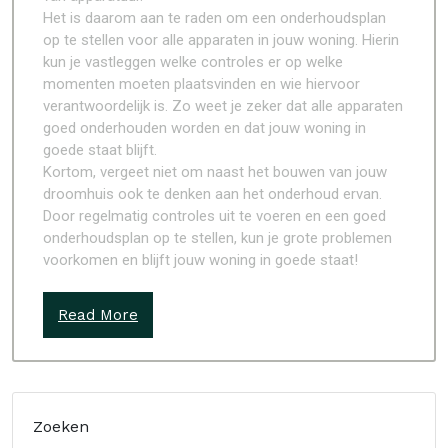
Het is daarom aan te raden om een onderhoudsplan
op te stellen voor alle apparaten in jouw woning. Hierin
kun je vastleggen welke controles er op welke
momenten moeten plaatsvinden en wie hiervoor
verantwoordelijk is. Zo weet je zeker dat alle apparaten
goed onderhouden worden en dat jouw woning in
goede staat blijft.
Kortom, vergeet niet om naast het bouwen van jouw
droomhuis ook te denken aan het onderhoud ervan.
Door regelmatig controles uit te voeren en een goed
onderhoudsplan op te stellen, kun je grote problemen
voorkomen en blijft jouw woning in goede staat!
Read More
Zoeken