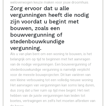
weloverwogen keuze maken voor jouw droomhuis.
Zorg ervoor dat u alle
vergunningen heeft die nodig
zijn voordat u begint met
bouwen, zoals een
bouwvergunning of
stedenbouwkundige
vergunning.
Als u van plan bent om een woning te bouwen, is het
belangrijk om op tijd te beginnen met het aanvragen
van de nodige vergunningen. Een bouwvergunning of
stedenbouwkundige vergunning is namelijk verplicht
voor de meeste bouwprojecten. Dit kan variëren van
een kleine verbouwing tot een volledig nieuwe woning.
Het aanvragen van vergunningen kan soms lang duren,
dus zorg dat u hier ruim op tijd mee begint. Het niet
hebben van de juiste vergunningen kan leiden tot
boetes, vertragingen en zelfs het moeten afbreken van