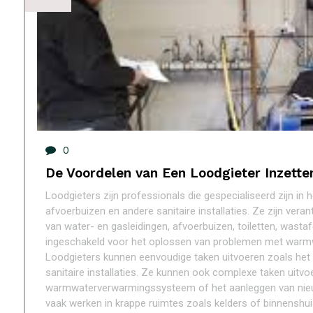
0
De Voordelen van Een Loodgieter Inzette
Loodgieters zijn professionals die gespecialiseerd zijn in 
afvoerbuizen en andere sanitaire installaties. Ze zijn vera
van water- en gasleidingen, afvoerbuizen, toiletten, was
ingeschakeld voor het oplossen van problemen met warmw
Loodgieters kunnen eenvoudige taken uitvoeren zoals het 
sanitaire installaties. Ze kunnen ook complexe taken uitvo
warmwaterverwarmingssysteem of het aanleggen van nieuw
vaak werken in krappe ruimtes zoals kelders of binnenshui