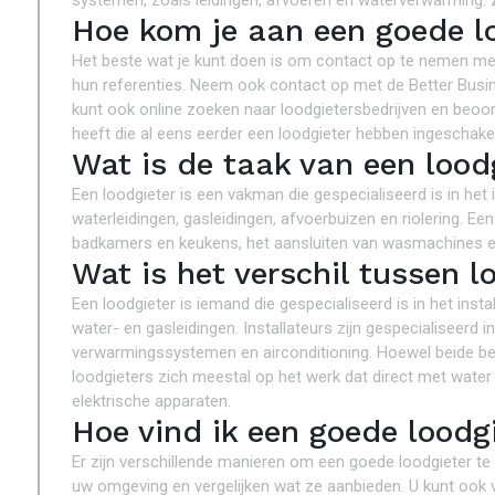
systemen, zoals leidingen, afvoeren en waterverwarming. 
Hoe kom je aan een goede l
Het beste wat je kunt doen is om contact op te nemen met
hun referenties. Neem ook contact op met de Better Busine
kunt ook online zoeken naar loodgietersbedrijven en beoord
heeft die al eens eerder een loodgieter hebben ingeschake
Wat is de taak van een lood
Een loodgieter is een vakman die gespecialiseerd is in het
waterleidingen, gasleidingen, afvoerbuizen en riolering. Een
badkamers en keukens, het aansluiten van wasmachines e
Wat is het verschil tussen l
Een loodgieter is iemand die gespecialiseerd is in het inst
water- en gasleidingen. Installateurs zijn gespecialiseerd i
verwarmingssystemen en airconditioning. Hoewel beide be
loodgieters zich meestal op het werk dat direct met water o
elektrische apparaten.
Hoe vind ik een goede loodg
Er zijn verschillende manieren om een goede loodgieter te 
uw omgeving en vergelijken wat ze aanbieden. U kunt ook v