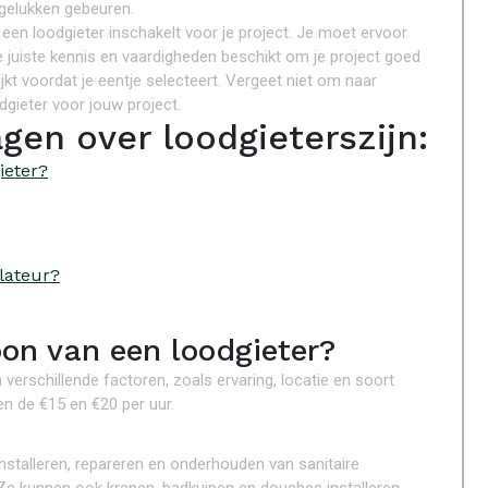
gelukken gebeuren.
een loodgieter inschakelt voor je project. Je moet ervoor
de juiste kennis en vaardigheden beschikt om je project goed
ijkt voordat je eentje selecteert. Vergeet niet om naar
odgieter voor jouw project.
gen over loodgieterszijn:
ieter?
llateur?
on van een loodgieter?
 verschillende factoren, zoals ervaring, locatie en soort
en de €15 en €20 per uur.
installeren, repareren en onderhouden van sanitaire