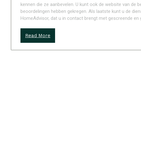
kennen die ze aanbevelen. U kunt ook de website van de b
beoordelingen hebben gekregen. Als laatste kunt u de dien
HomeAdvisor, dat u in contact brengt met gescreende en g
Read More