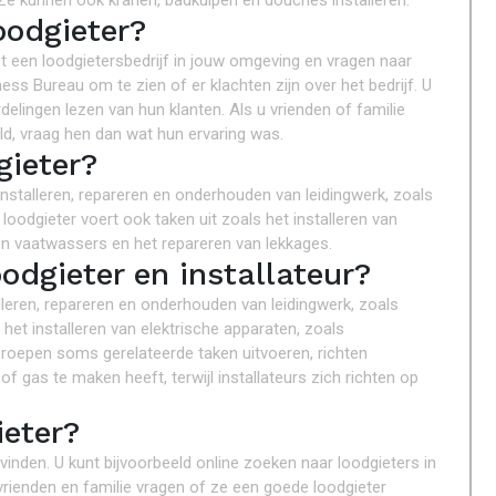
Ze kunnen ook kranen, badkuipen en douches installeren.
oodgieter?
 een loodgietersbedrijf in jouw omgeving en vragen naar
ss Bureau om te zien of er klachten zijn over het bedrijf. U
elingen lezen van hun klanten. Als u vrienden of familie
ld, vraag hen dan wat hun ervaring was.
gieter?
 installeren, repareren en onderhouden van leidingwerk, zoals
 loodgieter voert ook taken uit zoals het installeren van
n vaatwassers en het repareren van lekkages.
oodgieter en installateur?
alleren, repareren en onderhouden van leidingwerk, zoals
n het installeren van elektrische apparaten, zoals
roepen soms gerelateerde taken uitvoeren, richten
f gas te maken heeft, terwijl installateurs zich richten op
ieter?
vinden. U kunt bijvoorbeeld online zoeken naar loodgieters in
rienden en familie vragen of ze een goede loodgieter