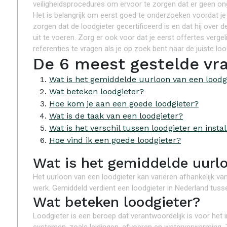
veiligheidsprocedures om ervoor te zorgen dat er geen on
Het is belangrijk om eerst goed te onderzoeken voordat je 
zorgen dat de loodgieter gecertificeerd is en dat hij over 
uit te voeren. Zorg er ook voor dat je eerst offertes vergel
referenties te vragen als je op zoek bent naar de juiste lo
De 6 meest gestelde vra
Wat is het gemiddelde uurloon van een loodg
Wat beteken loodgieter?
Hoe kom je aan een goede loodgieter?
Wat is de taak van een loodgieter?
Wat is het verschil tussen loodgieter en insta
Hoe vind ik een goede loodgieter?
Wat is het gemiddelde uurlo
Het uurloon van een loodgieter kan variëren afhankelijk van
werk. Gemiddeld verdient een loodgieter in Nederland tuss
Wat beteken loodgieter?
Loodgieter is een beroep dat verantwoordelijk is voor het 