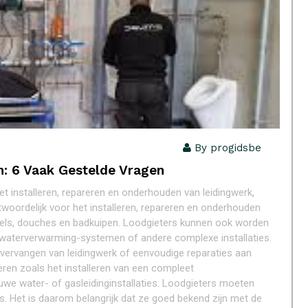
By progidsbe
n: 6 Vaak Gestelde Vragen
het installeren, repareren en onderhouden van leidingwerk,
ntwoordelijk voor het installeren, repareren en onderhouden
tafels, douches en badkuipen. Loodgieters kunnen ook worden
aterverwarming-systemen of andere complexe installaties.
vervangen van leidingwerk of eenvoudige reparaties aan
eren zoals het installeren van een compleet
e water- of gasleidinginstallaties. Loodgieters moeten
s. Het is daarom belangrijk dat ze goed bekend zijn met de