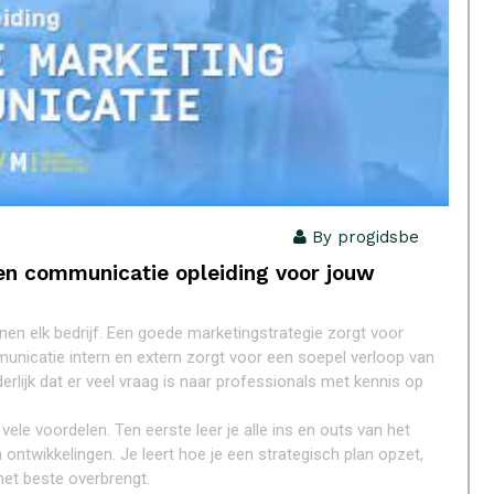
By progidsbe
en communicatie opleiding voor jouw
nnen elk bedrijf. Een goede marketingstrategie zorgt voor
unicatie intern en extern zorgt voor een soepel verloop van
rlijk dat er veel vraag is naar professionals met kennis op
ele voordelen. Ten eerste leer je alle ins en outs van het
 ontwikkelingen. Je leert hoe je een strategisch plan opzet,
et beste overbrengt.