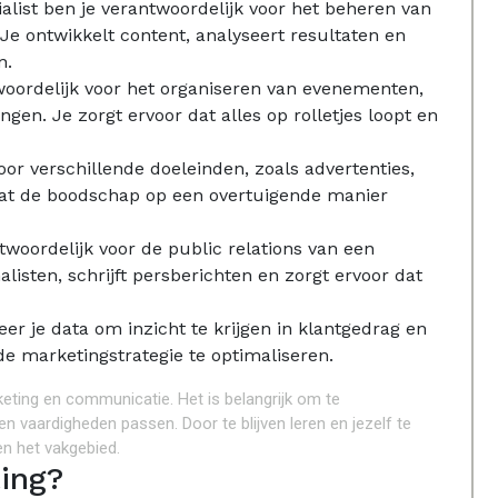
ialist ben je verantwoordelijk voor het beheren van
Je ontwikkelt content, analyseert resultaten en
n.
woordelijk voor het organiseren van evenementen,
en. Je zorgt ervoor dat alles op rolletjes loopt en
voor verschillende doeleinden, zoals advertenties,
dat de boodschap op een overtuigende manier
woordelijk voor de public relations van een
listen, schrijft persberichten en zorgt ervoor dat
eer je data om inzicht te krijgen in klantgedrag en
e marketingstrategie te optimaliseren.
keting en communicatie. Het is belangrijk om te
n vaardigheden passen. Door te blijven leren en jezelf te
en het vakgebied.
ting?