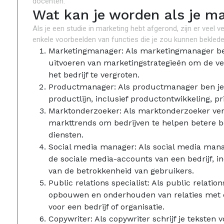
docenten.
Wat kan je worden als je ma
Als je een studie in marketing hebt afgerond, zijn er veel v
enkele voorbeelden van functies die je zou kunnen beklede
Marketingmanager: Als marketingmanager ben
uitvoeren van marketingstrategieën om de v
het bedrijf te vergroten.
Productmanager: Als productmanager ben je 
productlijn, inclusief productontwikkeling, pr
Marktonderzoeker: Als marktonderzoeker ve
markttrends om bedrijven te helpen betere 
diensten.
Social media manager: Als social media mana
de sociale media-accounts van een bedrijf, i
van de betrokkenheid van gebruikers.
Public relations specialist: Als public relatio
opbouwen en onderhouden van relaties met de
voor een bedrijf of organisatie.
Copywriter: Als copywriter schrijf je teksten