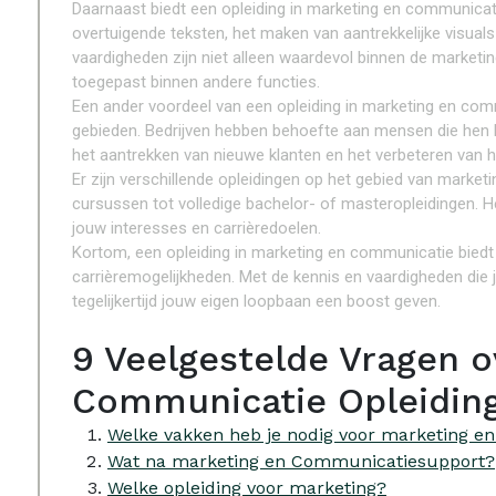
Daarnaast biedt een opleiding in marketing en communicat
overtuigende teksten, het maken van aantrekkelijke visual
vaardigheden zijn niet alleen waardevol binnen de marke
toegepast binnen andere functies.
Een ander voordeel van een opleiding in marketing en comm
gebieden. Bedrijven hebben behoefte aan mensen die hen 
het aantrekken van nieuwe klanten en het verbeteren van 
Er zijn verschillende opleidingen op het gebied van marke
cursussen tot volledige bachelor- of masteropleidingen. Het
jouw interesses en carrièredoelen.
Kortom, een opleiding in marketing en communicatie biedt 
carrièremogelijkheden. Met de kennis en vaardigheden die j
tegelijkertijd jouw eigen loopbaan een boost geven.
9 Veelgestelde Vragen o
Communicatie Opleidin
Welke vakken heb je nodig voor marketing e
Wat na marketing en Communicatiesupport?
Welke opleiding voor marketing?