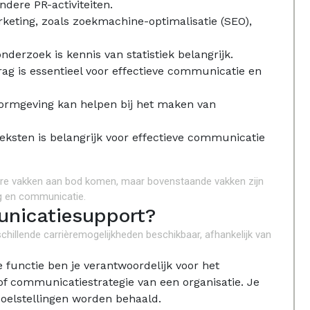
dere PR-activiteiten.
arketing, zoals zoekmachine-optimalisatie (SEO),
nderzoek is kennis van statistiek belangrijk.
rag is essentieel voor effectieve communicatie en
vormgeving kan helpen bij het maken van
teksten is belangrijk voor effectieve communicatie
dere vakken aan bod komen, maar bovenstaande vakken zijn
ng en communicatie.
nicatiesupport?
chillende carrièremogelijkheden beschikbaar, afhankelijk van
functie ben je verantwoordelijk voor het
of communicatiestrategie van een organisatie. Je
doelstellingen worden behaald.