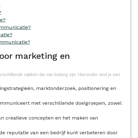
?
?
ie?
ommunicatie?
atie?
ommunicatie?
voor marketing en
rschillende vakken die van belang zijn. Hieronder vind je een
etingstrategieën, marktonderzoek, positionering en
 communiceert met verschillende doelgroepen, zowel
van creatieve concepten en het maken van
je de reputatie van een bedrijf kunt verbeteren door