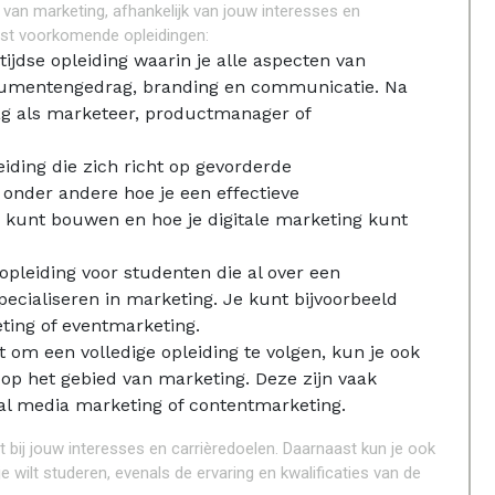
d van marketing, afhankelijk van jouw interesses en
eest voorkomende opleidingen:
ltijdse opleiding waarin je alle aspecten van
nsumentengedrag, branding en communicatie. Na
ag als marketeer, productmanager of
eiding die zich richt op gevorderde
onder andere hoe je een effectieve
n kunt bouwen en hoe je digitale marketing kunt
 opleiding voor studenten die al over een
ecialiseren in marketing. Je kunt bijvoorbeeld
eting of eventmarketing.
 om een volledige opleiding te volgen, kun je ook
op het gebied van marketing. Deze zijn vaak
ial media marketing of contentmarketing.
st bij jouw interesses en carrièredoelen. Daarnaast kun je ook
je wilt studeren, evenals de ervaring en kwalificaties van de