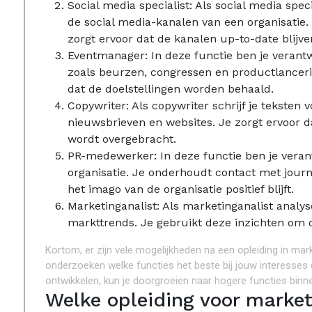
Social media specialist: Als social media spec
de social media-kanalen van een organisatie. 
zorgt ervoor dat de kanalen up-to-date blijve
Eventmanager: In deze functie ben je verant
zoals beurzen, congressen en productlancering
dat de doelstellingen worden behaald.
Copywriter: Als copywriter schrijf je teksten 
nieuwsbrieven en websites. Je zorgt ervoor 
wordt overgebracht.
PR-medewerker: In deze functie ben je verant
organisatie. Je onderhoudt contact met journa
het imago van de organisatie positief blijft.
Marketinganalist: Als marketinganalist analys
markttrends. Je gebruikt deze inzichten om d
Kortom, er zijn vele mogelijkheden na een opleiding in mar
onderzoeken welke functies het beste bij jouw interesses e
ontwikkelen, kun je doorgroeien naar hogere functies binn
Welke opleiding voor marke