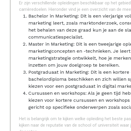
Er zijn verschillende opleidingen beschikbaar op het gebie
carrièredoelen. Hieronder vind je een overzicht van de m
Bachelor in Marketing: Dit is een vierjarige vo
marketing leert, zoals marktonderzoek, co
het behalen van deze graad kun je aan de sl
communicatiespecialist.
Master in Marketing: Dit is een tweejarige opl
marketingconcepten en -technieken. Je leert 
marketingstrategie ontwikkelt, hoe je merke
inzetten om jouw doelgroep te bereiken.
Postgraduaat in Marketing: Dit is een kortere
bachelordiploma beschikken en zich willen sp
kiezen voor een postgraduaat in digital mark
Cursussen en workshops: Als je geen tijd hebt
kiezen voor kortere cursussen en workshops 
gericht op specifieke onderwerpen zoals soc
Het is belangrijk om te kijken welke opleiding het beste pa
kijken naar de reputatie van de school of universiteit waar 