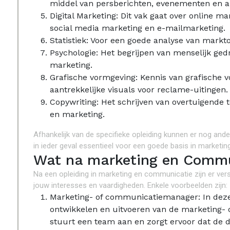
middel van persberichten, evenementen en an
Digital Marketing: Dit vak gaat over online m
social media marketing en e-mailmarketing.
Statistiek: Voor een goede analyse van markto
Psychologie: Het begrijpen van menselijk ged
marketing.
Grafische vormgeving: Kennis van grafische 
aantrekkelijke visuals voor reclame-uitingen.
Copywriting: Het schrijven van overtuigende 
en marketing.
Afhankelijk van de specifieke opleiding kunnen er nog an
in ieder geval essentieel voor een goede basis in marketi
Wat na marketing en Commu
Na een opleiding in marketing en communicatie zijn er vers
jouw interesses en vaardigheden. Enkele voorbeelden zijn:
Marketing- of communicatiemanager: In deze 
ontwikkelen en uitvoeren van de marketing- 
stuurt een team aan en zorgt ervoor dat de 