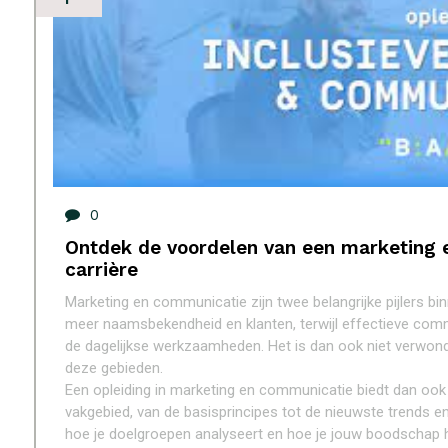
0
Ontdek de voordelen van een marketing 
carrière
Marketing en communicatie zijn twee belangrijke pijlers bi
meer naamsbekendheid en klanten, terwijl effectieve comm
de dagelijkse werkzaamheden. Het is dan ook niet verwonde
deze gebieden.
Een opleiding in marketing en communicatie biedt dan ook v
vakgebied, van de basisprincipes tot de nieuwste trends en
hoe je doelgroepen analyseert en hoe je jouw boodschap h