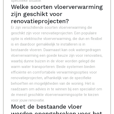
specifieke situatie.
Welke soorten vloerverwarming
zijn geschikt voor
renovatieprojecten?
Er zijn verschillende soorten vloerverwarming die
geschikt zijn voor renovatieprojecten. Een populaire
optie is elektrische vloerverwarming, die dun en flexibel
is en daardoor gemakkelijk te installeren is in
bestaande vloeren. Daarnaast kan ook watergedragen
vloerverwarming een goede keuze zijn voor renovaties,
waarbij dunne buizen in de vloer worden gelegd die
warm water transporteren. Beide systemen bieden
efficiënte en comfortabele verwarmingsopties voor
renovatieprojecten, afhankelijk van de specifieke
behoeften en mogelijkheden van de woning. Het is
raadzaam om advies in te winnen bij een specialist om
de meest geschikte vloerverwarmingsoptie te kiezen
voor jouw renovatie.
Moet de bestaande vloer
worden opengebroken voor het