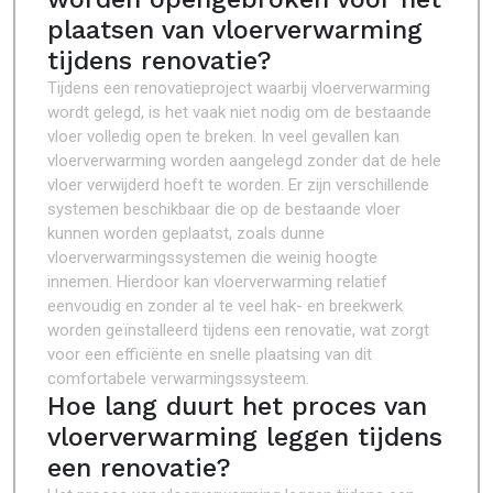
plaatsen van vloerverwarming
tijdens renovatie?
Tijdens een renovatieproject waarbij vloerverwarming
wordt gelegd, is het vaak niet nodig om de bestaande
vloer volledig open te breken. In veel gevallen kan
vloerverwarming worden aangelegd zonder dat de hele
vloer verwijderd hoeft te worden. Er zijn verschillende
systemen beschikbaar die op de bestaande vloer
kunnen worden geplaatst, zoals dunne
vloerverwarmingssystemen die weinig hoogte
innemen. Hierdoor kan vloerverwarming relatief
eenvoudig en zonder al te veel hak- en breekwerk
worden geïnstalleerd tijdens een renovatie, wat zorgt
voor een efficiënte en snelle plaatsing van dit
comfortabele verwarmingssysteem.
Hoe lang duurt het proces van
vloerverwarming leggen tijdens
een renovatie?