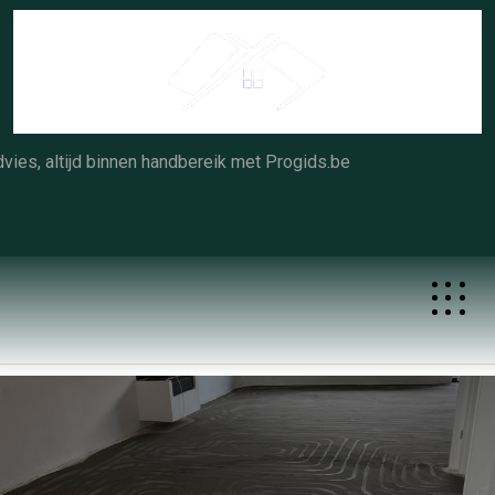
Skip
to
content
vies, altijd binnen handbereik met Progids.be