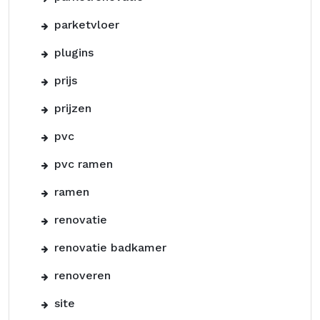
parketvloer
plugins
prijs
prijzen
pvc
pvc ramen
ramen
renovatie
renovatie badkamer
renoveren
site