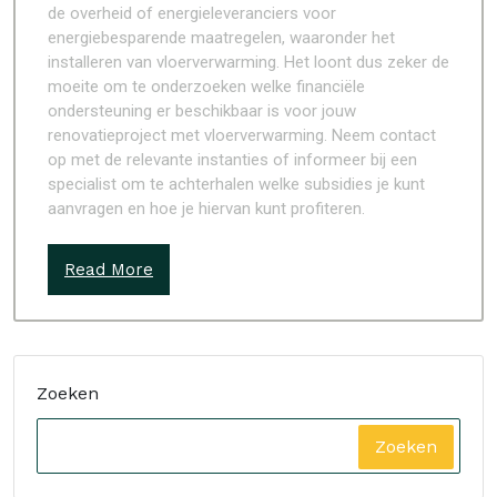
de overheid of energieleveranciers voor
energiebesparende maatregelen, waaronder het
installeren van vloerverwarming. Het loont dus zeker de
moeite om te onderzoeken welke financiële
ondersteuning er beschikbaar is voor jouw
renovatieproject met vloerverwarming. Neem contact
op met de relevante instanties of informeer bij een
specialist om te achterhalen welke subsidies je kunt
aanvragen en hoe je hiervan kunt profiteren.
Read More
Zoeken
Zoeken