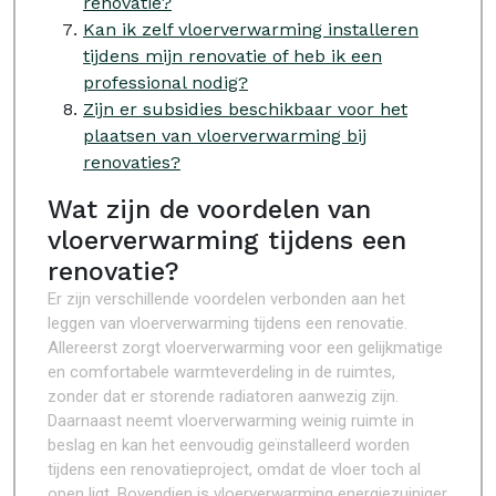
renovatie?
Kan ik zelf vloerverwarming installeren
tijdens mijn renovatie of heb ik een
professional nodig?
Zijn er subsidies beschikbaar voor het
plaatsen van vloerverwarming bij
renovaties?
Wat zijn de voordelen van
vloerverwarming tijdens een
renovatie?
Er zijn verschillende voordelen verbonden aan het
leggen van vloerverwarming tijdens een renovatie.
Allereerst zorgt vloerverwarming voor een gelijkmatige
en comfortabele warmteverdeling in de ruimtes,
zonder dat er storende radiatoren aanwezig zijn.
Daarnaast neemt vloerverwarming weinig ruimte in
beslag en kan het eenvoudig geïnstalleerd worden
tijdens een renovatieproject, omdat de vloer toch al
open ligt. Bovendien is vloerverwarming energiezuiniger