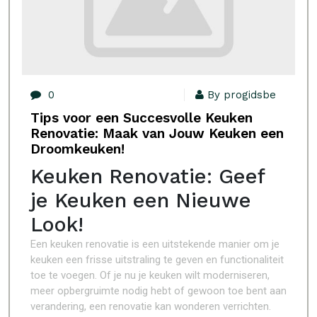
0
By progidsbe
Tips voor een Succesvolle Keuken
Renovatie: Maak van Jouw Keuken een
Droomkeuken!
Keuken Renovatie: Geef
je Keuken een Nieuwe
Look!
Een keuken renovatie is een uitstekende manier om je
keuken een frisse uitstraling te geven en functionaliteit
toe te voegen. Of je nu je keuken wilt moderniseren,
meer opbergruimte nodig hebt of gewoon toe bent aan
verandering, een renovatie kan wonderen verrichten.