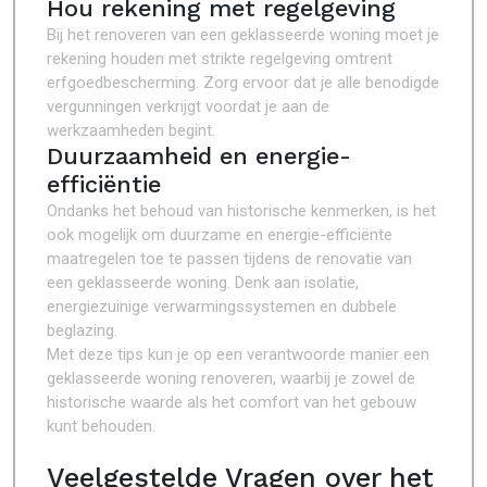
Hou rekening met regelgeving
Bij het renoveren van een geklasseerde woning moet je
rekening houden met strikte regelgeving omtrent
erfgoedbescherming. Zorg ervoor dat je alle benodigde
vergunningen verkrijgt voordat je aan de
werkzaamheden begint.
Duurzaamheid en energie-
efficiëntie
Ondanks het behoud van historische kenmerken, is het
ook mogelijk om duurzame en energie-efficiënte
maatregelen toe te passen tijdens de renovatie van
een geklasseerde woning. Denk aan isolatie,
energiezuinige verwarmingssystemen en dubbele
beglazing.
Met deze tips kun je op een verantwoorde manier een
geklasseerde woning renoveren, waarbij je zowel de
historische waarde als het comfort van het gebouw
kunt behouden.
Veelgestelde Vragen over het