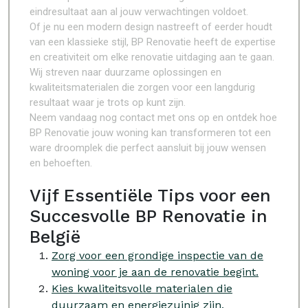
eindresultaat aan al jouw verwachtingen voldoet.
Of je nu een modern design nastreeft of eerder houdt
van een klassieke stijl, BP Renovatie heeft de expertise
en creativiteit om elke renovatie uitdaging aan te gaan.
Wij streven naar duurzame oplossingen en
kwaliteitsmaterialen die zorgen voor een langdurig
resultaat waar je trots op kunt zijn.
Neem vandaag nog contact met ons op en ontdek hoe
BP Renovatie jouw woning kan transformeren tot een
ware droomplek die perfect aansluit bij jouw wensen
en behoeften.
Vijf Essentiële Tips voor een
Succesvolle BP Renovatie in
België
Zorg voor een grondige inspectie van de
woning voor je aan de renovatie begint.
Kies kwaliteitsvolle materialen die
duurzaam en energiezuinig zijn.