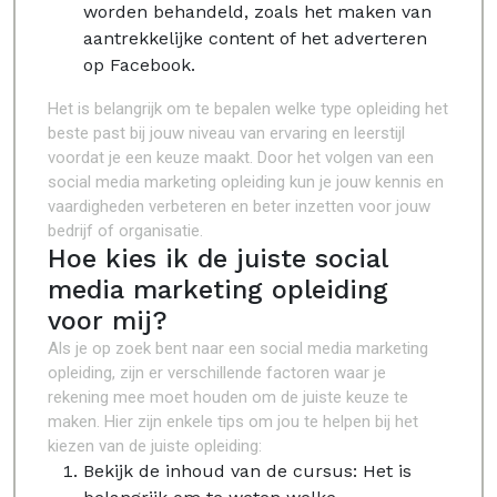
worden behandeld, zoals het maken van
aantrekkelijke content of het adverteren
op Facebook.
Het is belangrijk om te bepalen welke type opleiding het
beste past bij jouw niveau van ervaring en leerstijl
voordat je een keuze maakt. Door het volgen van een
social media marketing opleiding kun je jouw kennis en
vaardigheden verbeteren en beter inzetten voor jouw
bedrijf of organisatie.
Hoe kies ik de juiste social
media marketing opleiding
voor mij?
Als je op zoek bent naar een social media marketing
opleiding, zijn er verschillende factoren waar je
rekening mee moet houden om de juiste keuze te
maken. Hier zijn enkele tips om jou te helpen bij het
kiezen van de juiste opleiding:
Bekijk de inhoud van de cursus: Het is