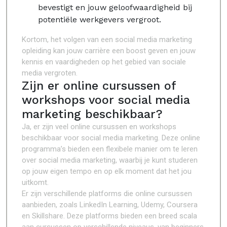
bevestigt en jouw geloofwaardigheid bij
potentiële werkgevers vergroot.
Kortom, het volgen van een social media marketing
opleiding kan jouw carrière een boost geven en jouw
kennis en vaardigheden op het gebied van sociale
media vergroten.
Zijn er online cursussen of
workshops voor social media
marketing beschikbaar?
Ja, er zijn veel online cursussen en workshops
beschikbaar voor social media marketing. Deze online
programma’s bieden een flexibele manier om te leren
over social media marketing, waarbij je kunt studeren
op jouw eigen tempo en op elk moment dat het jou
uitkomt.
Er zijn verschillende platforms die online cursussen
aanbieden, zoals LinkedIn Learning, Udemy, Coursera
en Skillshare. Deze platforms bieden een breed scala