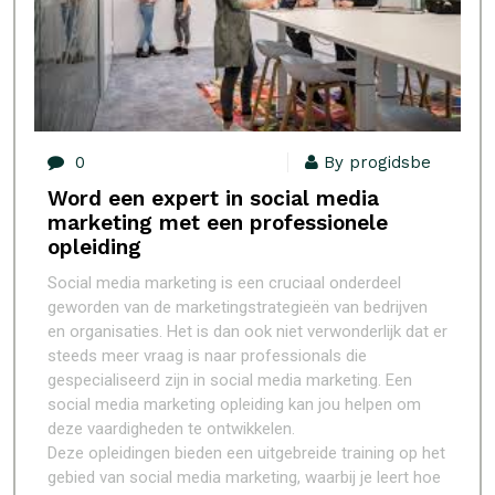
0
By progidsbe
Word een expert in social media
marketing met een professionele
opleiding
Social media marketing is een cruciaal onderdeel
geworden van de marketingstrategieën van bedrijven
en organisaties. Het is dan ook niet verwonderlijk dat er
steeds meer vraag is naar professionals die
gespecialiseerd zijn in social media marketing. Een
social media marketing opleiding kan jou helpen om
deze vaardigheden te ontwikkelen.
Deze opleidingen bieden een uitgebreide training op het
gebied van social media marketing, waarbij je leert hoe