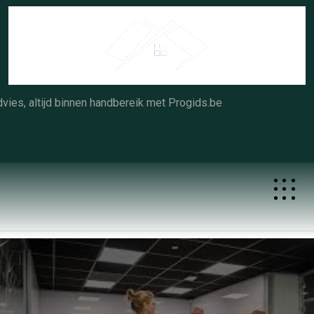
Skip
to
content
vies, altijd binnen handbereik met Progids.be