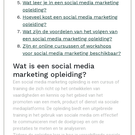
Wat leer je in een social media marketing
opleiding?
Hoeveel kost een social media marketing
opleiding?
Wat zijn de voordelen van het volgen van
een social media marketing opleiding?
Zijn er online cursussen of workshops
voor social media marketing beschikbaar?
Wat is een social media
marketing opleiding?
Een social media marketing opleiding is een cursus of
training die zich richt op het ontwikkelen van
vaardigheden en kennis op het gebied van het
promoten van een merk, product of dienst via sociale
mediaplatforms. De opleiding biedt een uitgebreide
training in het gebruik van sociale media om effectief
te communiceren met de doelgroep en om de
prestaties te meten en te analyseren.