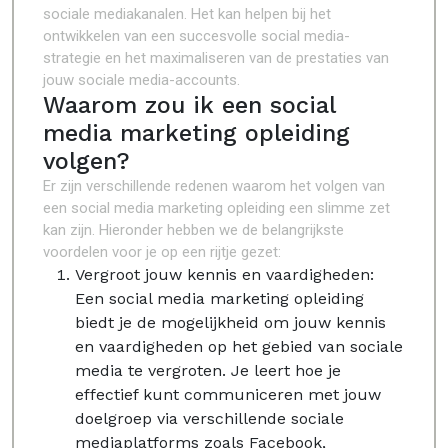
sociale mediakanalen. Het kan helpen bij het
ontwikkelen van een succesvolle social media-
strategie en het maximaliseren van de prestaties van
jouw sociale media-accounts.
Waarom zou ik een social
media marketing opleiding
volgen?
Er zijn verschillende redenen waarom het volgen van
een social media marketing opleiding een slimme zet
kan zijn. Hieronder hebben we de belangrijkste
voordelen voor je op een rijtje gezet:
Vergroot jouw kennis en vaardigheden:
Een social media marketing opleiding
biedt je de mogelijkheid om jouw kennis
en vaardigheden op het gebied van sociale
media te vergroten. Je leert hoe je
effectief kunt communiceren met jouw
doelgroep via verschillende sociale
mediaplatforms zoals Facebook,