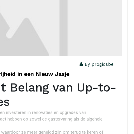
By progidsbe
ijheid in een Nieuw Jasje
et Belang van Up-to-
es
jven investeren in renovaties en upgrades van
act hebben op zowel de gastervaring als de algehele
n, waardoor ze meer geneigd zijn om terug te keren of