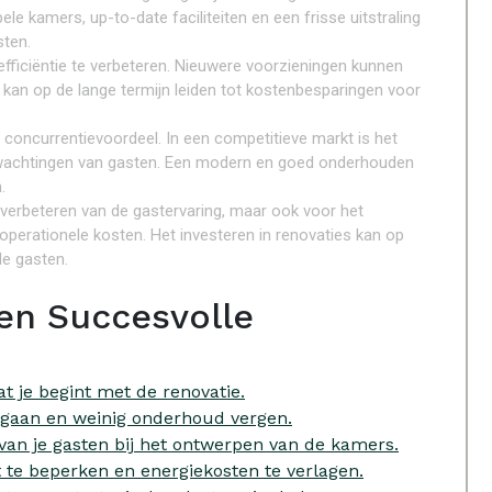
e kamers, up-to-date faciliteiten en een frisse uitstraling
sten.
fficiëntie te verbeteren. Nieuwere voorzieningen kunnen
 kan op de lange termijn leiden tot kostenbesparingen voor
concurrentievoordeel. In een competitieve markt is het
verwachtingen van gasten. Een modern en goed onderhouden
.
t verbeteren van de gastervaring, maar ook voor het
operationele kosten. Het investeren in renovaties kan op
de gasten.
een Succesvolle
t je begint met de renovatie.
gaan en weinig onderhoud vergen.
an je gasten bij het ontwerpen van de kamers.
t te beperken en energiekosten te verlagen.