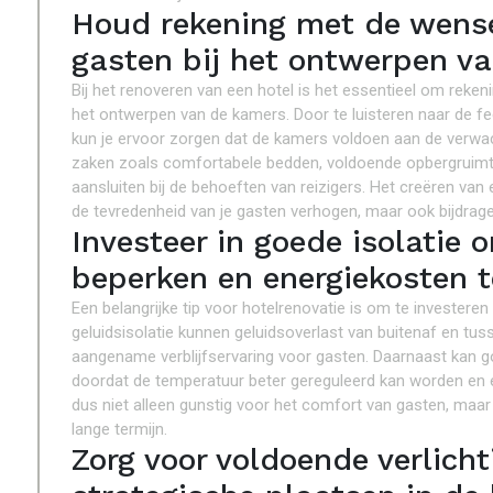
Houd rekening met de wense
gasten bij het ontwerpen v
Bij het renoveren van een hotel is het essentieel om reke
het ontwerpen van de kamers. Door te luisteren naar de fe
kun je ervoor zorgen dat de kamers voldoen aan de verwac
zaken zoals comfortabele bedden, voldoende opbergruimte
aansluiten bij de behoeften van reizigers. Het creëren van 
de tevredenheid van je gasten verhogen, maar ook bijdrage
Investeer in goede isolatie 
beperken en energiekosten t
Een belangrijke tip voor hotelrenovatie is om te investere
geluidsisolatie kunnen geluidsoverlast van buitenaf en tu
aangename verblijfservaring voor gasten. Daarnaast kan g
doordat de temperatuur beter gereguleerd kan worden en er
dus niet alleen gunstig voor het comfort van gasten, maar
lange termijn.
Zorg voor voldoende verlich