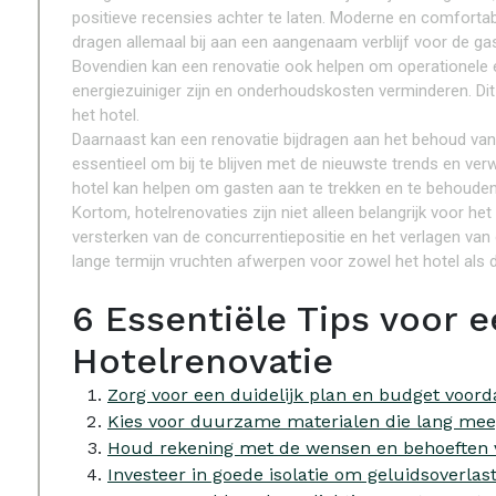
positieve recensies achter te laten. Moderne en comfortabel
dragen allemaal bij aan een aangenaam verblijf voor de ga
Bovendien kan een renovatie ook helpen om operationele e
energiezuiniger zijn en onderhoudskosten verminderen. Dit
het hotel.
Daarnaast kan een renovatie bijdragen aan het behoud van 
essentieel om bij te blijven met de nieuwste trends en 
hotel kan helpen om gasten aan te trekken en te behouden
Kortom, hotelrenovaties zijn niet alleen belangrijk voor he
versterken van de concurrentiepositie en het verlagen van 
lange termijn vruchten afwerpen voor zowel het hotel als 
6 Essentiële Tips voor 
Hotelrenovatie
Zorg voor een duidelijk plan en budget voorda
Kies voor duurzame materialen die lang mee
Houd rekening met de wensen en behoeften v
Investeer in goede isolatie om geluidsoverlas