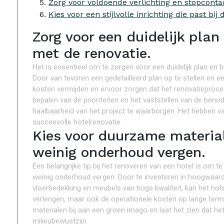
Zorg voor voldoende verlichting en stopconta
Kies voor een stijlvolle inrichting die past bij 
Zorg voor een duidelijk plan
met de renovatie.
Het is essentieel om te zorgen voor een duidelijk plan en 
Door van tevoren een gedetailleerd plan op te stellen en ee
kosten vermijden en ervoor zorgen dat het renovatieproces
bepalen van de prioriteiten en het vaststellen van de benod
haalbaarheid van het project te waarborgen. Het hebben va
succesvolle hotelrenovatie.
Kies voor duurzame materia
weinig onderhoud vergen.
Een belangrijke tip bij het renoveren van een hotel is om
weinig onderhoud vergen. Door te investeren in hoogwaardi
vloerbedekking en meubels van hoge kwaliteit, kan het ho
verlengen, maar ook de operationele kosten op lange term
materialen bij aan een groen imago en laat het zien dat h
milieubewustzijn.