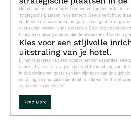
strategische plaatsen in de
Het is essentieel om bij het renoveren van een hotel te z
strategische plaatsen in de kamers. Goede verlichting draag
voldoende stopcontacten het gemak van gasten vergroten 
gebruik van verschillende toestellen. Door deze aspecten
handige omgeving creëren die de tevredenheid van hun ga
Kies voor een stijlvolle inric
uitstraling van je hotel.
Bij het renoveren van een hotel is het van essentieel belang
aansluit bij de uitstraling van je hotel. De inrichting van 
in de beleving van gasten en kan bijdragen aan de algehele 
inrichting die past bij de identiteit en stijl van het hotel
zich direct thuis voelen.
Read More