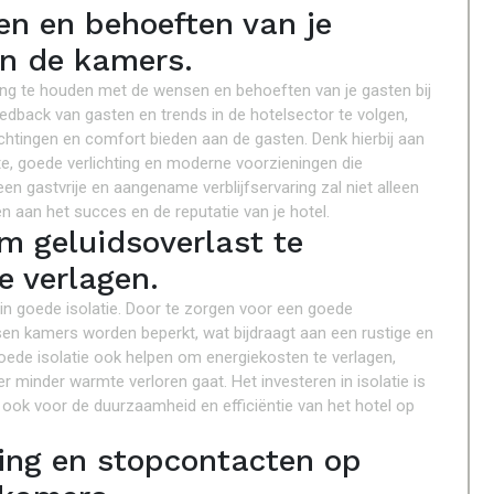
n en behoeften van je
an de kamers.
ning te houden met de wensen en behoeften van je gasten bij
edback van gasten en trends in de hotelsector te volgen,
htingen en comfort bieden aan de gasten. Denk hierbij aan
, goede verlichting en moderne voorzieningen die
een gastvrije en aangename verblijfservaring zal niet alleen
n aan het succes en de reputatie van je hotel.
om geluidsoverlast te
e verlagen.
n in goede isolatie. Door te zorgen voor een goede
ssen kamers worden beperkt, wat bijdraagt aan een rustige en
oede isolatie ook helpen om energiekosten te verlagen,
 minder warmte verloren gaat. Het investeren in isolatie is
 ook voor de duurzaamheid en efficiëntie van het hotel op
ting en stopcontacten op