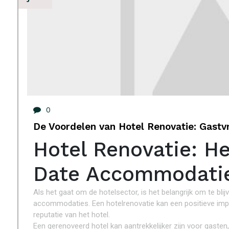
0
De Voordelen van Hotel Renovatie: Gastvr
Hotel Renovatie: H
Date Accommodati
Als het gaat om de hotelsector, is het belangrijk om te bli
accommodaties. Een hotelrenovatie kan een positieve imp
reputatie van het hotel.
Een gerenoveerd hotel kan aantrekkelijker zijn voor gaste