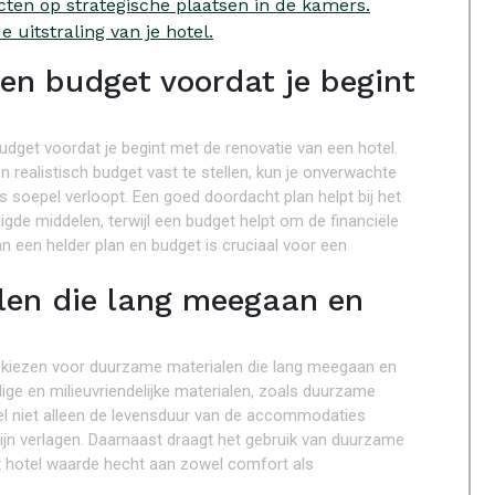
cten op strategische plaatsen in de kamers.
de uitstraling van je hotel.
 en budget voordat je begint
budget voordat je begint met de renovatie van een hotel.
n realistisch budget vast te stellen, kun je onverwachte
 soepel verloopt. Een goed doordacht plan helpt bij het
igde middelen, terwijl een budget helpt om de financiële
n een helder plan en budget is cruciaal voor een
len die lang meegaan en
 te kiezen voor duurzame materialen die lang meegaan en
ge en milieuvriendelijke materialen, zoals duurzame
tel niet alleen de levensduur van de accommodaties
ijn verlagen. Daarnaast draagt het gebruik van duurzame
et hotel waarde hecht aan zowel comfort als