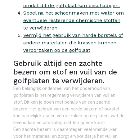
omdat dit de golfplaat kan beschadigen.
Spoel na het schoonmaken met water om
eventuele resterende chemische stoffen
te verwijderen.
Vermijd het gebruik van harde borstels of
andere materialen die krassen kunnen
veroorzaken op de golfplaat
Gebruik altijd een zachte
bezem om stof en vuil van de
golfplaten te verwijderen.
Een belangrijk onderdeel van het onderhoud van
golfplaten is het regelmatig verwijderen van vuil en
stof. Dit kan je doen met behulp van een zachte
bezem. Het gebruik van een harde bezem of borstel
kan namelijk krassen veroorzaken op de platen, wat de
levensduur en uitstraling niet ten goede komt.
Een zachte bezem is daarentegen veel vriendelijker
voor het materiaal en zorgt ervoor dat je het vuil en