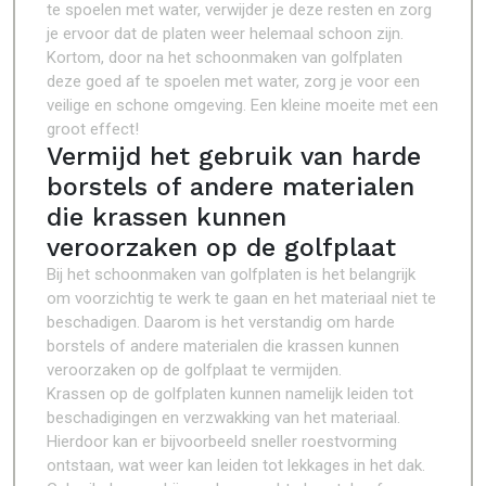
te spoelen met water, verwijder je deze resten en zorg
je ervoor dat de platen weer helemaal schoon zijn.
Kortom, door na het schoonmaken van golfplaten
deze goed af te spoelen met water, zorg je voor een
veilige en schone omgeving. Een kleine moeite met een
groot effect!
Vermijd het gebruik van harde
borstels of andere materialen
die krassen kunnen
veroorzaken op de golfplaat
Bij het schoonmaken van golfplaten is het belangrijk
om voorzichtig te werk te gaan en het materiaal niet te
beschadigen. Daarom is het verstandig om harde
borstels of andere materialen die krassen kunnen
veroorzaken op de golfplaat te vermijden.
Krassen op de golfplaten kunnen namelijk leiden tot
beschadigingen en verzwakking van het materiaal.
Hierdoor kan er bijvoorbeeld sneller roestvorming
ontstaan, wat weer kan leiden tot lekkages in het dak.