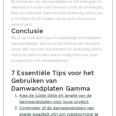
Bij het kiezen van damwandplaten is het belangrijk om
rekening te houden met factoren zoals de afmetingen,
kleur en materiaal. Gamma biedt deskundig advies om
je te helpen bij het maken van de juiste keuze voor
jouw project.
Conclusie
Als je op zoek bent naar hoogwaardige en betaalbare
damwandplaten, dan ben je bij Gamma aan het juiste
adres. Met een ruim assortiment en deskundig advies
vind je bij Gamma alles wat je nodig hebt voor jouw
bouwproject met damwandplaten.
7 Essentiële Tips voor het
Gebruiken van
Damwandplaten Gamma
Kies de juiste dikte en lengte van de
damwandplaten voor jouw project.
Controleer of de damwandplaten van
goede kwaliteit zijn om roestvorming te