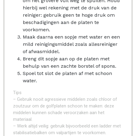
om het grovere vuil weg te spuiten. Houd
hierbij wel rekening met de druk van de
reiniger: gebruik geen te hoge druk om
beschadigingen aan de platen te
voorkomen.
Maak daarna een sopje met water en een
mild reinigingsmiddel zoals allesreiniger
of afwasmiddel.
Breng dit sopje aan op de platen met
behulp van een zachte borstel of spons.
Spoel tot slot de platen af met schoon
water.
Tips
– Gebruik nooit agressieve middelen zoals chloor of
zoutzuur om de golfplaten schoon te maken: deze
middelen kunnen schade veroorzaken aan het
materiaal.
– Werk altijd veilig: gebruik bijvoorbeeld een ladder met
stabilisatiebalken om valpartijen te voorkomen.