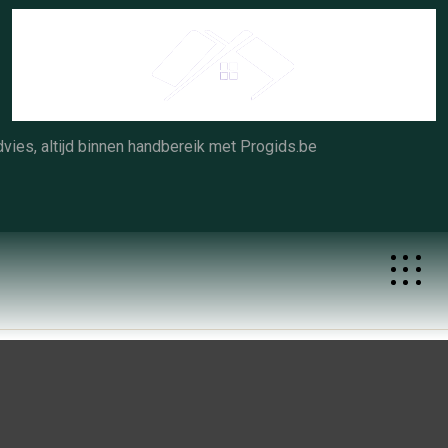
Skip
to
content
vies, altijd binnen handbereik met Progids.be