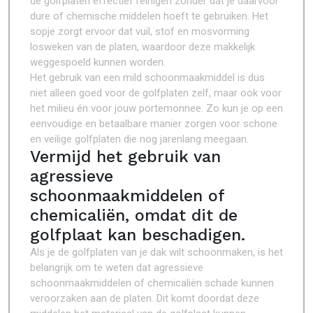
de golfplaten effectief reinigen zonder dat je daarvoor
dure of chemische middelen hoeft te gebruiken. Het
sopje zorgt ervoor dat vuil, stof en mosvorming
losweken van de platen, waardoor deze makkelijk
weggespoeld kunnen worden.
Het gebruik van een mild schoonmaakmiddel is dus
niet alleen goed voor de golfplaten zelf, maar ook voor
het milieu én voor jouw portemonnee. Zo kun je op een
eenvoudige en betaalbare manier zorgen voor schone
en veilige golfplaten die nog jarenlang meegaan.
Vermijd het gebruik van
agressieve
schoonmaakmiddelen of
chemicaliën, omdat dit de
golfplaat kan beschadigen.
Als je de golfplaten van je dak wilt schoonmaken, is het
belangrijk om te weten dat agressieve
schoonmaakmiddelen of chemicaliën schade kunnen
veroorzaken aan de platen. Dit komt doordat deze