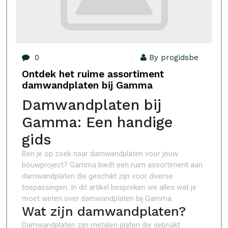
0
By progidsbe
Ontdek het ruime assortiment
damwandplaten bij Gamma
Damwandplaten bij
Gamma: Een handige
gids
Ben je op zoek naar damwandplaten voor jouw
bouwproject? Gamma biedt een ruim assortiment aan
damwandplaten die geschikt zijn voor diverse
toepassingen. In dit artikel bespreken we alles wat je
moet weten over damwandplaten bij Gamma.
Wat zijn damwandplaten?
Damwandplaten zijn metalen platen die gebruikt