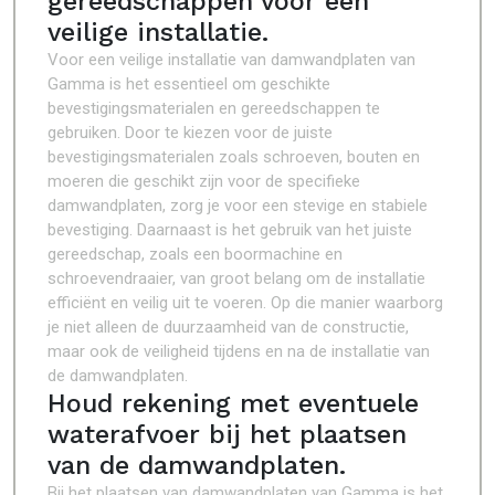
gereedschappen voor een
veilige installatie.
Voor een veilige installatie van damwandplaten van
Gamma is het essentieel om geschikte
bevestigingsmaterialen en gereedschappen te
gebruiken. Door te kiezen voor de juiste
bevestigingsmaterialen zoals schroeven, bouten en
moeren die geschikt zijn voor de specifieke
damwandplaten, zorg je voor een stevige en stabiele
bevestiging. Daarnaast is het gebruik van het juiste
gereedschap, zoals een boormachine en
schroevendraaier, van groot belang om de installatie
efficiënt en veilig uit te voeren. Op die manier waarborg
je niet alleen de duurzaamheid van de constructie,
maar ook de veiligheid tijdens en na de installatie van
de damwandplaten.
Houd rekening met eventuele
waterafvoer bij het plaatsen
van de damwandplaten.
Bij het plaatsen van damwandplaten van Gamma is het