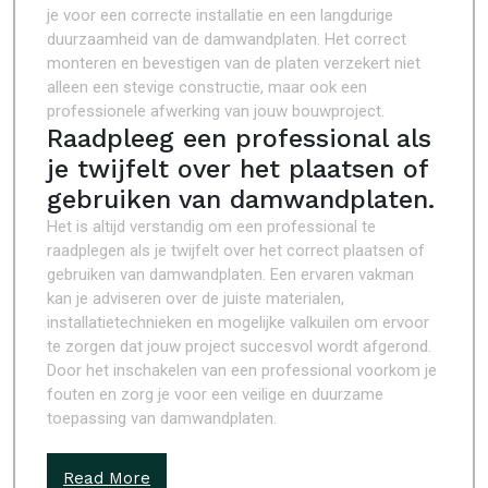
je voor een correcte installatie en een langdurige
duurzaamheid van de damwandplaten. Het correct
monteren en bevestigen van de platen verzekert niet
alleen een stevige constructie, maar ook een
professionele afwerking van jouw bouwproject.
Raadpleeg een professional als
je twijfelt over het plaatsen of
gebruiken van damwandplaten.
Het is altijd verstandig om een professional te
raadplegen als je twijfelt over het correct plaatsen of
gebruiken van damwandplaten. Een ervaren vakman
kan je adviseren over de juiste materialen,
installatietechnieken en mogelijke valkuilen om ervoor
te zorgen dat jouw project succesvol wordt afgerond.
Door het inschakelen van een professional voorkom je
fouten en zorg je voor een veilige en duurzame
toepassing van damwandplaten.
Read More