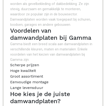
worden als gevelbekleding of dakbedekking. Ze zijn
stevig, duurzaam en gemakkelijk te monteren,
waardoor ze populair zijn in de bouwsector.
Damwandplaten worden vaak toegepast bij schuren,
loodsen, garages en andere gebouwen.
Voordelen van
damwandplaten bij Gamma
Gamma biedt een breed scala aan damwandplaten in
verschillende kleuren, maten en materialen. Enkele
voordelen van het kiezen van damwandplaten bij
Gamma zijn:
Scherpe prijzen
Hoge kwaliteit
Groot assortiment
Eenvoudige montage
Lange levensduur
Hoe kies je de juiste
damwandplaten?