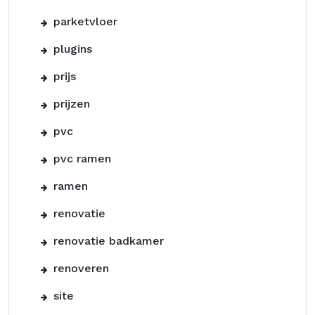
parketvloer
plugins
prijs
prijzen
pvc
pvc ramen
ramen
renovatie
renovatie badkamer
renoveren
site