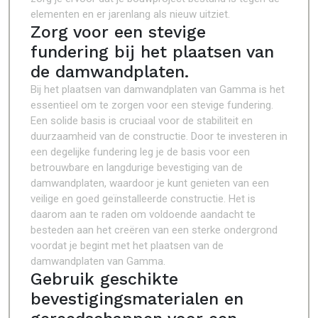
elementen en er jarenlang als nieuw uitziet.
Zorg voor een stevige
fundering bij het plaatsen van
de damwandplaten.
Bij het plaatsen van damwandplaten van Gamma is het
essentieel om te zorgen voor een stevige fundering.
Een solide basis is cruciaal voor de stabiliteit en
duurzaamheid van de constructie. Door te investeren in
een degelijke fundering leg je de basis voor een
betrouwbare en langdurige bevestiging van de
damwandplaten, waardoor je kunt genieten van een
veilige en goed geïnstalleerde constructie. Het is
daarom aan te raden om voldoende aandacht te
besteden aan het creëren van een sterke ondergrond
voordat je begint met het plaatsen van de
damwandplaten van Gamma.
Gebruik geschikte
bevestigingsmaterialen en