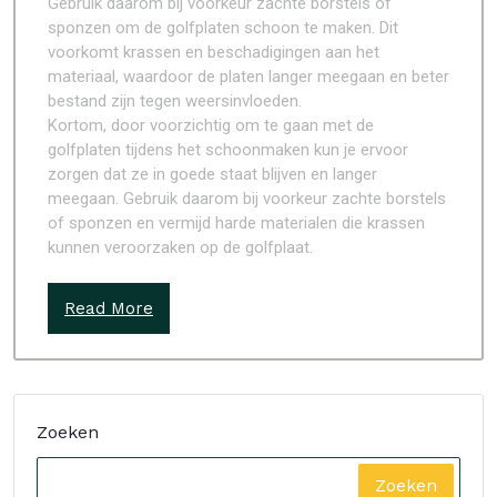
Gebruik daarom bij voorkeur zachte borstels of
sponzen om de golfplaten schoon te maken. Dit
voorkomt krassen en beschadigingen aan het
materiaal, waardoor de platen langer meegaan en beter
bestand zijn tegen weersinvloeden.
Kortom, door voorzichtig om te gaan met de
golfplaten tijdens het schoonmaken kun je ervoor
zorgen dat ze in goede staat blijven en langer
meegaan. Gebruik daarom bij voorkeur zachte borstels
of sponzen en vermijd harde materialen die krassen
kunnen veroorzaken op de golfplaat.
Read More
Zoeken
Zoeken