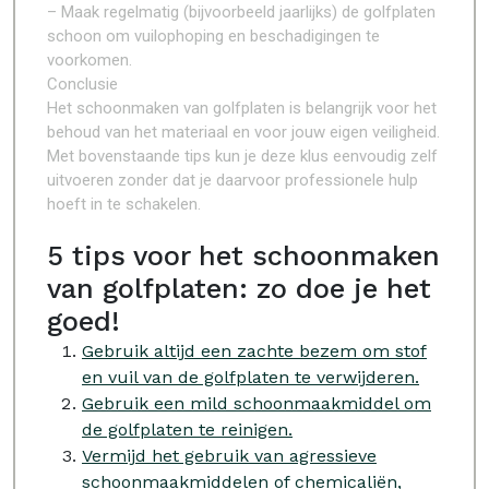
– Maak regelmatig (bijvoorbeeld jaarlijks) de golfplaten
schoon om vuilophoping en beschadigingen te
voorkomen.
Conclusie
Het schoonmaken van golfplaten is belangrijk voor het
behoud van het materiaal en voor jouw eigen veiligheid.
Met bovenstaande tips kun je deze klus eenvoudig zelf
uitvoeren zonder dat je daarvoor professionele hulp
hoeft in te schakelen.
5 tips voor het schoonmaken
van golfplaten: zo doe je het
goed!
Gebruik altijd een zachte bezem om stof
en vuil van de golfplaten te verwijderen.
Gebruik een mild schoonmaakmiddel om
de golfplaten te reinigen.
Vermijd het gebruik van agressieve
schoonmaakmiddelen of chemicaliën,