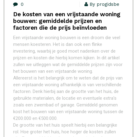
0
By progidsbe
De kosten van een vrijstaande woning
bouwen: gemiddelde prijzen en
factoren die de prijs beïnvloeden
Een vrijstaande woning bouwen is een droom die veel
mensen koesteren. Het is dan ook een flinke
investering, waarbij je goed moet nadenken over de
prijzen en kosten die hierbij komen kijken. In dit artikel
zullen we uitleggen wat de gemiddelde prijzen zijn voor
het bouwen van een vrijstaande woning.
Allereerst is het belangrijk om te weten dat de prijs van
een vrijstaande woning afhankelijk is van verschillende
factoren. Denk hierbij aan de grootte van het huis, de
gebruikte materialen, de locatie en eventuele extra’s
zoals een zwembad of garage. Gemiddeld genomen
kost het bouwen van een vrijstaande woning tussen de
€200.000 en €500.000.
De grootte van het huis speelt hierbij een belangrijke
rol. Hoe groter het huis, hoe hoger de kosten zullen