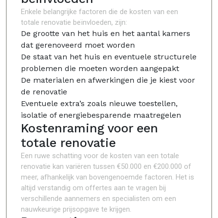
Enkele belangrijke factoren die de kosten van een
totale renovatie beïnvloeden, zijn:
De grootte van het huis en het aantal kamers
dat gerenoveerd moet worden
De staat van het huis en eventuele structurele
problemen die moeten worden aangepakt
De materialen en afwerkingen die je kiest voor
de renovatie
Eventuele extra’s zoals nieuwe toestellen,
isolatie of energiebesparende maatregelen
Kostenraming voor een
totale renovatie
Een ruwe schatting voor de kosten van een totale
renovatie kan variëren tussen €50.000 en €200.000 of
meer, afhankelijk van bovengenoemde factoren. Het is
altijd verstandig om offertes aan te vragen bij
verschillende aannemers en specialisten om een
nauwkeurige prijsopgave te krijgen.