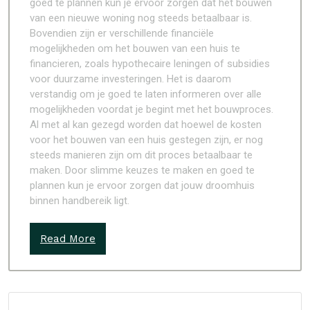
goed te plannen kun je ervoor zorgen dat het bouwen
van een nieuwe woning nog steeds betaalbaar is.
Bovendien zijn er verschillende financiële
mogelijkheden om het bouwen van een huis te
financieren, zoals hypothecaire leningen of subsidies
voor duurzame investeringen. Het is daarom
verstandig om je goed te laten informeren over alle
mogelijkheden voordat je begint met het bouwproces.
Al met al kan gezegd worden dat hoewel de kosten
voor het bouwen van een huis gestegen zijn, er nog
steeds manieren zijn om dit proces betaalbaar te
maken. Door slimme keuzes te maken en goed te
plannen kun je ervoor zorgen dat jouw droomhuis
binnen handbereik ligt.
Read More