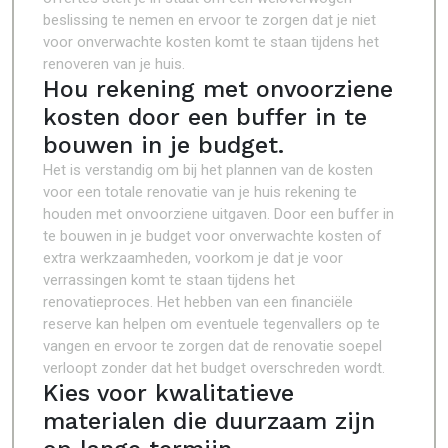
beslissing te nemen en ervoor te zorgen dat je niet
voor onverwachte kosten komt te staan tijdens het
renoveren van je huis.
Hou rekening met onvoorziene
kosten door een buffer in te
bouwen in je budget.
Het is verstandig om bij het plannen van de kosten
voor een totale renovatie van je huis rekening te
houden met onvoorziene uitgaven. Door een buffer in
te bouwen in je budget voor onverwachte kosten of
extra werkzaamheden, voorkom je dat je voor
verrassingen komt te staan tijdens het
renovatieproces. Het hebben van een financiële
reserve kan helpen om eventuele tegenvallers op te
vangen en ervoor te zorgen dat de renovatie soepel
verloopt zonder dat het budget overschreden wordt.
Kies voor kwalitatieve
materialen die duurzaam zijn