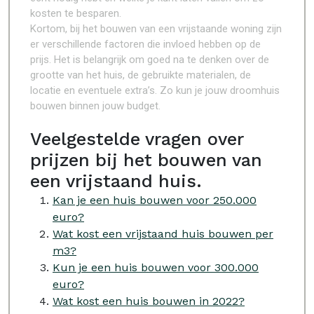
kosten te besparen.
Kortom, bij het bouwen van een vrijstaande woning zijn
er verschillende factoren die invloed hebben op de
prijs. Het is belangrijk om goed na te denken over de
grootte van het huis, de gebruikte materialen, de
locatie en eventuele extra’s. Zo kun je jouw droomhuis
bouwen binnen jouw budget.
Veelgestelde vragen over
prijzen bij het bouwen van
een vrijstaand huis.
Kan je een huis bouwen voor 250.000
euro?
Wat kost een vrijstaand huis bouwen per
m3?
Kun je een huis bouwen voor 300.000
euro?
Wat kost een huis bouwen in 2022?