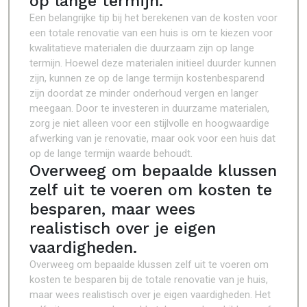
op lange termijn.
Een belangrijke tip bij het berekenen van de kosten voor
een totale renovatie van een huis is om te kiezen voor
kwalitatieve materialen die duurzaam zijn op lange
termijn. Hoewel deze materialen initieel duurder kunnen
zijn, kunnen ze op de lange termijn kostenbesparend
zijn doordat ze minder onderhoud vergen en langer
meegaan. Door te investeren in duurzame materialen,
zorg je niet alleen voor een stijlvolle en hoogwaardige
afwerking van je renovatie, maar ook voor een huis dat
op de lange termijn waarde behoudt.
Overweeg om bepaalde klussen
zelf uit te voeren om kosten te
besparen, maar wees
realistisch over je eigen
vaardigheden.
Overweeg om bepaalde klussen zelf uit te voeren om
kosten te besparen bij de totale renovatie van je huis,
maar wees realistisch over je eigen vaardigheden. Het