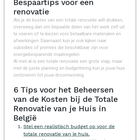
Bespaartips voor een
renovatie
Als je de kosten van een totale renovatie wilt drukken,
overweeg dan om bepaalde delen van het werk zelf uit
te voeren of te kiezen voor betaalbare materialen en
afwerkingen. Daarnaast kun je ook kijken naar
subsidies of premies die beschikbaar zijn voor
energiebesparende maatregelen.
Al met al is een totale renovatie een grote stap, maar
met de juiste planning en budgettering kun je jouw huis
omtoveren tot jouw droomwoning.
6 Tips voor het Beheersen
van de Kosten bij de Totale
Renovatie van je Huis in
België
Stel een realistisch budget op voor de
totale renovatie van je huis.