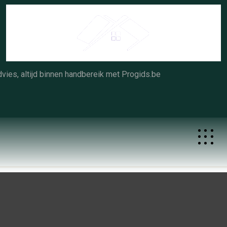
Skip
to
content
vies, altijd binnen handbereik met Progids.be