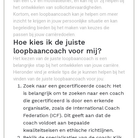
van een CV en motivatiebrief, en kan hij of zij helpen bij
het ontwikkelen van sollicitatievaardigheden.
Kortom, een loopbaancoach kan je helpen om meer
inzicht te krijgen in jouw persoonlijke situatie en kan
begeleiding bieden bij het maken van keuzes die
passen bij jouw carrièredoelen.
Hoe kies ik de juiste
loopbaancoach voor mij?
Het kiezen van de juiste loopbaancoach is een
belangrijke stap bij het ontwikkelen van jouw carrière.
Hieronder vind je enkele tips die je kunnen helpen bij het
vinden van de juiste loopbaancoach voor jou:
Zoek naar een gecertificeerde coach: Het
is belangrijk om te zoeken naar een coach
die gecertificeerd is door een erkende
organisatie, zoals de International Coach
Federation (ICF). Dit geeft aan dat de
coach voldoet aan bepaalde
kwaliteitseisen en ethische richtlijnen.
Bekijk de specialisaties van de coach: Kijk