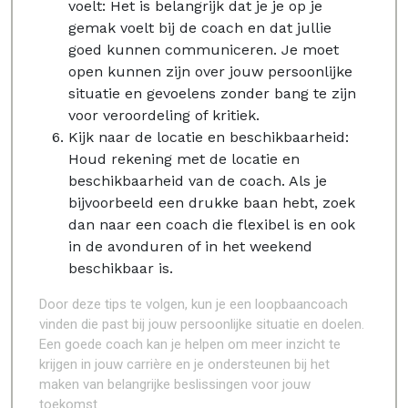
voelt: Het is belangrijk dat je je op je
gemak voelt bij de coach en dat jullie
goed kunnen communiceren. Je moet
open kunnen zijn over jouw persoonlijke
situatie en gevoelens zonder bang te zijn
voor veroordeling of kritiek.
Kijk naar de locatie en beschikbaarheid:
Houd rekening met de locatie en
beschikbaarheid van de coach. Als je
bijvoorbeeld een drukke baan hebt, zoek
dan naar een coach die flexibel is en ook
in de avonduren of in het weekend
beschikbaar is.
Door deze tips te volgen, kun je een loopbaancoach
vinden die past bij jouw persoonlijke situatie en doelen.
Een goede coach kan je helpen om meer inzicht te
krijgen in jouw carrière en je ondersteunen bij het
maken van belangrijke beslissingen voor jouw
toekomst.