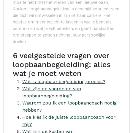
moeite hebt met het vinden van een nieuwe baan.
Kortom, loopbaanbegeleiding is geschikt voor iedereen
die zich wil ontwikkelen in zijn of haar carrière. Het
helpt je om meer inzicht te krijgen in wie je bent als
persoon en wat je wilt bereiken, en geeft handvatten
om stappen te zetten richting jouw persoonlijke
doelen.
6 veelgestelde vragen over
loopbaanbegeleiding: alles
wat je moet weten
Wat is loopbaanbegeleiding precies?
Wat zijn de voordelen van
loopbaanbegeleiding?
Waarom zou ik een loopbaancoach nodig
hebben?
Hoe kies ik de juiste loopbaancoach voor
mij?
Wat zijn de kosten van