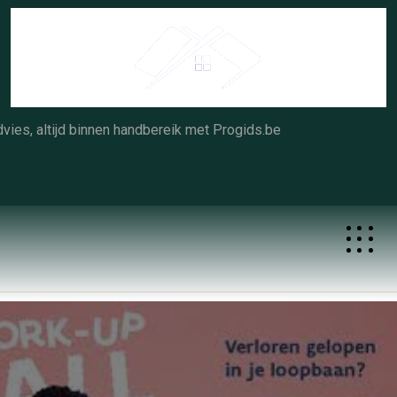
Skip
to
content
vies, altijd binnen handbereik met Progids.be