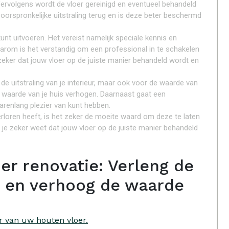
ervolgens wordt de vloer gereinigd en eventueel behandeld
n oorspronkelijke uitstraling terug en is deze beter beschermd
kunt uitvoeren. Het vereist namelijk speciale kennis en
aarom is het verstandig om een professional in te schakelen
 zeker dat jouw vloer op de juiste manier behandeld wordt en
de uitstraling van je interieur, maar ook voor de waarde van
e waarde van je huis verhogen. Daarnaast gaat een
arenlang plezier van kunt hebben.
erloren heeft, is het zeker de moeite waard om deze te laten
 je zeker weet dat jouw vloer op de juiste manier behandeld
er renovatie: Verleng de
r en verhoog de waarde
r van uw houten vloer.