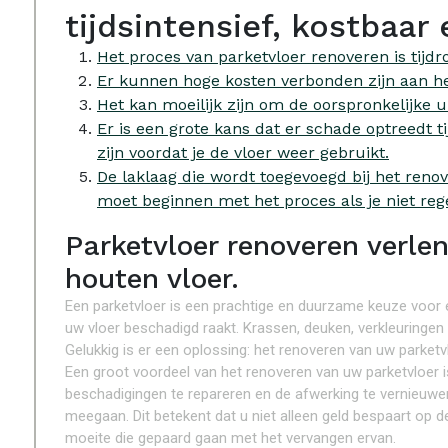
tijdsintensief, kostbaar 
Het proces van parketvloer renoveren is tijdr
Er kunnen hoge kosten verbonden zijn aan he
Het kan moeilijk zijn om de oorspronkelijke ui
Er is een grote kans dat er schade optreedt t
zijn voordat je de vloer weer gebruikt.
De laklaag die wordt toegevoegd bij het reno
moet beginnen met het proces als je niet reg
Parketvloer renoveren verle
houten vloer.
Een parketvloer is een prachtige en duurzame keuze voor elk
uw vloer beschadigd raakt. Krassen, deuken, verkleuringen 
Gelukkig is er een oplossing: het renoveren van uw parketv
Een groot voordeel van het renoveren van uw parketvloer i
beschadigingen te repareren en de afwerking te vernieuwen
meegaan. Dit betekent dat u niet alleen geld bespaart op d
moeite die gepaard gaan met het vervangen ervan.