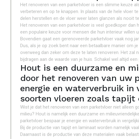
Het renoveren van een parketvloer is een slimme keuze al
verbeteren en op te knappen. In plaats van de hele vloer t
delen herstellen en de vloer weer laten glanzen als nooit t
Het renoveren van een parketvloer is veel goedkoper dan 
een populaire keuze voor mensen die hun interieur willen 
Bovendien gaat een gerenoveerde parketvloer vaak nog jar
Dus, als je op zoek bent naar een betaalbare manier om je 
overweeg dan zeker om deze te laten renoveren. Het zal niet
bijdragen aan de waarde van je huis. Schakel wel altijd een
Hout is een duurzame en mil
door het renoveren van uw p
energie en waterverbruik in 
soorten vloeren zoals tapijt
Wist je dat het renoveren van een parketvloer niet alleen go
milieu? Hout is namelijk een duurzame en milieuvriendelijk
parketvloer bespaar je energie en waterverbruik in vergelij
Bij de productie van tapijt en laminaat worden namelijk vaa
Daarnaast is de productie van deze materialen vaak belaste