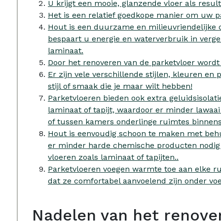
U krijgt een mooie, glanzende vloer als result
Het is een relatief goedkope manier om uw p
Hout is een duurzame en milieuvriendelijke 
bespaart u energie en waterverbruik in vergel
laminaat.
Door het renoveren van de parketvloer word
Er zijn vele verschillende stijlen, kleuren e
stijl of smaak die je maar wilt hebben!
Parketvloeren bieden ook extra geluidsisolat
laminaat of tapijt, waardoor er minder lawaa
of tussen kamers onderlinge ruimtes binnens
Hout is eenvoudig schoon te maken met behu
er minder harde chemische producten nodig 
vloeren zoals laminaat of tapijten..
Parketvloeren voegen warmte toe aan elke ru
dat ze comfortabel aanvoelend zijn onder voe
Nadelen van het renover