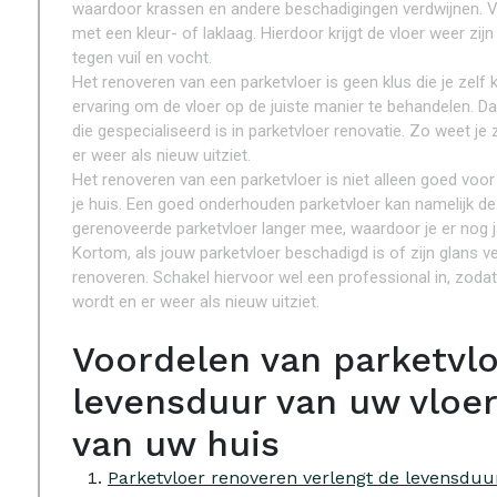
waardoor krassen en andere beschadigingen verdwijnen. V
met een kleur- of laklaag. Hierdoor krijgt de vloer weer zij
tegen vuil en vocht.
Het renoveren van een parketvloer is geen klus die je zelf 
ervaring om de vloer op de juiste manier te behandelen. D
die gespecialiseerd is in parketvloer renovatie. Zo weet je
er weer als nieuw uitziet.
Het renoveren van een parketvloer is niet alleen goed voor 
je huis. Een goed onderhouden parketvloer kan namelijk d
gerenoveerde parketvloer langer mee, waardoor je er nog j
Kortom, als jouw parketvloer beschadigd is of zijn glans v
renoveren. Schakel hiervoor wel een professional in, zodat
wordt en er weer als nieuw uitziet.
Voordelen van parketvlo
levensduur van uw vloe
van uw huis
Parketvloer renoveren verlengt de levensduu