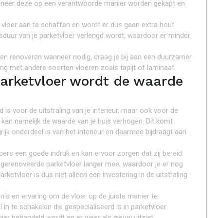
nneer deze op een verantwoorde manier worden gekapt en
 vloer aan te schaffen en wordt er dus geen extra hout
nsduur van je parketvloer verlengd wordt, waardoor er minder
ten renoveren wanneer nodig, draag je bij aan een duurzamer
king met andere soorten vloeren zoals tapijt of laminaat.
parketvloer wordt de waarde
d is voor de uitstraling van je interieur, maar ook voor de
an namelijk de waarde van je huis verhogen. Dit komt
k onderdeel is van het interieur en daarmee bijdraagt aan
kopers een goede indruk en kan ervoor zorgen dat zij bereid
 gerenoveerde parketvloer langer mee, waardoor je er nog
ketvloer is dus niet alleen een investering in de uitstraling
nis en ervaring om de vloer op de juiste manier te
n te schakelen die gespecialiseerd is in parketvloer
ier behandeld wordt en er weer als nieuw uitziet.