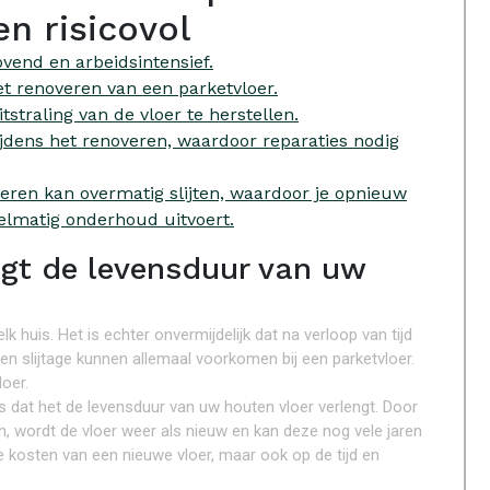
en risicovol
ovend en arbeidsintensief.
t renoveren van een parketvloer.
tstraling van de vloer te herstellen.
ijdens het renoveren, waardoor reparaties nodig
veren kan overmatig slijten, waardoor je opnieuw
elmatig onderhoud uitvoert.
ngt de levensduur van uw
 huis. Het is echter onvermijdelijk dat na verloop van tijd
en slijtage kunnen allemaal voorkomen bij een parketvloer.
loer.
s dat het de levensduur van uw houten vloer verlengt. Door
, wordt de vloer weer als nieuw en kan deze nog vele jaren
e kosten van een nieuwe vloer, maar ook op de tijd en