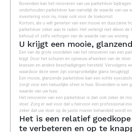
Bovendien kan het renoveren van uw parketvloer bijdrage
onderhouden parketvloer kan namelijk de waarde van uw wo
investering voor nu, maar ook voor de toekomst.
Kortom, als u wilt genieten van een mooie en duurzame hou
parketvloer zeker aan te raden. Het verlengt niet alleen d
behoud of zelfs verhogen van de waarde van uw woning.
U krijgt een mooie, glanzend
Een van de grote voordelen van het renoveren van een parke
krijgt. Door het schuren en opnieuw afwerken van de vloer
krassen en andere beschadigingen hersteld. Vervolgens wo
waardoor deze weer zijn oorspronkelijke glans terugkrijgt.
Een mooie, glanzende parketvloer kan een echte eyecatcher 
zorgt voor een natuurlijke sfeer in huis. Bovendien is e
waarde van uw huis.
Het renoveren van een parketvloer is dan ook zeker de mo
vloer. Zorg er wel voor dat u hiervoor een professional ins
zeker dat uw vloer op de juiste manier behandeld wordt en 
Het is een relatief goedkop
te verbeteren en op te knap