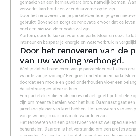
gemaakt van een hernieuwbare bron, namelijk bomen. Wa
verwerkt, kan hout een zeer duurzame optie zijn.
Door het renoveren van je parketvloer hoef je geen nieuwe
gebruikt. Bovendien zorgt de renovatie ervoor dat de leve
snel een nieuwe vloer nodig zal zijn.
Kortom, door te kiezen voor een parketvloer en deze te la
interieur en bespaar je energie en waterverbruik in vergelij
Door het renoveren van de 
van uw woning verhoogd.
Wist je dat het renoveren van je parketvloer niet alleen goe
waarde van je woning? Een goed onderhouden parketvloer k
doordat een mooie en goed onderhouden vloer een belangrij
de uitstraling en sfeer in huis.
Een parketvloer die er als nieuw uitziet, geeft potentiële 
zijn om meer te betalen voor het huis. Daarnaast gaat een
jarenlang plezier van kunt hebben. Het renoveren van een par
van je woning, maar ook in de waarde ervan.
Het renoveren van een parketvloer vereist wel speciale ken
behandelen. Daarom is het verstandig om een professional i
renovatie. Zo weet je zeker dat jouw vloer op de juiste man