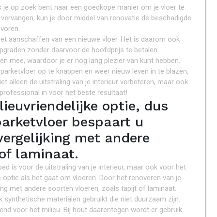
s je op zoek bent naar een goedkope manier om je vloer te
e vervangen, kun je door middel van renovatie de beschadigde
evoren.
het aanschaffen van een nieuwe vloer. Het is daarom ook
upgraden zonder daarvoor de hoofdprijs te betalen.
en mee, waardoor je er nog lang plezier van kunt hebben.
parketvloer op te knappen en weer nieuw leven in te blazen,
 alleen de uitstraling van je interieur verbeteren, maar ook
 professional in voor het beste resultaat!
ieuvriendelijke optie, dus
arketvloer bespaart u
vergelijking met andere
 of laminaat.
ed is voor de uitstraling van je interieur, maar ook voor het
e optie als het gaat om vloeren. Door het renoveren van je
king met andere soorten vloeren, zoals tapijt of laminaat.
k synthetische materialen gebruikt die niet duurzaam zijn.
nd voor het milieu. Bij hout daarentegen wordt er gebruik