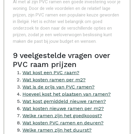
Al met al zijn PVC ramen een goede investering voor je
woning. Door de vele voordelen en de relatief lage
prijzen, zijn PVC ramen een populaire keuze geworden
in België. Het is echter wel belangrijk om goed
onderzoek te doen naar de verschillende opties en
prijzen, zodat je een weloverwogen beslissing kunt
maken die past bij jouw budget en wensen.
9 veelgestelde vragen over
PVC raam prijzen
Wat kost een PVC raam?
Wat kosten ramen per m2?
Wat is de prijs van PVC ramen?
Hoeveel kost het plaatsen van ramen?
Wat kost gemiddeld nieuwe ramen?
Wat kosten nieuwe ramen per m2?
Welke ramen zijn het goedkoopst?
Wat kosten PVC ramen en deuren?
Welke ramen zijn het duurst?