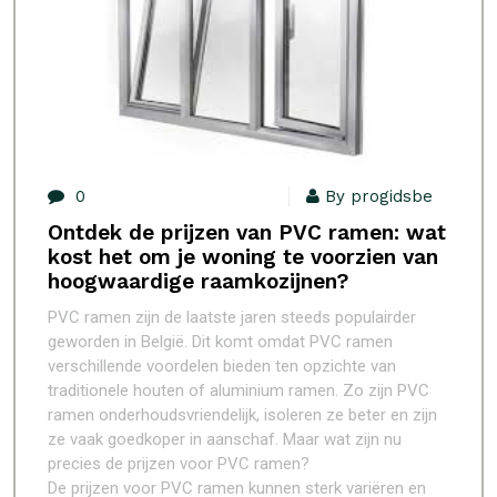
0
By progidsbe
Ontdek de prijzen van PVC ramen: wat
kost het om je woning te voorzien van
hoogwaardige raamkozijnen?
PVC ramen zijn de laatste jaren steeds populairder
geworden in België. Dit komt omdat PVC ramen
verschillende voordelen bieden ten opzichte van
traditionele houten of aluminium ramen. Zo zijn PVC
ramen onderhoudsvriendelijk, isoleren ze beter en zijn
ze vaak goedkoper in aanschaf. Maar wat zijn nu
precies de prijzen voor PVC ramen?
De prijzen voor PVC ramen kunnen sterk variëren en