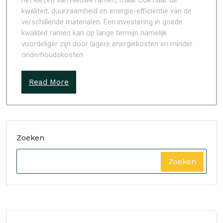
het kiezen van nieuwe ramen, maar ook naar de
kwaliteit, duurzaamheid en energie-efficiëntie van de
verschillende materialen. Een investering in goede
kwaliteit ramen kan op lange termijn namelijk
voordeliger zijn door lagere energiekosten en minder
onderhoudskosten.
Read More
Zoeken
Zoeken