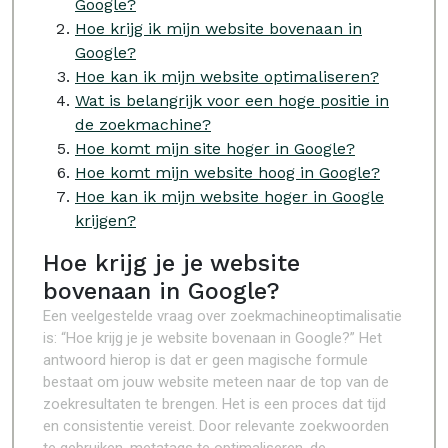
Google?
Hoe krijg ik mijn website bovenaan in
Google?
Hoe kan ik mijn website optimaliseren?
Wat is belangrijk voor een hoge positie in
de zoekmachine?
Hoe komt mijn site hoger in Google?
Hoe komt mijn website hoog in Google?
Hoe kan ik mijn website hoger in Google
krijgen?
Hoe krijg je je website
bovenaan in Google?
Een veelgestelde vraag over zoekmachineoptimalisatie
is: “Hoe krijg je je website bovenaan in Google?” Het
antwoord hierop is dat er geen magische formule
bestaat om jouw website meteen naar de top van de
zoekresultaten te brengen. Het is een proces dat tijd
en consistentie vereist. Door relevante zoekwoorden