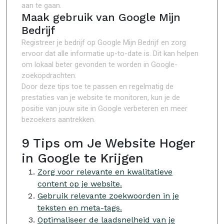
aan te gaan.
Maak gebruik van Google Mijn
Bedrijf
Registreer je bedrijf op Google Mijn Bedrijf en zorg
ervoor dat alle informatie up-to-date is. Dit kan helpen
om lokaal beter gevonden te worden in Google-
zoekopdrachten.
Door deze tips toe te passen en regelmatig de
prestaties van je website te monitoren, kun je de
positie van jouw site in Google verbeteren en meer
bezoekers aantrekken.
9 Tips om Je Website Hoger
in Google te Krijgen
Zorg voor relevante en kwalitatieve
content op je website.
Gebruik relevante zoekwoorden in je
teksten en meta-tags.
Optimaliseer de laadsnelheid van je