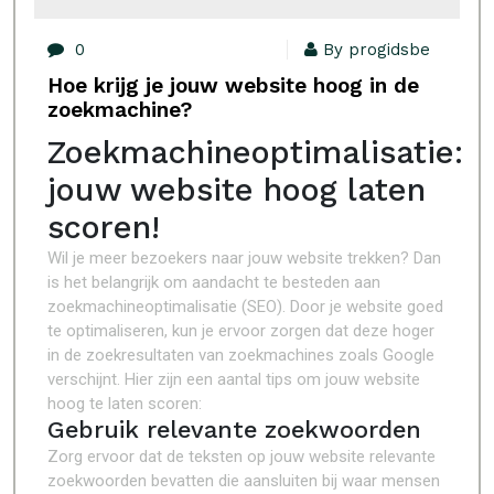
0
By progidsbe
Hoe krijg je jouw website hoog in de
zoekmachine?
Zoekmachineoptimalisatie:
jouw website hoog laten
scoren!
Wil je meer bezoekers naar jouw website trekken? Dan
is het belangrijk om aandacht te besteden aan
zoekmachineoptimalisatie (SEO). Door je website goed
te optimaliseren, kun je ervoor zorgen dat deze hoger
in de zoekresultaten van zoekmachines zoals Google
verschijnt. Hier zijn een aantal tips om jouw website
hoog te laten scoren:
Gebruik relevante zoekwoorden
Zorg ervoor dat de teksten op jouw website relevante
zoekwoorden bevatten die aansluiten bij waar mensen