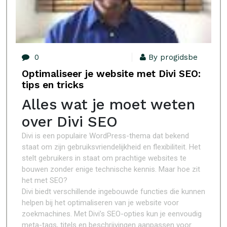
0
By progidsbe
Optimaliseer je website met Divi SEO:
tips en tricks
Alles wat je moet weten
over Divi SEO
Divi is een populaire WordPress-thema dat bekend
staat om zijn gebruiksvriendelijkheid en flexibiliteit. Het
stelt gebruikers in staat om prachtige websites te
bouwen zonder enige technische kennis. Maar hoe zit
het met SEO?
Divi biedt verschillende ingebouwde functies die kunnen
helpen bij het optimaliseren van je website voor
zoekmachines. Met Divi’s SEO-opties kun je eenvoudig
meta-tags, titels en beschrijvingen aanpassen voor