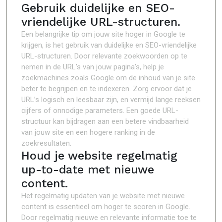
Gebruik duidelijke en SEO-
vriendelijke URL-structuren.
Een belangrijke tip om jouw site hoger in Google te
krijgen, is het gebruik van duidelijke en SEO-vriendelijke
URL-structuren. Door relevante zoekwoorden op te
nemen in de URL’s van jouw pagina’s, help je
zoekmachines zoals Google om de inhoud van je site
beter te begrijpen en te indexeren. Zorg ervoor dat je
URL’s logisch en leesbaar zijn, en vermijd lange reeksen
cijfers of onnodige parameters. Een goede URL-
structuur kan bijdragen aan een betere vindbaarheid
van jouw site en een hogere ranking in de
zoekresultaten.
Houd je website regelmatig
up-to-date met nieuwe
content.
Het regelmatig updaten van je website met nieuwe
content is essentieel om hoger te scoren in Google.
Door regelmatig nieuwe en relevante informatie toe te