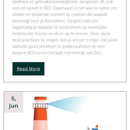
snelheid en gebruiksvriendelijkheid, aangezien dit ook
een rol speelt in SEO. Daarnaast is het aan te raden om
unieke en boeiende content te creëren die waarde
toevoegt voor je bezoekers. Vergeet niet om
regelmatig je website te controleren op eventuele
technische fouten en deze op te lossen. Door deze
best practices te volgen, kun je ervoor zorgen dat jouw
website goed presteert in zoekresultaten en een
hogere SEO-score behaalt met behulp van Divi.
Read More
5,
jun