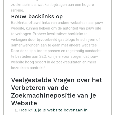
zoekmachines, wat kan bijdragen aan een hogere
ranking.
Bouw backlinks op
Backlinks, oftewel links van andere websites naar jouw
website, kunnen helpen om de autoriteit van jouw site
te verhogen. Probeer kwalitatieve backlinks te
verkrijgen door bijvoorbeeld gastblogs te schrijven of
samenwerkingen aan te gaan met andere websites.
Door deze tips toe te passen en regelmatig aandacht
te besteden aan SEO, kun je ervoor zorgen dat jouw
website hoog scoort in de zoekresultaten en meer
bezoekers aantrekt!
Veelgestelde Vragen over het
Verbeteren van de
Zoekmachinepositie van je
Website
Hoe krijg je je website bovenaan in