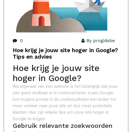
0
By progidsbe
Hoe krijg je jouw site hoger in Google?
Tips en advies
Hoe krijg je jouw site
hoger in Google?
Als eigenaar van een website is het belangrijk dat jouw
site goed vindbaar is in zoekmachines zoals Google.
Een hogere positie in de zoekresultaten kan leiden tot
meer verkeer naar jouw site en dus meer potentiële
klanten. Hier zijn enkele tips om jouw site hoger in
Google te krijgen:
Gebruik relevante zoekwoorden