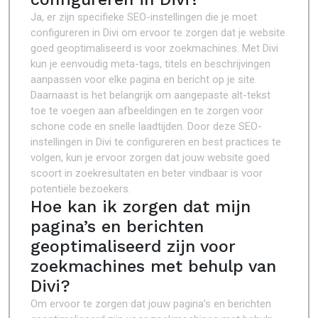
Ja, er zijn specifieke SEO-instellingen die je moet
configureren in Divi om ervoor te zorgen dat je website
goed geoptimaliseerd is voor zoekmachines. Met Divi
kun je eenvoudig meta-tags, titels en beschrijvingen
aanpassen voor elke pagina en bericht op je site.
Daarnaast is het belangrijk om aangepaste alt-tekst
toe te voegen aan afbeeldingen en te zorgen voor
schone code en snelle laadtijden. Door deze SEO-
instellingen in Divi te configureren en best practices te
volgen, kun je ervoor zorgen dat jouw website goed
scoort in zoekresultaten en beter vindbaar is voor
potentiële bezoekers.
Hoe kan ik zorgen dat mijn
pagina’s en berichten
geoptimaliseerd zijn voor
zoekmachines met behulp van
Divi?
Om ervoor te zorgen dat jouw pagina’s en berichten