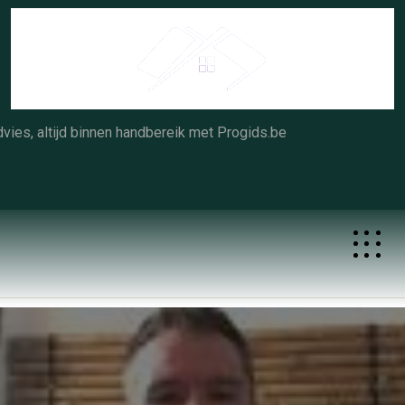
Skip
to
content
vies, altijd binnen handbereik met Progids.be