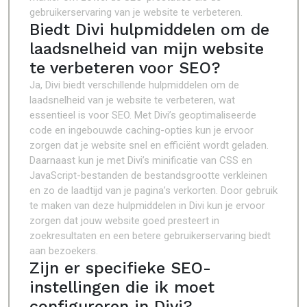
gebruikerservaring van je website te verbeteren.
Biedt Divi hulpmiddelen om de
laadsnelheid van mijn website
te verbeteren voor SEO?
Ja, Divi biedt verschillende hulpmiddelen om de
laadsnelheid van je website te verbeteren, wat
essentieel is voor SEO. Met Divi’s geoptimaliseerde
code en ingebouwde caching-opties kun je ervoor
zorgen dat je website snel en efficiënt wordt geladen.
Daarnaast kun je met Divi’s minificatie van CSS en
JavaScript-bestanden de bestandsgrootte verkleinen
en zo de laadtijd van je pagina’s verkorten. Door gebruik
te maken van deze hulpmiddelen in Divi kun je ervoor
zorgen dat jouw website goed presteert in
zoekresultaten en een betere gebruikerservaring biedt
aan bezoekers.
Zijn er specifieke SEO-
instellingen die ik moet
configureren in Divi?