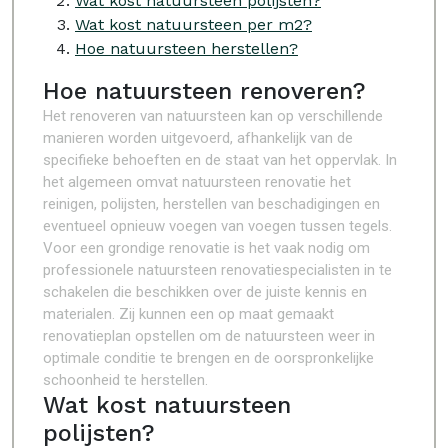
Wat kost natuursteen polijsten?
Wat kost natuursteen per m2?
Hoe natuursteen herstellen?
Hoe natuursteen renoveren?
Het renoveren van natuursteen kan op verschillende
manieren worden uitgevoerd, afhankelijk van de
specifieke behoeften en de staat van het oppervlak. In
het algemeen omvat natuursteen renovatie het
reinigen, polijsten, herstellen van beschadigingen en
eventueel opnieuw voegen van voegen tussen tegels.
Voor een grondige renovatie is het vaak nodig om
professionele natuursteen renovatiespecialisten in te
schakelen die beschikken over de juiste kennis en
materialen. Zij kunnen een op maat gemaakt
renovatieplan opstellen om de natuursteen weer in
optimale conditie te brengen en de oorspronkelijke
schoonheid te herstellen.
Wat kost natuursteen
polijsten?