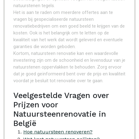
natuurstenen tegels.
Het is aan te raden om meerdere offertes aan te
vragen bij gespecialiseerde natuursteen
renovatiebedrijven om een goed beeld te krijgen van de
kosten. Ook is het belangrijk om te letten op de
kwaliteit van het werk dat wordt geleverd en eventuele
garanties die worden geboden.
Kortom, natuursteen renovatie kan een waardevolle
investering zijn om de schoonheid en levensduur van je
natuurstenen oppervlakken te behouden. Zorg ervoor
dat je goed geïnformeerd bent over de prijs en kwaliteit
voordat je besluit tot renovatie over te gaan.
Veelgestelde Vragen over
Prijzen voor
Natuursteenrenovatie in
België
Hoe natuursteen renoveren?