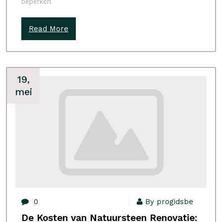
beperken.
Read More
19,
mei
0
By progidsbe
De Kosten van Natuursteen Renovatie: