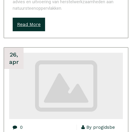
advies en uitvoering van herstelwerkzaamheden aan
natuursteenoppervlakken.
Read More
26,
apr
0
By progidsbe