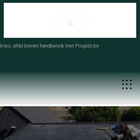
Skip
to
content
vies, altijd binnen handbereik met Progids.be