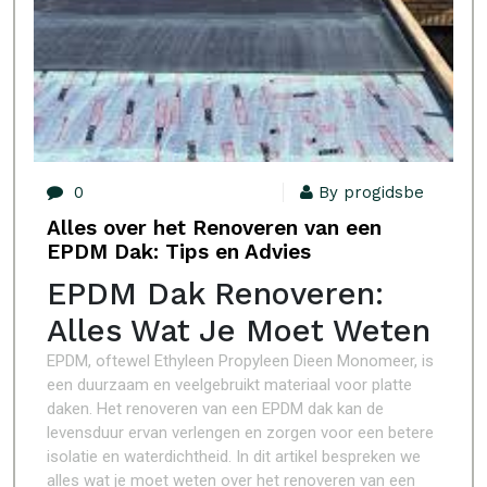
0
By progidsbe
Alles over het Renoveren van een
EPDM Dak: Tips en Advies
EPDM Dak Renoveren:
Alles Wat Je Moet Weten
EPDM, oftewel Ethyleen Propyleen Dieen Monomeer, is
een duurzaam en veelgebruikt materiaal voor platte
daken. Het renoveren van een EPDM dak kan de
levensduur ervan verlengen en zorgen voor een betere
isolatie en waterdichtheid. In dit artikel bespreken we
alles wat je moet weten over het renoveren van een