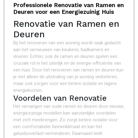
Professionele Renovatie van Ramen en
Deuren voor een Energiezuinig Huis
Renovatie van Ramen en
Deuren
Bij het renoveren van een woning wordt vaak gedacht
aan het vernieuwen van keukens, badkamers en
vloeren. Echter, ook de ramen en deuren spelen een
cruciale rol in het uiterlijk en de energie-efficiëntie van
een huis. Door het renoveren van ramen en deuren kun
je niet alleen de uitstraling van je woning verbeteren,
maar ook zorgen voor een betere isolatie en lagere
energiekosten.
Voordelen van Renovatie
Het vervangen van oude ramen en deuren door nieuwe,
energiezuinige modellen kan aanzienlijke voordelen
met zich meebrengen. Zo zorgt betere isolatie voor
een comfortabeler binnenklimaat en kan het
geluidsoverlast verminderen. Daarnaast leidt