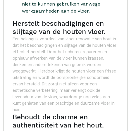
niet te kunnen gebruiken vanwege
werkzaamheden aan de vloer.
Herstelt beschadigingen en
slijtage van de houten vloer.
Een belangrijk voordeel van vloer renovatie van hout is
dat het beschadigingen en slijtage van de houten vloer
effectief herstelt. Door het schuren, repareren en
opnieuw afwerken van de vloer kunnen krassen,
deuken en andere tekenen van gebruik worden
weggewerkt. Hierdoor krijgt de houten vloer een frisse
uitstraling en wordt de oorspronkelijke schoonheid
ervan hersteld. Dit zorgt niet alleen voor een
esthetische verbetering, maar verlengt ook de
levensduur van de vloer, waardoor je nog vele jaren
kunt genieten van een prachtige en duurzame vloer in
huis.
Behoudt de charme en
authenticiteit van het hout.