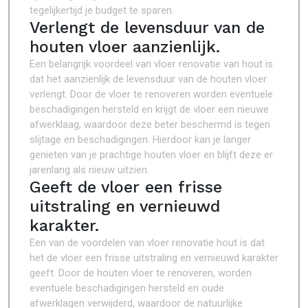
tegelijkertijd je budget te sparen.
Verlengt de levensduur van de
houten vloer aanzienlijk.
Een belangrijk voordeel van vloer renovatie van hout is
dat het aanzienlijk de levensduur van de houten vloer
verlengt. Door de vloer te renoveren worden eventuele
beschadigingen hersteld en krijgt de vloer een nieuwe
afwerklaag, waardoor deze beter beschermd is tegen
slijtage en beschadigingen. Hierdoor kan je langer
genieten van je prachtige houten vloer en blijft deze er
jarenlang als nieuw uitzien.
Geeft de vloer een frisse
uitstraling en vernieuwd
karakter.
Een van de voordelen van vloer renovatie hout is dat
het de vloer een frisse uitstraling en vernieuwd karakter
geeft. Door de houten vloer te renoveren, worden
eventuele beschadigingen hersteld en oude
afwerklagen verwijderd, waardoor de natuurlijke