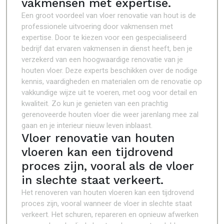
vakmensen met expertise.
Een groot voordeel van vloer renovatie van hout is de
professionele uitvoering door vakmensen met
expertise. Door te kiezen voor een gespecialiseerd
bedrijf dat ervaren vakmensen in dienst heeft, ben je
verzekerd van een hoogwaardige renovatie van je
houten vloer. Deze experts beschikken over de nodige
kennis, vaardigheden en materialen om de renovatie op
vakkundige wijze uit te voeren, met oog voor detail en
kwaliteit. Zo kun je genieten van een prachtig
gerenoveerde houten vloer die weer jarenlang mee zal
gaan en je interieur nieuw leven inblaast.
Vloer renovatie van houten
vloeren kan een tijdrovend
proces zijn, vooral als de vloer
in slechte staat verkeert.
Het renoveren van houten vloeren kan een tijdrovend
proces zijn, vooral wanneer de vloer in slechte staat
verkeert. Het schuren, repareren en opnieuw afwerken