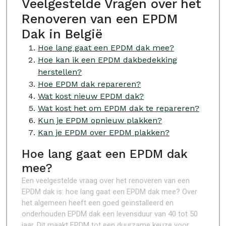
Veelgestelde Vragen over het
Renoveren van een EPDM
Dak in België
Hoe lang gaat een EPDM dak mee?
Hoe kan ik een EPDM dakbedekking
herstellen?
Hoe EPDM dak repareren?
Wat kost nieuw EPDM dak?
Wat kost het om EPDM dak te repareren?
Kun je EPDM opnieuw plakken?
Kan je EPDM over EPDM plakken?
Hoe lang gaat een EPDM dak
mee?
Een veelgestelde vraag over het renoveren van een
EPDM dak is: hoe lang gaat een EPDM dak mee? Over
het algemeen heeft een goed geïnstalleerd en
onderhouden EPDM dak een levensduur van 40 tot 50
jaar. Dit maakt EPDM tot een duurzame keuze voor