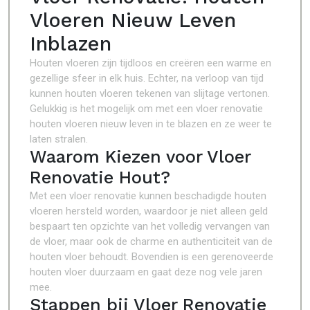
Vloeren Nieuw Leven
Inblazen
Houten vloeren zijn tijdloos en creëren een warme en
gezellige sfeer in elk huis. Echter, na verloop van tijd
kunnen houten vloeren tekenen van slijtage vertonen.
Gelukkig is het mogelijk om met een vloer renovatie
houten vloeren nieuw leven in te blazen en ze weer te
laten stralen.
Waarom Kiezen voor Vloer
Renovatie Hout?
Met een vloer renovatie kunnen beschadigde houten
vloeren hersteld worden, waardoor je niet alleen geld
bespaart ten opzichte van het volledig vervangen van
de vloer, maar ook de charme en authenticiteit van de
houten vloer behoudt. Bovendien is een gerenoveerde
houten vloer duurzaam en gaat deze nog vele jaren
mee.
Stappen bij Vloer Renovatie