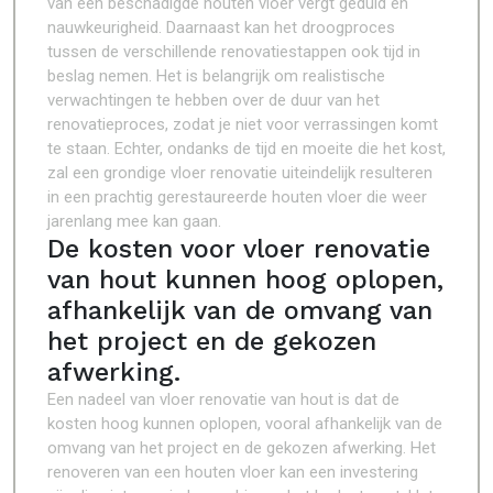
van een beschadigde houten vloer vergt geduld en
nauwkeurigheid. Daarnaast kan het droogproces
tussen de verschillende renovatiestappen ook tijd in
beslag nemen. Het is belangrijk om realistische
verwachtingen te hebben over de duur van het
renovatieproces, zodat je niet voor verrassingen komt
te staan. Echter, ondanks de tijd en moeite die het kost,
zal een grondige vloer renovatie uiteindelijk resulteren
in een prachtig gerestaureerde houten vloer die weer
jarenlang mee kan gaan.
De kosten voor vloer renovatie
van hout kunnen hoog oplopen,
afhankelijk van de omvang van
het project en de gekozen
afwerking.
Een nadeel van vloer renovatie van hout is dat de
kosten hoog kunnen oplopen, vooral afhankelijk van de
omvang van het project en de gekozen afwerking. Het
renoveren van een houten vloer kan een investering