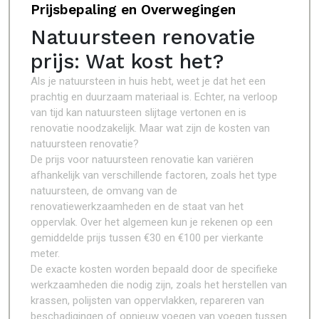
Prijsbepaling en Overwegingen
Natuursteen renovatie
prijs: Wat kost het?
Als je natuursteen in huis hebt, weet je dat het een
prachtig en duurzaam materiaal is. Echter, na verloop
van tijd kan natuursteen slijtage vertonen en is
renovatie noodzakelijk. Maar wat zijn de kosten van
natuursteen renovatie?
De prijs voor natuursteen renovatie kan variëren
afhankelijk van verschillende factoren, zoals het type
natuursteen, de omvang van de
renovatiewerkzaamheden en de staat van het
oppervlak. Over het algemeen kun je rekenen op een
gemiddelde prijs tussen €30 en €100 per vierkante
meter.
De exacte kosten worden bepaald door de specifieke
werkzaamheden die nodig zijn, zoals het herstellen van
krassen, polijsten van oppervlakken, repareren van
beschadigingen of opnieuw voegen van voegen tussen