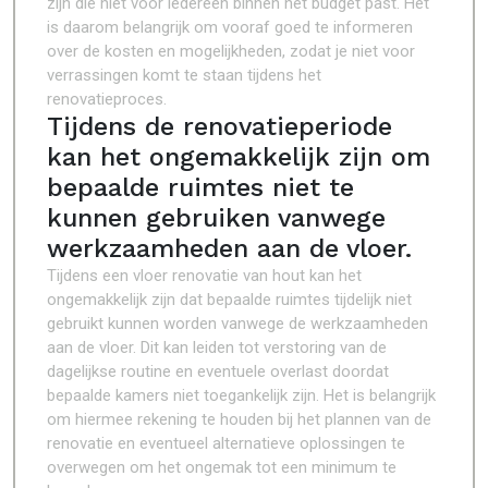
zijn die niet voor iedereen binnen het budget past. Het
is daarom belangrijk om vooraf goed te informeren
over de kosten en mogelijkheden, zodat je niet voor
verrassingen komt te staan tijdens het
renovatieproces.
Tijdens de renovatieperiode
kan het ongemakkelijk zijn om
bepaalde ruimtes niet te
kunnen gebruiken vanwege
werkzaamheden aan de vloer.
Tijdens een vloer renovatie van hout kan het
ongemakkelijk zijn dat bepaalde ruimtes tijdelijk niet
gebruikt kunnen worden vanwege de werkzaamheden
aan de vloer. Dit kan leiden tot verstoring van de
dagelijkse routine en eventuele overlast doordat
bepaalde kamers niet toegankelijk zijn. Het is belangrijk
om hiermee rekening te houden bij het plannen van de
renovatie en eventueel alternatieve oplossingen te
overwegen om het ongemak tot een minimum te