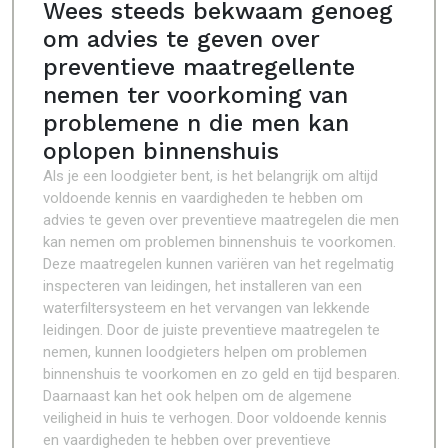
Wees steeds bekwaam genoeg
om advies te geven over
preventieve maatregellente
nemen ter voorkoming van
problemene n die men kan
oplopen binnenshuis
Als je een loodgieter bent, is het belangrijk om altijd
voldoende kennis en vaardigheden te hebben om
advies te geven over preventieve maatregelen die men
kan nemen om problemen binnenshuis te voorkomen.
Deze maatregelen kunnen variëren van het regelmatig
inspecteren van leidingen, het installeren van een
waterfiltersysteem en het vervangen van lekkende
leidingen. Door de juiste preventieve maatregelen te
nemen, kunnen loodgieters helpen om problemen
binnenshuis te voorkomen en zo geld en tijd besparen.
Daarnaast kan het ook helpen om de algemene
veiligheid in huis te verhogen. Door voldoende kennis
en vaardigheden te hebben over preventieve