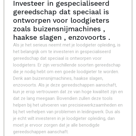
Investeer in gespecialiseerd
gereedschap dat speciaal is
ontworpen voor loodgieters
zoals buizensnijmachines ,
haakse slagen , enzovoorts .
Als je het serieus neemt met je loodgieter opleiding, is
het belangrijk om te investeren in gespecialiseerd
gereedschap dat speciaal is ontworpen voor
loodgieters. Er zijn verschillende soorten gereedschap
die je nodig hebt om een goede loodgieter te worden.
Denk aan buizensnijmachines, haakse slagen,
enzovoorts. Als je deze gereedschappen aanschaft,
kun je erop vertrouwen dat ze van hoge kwaliteit zijn en
dat ze lang meegaan. Bovendien zullen deze tools
helpen bij het uitvoeren van precisiewerkzaamheden en
bij het verhelpen van problemen in leidingwerk. Dus als
je echt wilt investeren in je loodgieter opleiding, dan
moet je ervoor zorgen dat je alle benodigde
gereedschappen aanschaft.