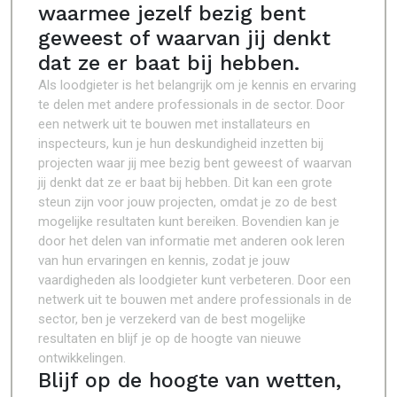
waarmee jezelf bezig bent
geweest of waarvan jij denkt
dat ze er baat bij hebben.
Als loodgieter is het belangrijk om je kennis en ervaring
te delen met andere professionals in de sector. Door
een netwerk uit te bouwen met installateurs en
inspecteurs, kun je hun deskundigheid inzetten bij
projecten waar jij mee bezig bent geweest of waarvan
jij denkt dat ze er baat bij hebben. Dit kan een grote
steun zijn voor jouw projecten, omdat je zo de best
mogelijke resultaten kunt bereiken. Bovendien kan je
door het delen van informatie met anderen ook leren
van hun ervaringen en kennis, zodat je jouw
vaardigheden als loodgieter kunt verbeteren. Door een
netwerk uit te bouwen met andere professionals in de
sector, ben je verzekerd van de best mogelijke
resultaten en blijf je op de hoogte van nieuwe
ontwikkelingen.
Blijf op de hoogte van wetten,