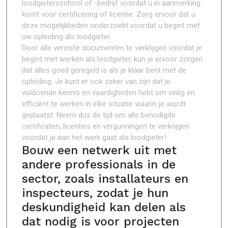
loodgietersschool of -bedrijf voordat u in aanmerking
komt voor certificering of licentie. Zorg ervoor dat u
deze mogelijkheden onderzoekt voordat u begint met
uw opleiding als loodgieter.
Door alle vereiste documenten te verkrijgen voordat je
begint met werken als loodgieter, kun je ervoor zorgen
dat alles goed geregeld is als je klaar bent met de
opleiding. Je kunt er ook zeker van zijn dat je
voldoende kennis en vaardigheden hebt om veilig en
efficiënt te werken in elke situatie waarin je wordt
geplaatst. Neem dus de tijd om alle benodigde
certificaten, licenties en vergunningen te verkrijgen
voordat je aan het werk gaat als loodgieter!
Bouw een netwerk uit met
andere professionals in de
sector, zoals installateurs en
inspecteurs, zodat je hun
deskundigheid kan delen als
dat nodig is voor projecten