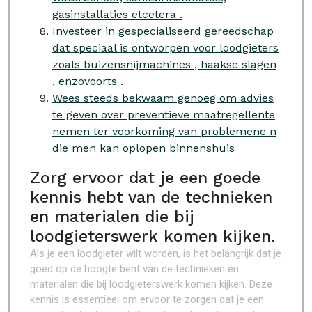
gasinstallaties etcetera .
Investeer in gespecialiseerd gereedschap
dat speciaal is ontworpen voor loodgieters
zoals buizensnijmachines , haakse slagen
, enzovoorts .
Wees steeds bekwaam genoeg om advies
te geven over preventieve maatregellente
nemen ter voorkoming van problemene n
die men kan oplopen binnenshuis
Zorg ervoor dat je een goede
kennis hebt van de technieken
en materialen die bij
loodgieterswerk komen kijken.
Als je een loodgieter wilt worden, is het belangrijk dat je
goed op de hoogte bent van de technieken en
materialen die bij loodgieterswerk komen kijken. Deze
kennis is essentieel om ervoor te zorgen dat je een