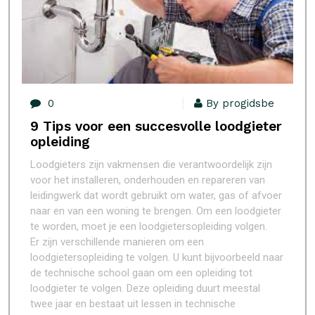
0
By progidsbe
9 Tips voor een succesvolle loodgieter
opleiding
Loodgieters zijn vakmensen die verantwoordelijk zijn
voor het installeren, onderhouden en repareren van
leidingwerk dat wordt gebruikt om water, gas of afvoer
naar en van een woning te brengen. Om een loodgieter
te worden, moet je een loodgietersopleiding volgen.
Er zijn verschillende manieren om een
loodgietersopleiding te volgen. U kunt bijvoorbeeld naar
de technische school gaan om een opleiding tot
loodgieter te volgen. Deze opleiding duurt meestal
twee jaar en bestaat uit lessen in technische