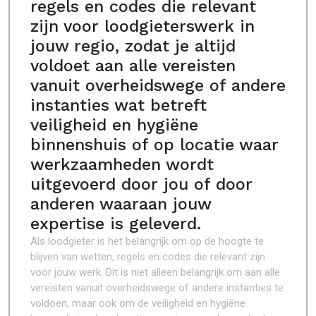
regels en codes die relevant
zijn voor loodgieterswerk in
jouw regio, zodat je altijd
voldoet aan alle vereisten
vanuit overheidswege of andere
instanties wat betreft
veiligheid en hygiëne
binnenshuis of op locatie waar
werkzaamheden wordt
uitgevoerd door jou of door
anderen waaraan jouw
expertise is geleverd.
Als loodgieter is het belangrijk om op de hoogte te
blijven van wetten, regels en codes die relevant zijn
voor jouw werk. Dit is niet alleen belangrijk om aan alle
vereisten vanuit overheidswege of andere instanties te
voldoen, maar ook om de veiligheid en hygiëne