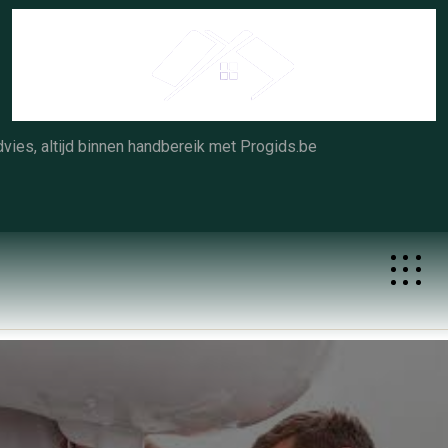
Skip
to
content
vies, altijd binnen handbereik met Progids.be