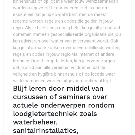
binnenshuis of op locatie waar jouw werkzaamheden
worden uitgevoerd te garanderen. Het is daarom
essentieel dat je up-to-date bent met de meest
recente wetten, regels en codes die gelden in jouw
regio. Als je hierbij hulp nodig hebt, kun je altijd contact
opnemen met een gespecialiseerde organisatie die jou
kan adviseren over wat er van je verwacht wordt. Ook
kun je informatie zoeken over de verschillende wetten,
regels en codes in jouw regio via internet of andere
bronnen. Door hierop te letten, kun je ervoor zorgen
dat je altijd aan alle vereisten voldoet en dat de
veiligheid en hygiëne binnenshuis of op locatie waar
werkzaamheden worden uitgevoerd optimaal blijft.
Blijf leren door middel van
cursussen of seminars over
actuele onderwerpen rondom
loodgietertechniek zoals
waterbeheer,
sanitairinstallaties,