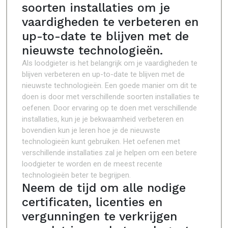
soorten installaties om je
vaardigheden te verbeteren en
up-to-date te blijven met de
nieuwste technologieën.
Als loodgieter is het belangrijk om je vaardigheden te
blijven verbeteren en up-to-date te blijven met de
nieuwste technologieën. Een goede manier om dit te
doen is door met verschillende soorten installaties te
oefenen. Door ervaring op te doen met verschillende
installaties, kun je je bekwaamheid verbeteren en
bovendien kun je leren hoe je de nieuwste
technologieën kunt gebruiken. Het oefenen met
verschillende installaties zal je helpen om een betere
loodgieter te worden en de meest recente
technologieën beter te begrijpen.
Neem de tijd om alle nodige
certificaten, licenties en
vergunningen te verkrijgen