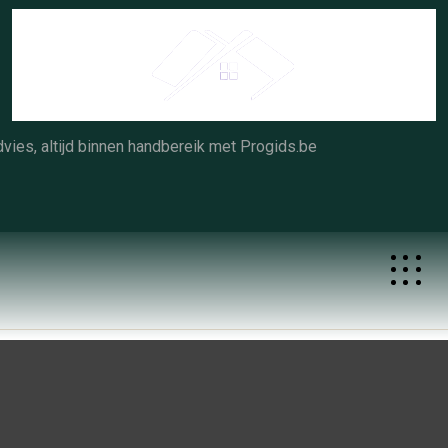
Skip
to
content
vies, altijd binnen handbereik met Progids.be