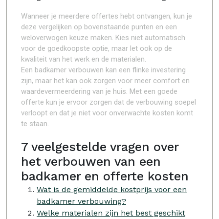
Wanneer je meerdere offertes hebt ontvangen, kun je
deze vergelijken op bovenstaande punten en een
weloverwogen keuze maken. Kies niet automatisch
voor de goedkoopste optie, maar let ook op de
kwaliteit van het werk en de materialen.
Een badkamer verbouwen kan een flinke investering
zijn, maar het kan ook zorgen voor meer comfort en
waardevermeerdering van je huis. Met een goede
offerte kun je ervoor zorgen dat de verbouwing soepel
verloopt en dat je niet voor onverwachte kosten komt
te staan.
7 veelgestelde vragen over
het verbouwen van een
badkamer en offerte kosten
Wat is de gemiddelde kostprijs voor een
badkamer verbouwing?
Welke materialen zijn het best geschikt