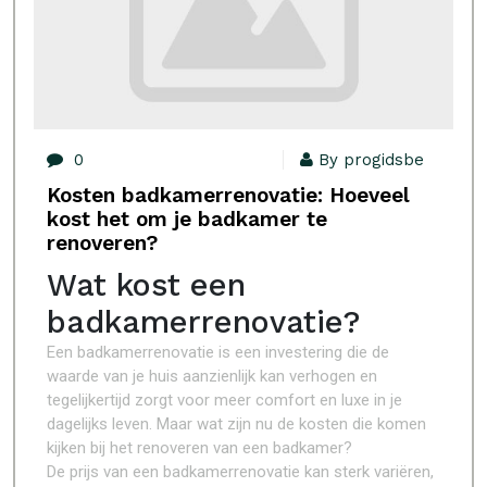
0
By progidsbe
Kosten badkamerrenovatie: Hoeveel
kost het om je badkamer te
renoveren?
Wat kost een
badkamerrenovatie?
Een badkamerrenovatie is een investering die de
waarde van je huis aanzienlijk kan verhogen en
tegelijkertijd zorgt voor meer comfort en luxe in je
dagelijks leven. Maar wat zijn nu de kosten die komen
kijken bij het renoveren van een badkamer?
De prijs van een badkamerrenovatie kan sterk variëren,