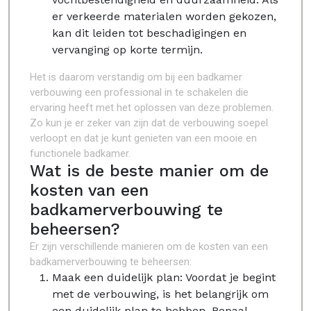
er verkeerde materialen worden gekozen,
kan dit leiden tot beschadigingen en
vervanging op korte termijn.
Het is daarom verstandig om bij een badkamer
verbouwing een professional in te schakelen die
ervaring heeft met het oplossen van deze problemen.
Zo kun je er zeker van zijn dat de verbouwing soepel
verloopt en dat je kunt genieten van een mooie en
functionele badkamer.
Wat is de beste manier om de
kosten van een
badkamerverbouwing te
beheersen?
Er zijn verschillende manieren om de kosten van een
badkamerverbouwing te beheersen:
Maak een duidelijk plan: Voordat je begint
met de verbouwing, is het belangrijk om
een duidelijk plan te hebben. Bepaal