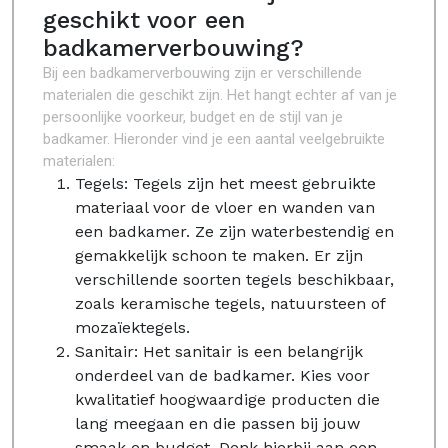
geschikt voor een
badkamerverbouwing?
Bij een badkamerverbouwing zijn er verschillende
materialen die geschikt zijn. Het hangt echter af van je
persoonlijke voorkeur, budget en de stijl van je
badkamer. Hieronder vind je een aantal veelgebruikte
materialen:
Tegels: Tegels zijn het meest gebruikte
materiaal voor de vloer en wanden van
een badkamer. Ze zijn waterbestendig en
gemakkelijk schoon te maken. Er zijn
verschillende soorten tegels beschikbaar,
zoals keramische tegels, natuursteen of
mozaïektegels.
Sanitair: Het sanitair is een belangrijk
onderdeel van de badkamer. Kies voor
kwalitatief hoogwaardige producten die
lang meegaan en die passen bij jouw
smaak en budget. Denk hierbij aan een