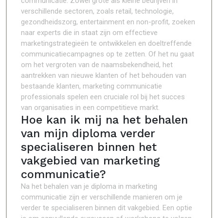
communicatie. Zowel grote als kleine bedrijven in
verschillende sectoren, zoals retail, technologie,
gezondheidszorg, entertainment en non-profit, zoeken
naar experts die in staat zijn om effectieve
marketingstrategieën te ontwikkelen en doeltreffende
communicatiecampagnes op te zetten. Of het nu gaat
om het vergroten van de naamsbekendheid, het
aantrekken van nieuwe klanten of het behouden van
bestaande klanten, marketing communicatie
professionals spelen een cruciale rol bij het succes
van organisaties in een competitieve markt.
Hoe kan ik mij na het behalen
van mijn diploma verder
specialiseren binnen het
vakgebied van marketing
communicatie?
Na het behalen van je diploma in marketing
communicatie zijn er verschillende manieren om je
verder te specialiseren binnen dit vakgebied. Een optie