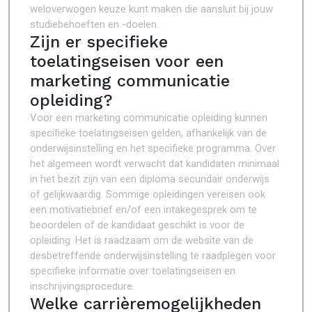
weloverwogen keuze kunt maken die aansluit bij jouw
studiebehoeften en -doelen.
Zijn er specifieke
toelatingseisen voor een
marketing communicatie
opleiding?
Voor een marketing communicatie opleiding kunnen
specifieke toelatingseisen gelden, afhankelijk van de
onderwijsinstelling en het specifieke programma. Over
het algemeen wordt verwacht dat kandidaten minimaal
in het bezit zijn van een diploma secundair onderwijs
of gelijkwaardig. Sommige opleidingen vereisen ook
een motivatiebrief en/of een intakegesprek om te
beoordelen of de kandidaat geschikt is voor de
opleiding. Het is raadzaam om de website van de
desbetreffende onderwijsinstelling te raadplegen voor
specifieke informatie over toelatingseisen en
inschrijvingsprocedure.
Welke carrièremogelijkheden