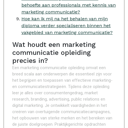
behoefte aan professionals met kennis van
marketing communicatie?
Hoe kan ik mij na het behalen van mijn
diploma verder specialiseren binnen het
vakgebied van marketing communicatie?
Wat houdt een marketing
communicatie opleiding
precies in?
Een marketing communicatie opleiding omvat een
breed scala aan onderwerpen die essentieel zijn voor
het begrijpen en toepassen van effectieve marketing-
en communicatiestrategieën. Tijdens deze opleiding
leer je alles over consumentengedrag, market
research, branding, advertising, public relations en
digital marketing. Je ontwikkelt vaardigheden in het
creëren van overtuigende communicatiecampagnes,
het opbouwen van sterke merken en het bereiken van
de juiste doelgroepen. Praktijkgerichte opdrachten