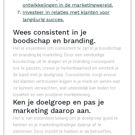
ontwikkelingen in de marketingwereld.
Investeer in relaties met klanten voor
langdurig succes.
Wees consistent in je
boodschap en branding.
Het is essentieel om consistent te zijn in je boodschap
en branding bij marketing. Door een eenduidige
boodschap uit te dragen en je branding consequent
toe te passen, creëer je herkenbaarheid en versterk je
de band met je doelgroep. Consistentie zorgt ervoor
dat klanten vertrouwen krijgen in je merk en weten wat
ze kunnen verwachten, wat uiteindelijk kan leiden tot
loyaliteit en een positieve merkbeleving.
Ken je doelgroep en pas je
marketing daarop aan.
Het is van essentieel belang om je doelgroep goed te
kennen en je marketingstrategie daarop af te
stemmen. Door inzicht te hebben in de behoeften,