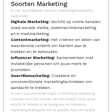
Soorten Marketing
Er zijn verschillende soorten marketingstrategieën,
waaronder:
Digitale Marketing:
Gericht op online kanalen
zoals sociale media, zoekmachinemarketing
en e-mailmarketing.
Contentmarketing:
Het creëren en delen van
waardevolle content om klanten aan te
trekken en te behouden.
Influencer Marketing:
Samenwerken met
invloedrijke personen om jouw merk te
promoten.
Guerrillamarketing:
Creatieve en
onconventionele marketingtechnieken om
aandacht te trekken.
In een concurrerende markt is effectieve marketing
cruciaal voor het succes van een bedrijf. Door goed
inzicht te hebben in de doelgroep en relevante
marketingstrategieën toe te passen, kan een bedrijf