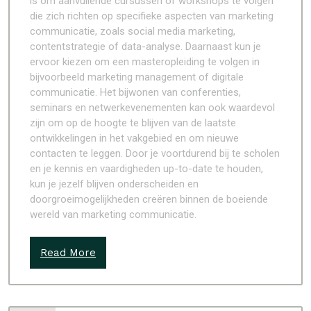
is om aanvullende cursussen of workshops te volgen
die zich richten op specifieke aspecten van marketing
communicatie, zoals social media marketing,
contentstrategie of data-analyse. Daarnaast kun je
ervoor kiezen om een masteropleiding te volgen in
bijvoorbeeld marketing management of digitale
communicatie. Het bijwonen van conferenties,
seminars en netwerkevenementen kan ook waardevol
zijn om op de hoogte te blijven van de laatste
ontwikkelingen in het vakgebied en om nieuwe
contacten te leggen. Door je voortdurend bij te scholen
en je kennis en vaardigheden up-to-date te houden,
kun je jezelf blijven onderscheiden en
doorgroeimogelijkheden creëren binnen de boeiende
wereld van marketing communicatie.
Read More