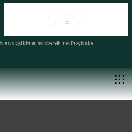
Skip
to
content
vies, altijd binnen handbereik met Progids.be