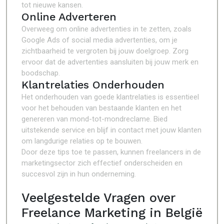
tot nieuwe kansen.
Online Adverteren
Overweeg om online advertenties in te zetten, zoals
Google Ads of social media advertenties, om je
zichtbaarheid te vergroten bij jouw doelgroep. Zorg
ervoor dat de advertenties aansluiten bij jouw merk en
boodschap.
Klantrelaties Onderhouden
Het onderhouden van goede klantrelaties is essentieel
voor het behouden van bestaande klanten en het
genereren van mond-tot-mondreclame. Bied
uitstekende service en blijf in contact met jouw klanten
om langdurige relaties op te bouwen.
Door deze tips toe te passen, kunnen freelancers in de
marketingsector zich effectief onderscheiden en
succesvol zijn in hun onderneming.
Veelgestelde Vragen over
Freelance Marketing in België