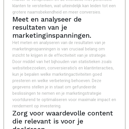
klanten te versterken, wat uiteindelijk kan leiden tot een
grotere naamsbekendheid en meer conversies.
Meet en analyseer de
resultaten van je
marketinginspanningen.
Het meten en analyseren van de resultaten van je
marketinginspanningen is van cruciaal belang om
inzicht te krijgen in de effectiviteit van je strategie.
Door middel van het bijhouden van statistieken zoals
websitebezoeken, conversieratio’s en klantinteracties,
kun je bepalen welke marketingactiviteiten goed
presteren en welke verbetering behoeven. Deze
gegevens stellen je in staat om gefundeerde
beslissingen te nemen en je marketingstrategie
voortdurend te optimaliseren voor maximale impact en
rendement op investering.
Zorg voor waardevolle content
die relevant is voor je