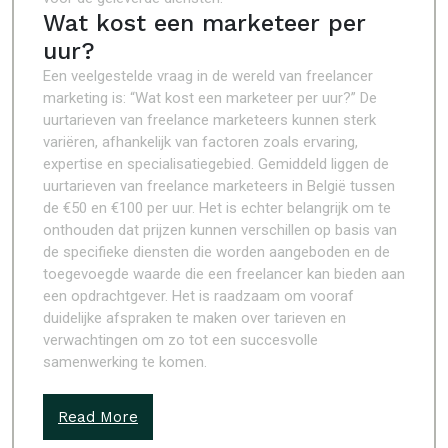
Wat kost een marketeer per
uur?
Een veelgestelde vraag in de wereld van freelancer
marketing is: “Wat kost een marketeer per uur?” De
uurtarieven van freelance marketeers kunnen sterk
variëren, afhankelijk van factoren zoals ervaring,
expertise en specialisatiegebied. Gemiddeld liggen de
uurtarieven van freelance marketeers in België tussen
de €50 en €100 per uur. Het is echter belangrijk om te
onthouden dat prijzen kunnen verschillen op basis van
de specifieke diensten die worden aangeboden en de
toegevoegde waarde die een freelancer kan bieden aan
een opdrachtgever. Het is raadzaam om vooraf
duidelijke afspraken te maken over tarieven en
verwachtingen om zo tot een succesvolle
samenwerking te komen.
Read More