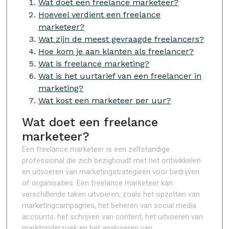
Wat doet een freelance marketeer?
Hoeveel verdient een freelance
marketeer?
Wat zijn de meest gevraagde freelancers?
Hoe kom je aan klanten als freelancer?
Wat is freelance marketing?
Wat is het uurtarief van een freelancer in
marketing?
Wat kost een marketeer per uur?
Wat doet een freelance
marketeer?
Een freelance marketeer is een zelfstandige
professional die zich bezighoudt met het ontwikkelen
en uitvoeren van marketingstrategieën voor bedrijven
of organisaties. Een freelance marketeer kan
verschillende taken uitvoeren, zoals het opzetten van
marketingcampagnes, het beheren van social media
accounts, het schrijven van content, het uitvoeren van
marktonderzoek en het analyseren van