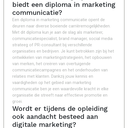
biedt een diploma in marketing
communicatie?
Een diploma in marketing communicatie opent de
deuren naar diverse boeiende carrièremogelijkheden.
Met dit diploma kun je aan de slag als marketeer,
communicatiespecialist, brand manager, social media
strateeg of PR-consultant bij verschillende
organisaties en bedrijven. Je kunt betrokken zijn bij het
ontwikkelen van marketingstrategieën, het opbouwen
van merken, het creëren van overtuigende
communicatiecampagnes en het onderhouden van
relaties met klanten. Dankzij jouw kennis en
vaardigheden op het gebied van marketing
communicatie ben je een waardevolle kracht in elke
organisatie die streeft naar effectieve promotie en
groei.
Wordt er tijdens de opleiding
ook aandacht besteed aan
digitale marketing?