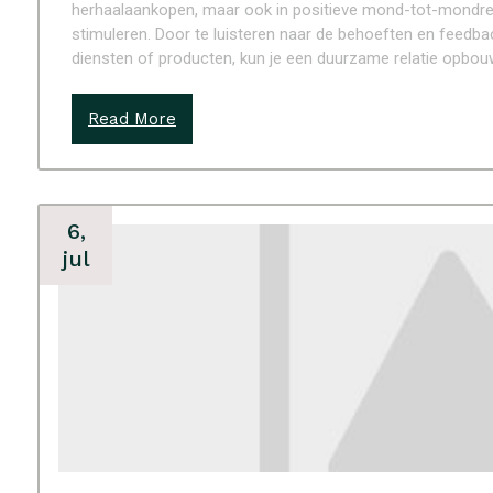
herhaalaankopen, maar ook in positieve mond-tot-mondrecl
stimuleren. Door te luisteren naar de behoeften en feedba
diensten of producten, kun je een duurzame relatie opbouwe
Read More
6,
jul