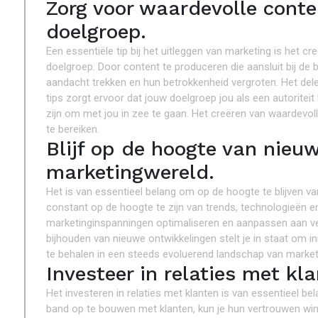
Zorg voor waardevolle conten
doelgroep.
Een essentiële tip bij het uitleggen van marketing is het cr
doelgroep. Door content te produceren die aansluit bij de 
aandacht trekken en hun betrokkenheid vergroten. Het delen
tips zorgt ervoor dat jouw doelgroep jou als een autoriteit
zijn om met jou in zee te gaan. Het creëren van waardevol
te bereiken.
Blijf op de hoogte van nieu
marketingwereld.
Het is van essentieel belang om op de hoogte te blijven v
constant op de hoogte te zijn van trends, technologieën e
marketinginspanningen optimaliseren en aanpassen aan v
bijhouden van nieuwe ontwikkelingen stelt je in staat om 
te behalen in een steeds evoluerend landschap van market
Investeer in relaties met kl
Het investeren in relaties met klanten is van essentieel b
band op te bouwen met klanten, kun je hun vertrouwen winnen