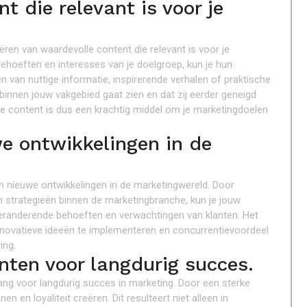
t die relevant is voor je
eëren van waardevolle content die relevant is voor je
behoeften en interesses van je doelgroep, kun je hun
 van nuttige informatie, inspirerende verhalen of praktische
 binnen jouw vakgebied gaat zien en dat zij eerder geneigd
le content is dus een krachtig middel om je marketingdoelen
we ontwikkelingen in de
an nieuwe ontwikkelingen in de marketingwereld. Door
n strategieën binnen de marketingbranche, kun je jouw
eranderende behoeften en verwachtingen van klanten. Het
innovatieve ideeën te implementeren en concurrentievoordeel
ing.
anten voor langdurig succes.
elang voor langdurig succes in marketing. Door een sterke
 en loyaliteit creëren. Dit resulteert niet alleen in