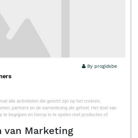
By progidsbe
ners
t alle activiteiten die gericht zijn op het creëren,
nten, partners en de samenleving als geheel. Het doel van
te begrijpen en hierop in te spelen met producten of
n van Marketing