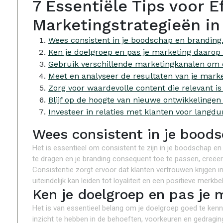
7 Essentiële Tips voor E
Marketingstrategieën in
Wees consistent in je boodschap en branding
Ken je doelgroep en pas je marketing daarop
Gebruik verschillende marketingkanalen om e
Meet en analyseer de resultaten van je mark
Zorg voor waardevolle content die relevant is
Blijf op de hoogte van nieuwe ontwikkelingen
Investeer in relaties met klanten voor langdu
Wees consistent in je bood
Het is essentieel om consistent te zijn in je boodschap en
te dragen en je branding consequent toe te passen, creëer
Consistentie zorgt ervoor dat klanten vertrouwen krijgen 
uiteindelijk kan leiden tot loyaliteit en een positieve merkbe
Ken je doelgroep en pas je 
Het is van essentieel belang om je doelgroep goed te ken
inzicht te hebben in de behoeften, voorkeuren en gedragi