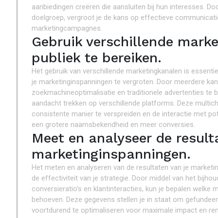
aanbiedingen creëren die aansluiten bij hun interesses. Do
doelgroep, vergroot je de kans op effectieve communicatie
marketingcampagnes.
Gebruik verschillende mark
publiek te bereiken.
Het gebruik van verschillende marketingkanalen is essentiee
je marketinginspanningen te vergroten. Door meerdere kan
zoekmachineoptimalisatie en traditionele advertenties te 
aandacht trekken op verschillende platforms. Deze multich
consistente manier te verspreiden en de interactie met poten
een grotere naamsbekendheid en meer conversies.
Meet en analyseer de result
marketinginspanningen.
Het meten en analyseren van de resultaten van je marketing
de effectiviteit van je strategie. Door middel van het bijh
conversieratio’s en klantinteracties, kun je bepalen welke 
behoeven. Deze gegevens stellen je in staat om gefundeer
voortdurend te optimaliseren voor maximale impact en re