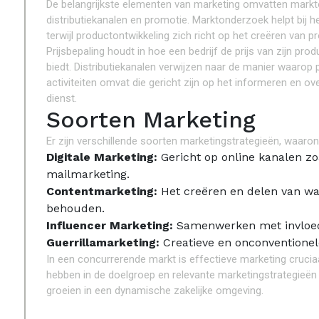
De belangrijkste elementen van marketing omvatten markto
distributiekanalen en promotie. Marktonderzoek helpt bij h
terwijl productontwikkeling zich richt op het creëren van 
Prijsbepaling houdt in hoe een bedrijf de prijs van zijn pro
biedt. Distributiekanalen verwijzen naar de manier waarop p
activiteiten omvat die gericht zijn op het informeren en o
dienst.
Soorten Marketing
Er zijn verschillende soorten marketingstrategieën, waaron
Digitale Marketing:
Gericht op online kanalen z
mailmarketing.
Contentmarketing:
Het creëren en delen van wa
behouden.
Influencer Marketing:
Samenwerken met invloed
Guerrillamarketing:
Creatieve en onconventionel
In een concurrerende markt is effectieve marketing cruciaa
hebben in de doelgroep en relevante marketingstrategieën 
groeien in een dynamische zakelijke omgeving.