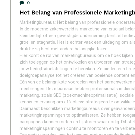
0
Het Belang van Professionele Marketing
Marketingbureaus: Het belang van professionele ondersteu
In de moderne zakenwereld is marketing van cruciaal belang
klein bedrijf of een gevestigde onderneming bent, effecti
groei en stagnatie. Het is echter vaak een uitdaging om all
druk bezig bent met andere belangrijke taken.
Hier komt de rol van marketingbureaus om de hoek kijken. 
zich toeleggen op het ontwikkelen en uitvoeren van strat
jouw bedrijfsdoelstellingen te bereiken. Ze bieden een br
doelgroepanalyse tot het creëren van boeiende content e
Eén van de belangrijkste voordelen van het samenwerken m
meebrengen. Deze bureaus hebben professionals in dienst d
marketing, zoals SEO (zoekmachineoptimalisatie), sociale
kennis en ervaring om effectieve strategieën te ontwikkele
Daarnaast beschikken marketingbureaus over geavanceerde
marketinginspanningen te optimaliseren. Ze hebben toegan
campagnes kunnen meten en bijsturen waar nodig. Dit stelt
marketinginspanningen continu te monitoren en te verbete