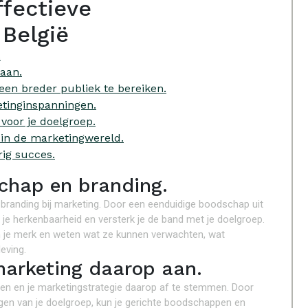
ffectieve
 België
.
 aan.
en breder publiek te bereiken.
etinginspanningen.
 voor je doelgroep.
 in de marketingwereld.
rig succes.
schap en branding.
 branding bij marketing. Door een eenduidige boodschap uit
 je herkenbaarheid en versterk je de band met je doelgroep.
in je merk en weten wat ze kunnen verwachten, wat
leving.
marketing daarop aan.
nen en je marketingstrategie daarop af te stemmen. Door
ngen van je doelgroep, kun je gerichte boodschappen en