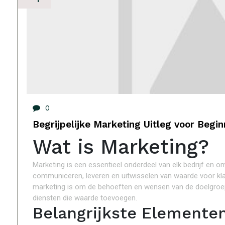
0
Begrijpelijke Marketing Uitleg voor Begin
Wat is Marketing?
Marketing is een essentieel onderdeel van elk bedrijf en omva
communiceren, leveren en uitwisselen van waarde voor kla
marketing is om de behoeften en wensen van de doelgroep 
diensten die waarde toevoegen.
Belangrijkste Elemente