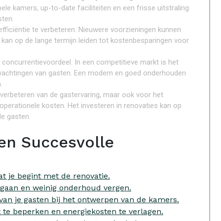
e kamers, up-to-date faciliteiten en een frisse uitstraling
sten.
fficiëntie te verbeteren. Nieuwere voorzieningen kunnen
 kan op de lange termijn leiden tot kostenbesparingen voor
concurrentievoordeel. In een competitieve markt is het
verwachtingen van gasten. Een modern en goed onderhouden
.
t verbeteren van de gastervaring, maar ook voor het
operationele kosten. Het investeren in renovaties kan op
de gasten.
een Succesvolle
t je begint met de renovatie.
gaan en weinig onderhoud vergen.
an je gasten bij het ontwerpen van de kamers.
t te beperken en energiekosten te verlagen.