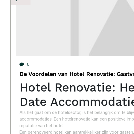
0
De Voordelen van Hotel Renovatie: Gastvr
Hotel Renovatie: H
Date Accommodati
Als het gaat om de hotelsector, is het belangrijk om te bli
accommodaties. Een hotelrenovatie kan een positieve imp
reputatie van het hotel.
Een gerenoveerd hotel kan aantrekkelijker zijn voor gaste