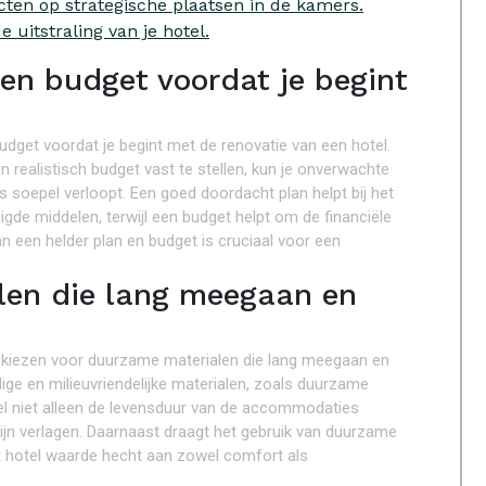
cten op strategische plaatsen in de kamers.
de uitstraling van je hotel.
 en budget voordat je begint
budget voordat je begint met de renovatie van een hotel.
n realistisch budget vast te stellen, kun je onverwachte
 soepel verloopt. Een goed doordacht plan helpt bij het
igde middelen, terwijl een budget helpt om de financiële
n een helder plan en budget is cruciaal voor een
len die lang meegaan en
 te kiezen voor duurzame materialen die lang meegaan en
ge en milieuvriendelijke materialen, zoals duurzame
tel niet alleen de levensduur van de accommodaties
ijn verlagen. Daarnaast draagt het gebruik van duurzame
et hotel waarde hecht aan zowel comfort als