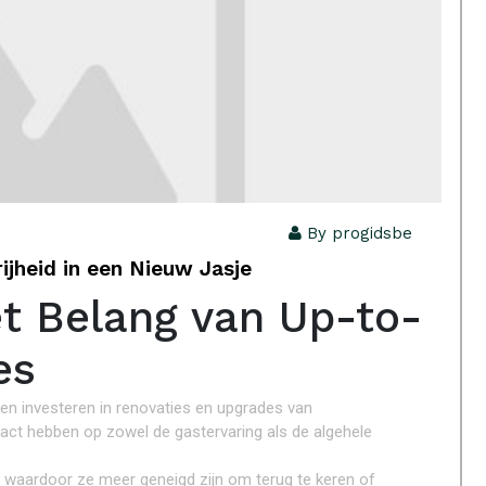
By progidsbe
ijheid in een Nieuw Jasje
et Belang van Up-to-
es
jven investeren in renovaties en upgrades van
act hebben op zowel de gastervaring als de algehele
n, waardoor ze meer geneigd zijn om terug te keren of