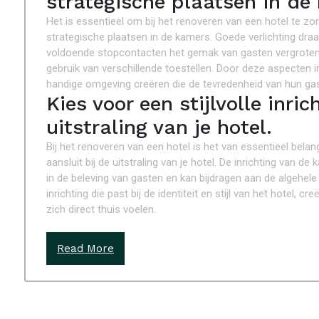
strategische plaatsen in de
Het is essentieel om bij het renoveren van een hotel te z
strategische plaatsen in de kamers. Goede verlichting draag
voldoende stopcontacten het gemak van gasten vergroten 
gebruik van verschillende toestellen. Door deze aspecten
handige omgeving creëren die de tevredenheid van hun ga
Kies voor een stijlvolle inric
uitstraling van je hotel.
Bij het renoveren van een hotel is het van essentieel belang
aansluit bij de uitstraling van je hotel. De inrichting van 
in de beleving van gasten en kan bijdragen aan de algehele 
inrichting die past bij de identiteit en stijl van het hotel
zich direct thuis voelen.
Read More