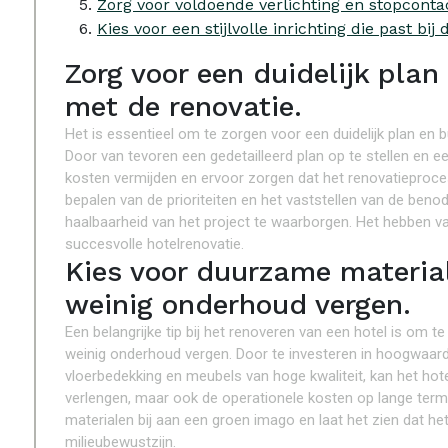
Zorg voor voldoende verlichting en stopconta
Kies voor een stijlvolle inrichting die past bij 
Zorg voor een duidelijk plan
met de renovatie.
Het is essentieel om te zorgen voor een duidelijk plan en 
Door van tevoren een gedetailleerd plan op te stellen en ee
kosten vermijden en ervoor zorgen dat het renovatieproces
bepalen van de prioriteiten en het vaststellen van de benod
haalbaarheid van het project te waarborgen. Het hebben va
succesvolle hotelrenovatie.
Kies voor duurzame materia
weinig onderhoud vergen.
Een belangrijke tip bij het renoveren van een hotel is om
weinig onderhoud vergen. Door te investeren in hoogwaardi
vloerbedekking en meubels van hoge kwaliteit, kan het ho
verlengen, maar ook de operationele kosten op lange term
materialen bij aan een groen imago en laat het zien dat h
milieubewustzijn.