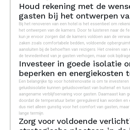
Houd rekening met de wense
gasten bij het ontwerpen v
Bij het renoveren van een hotel is het essentieel om reke
het ontwerpen van de kamers. Door te luisteren naar de fe
kun je ervoor zorgen dat de kamers voldoen aan de verwac
zaken zoals comfortabele bedden, voldoende opbergruimte
aansluiten bij de behoeften van reizigers. Het creëren van 
de tevredenheid van je gasten verhogen, maar ook bijdrage
Investeer in goede isolatie 
beperken en energiekosten t
Een belangrijke tip voor hotelrenovatie is om te investere
geluidsisolatie kunnen geluidsoverlast van buitenaf en tu
aangename verblijfservaring voor gasten. Daarnaast kan g
doordat de temperatuur beter gereguleerd kan worden en er
dus niet alleen gunstig voor het comfort van gasten, maar
lange termijn.
Zorg voor voldoende verlich