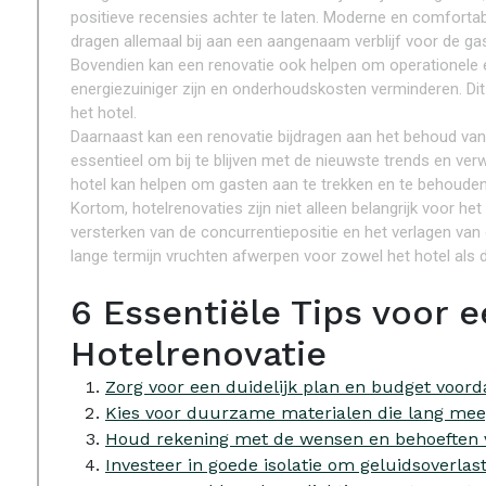
positieve recensies achter te laten. Moderne en comfortabel
dragen allemaal bij aan een aangenaam verblijf voor de ga
Bovendien kan een renovatie ook helpen om operationele e
energiezuiniger zijn en onderhoudskosten verminderen. Dit
het hotel.
Daarnaast kan een renovatie bijdragen aan het behoud van 
essentieel om bij te blijven met de nieuwste trends en 
hotel kan helpen om gasten aan te trekken en te behouden
Kortom, hotelrenovaties zijn niet alleen belangrijk voor he
versterken van de concurrentiepositie en het verlagen van 
lange termijn vruchten afwerpen voor zowel het hotel als 
6 Essentiële Tips voor 
Hotelrenovatie
Zorg voor een duidelijk plan en budget voorda
Kies voor duurzame materialen die lang mee
Houd rekening met de wensen en behoeften v
Investeer in goede isolatie om geluidsoverlas