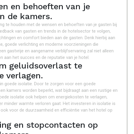
n en behoeften van je
an de kamers.
ning te houden met de wensen en behoeften van je gasten bij
edback van gasten en trends in de hotelsector te volgen,
htingen en comfort bieden aan de gasten. Denk hierbij aan
, goede verlichting en moderne voorzieningen die
een gastvrije en aangename verblijfservaring zal niet alleen
n aan het succes en de reputatie van je hotel.
om geluidsoverlast te
e verlagen.
n in goede isolatie. Door te zorgen voor een goede
ssen kamers worden beperkt, wat bijdraagt aan een rustige en
oede isolatie ook helpen om energiekosten te verlagen,
 minder warmte verloren gaat. Het investeren in isolatie is
 ook voor de duurzaamheid en efficiëntie van het hotel op
ting en stopcontacten op