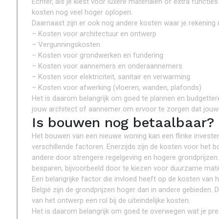
Echter, als je kiest voor luxere materialen of extra funct
kosten nog veel hoger oplopen.
Daarnaast zijn er ook nog andere kosten waar je rekening
– Kosten voor architectuur en ontwerp
– Vergunningskosten
– Kosten voor grondwerken en fundering
– Kosten voor aannemers en onderaannemers
– Kosten voor elektriciteit, sanitair en verwarming
– Kosten voor afwerking (vloeren, wanden, plafonds)
Het is daarom belangrijk om goed te plannen en budgette
jouw architect of aannemer om ervoor te zorgen dat jouw
Is bouwen nog betaalbaar?
Het bouwen van een nieuwe woning kan een flinke investeri
verschillende factoren. Enerzijds zijn de kosten voor het
andere door strengere regelgeving en hogere grondprijzen.
besparen, bijvoorbeeld door te kiezen voor duurzame materi
Een belangrijke factor die invloed heeft op de kosten van 
België zijn de grondprijzen hoger dan in andere gebieden.
van het ontwerp een rol bij de uiteindelijke kosten.
Het is daarom belangrijk om goed te overwegen wat je preci