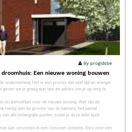
By progidsbe
w droomhuis: Een nieuwe woning bouwen
onderneming. Het is een proces dat veel tijd en energie
kel geven we je graag wat tips en advies om je op weg te
en en behoeften voor de nieuwe woning. Wat zijn de
nk hierbij aan de grootte van de kamers, het aantal
 van alle belangrijke punten zodat je deze later kunt
 visie kan omzetten in een concreet ontwerp. Kies voor een