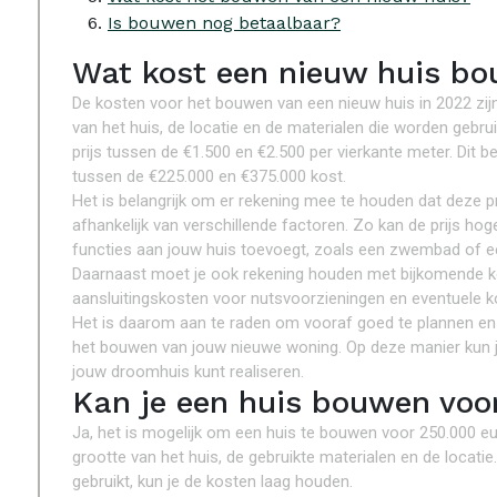
Is bouwen nog betaalbaar?
Wat kost een nieuw huis b
De kosten voor het bouwen van een nieuw huis in 2022 zijn 
van het huis, de locatie en de materialen die worden gebr
prijs tussen de €1.500 en €2.500 per vierkante meter. Dit 
tussen de €225.000 en €375.000 kost.
Het is belangrijk om er rekening mee te houden dat deze pri
afhankelijk van verschillende factoren. Zo kan de prijs hoger
functies aan jouw huis toevoegt, zoals een zwembad of e
Daarnaast moet je ook rekening houden met bijkomende ko
aansluitingskosten voor nutsvoorzieningen en eventuele k
Het is daarom aan te raden om vooraf goed te plannen en v
het bouwen van jouw nieuwe woning. Op deze manier kun je
jouw droomhuis kunt realiseren.
Kan je een huis bouwen voo
Ja, het is mogelijk om een huis te bouwen voor 250.000 eu
grootte van het huis, de gebruikte materialen en de locati
gebruikt, kun je de kosten laag houden.