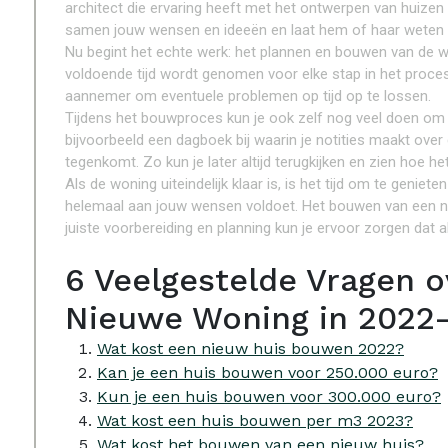
architect die ervaring heeft met het ontwerpen van huizen d
samen jouw wensen en ideeën en laat hem of haar weten wa
Nu begint het echte werk: het plannen en bouwen van de wo
voldoende tijd wordt genomen voor elke stap in het proces
aannemer om eventuele problemen op tijd op te lossen.
Tijdens het bouwproces kun je ook zelf nog veel doen om e
bijvoorbeeld een dagboek bij waarin je notities maakt ove
tegenkomt. Zo kun je later altijd terugkijken en zien hoe he
Als de woning uiteindelijk klaar is, is het tijd om te geniet
helemaal aan jouw wensen voldoet. Het bouwen van een n
juiste voorbereiding en planning kun je ervoor zorgen dat a
6 Veelgestelde Vragen 
Nieuwe Woning in 2022
Wat kost een nieuw huis bouwen 2022?
Kan je een huis bouwen voor 250.000 euro?
Kun je een huis bouwen voor 300.000 euro?
Wat kost een huis bouwen per m3 2023?
Wat kost het bouwen van een nieuw huis?