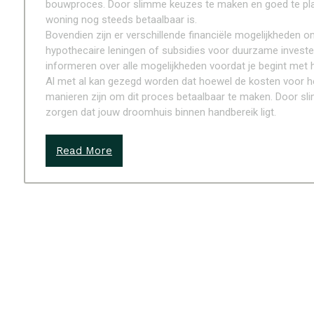
bouwproces. Door slimme keuzes te maken en goed te pla
woning nog steeds betaalbaar is.
Bovendien zijn er verschillende financiële mogelijkheden o
hypothecaire leningen of subsidies voor duurzame investe
informeren over alle mogelijkheden voordat je begint met
Al met al kan gezegd worden dat hoewel de kosten voor h
manieren zijn om dit proces betaalbaar te maken. Door s
zorgen dat jouw droomhuis binnen handbereik ligt.
Read More