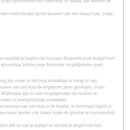
ies zoals bijvoorbeeld een zwembad of sauna, dan kunnen de
 mee moet houden bij het bouwen van een nieuw huis, zoals:
ren voordat je begint met bouwen. Bespreek jouw budget met
 droomhuis binnen jouw financiële mogelijkheden past.
ng zijn, maar of het nog betaalbaar is hangt af van
 bouwen van een huis de afgelopen jaren gestegen, onder
 Anderzijds zijn er ook mogelijkheden om kosten te
alen of energiezuinige installaties.
het bouwen van een huis is de locatie. In sommige regio’s in
 Daarnaast spelen ook zaken zoals de grootte en complexiteit
es wilt en wat je budget is voordat je begint met het