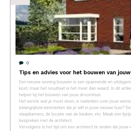
0
Tips en advies voor het bouwen van jou
Een nieuwe woning bouwen is een spannende en uitdagende 
kost, maar het resultaat is het meer dan waard. In dit arti
helpen bij het bouwen van jouw droomhuis.
Het eerste wat je moet doen, is nadenken over jouw wens
belangrijkste kenmerken die je wilt in jouw nieuwe huis? De
slaapkamers, de locatie van de keuken, etc. Maak een lijstje
bespreken met de architect.
Vervolgens is het tijd om een architect te vinden die jouw