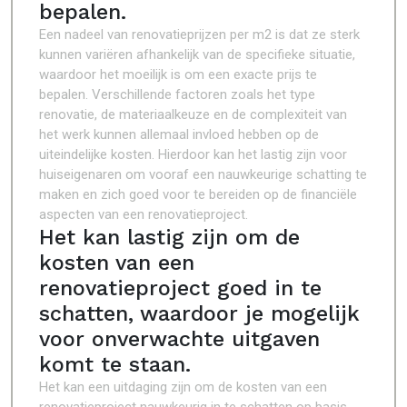
bepalen.
Een nadeel van renovatieprijzen per m2 is dat ze sterk
kunnen variëren afhankelijk van de specifieke situatie,
waardoor het moeilijk is om een exacte prijs te
bepalen. Verschillende factoren zoals het type
renovatie, de materiaalkeuze en de complexiteit van
het werk kunnen allemaal invloed hebben op de
uiteindelijke kosten. Hierdoor kan het lastig zijn voor
huiseigenaren om vooraf een nauwkeurige schatting te
maken en zich goed voor te bereiden op de financiële
aspecten van een renovatieproject.
Het kan lastig zijn om de
kosten van een
renovatieproject goed in te
schatten, waardoor je mogelijk
voor onverwachte uitgaven
komt te staan.
Het kan een uitdaging zijn om de kosten van een