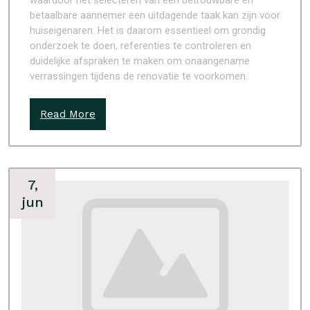
waardoor het selecteren van een betrouwbare en
betaalbare aannemer een uitdagende taak kan zijn voor
huiseigenaren. Het is daarom essentieel om grondig
onderzoek te doen, referenties te controleren en
duidelijke afspraken te maken om onaangename
verrassingen tijdens de renovatie te voorkomen.
Read More
7,
jun