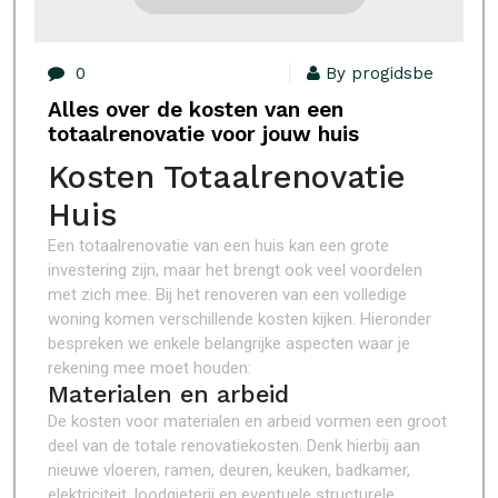
0
By progidsbe
Alles over de kosten van een
totaalrenovatie voor jouw huis
Kosten Totaalrenovatie
Huis
Een totaalrenovatie van een huis kan een grote
investering zijn, maar het brengt ook veel voordelen
met zich mee. Bij het renoveren van een volledige
woning komen verschillende kosten kijken. Hieronder
bespreken we enkele belangrijke aspecten waar je
rekening mee moet houden:
Materialen en arbeid
De kosten voor materialen en arbeid vormen een groot
deel van de totale renovatiekosten. Denk hierbij aan
nieuwe vloeren, ramen, deuren, keuken, badkamer,
elektriciteit, loodgieterij en eventuele structurele