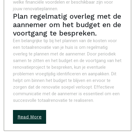
welke financiële voordelen er beschikbaar zijn voor
jouw renovatieplannen.
Plan regelmatig overleg met de
aannemer om het budget en de
voortgang te bespreken.
Een belangrijke tip bij het plannen van de kosten voor
een totaalrenovatie van je huis is om regelmatig
overleg te plannen met de aannemer. Door periodiek
samen te zitten en het budget en de voortgang van het
renovatieproject te bespreken, kun je eventuele
problemen vroegtijdig identificeren en aanpakken. Dit
helpt om binnen het budget te blijven en ervoor te
zorgen dat de renovatie soepel verloopt. Effectieve
communicatie met de aannemer is essentieel om een
succesvolle totaalrenovatie te realiseren.
Read More