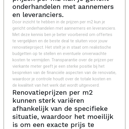
onderhandelen met aannemers
en leveranciers.
Door inzicht te hebben in de prijzen per m2 kun je
gericht onderhandelen met aannemers en leveranciers.
Met deze kennis ben je beter voorbereid om offertes
te vergelijken en de beste deal te sluiten voor jouw
renovatieproject. Het stelt je in staat om realistische
budgetten op te stellen en eventuele onverwachte
kosten te vermijden. Transparantie over de prijzen per
vierkante meter geeft je een sterke positie bij het
bespreken van de financiële aspecten van de renovatie,
waardoor je controle houdt over de totale kosten en
de kwaliteit van het werk dat wordt uitgevoerd.
Renovatieprijzen per m2
kunnen sterk variëren
afhankelijk van de specifieke
situatie, waardoor het moeilijk
is om een exacte prijs te