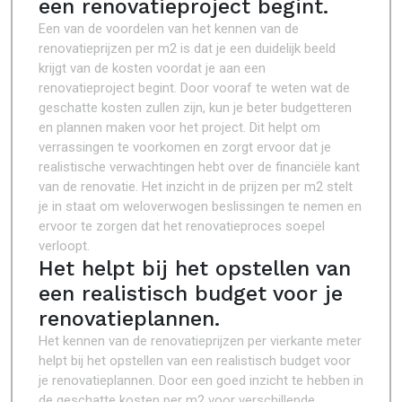
een renovatieproject begint.
Een van de voordelen van het kennen van de
renovatieprijzen per m2 is dat je een duidelijk beeld
krijgt van de kosten voordat je aan een
renovatieproject begint. Door vooraf te weten wat de
geschatte kosten zullen zijn, kun je beter budgetteren
en plannen maken voor het project. Dit helpt om
verrassingen te voorkomen en zorgt ervoor dat je
realistische verwachtingen hebt over de financiële kant
van de renovatie. Het inzicht in de prijzen per m2 stelt
je in staat om weloverwogen beslissingen te nemen en
ervoor te zorgen dat het renovatieproces soepel
verloopt.
Het helpt bij het opstellen van
een realistisch budget voor je
renovatieplannen.
Het kennen van de renovatieprijzen per vierkante meter
helpt bij het opstellen van een realistisch budget voor
je renovatieplannen. Door een goed inzicht te hebben in
de geschatte kosten per m2 voor verschillende