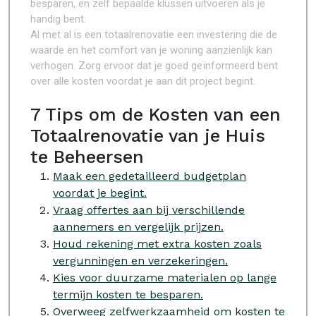
besparen, en zelf bepaalde klussen uitvoeren als je
handig bent.
Al met al is een totaalrenovatie een investering die de
waarde en het comfort van je woning aanzienlijk kan
verhogen. Zorg ervoor dat je goed geïnformeerd bent
over alle kosten voordat je aan dit project begint.
7 Tips om de Kosten van een
Totaalrenovatie van je Huis
te Beheersen
Maak een gedetailleerd budgetplan
voordat je begint.
Vraag offertes aan bij verschillende
aannemers en vergelijk prijzen.
Houd rekening met extra kosten zoals
vergunningen en verzekeringen.
Kies voor duurzame materialen op lange
termijn kosten te besparen.
Overweeg zelfwerkzaamheid om kosten te