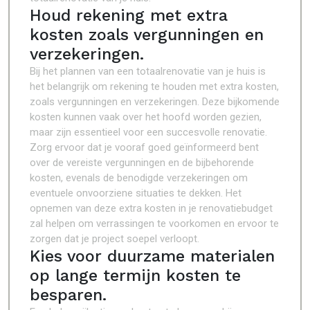
Houd rekening met extra
kosten zoals vergunningen en
verzekeringen.
Bij het plannen van een totaalrenovatie van je huis is
het belangrijk om rekening te houden met extra kosten,
zoals vergunningen en verzekeringen. Deze bijkomende
kosten kunnen vaak over het hoofd worden gezien,
maar zijn essentieel voor een succesvolle renovatie.
Zorg ervoor dat je vooraf goed geïnformeerd bent
over de vereiste vergunningen en de bijbehorende
kosten, evenals de benodigde verzekeringen om
eventuele onvoorziene situaties te dekken. Het
opnemen van deze extra kosten in je renovatiebudget
zal helpen om verrassingen te voorkomen en ervoor te
zorgen dat je project soepel verloopt.
Kies voor duurzame materialen
op lange termijn kosten te
besparen.