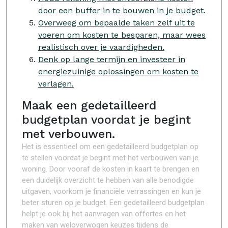
door een buffer in te bouwen in je budget.
Overweeg om bepaalde taken zelf uit te
voeren om kosten te besparen, maar wees
realistisch over je vaardigheden.
Denk op lange termijn en investeer in
energiezuinige oplossingen om kosten te
verlagen.
Maak een gedetailleerd
budgetplan voordat je begint
met verbouwen.
Het is essentieel om een gedetailleerd budgetplan op
te stellen voordat je begint met het verbouwen van je
woning. Door vooraf de kosten in kaart te brengen en
een duidelijk overzicht te hebben van alle benodigde
uitgaven, voorkom je financiële verrassingen en kun je
beter sturen op je budget. Een gedetailleerd budgetplan
helpt je ook bij het aanvragen van offertes en het
maken van weloverwogen keuzes tijdens de