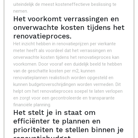
uiteindelijk de meest kosteneffectieve beslissing te
nemen.
Het voorkomt verrassingen en
onverwachte kosten tijdens het
renovatieproces.
Het inzicht hebben in renovatieprijzen per vierkante
meter heeft als voordeel dat het verrassingen en
onverwachte kosten tijdens het renovatieproces kan
voorkomen. Door vooraf een duidelijk beeld te hebben
van de geschatte kosten per m2, kunnen
renovatieplannen realistisch worden opgesteld en
kunnen budgetoverschrijdingen worden vermeden. Dit
helpt om het renovatieproces soepel te laten verlopen
en zorgt voor een gecontroleerde en transparante
financiële planning.
Het stelt je in staat om
efficiënter te plannen en
prioriteiten te stellen binnen je