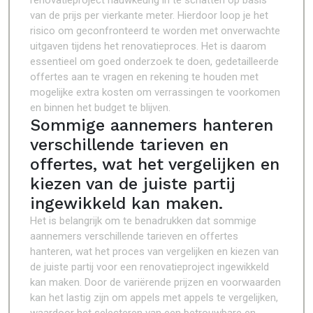
renovatieproject nauwkeurig in te schatten op basis
van de prijs per vierkante meter. Hierdoor loop je het
risico om geconfronteerd te worden met onverwachte
uitgaven tijdens het renovatieproces. Het is daarom
essentieel om goed onderzoek te doen, gedetailleerde
offertes aan te vragen en rekening te houden met
mogelijke extra kosten om verrassingen te voorkomen
en binnen het budget te blijven.
Sommige aannemers hanteren
verschillende tarieven en
offertes, wat het vergelijken en
kiezen van de juiste partij
ingewikkeld kan maken.
Het is belangrijk om te benadrukken dat sommige
aannemers verschillende tarieven en offertes
hanteren, wat het proces van vergelijken en kiezen van
de juiste partij voor een renovatieproject ingewikkeld
kan maken. Door de variërende prijzen en voorwaarden
kan het lastig zijn om appels met appels te vergelijken,