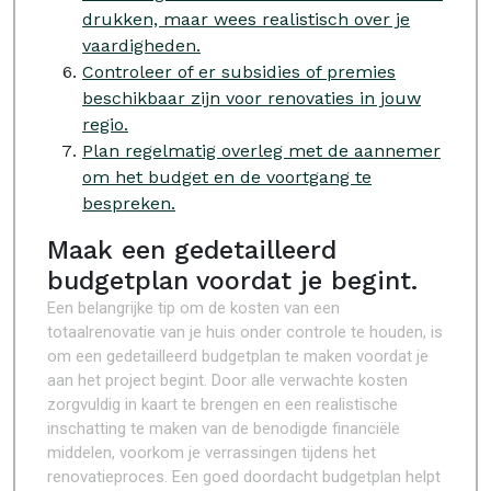
drukken, maar wees realistisch over je
vaardigheden.
Controleer of er subsidies of premies
beschikbaar zijn voor renovaties in jouw
regio.
Plan regelmatig overleg met de aannemer
om het budget en de voortgang te
bespreken.
Maak een gedetailleerd
budgetplan voordat je begint.
Een belangrijke tip om de kosten van een
totaalrenovatie van je huis onder controle te houden, is
om een gedetailleerd budgetplan te maken voordat je
aan het project begint. Door alle verwachte kosten
zorgvuldig in kaart te brengen en een realistische
inschatting te maken van de benodigde financiële
middelen, voorkom je verrassingen tijdens het
renovatieproces. Een goed doordacht budgetplan helpt