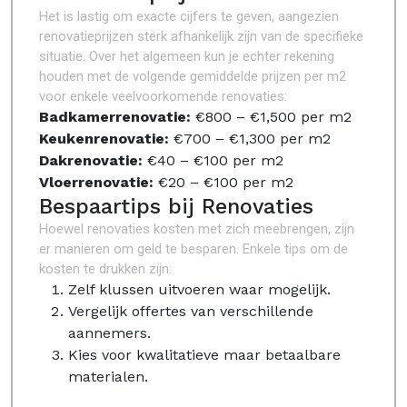
Het is lastig om exacte cijfers te geven, aangezien
renovatieprijzen sterk afhankelijk zijn van de specifieke
situatie. Over het algemeen kun je echter rekening
houden met de volgende gemiddelde prijzen per m2
voor enkele veelvoorkomende renovaties:
Badkamerrenovatie:
€800 – €1,500 per m2
Keukenrenovatie:
€700 – €1,300 per m2
Dakrenovatie:
€40 – €100 per m2
Vloerrenovatie:
€20 – €100 per m2
Bespaartips bij Renovaties
Hoewel renovaties kosten met zich meebrengen, zijn
er manieren om geld te besparen. Enkele tips om de
kosten te drukken zijn:
Zelf klussen uitvoeren waar mogelijk.
Vergelijk offertes van verschillende
aannemers.
Kies voor kwalitatieve maar betaalbare
materialen.