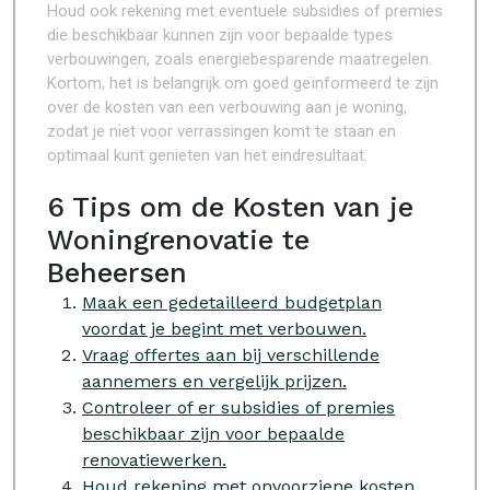
Houd ook rekening met eventuele subsidies of premies
die beschikbaar kunnen zijn voor bepaalde types
verbouwingen, zoals energiebesparende maatregelen.
Kortom, het is belangrijk om goed geïnformeerd te zijn
over de kosten van een verbouwing aan je woning,
zodat je niet voor verrassingen komt te staan en
optimaal kunt genieten van het eindresultaat.
6 Tips om de Kosten van je
Woningrenovatie te
Beheersen
Maak een gedetailleerd budgetplan
voordat je begint met verbouwen.
Vraag offertes aan bij verschillende
aannemers en vergelijk prijzen.
Controleer of er subsidies of premies
beschikbaar zijn voor bepaalde
renovatiewerken.
Houd rekening met onvoorziene kosten