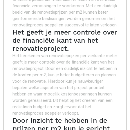
financiële verrassingen te voorkomen. Met een duidelijk
beeld van de renovatieprijzen per m2 kunnen beter
geïnformeerde beslissingen worden genomen om het
renovatieproces soepel en succesvol te laten verlopen.
Het geeft je meer controle over
de financiële kant van het
renovatieproject.
Het berekenen van renovatieprijzen per vierkante meter
geeft je meer controle over de financiële kant van het
renovatieproject. Door een duidelijk inzicht te hebben in
de kosten per m2, kun je beter budgetteren en plannen
voor de renovatie. Hierdoor kun je nauwkeuriger
bepalen welke aspecten van het project prioriteit
hebben en waar mogelijk kostenbesparingen kunnen
worden gerealiseerd. Dit helpt bij het creëren van een
realistisch budget en zorgt ervoor dat het
renovatieproces soepeler verloopt.
Door inzicht te hebben in de
prijzen per m2 kun je gericht