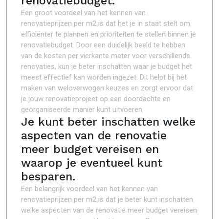
renovatiebudget.
Een groot voordeel van het kennen van
renovatieprijzen per m2 is dat het je in staat stelt om
efficiënter te plannen en prioriteiten te stellen binnen je
renovatiebudget. Door een duidelijk beeld te hebben
van de kosten per vierkante meter voor verschillende
renovaties, kun je beter inschatten waar je budget het
meest effectief kan worden ingezet. Dit helpt bij het
maken van weloverwogen keuzes en zorgt ervoor dat
je jouw renovatieproject op een doordachte en
georganiseerde manier kunt uitvoeren.
Je kunt beter inschatten welke
aspecten van de renovatie
meer budget vereisen en
waarop je eventueel kunt
besparen.
Een belangrijk voordeel van het kennen van
renovatieprijzen per m2 is dat je beter kunt inschatten
welke aspecten van de renovatie meer budget vereisen