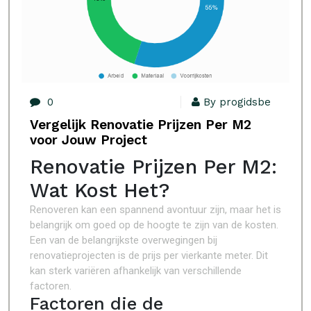
0
By progidsbe
Vergelijk Renovatie Prijzen Per M2
voor Jouw Project
Renovatie Prijzen Per M2:
Wat Kost Het?
Renoveren kan een spannend avontuur zijn, maar het is
belangrijk om goed op de hoogte te zijn van de kosten.
Een van de belangrijkste overwegingen bij
renovatieprojecten is de prijs per vierkante meter. Dit
kan sterk variëren afhankelijk van verschillende
factoren.
Factoren die de