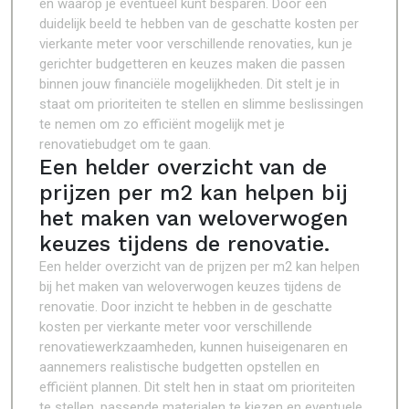
en waarop je eventueel kunt besparen. Door een
duidelijk beeld te hebben van de geschatte kosten per
vierkante meter voor verschillende renovaties, kun je
gerichter budgetteren en keuzes maken die passen
binnen jouw financiële mogelijkheden. Dit stelt je in
staat om prioriteiten te stellen en slimme beslissingen
te nemen om zo efficiënt mogelijk met je
renovatiebudget om te gaan.
Een helder overzicht van de
prijzen per m2 kan helpen bij
het maken van weloverwogen
keuzes tijdens de renovatie.
Een helder overzicht van de prijzen per m2 kan helpen
bij het maken van weloverwogen keuzes tijdens de
renovatie. Door inzicht te hebben in de geschatte
kosten per vierkante meter voor verschillende
renovatiewerkzaamheden, kunnen huiseigenaren en
aannemers realistische budgetten opstellen en
efficiënt plannen. Dit stelt hen in staat om prioriteiten
te stellen, passende materialen te kiezen en eventuele