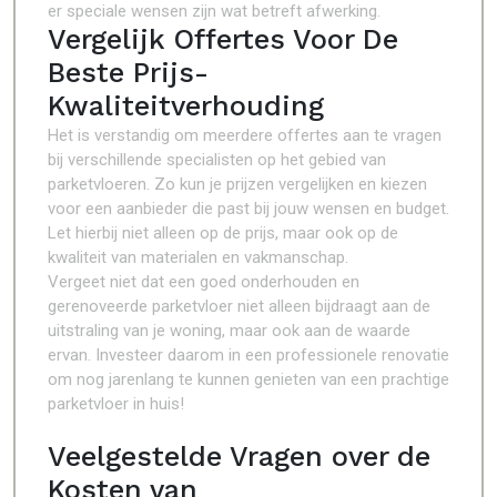
er speciale wensen zijn wat betreft afwerking.
Vergelijk Offertes Voor De
Beste Prijs-
Kwaliteitverhouding
Het is verstandig om meerdere offertes aan te vragen
bij verschillende specialisten op het gebied van
parketvloeren. Zo kun je prijzen vergelijken en kiezen
voor een aanbieder die past bij jouw wensen en budget.
Let hierbij niet alleen op de prijs, maar ook op de
kwaliteit van materialen en vakmanschap.
Vergeet niet dat een goed onderhouden en
gerenoveerde parketvloer niet alleen bijdraagt aan de
uitstraling van je woning, maar ook aan de waarde
ervan. Investeer daarom in een professionele renovatie
om nog jarenlang te kunnen genieten van een prachtige
parketvloer in huis!
Veelgestelde Vragen over de
Kosten van