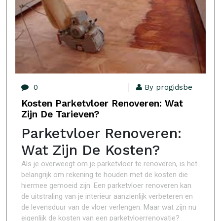
0
By progidsbe
Kosten Parketvloer Renoveren: Wat
Zijn De Tarieven?
Parketvloer Renoveren:
Wat Zijn De Kosten?
Als je overweegt om je parketvloer te renoveren, is het
belangrijk om rekening te houden met de kosten die
hiermee gemoeid zijn. Een parketvloer renoveren kan
de uitstraling van je interieur aanzienlijk verbeteren en
de levensduur van de vloer verlengen. Maar wat zijn nu
eigenlijk de kosten van een parketvloerrenovatie?