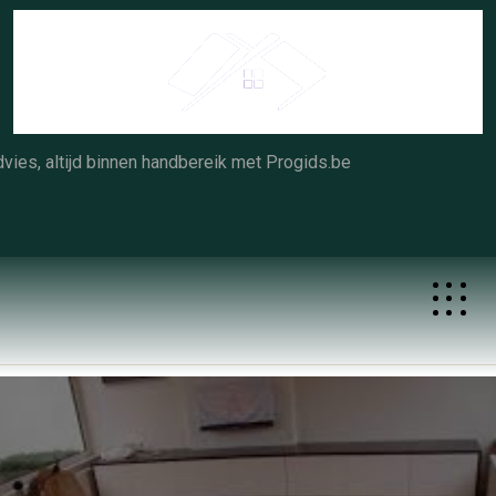
Skip
to
content
vies, altijd binnen handbereik met Progids.be