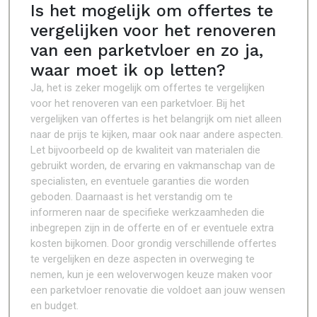
Is het mogelijk om offertes te
vergelijken voor het renoveren
van een parketvloer en zo ja,
waar moet ik op letten?
Ja, het is zeker mogelijk om offertes te vergelijken
voor het renoveren van een parketvloer. Bij het
vergelijken van offertes is het belangrijk om niet alleen
naar de prijs te kijken, maar ook naar andere aspecten.
Let bijvoorbeeld op de kwaliteit van materialen die
gebruikt worden, de ervaring en vakmanschap van de
specialisten, en eventuele garanties die worden
geboden. Daarnaast is het verstandig om te
informeren naar de specifieke werkzaamheden die
inbegrepen zijn in de offerte en of er eventuele extra
kosten bijkomen. Door grondig verschillende offertes
te vergelijken en deze aspecten in overweging te
nemen, kun je een weloverwogen keuze maken voor
een parketvloer renovatie die voldoet aan jouw wensen
en budget.