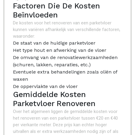
Factoren Die De Kosten
Beïnvloeden
De kosten voor het renoveren van een parketvloer
kunnen variëren afhankelijk van verschillende factoren,
waaronder:
De staat van de huidige parketvloer
Het type hout en afwerking van de vloer
De omvang van de renovatiewerkzaamheden
(schuren, lakken, reparaties, etc.)
Eventuele extra behandelingen zoals oliën of
waxen
De oppervlakte van de vloer
Gemiddelde Kosten
Parketvloer Renoveren
Over het algemeen liggen de gemiddelde kosten voor
het renoveren van een parketvloer tussen €20 en €40
per vierkante meter. Deze prijs kan echter hoger
uitvallen als er extra werkzaamheden nodig zijn of als