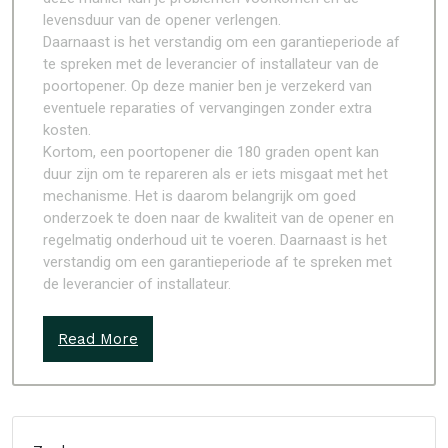
levensduur van de opener verlengen.
Daarnaast is het verstandig om een garantieperiode af
te spreken met de leverancier of installateur van de
poortopener. Op deze manier ben je verzekerd van
eventuele reparaties of vervangingen zonder extra
kosten.
Kortom, een poortopener die 180 graden opent kan
duur zijn om te repareren als er iets misgaat met het
mechanisme. Het is daarom belangrijk om goed
onderzoek te doen naar de kwaliteit van de opener en
regelmatig onderhoud uit te voeren. Daarnaast is het
verstandig om een garantieperiode af te spreken met
de leverancier of installateur.
Read More