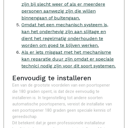
zijn bij slecht weer of als er meerdere
personen aanwezig zijn die willen
binnengaan of buitengaan.
Omdat het een mechanisch systeem is,
kan het onderhevig zijn aan slijtage en
dient het regelmatig onderhouden te
worden om goed te blijven werken.
Als er iets misgaat met het mechanisme
kan reparatie duur zijn omdat er speciale
technici nodig zijn voor dit soort systemen.
Eenvoudig te installeren
Een van de grootste voordelen van een poortopener
die 180 graden opent, is dat deze eenvoudig te
installeren is. In tegenstelling tot andere soorten
automatische poortopeners, vereist de installatie van
een poortopener 180 graden geen speciale kennis of
gereedschap.
Dit betekent dat je geen professionele installateur