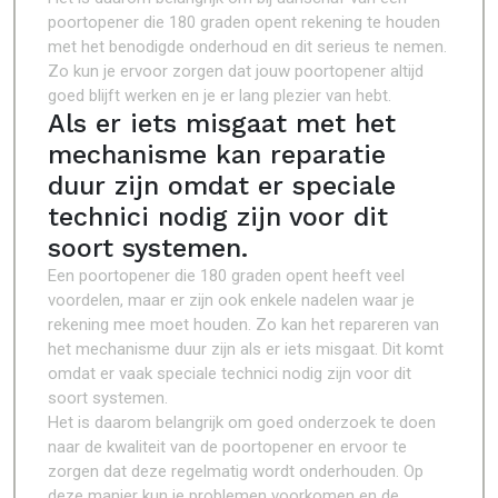
poortopener die 180 graden opent rekening te houden
met het benodigde onderhoud en dit serieus te nemen.
Zo kun je ervoor zorgen dat jouw poortopener altijd
goed blijft werken en je er lang plezier van hebt.
Als er iets misgaat met het
mechanisme kan reparatie
duur zijn omdat er speciale
technici nodig zijn voor dit
soort systemen.
Een poortopener die 180 graden opent heeft veel
voordelen, maar er zijn ook enkele nadelen waar je
rekening mee moet houden. Zo kan het repareren van
het mechanisme duur zijn als er iets misgaat. Dit komt
omdat er vaak speciale technici nodig zijn voor dit
soort systemen.
Het is daarom belangrijk om goed onderzoek te doen
naar de kwaliteit van de poortopener en ervoor te
zorgen dat deze regelmatig wordt onderhouden. Op
deze manier kun je problemen voorkomen en de