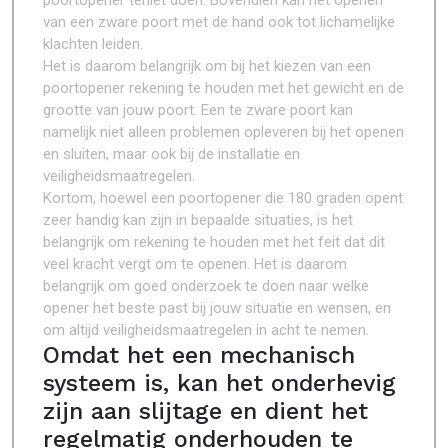
poortopener teniet doen. Bovendien kan het openen
van een zware poort met de hand ook tot lichamelijke
klachten leiden.
Het is daarom belangrijk om bij het kiezen van een
poortopener rekening te houden met het gewicht en de
grootte van jouw poort. Een te zware poort kan
namelijk niet alleen problemen opleveren bij het openen
en sluiten, maar ook bij de installatie en
veiligheidsmaatregelen.
Kortom, hoewel een poortopener die 180 graden opent
zeer handig kan zijn in bepaalde situaties, is het
belangrijk om rekening te houden met het feit dat dit
veel kracht vergt om te openen. Het is daarom
belangrijk om goed onderzoek te doen naar welke
opener het beste past bij jouw situatie en wensen, en
om altijd veiligheidsmaatregelen in acht te nemen.
Omdat het een mechanisch
systeem is, kan het onderhevig
zijn aan slijtage en dient het
regelmatig onderhouden te