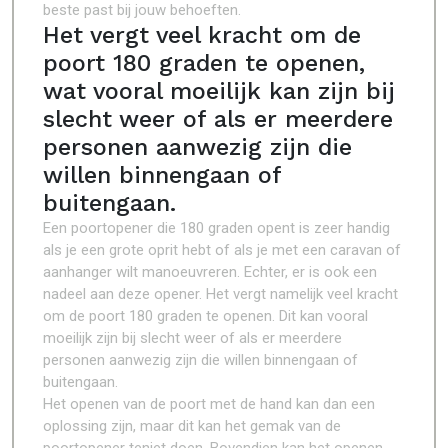
beste past bij jouw behoeften.
Het vergt veel kracht om de
poort 180 graden te openen,
wat vooral moeilijk kan zijn bij
slecht weer of als er meerdere
personen aanwezig zijn die
willen binnengaan of
buitengaan.
Een poortopener die 180 graden opent is zeer handig
als je een grote oprit hebt of als je met een caravan of
aanhanger wilt manoeuvreren. Echter, er is ook een
nadeel aan deze opener. Het vergt namelijk veel kracht
om de poort 180 graden te openen. Dit kan vooral
moeilijk zijn bij slecht weer of als er meerdere
personen aanwezig zijn die willen binnengaan of
buitengaan.
Het openen van de poort met de hand kan dan een
oplossing zijn, maar dit kan het gemak van de