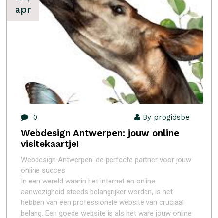
apr
0
By progidsbe
Webdesign Antwerpen: jouw online
visitekaartje!
Webdesign Antwerpen: de perfecte partner voor jouw
online succes
In een wereld waarin het internet en online
aanwezigheid steeds belangrijker worden, is het
hebben van een professionele website van cruciaal
belang. Een goede website is als het ware jouw online