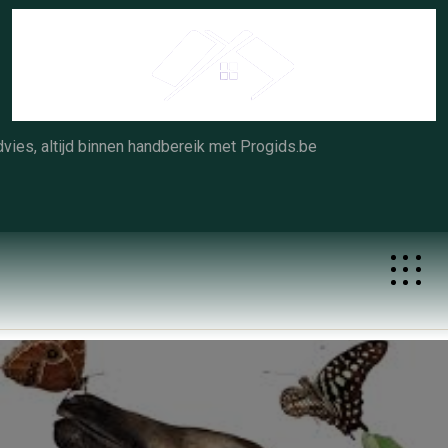
Skip
to
content
vies, altijd binnen handbereik met Progids.be