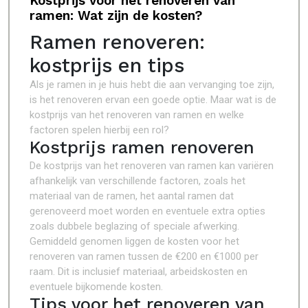
Kostprijs voor het renoveren van
ramen: Wat zijn de kosten?
Ramen renoveren:
kostprijs en tips
Als je ramen in je huis hebt die aan vervanging toe zijn,
is het renoveren ervan een goede optie. Maar wat is de
kostprijs van het renoveren van ramen en welke
factoren spelen hierbij een rol?
Kostprijs ramen renoveren
De kostprijs van het renoveren van ramen kan variëren
afhankelijk van verschillende factoren, zoals het
materiaal van de ramen, het aantal ramen dat
gerenoveerd moet worden en eventuele extra opties
zoals dubbele beglazing of speciale afwerking.
Gemiddeld genomen liggen de kosten voor het
renoveren van ramen tussen de €200 en €1000 per
raam. Dit is inclusief materiaal, arbeidskosten en
eventuele bijkomende kosten.
Tips voor het renoveren van