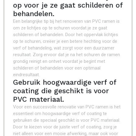
op voor je ze gaat schilderen of
behandelen.
Een belangrijke tip bij het renoveren van PVC ramen is
om ze lichtjes op te schuren voordat je ze gaat
schilderen of behandelen. Door het oppervlak lichtjes
op te schuren, creëer je een betere hechting voor de
verf of behandeling, wat zorgt voor een duurzamer
resultaat. Zorg ervoor dat je na het schuren de ramen
grondig reinigt en ontvet voordat je begint met
schilderen of behandelen voor een optimaal
eindresultaat.
Gebruik hoogwaardige verf of
coating die geschikt is voor
PVC materiaal.
Voor een succesvolle renovatie van PVC ramen is het
essentieel om hoogwaardige verf of coating te
gebruiken die speciaal geschikt is voor PVC materiaal.
Door te kiezen voor de juiste verf of coating, zorg je
niet alleen voor een mooie afwerking, maar ook voor