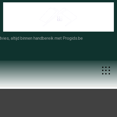
Skip
to
content
vies, altijd binnen handbereik met Progids.be