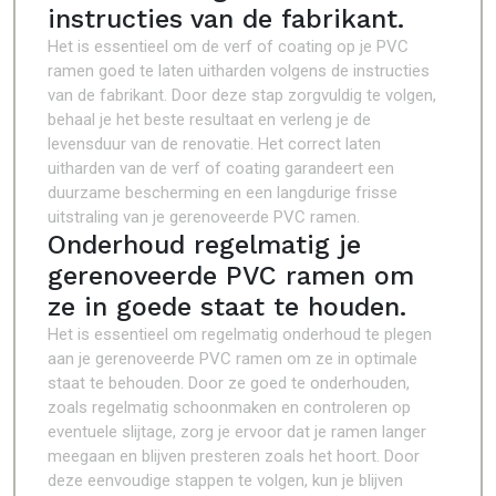
instructies van de fabrikant.
Het is essentieel om de verf of coating op je PVC
ramen goed te laten uitharden volgens de instructies
van de fabrikant. Door deze stap zorgvuldig te volgen,
behaal je het beste resultaat en verleng je de
levensduur van de renovatie. Het correct laten
uitharden van de verf of coating garandeert een
duurzame bescherming en een langdurige frisse
uitstraling van je gerenoveerde PVC ramen.
Onderhoud regelmatig je
gerenoveerde PVC ramen om
ze in goede staat te houden.
Het is essentieel om regelmatig onderhoud te plegen
aan je gerenoveerde PVC ramen om ze in optimale
staat te behouden. Door ze goed te onderhouden,
zoals regelmatig schoonmaken en controleren op
eventuele slijtage, zorg je ervoor dat je ramen langer
meegaan en blijven presteren zoals het hoort. Door
deze eenvoudige stappen te volgen, kun je blijven