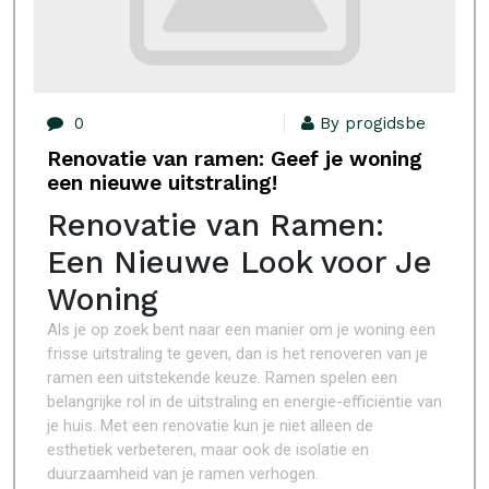
0
By progidsbe
Renovatie van ramen: Geef je woning
een nieuwe uitstraling!
Renovatie van Ramen:
Een Nieuwe Look voor Je
Woning
Als je op zoek bent naar een manier om je woning een
frisse uitstraling te geven, dan is het renoveren van je
ramen een uitstekende keuze. Ramen spelen een
belangrijke rol in de uitstraling en energie-efficiëntie van
je huis. Met een renovatie kun je niet alleen de
esthetiek verbeteren, maar ook de isolatie en
duurzaamheid van je ramen verhogen.