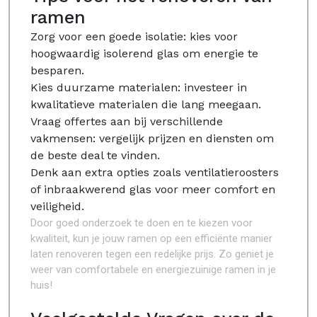
ramen
Zorg voor een goede isolatie: kies voor
hoogwaardig isolerend glas om energie te
besparen.
Kies duurzame materialen: investeer in
kwalitatieve materialen die lang meegaan.
Vraag offertes aan bij verschillende
vakmensen: vergelijk prijzen en diensten om
de beste deal te vinden.
Denk aan extra opties zoals ventilatieroosters
of inbraakwerend glas voor meer comfort en
veiligheid.
Door goed onderzoek te doen en te kiezen voor
kwaliteit, kun je jouw ramen op een efficiënte manier
laten renoveren tegen een redelijke prijs. Zo geniet je
weer van comfortabele en energiezuinige ramen in je
huis!