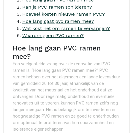
Kan je PVC ramen schilderen?
Hoeveel kosten nieuwe ramen PVC?
Hoe lang gaat pvc ramen mee?
Wat kost het om ramen te vervangen?
Waarom geen PVC ramen?
Hoe lang gaan PVC ramen
mee?
Een veelgestelde vraag over de renovatie van PVC
ramen is: “Hoe lang gaan PVC ramen mee?” PVC
ramen hebben over het algemeen een lange levensduur
van gemiddeld 20 tot 30 jaar, afhankelijk van de
kwaliteit van het materiaal en het onderhoud dat ze
ontvangen. Door regelmatig onderhoud en eventuele
renovaties uit te voeren, kunnen PVC ramen zelfs nog
langer meegaan. Het is belangrijk om te investeren in
hoogwaardige PVC ramen en ze goed te onderhouden
om optimaal te profiteren van hun duurzaamheid en
isolerende eigenschappen.