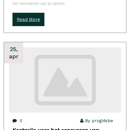
het renoveren van je ramen.
Read More
25,
apr
0
By progidsbe