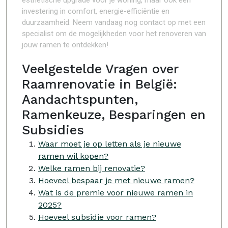
esthetische upgrade voor je woning, maar ook een
investering in comfort, energie-efficiëntie en
duurzaamheid. Neem vandaag nog contact op met een
specialist om de mogelijkheden voor het renoveren van
jouw ramen te ontdekken!
Veelgestelde Vragen over
Raamrenovatie in België:
Aandachtspunten,
Ramenkeuze, Besparingen en
Subsidies
Waar moet je op letten als je nieuwe
ramen wil kopen?
Welke ramen bij renovatie?
Hoeveel bespaar je met nieuwe ramen?
Wat is de premie voor nieuwe ramen in
2025?
Hoeveel subsidie voor ramen?