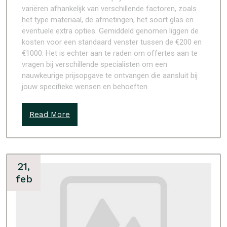
variëren afhankelijk van verschillende factoren, zoals
het type materiaal, de afmetingen, het soort glas en
eventuele extra opties. Gemiddeld genomen liggen de
kosten voor een standaard venster tussen de €200 en
€1000. Het is echter aan te raden om offertes aan te
vragen bij verschillende specialisten om een
nauwkeurige prijsopgave te ontvangen die aansluit bij
jouw specifieke wensen en behoeften.
Read More
21,
feb