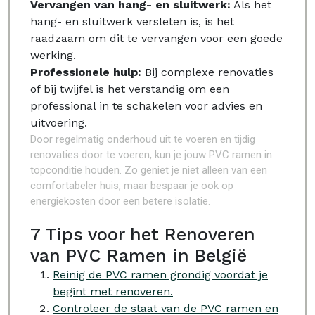
Vervangen van hang- en sluitwerk:
Als het
hang- en sluitwerk versleten is, is het
raadzaam om dit te vervangen voor een goede
werking.
Professionele hulp:
Bij complexe renovaties
of bij twijfel is het verstandig om een
professional in te schakelen voor advies en
uitvoering.
Door regelmatig onderhoud uit te voeren en tijdig
renovaties door te voeren, kun je jouw PVC ramen in
topconditie houden. Zo geniet je niet alleen van een
comfortabeler huis, maar bespaar je ook op
energiekosten door een betere isolatie.
7 Tips voor het Renoveren
van PVC Ramen in België
Reinig de PVC ramen grondig voordat je
begint met renoveren.
Controleer de staat van de PVC ramen en