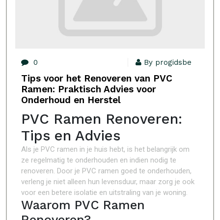
0
By progidsbe
Tips voor het Renoveren van PVC
Ramen: Praktisch Advies voor
Onderhoud en Herstel
PVC Ramen Renoveren:
Tips en Advies
Als je PVC ramen in je huis hebt, is het belangrijk om
ze regelmatig te onderhouden en indien nodig te
renoveren. Door je PVC ramen goed te onderhouden,
verleng je niet alleen hun levensduur, maar zorg je ook
voor een betere isolatie en uitstraling van je woning.
Waarom PVC Ramen
Renoveren?