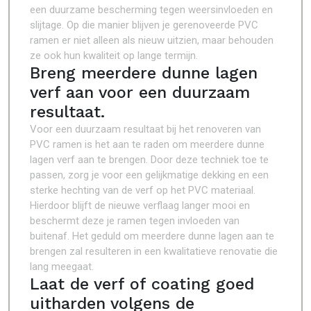
een duurzame bescherming tegen weersinvloeden en
slijtage. Op die manier blijven je gerenoveerde PVC
ramen er niet alleen als nieuw uitzien, maar behouden
ze ook hun kwaliteit op lange termijn.
Breng meerdere dunne lagen
verf aan voor een duurzaam
resultaat.
Voor een duurzaam resultaat bij het renoveren van
PVC ramen is het aan te raden om meerdere dunne
lagen verf aan te brengen. Door deze techniek toe te
passen, zorg je voor een gelijkmatige dekking en een
sterke hechting van de verf op het PVC materiaal.
Hierdoor blijft de nieuwe verflaag langer mooi en
beschermt deze je ramen tegen invloeden van
buitenaf. Het geduld om meerdere dunne lagen aan te
brengen zal resulteren in een kwalitatieve renovatie die
lang meegaat.
Laat de verf of coating goed
uitharden volgens de