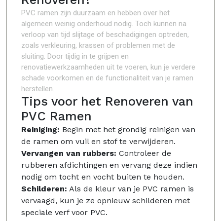
PVC ramen zijn duurzaam en hebben over het
algemeen weinig onderhoud nodig. Toch kunnen na
verloop van tijd slijtage of beschadigingen optreden,
zoals verkleuring, krassen of problemen met de
sluiting. Door tijdig in te grijpen en
renovatiewerkzaamheden uit te voeren, kun je verdere
schade voorkomen en de functionaliteit van je ramen
herstellen.
Tips voor het Renoveren van
PVC Ramen
Reiniging:
Begin met het grondig reinigen van
de ramen om vuil en stof te verwijderen.
Vervangen van rubbers:
Controleer de
rubberen afdichtingen en vervang deze indien
nodig om tocht en vocht buiten te houden.
Schilderen:
Als de kleur van je PVC ramen is
vervaagd, kun je ze opnieuw schilderen met
speciale verf voor PVC.