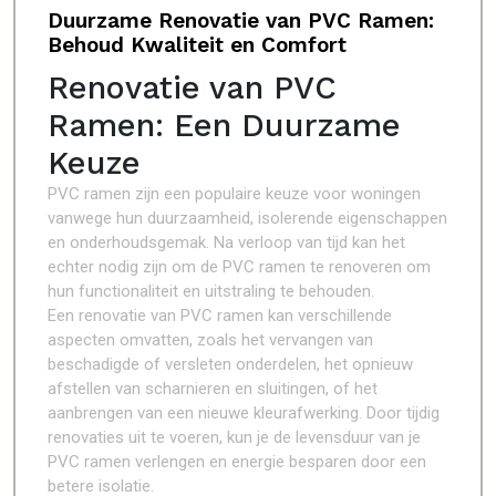
Duurzame Renovatie van PVC Ramen:
Behoud Kwaliteit en Comfort
Renovatie van PVC
Ramen: Een Duurzame
Keuze
PVC ramen zijn een populaire keuze voor woningen
vanwege hun duurzaamheid, isolerende eigenschappen
en onderhoudsgemak. Na verloop van tijd kan het
echter nodig zijn om de PVC ramen te renoveren om
hun functionaliteit en uitstraling te behouden.
Een renovatie van PVC ramen kan verschillende
aspecten omvatten, zoals het vervangen van
beschadigde of versleten onderdelen, het opnieuw
afstellen van scharnieren en sluitingen, of het
aanbrengen van een nieuwe kleurafwerking. Door tijdig
renovaties uit te voeren, kun je de levensduur van je
PVC ramen verlengen en energie besparen door een
betere isolatie.