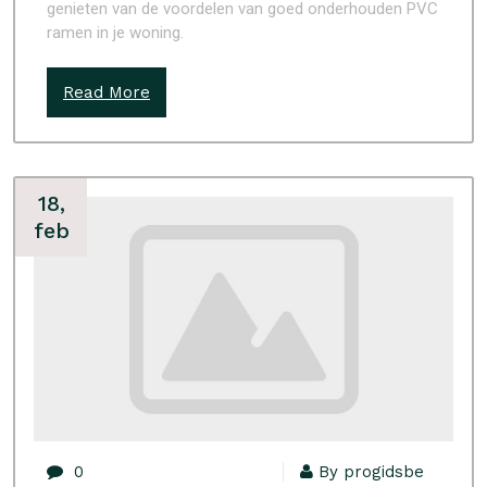
genieten van de voordelen van goed onderhouden PVC
ramen in je woning.
Read More
18,
feb
0
By progidsbe