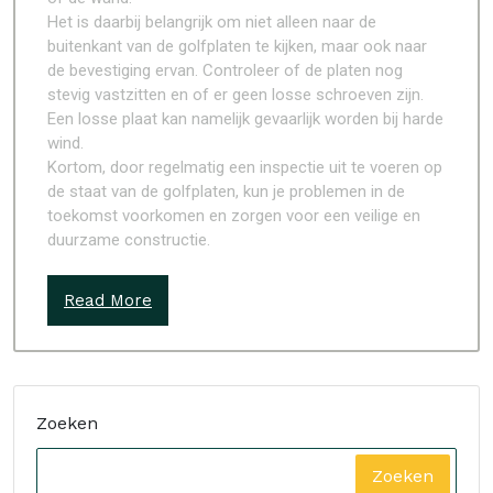
Het is daarbij belangrijk om niet alleen naar de
buitenkant van de golfplaten te kijken, maar ook naar
de bevestiging ervan. Controleer of de platen nog
stevig vastzitten en of er geen losse schroeven zijn.
Een losse plaat kan namelijk gevaarlijk worden bij harde
wind.
Kortom, door regelmatig een inspectie uit te voeren op
de staat van de golfplaten, kun je problemen in de
toekomst voorkomen en zorgen voor een veilige en
duurzame constructie.
Read More
Zoeken
Zoeken