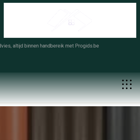
Skip
to
content
vies, altijd binnen handbereik met Progids.be