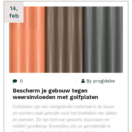
14,
feb
0
By progidsbe
Bescherm je gebouw tegen
weersinvloeden met golfplaten
Golfplaten zijn een veelgebruikt materiaal in de bouw
en worden vaak gebruikt voor het bedekken van daken
en wanden. Ze zijn licht van gewicht, duurzaam en
relatief goedkoop. Bovendien zijn ze gemakkelijk te