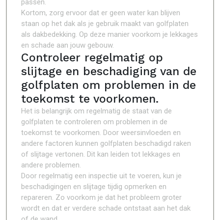
passen.
Kortom, zorg ervoor dat er geen water kan blijven
staan op het dak als je gebruik maakt van golfplaten
als dakbedekking. Op deze manier voorkom je lekkages
en schade aan jouw gebouw.
Controleer regelmatig op
slijtage en beschadiging van de
golfplaten om problemen in de
toekomst te voorkomen.
Het is belangrijk om regelmatig de staat van de
golfplaten te controleren om problemen in de
toekomst te voorkomen. Door weersinvloeden en
andere factoren kunnen golfplaten beschadigd raken
of slijtage vertonen. Dit kan leiden tot lekkages en
andere problemen.
Door regelmatig een inspectie uit te voeren, kun je
beschadigingen en slijtage tijdig opmerken en
repareren. Zo voorkom je dat het probleem groter
wordt en dat er verdere schade ontstaat aan het dak
of de wand.