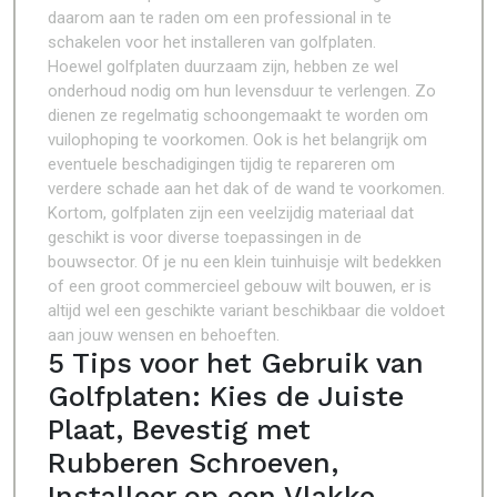
daarom aan te raden om een professional in te
schakelen voor het installeren van golfplaten.
Hoewel golfplaten duurzaam zijn, hebben ze wel
onderhoud nodig om hun levensduur te verlengen. Zo
dienen ze regelmatig schoongemaakt te worden om
vuilophoping te voorkomen. Ook is het belangrijk om
eventuele beschadigingen tijdig te repareren om
verdere schade aan het dak of de wand te voorkomen.
Kortom, golfplaten zijn een veelzijdig materiaal dat
geschikt is voor diverse toepassingen in de
bouwsector. Of je nu een klein tuinhuisje wilt bedekken
of een groot commercieel gebouw wilt bouwen, er is
altijd wel een geschikte variant beschikbaar die voldoet
aan jouw wensen en behoeften.
5 Tips voor het Gebruik van
Golfplaten: Kies de Juiste
Plaat, Bevestig met
Rubberen Schroeven,
Installeer op een Vlakke