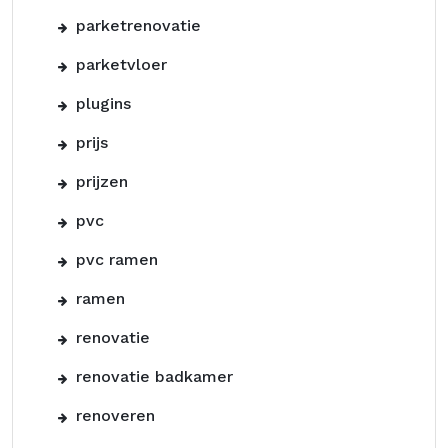
parketrenovatie
parketvloer
plugins
prijs
prijzen
pvc
pvc ramen
ramen
renovatie
renovatie badkamer
renoveren