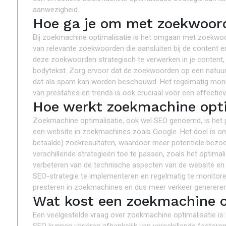
aanwezigheid.
Hoe ga je om met zoekwoord
Bij zoekmachine optimalisatie is het omgaan met zoekwoor
van relevante zoekwoorden die aansluiten bij de content e
deze zoekwoorden strategisch te verwerken in je content, z
bodytekst. Zorg ervoor dat de zoekwoorden op een natuurl
dat als spam kan worden beschouwd. Het regelmatig moni
van prestaties en trends is ook cruciaal voor een effecti
Hoe werkt zoekmachine opti
Zoekmachine optimalisatie, ook wel SEO genoemd, is het p
een website in zoekmachines zoals Google. Het doel is om 
betaalde) zoekresultaten, waardoor meer potentiële bezoe
verschillende strategieën toe te passen, zoals het optima
verbeteren van de technische aspecten van de website en h
SEO-strategie te implementeren en regelmatig te monitoren
presteren in zoekmachines en dus meer verkeer genereren
Wat kost een zoekmachine o
Een veelgestelde vraag over zoekmachine optimalisatie is