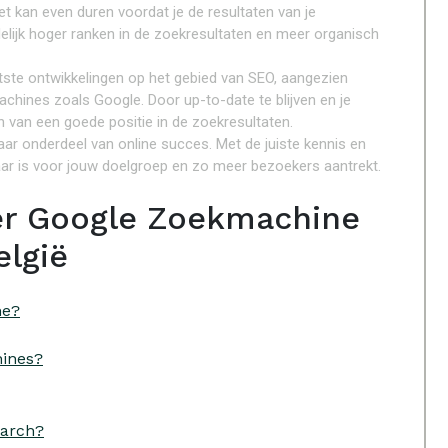
t kan even duren voordat je de resultaten van je
delijk hoger ranken in de zoekresultaten en meer organisch
atste ontwikkelingen op het gebied van SEO, aangezien
hines zoals Google. Door up-to-date te blijven en je
en van een goede positie in de zoekresultaten.
r onderdeel van online succes. Met de juiste kennis en
ar is voor jouw doelgroep en zo meer bezoekers aantrekt.
er Google Zoekmachine
elgië
ne?
hines?
earch?