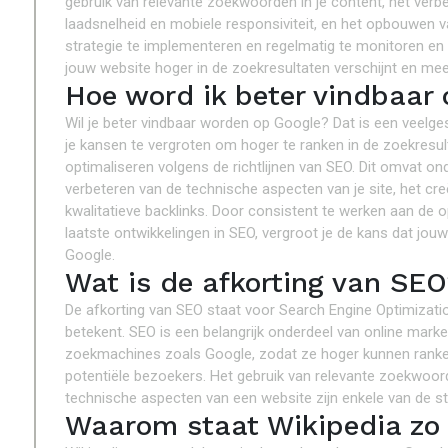
gebruik van relevante zoekwoorden in je content, het verb
laadsnelheid en mobiele responsiviteit, en het opbouwen v
strategie te implementeren en regelmatig te monitoren en
jouw website hoger in de zoekresultaten verschijnt en mee
Hoe word ik beter vindbaar
Wil je beter vindbaar worden op Google? Dat is een veelg
je kansen te vergroten om hoger te ranken in de zoekresul
optimaliseren volgens de richtlijnen van SEO. Dit omvat o
verbeteren van de technische aspecten van je site, het c
kwalitatieve backlinks. Door consistent te werken aan de o
laatste ontwikkelingen in SEO, vergroot je de kans dat jo
Google.
Wat is de afkorting van SEO
De afkorting van SEO staat voor Search Engine Optimizati
betekent. SEO is een belangrijk onderdeel van online mark
zoekmachines zoals Google, zodat ze hoger kunnen ranken 
potentiële bezoekers. Het gebruik van relevante zoekwoor
technische aspecten van een website zijn enkele van de st
Waarom staat Wikipedia zo 