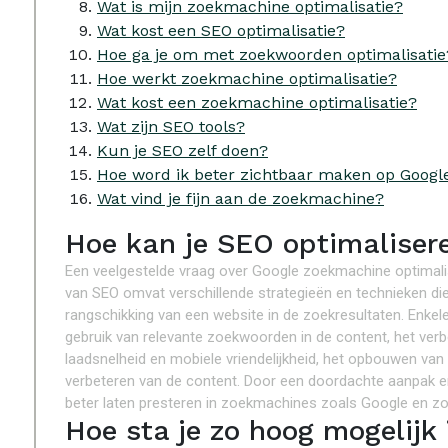
Wat is mijn zoekmachine optimalisatie?
Wat kost een SEO optimalisatie?
Hoe ga je om met zoekwoorden optimalisatie
Hoe werkt zoekmachine optimalisatie?
Wat kost een zoekmachine optimalisatie?
Wat zijn SEO tools?
Kun je SEO zelf doen?
Hoe word ik beter zichtbaar maken op Googl
Wat vind je fijn aan de zoekmachine?
Hoe kan je SEO optimaliser
Een veelgestelde vraag over Google zoekmachine optimalis
van SEO omvat verschillende strategieën en technieken die 
rangschikking van een website in de zoekresultaten. Enkel
gebruik van relevante zoekwoorden in de content, het ver
laadsnelheid en mobiele vriendelijkheid, het opbouwen van 
verbeteren van de content. Door een doordachte aanpak en
beter laten presteren in zoekmachines zoals Google en zo
Hoe sta je zo hoog mogelijk