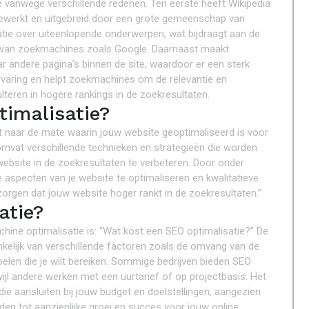
e vanwege verschillende redenen. Ten eerste heeft Wikipedia
gewerkt en uitgebreid door een grote gemeenschap van
matie over uiteenlopende onderwerpen, wat bijdraagt aan de
en van zoekmachines zoals Google. Daarnaast maakt
ar andere pagina’s binnen de site, waardoor er een sterk
rservaring en helpt zoekmachines om de relevantie en
teren in hogere rankings in de zoekresultaten.
timalisatie?
st naar de mate waarin jouw website geoptimaliseerd is voor
vat verschillende technieken en strategieën die worden
ebsite in de zoekresultaten te verbeteren. Door onder
aspecten van je website te optimaliseren en kwalitatieve
zorgen dat jouw website hoger rankt in de zoekresultaten.”
atie?
ine optimalisatie is: “Wat kost een SEO optimalisatie?” De
nkelijk van verschillende factoren zoals de omvang van de
oelen die je wilt bereiken. Sommige bedrijven bieden SEO
wijl andere werken met een uurtarief of op projectbasis. Het
 die aansluiten bij jouw budget en doelstellingen, aangezien
den tot aanzienlijke groei en succes voor jouw online