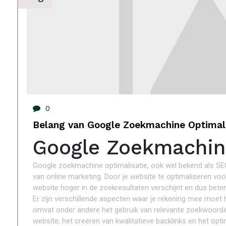
0
Belang van Google Zoekmachine Optimali
Google Zoekmachine
Google zoekmachine optimalisatie, ook wel bekend als SEO
van online marketing. Door je website te optimaliseren vo
website hoger in de zoekresultaten verschijnt en dus beter
Er zijn verschillende aspecten waar je rekening mee moet h
omvat onder andere het gebruik van relevante zoekwoorden 
website, het creëren van kwalitatieve backlinks en het opt