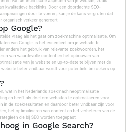
eteren van de technische aspecten van je website, zoals
an kwalitatieve backlinks. Door een doordachte SEO-
 aanpassingen door te voeren, kun je de kans vergroten dat
r organisch verkeer genereert.
 op Google?
estelde vraag als het gaat om zoekmachine optimalisatie. Om
taten van Google, is het essentieel om je website te
nder andere het gebruik van relevante zoekwoorden, het
reëren van waardevolle content en het opbouwen van
ptimalisatie van je website en up-to-date te blijven met de
uw website beter vindbaar wordt voor potentiële bezoekers op
?
on, wat in het Nederlands zoekmachineoptimalisatie
eting en heeft als doel om websites te optimaliseren voor
in de zoekresultaten en daardoor beter vindbaar zijn voor
den, het optimaliseren van content en het verbeteren van de
rategieën die bij SEO worden toegepast.
hoog in Google Search?