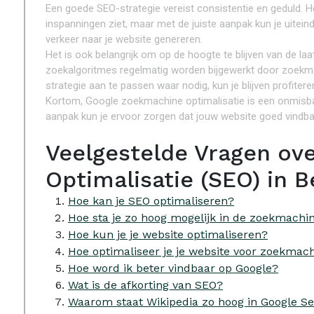
Een goede SEO-strategie vereist consistentie en geduld. He
inspanningen ziet, maar met de juiste aanpak kun je uitein
verkeer naar je website genereren.
Het is ook belangrijk om op de hoogte te blijven van de la
zoekalgoritmes regelmatig worden bijgewerkt door zoekmac
strategie aan te passen waar nodig, kun je blijven profiter
Kortom, Google zoekmachine optimalisatie is een onmisbaa
aanpak kun je ervoor zorgen dat jouw website goed vindba
Veelgestelde Vragen ov
Optimalisatie (SEO) in B
Hoe kan je SEO optimaliseren?
Hoe sta je zo hoog mogelijk in de zoekmachi
Hoe kun je je website optimaliseren?
Hoe optimaliseer je je website voor zoekmac
Hoe word ik beter vindbaar op Google?
Wat is de afkorting van SEO?
Waarom staat Wikipedia zo hoog in Google S