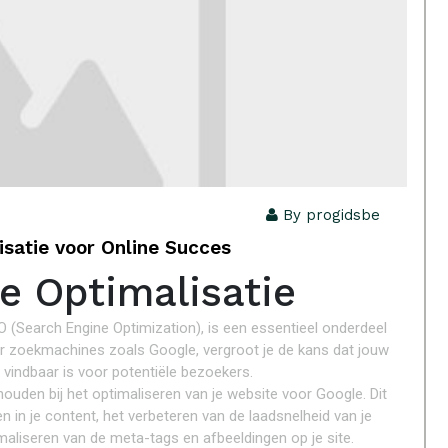
By progidsbe
satie voor Online Succes
 Optimalisatie
 (Search Engine Optimization), is een essentieel onderdeel
or zoekmachines zoals Google, vergroot je de kans dat jouw
 vindbaar is voor potentiële bezoekers.
ouden bij het optimaliseren van je website voor Google. Dit
in je content, het verbeteren van de laadsnelheid van je
imaliseren van de meta-tags en afbeeldingen op je site.