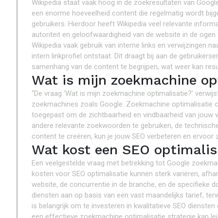
Wikipedia staat vaak hoog in de zoekresultaten van Googl
een enorme hoeveelheid content die regelmatig wordt bij
gebruikers. Hierdoor heeft Wikipedia veel relevante infor
autoriteit en geloofwaardigheid van de website in de og
Wikipedia vaak gebruik van interne links en verwijzingen na
intern linkprofiel ontstaat. Dit draagt bij aan de gebruike
samenhang van de content te begrijpen, wat weer kan resul
Wat is mijn zoekmachine op
“De vraag ‘Wat is mijn zoekmachine optimalisatie?’ verwij
zoekmachines zoals Google. Zoekmachine optimalisatie om
toegepast om de zichtbaarheid en vindbaarheid van jouw w
andere relevante zoekwoorden te gebruiken, de technische 
content te creëren, kun je jouw SEO verbeteren en ervoor 
Wat kost een SEO optimalis
Een veelgestelde vraag met betrekking tot Google zoekmach
kosten voor SEO optimalisatie kunnen sterk variëren, afha
website, de concurrentie in de branche, en de specifieke d
diensten aan op basis van een vast maandelijks tarief, ter
is belangrijk om te investeren in kwalitatieve SEO diensten
een effectieve zoekmachine optimalisatie strategie kan lei