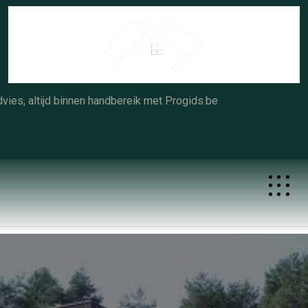
Skip
to
content
vies, altijd binnen handbereik met Progids.be