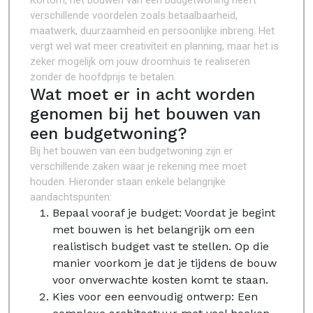
Kortom, het bouwen van een budgetwoning heeft
verschillende voordelen zoals betaalbaarheid,
maatwerk, duurzaamheid en persoonlijke inbreng. Het
vergt wel wat meer creativiteit en planning, maar het is
zeker mogelijk om jouw droomhuis te realiseren
zonder de hoofdprijs te betalen.
Wat moet er in acht worden
genomen bij het bouwen van
een budgetwoning?
Bij het bouwen van een budgetwoning zijn er
verschillende zaken waar je rekening mee moet
houden. Hieronder staan enkele belangrijke
aandachtspunten:
Bepaal vooraf je budget: Voordat je begint
met bouwen is het belangrijk om een
realistisch budget vast te stellen. Op die
manier voorkom je dat je tijdens de bouw
voor onverwachte kosten komt te staan.
Kies voor een eenvoudig ontwerp: Een