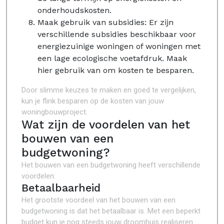
onderhoudskosten.
Maak gebruik van subsidies: Er zijn
verschillende subsidies beschikbaar voor
energiezuinige woningen of woningen met
een lage ecologische voetafdruk. Maak
hier gebruik van om kosten te besparen.
Door slimme keuzes te maken en goed te vergelijken,
kun je flink besparen op de kosten van jouw
woningbouwproject.
Wat zijn de voordelen van het
bouwen van een
budgetwoning?
Het bouwen van een budgetwoning heeft verschillende
voordelen:
Betaalbaarheid
Het grootste voordeel van het bouwen van een
budgetwoning is dat het betaalbaar is. Met een beperkt
budget kun je nog steeds jouw droomhuis realiseren.