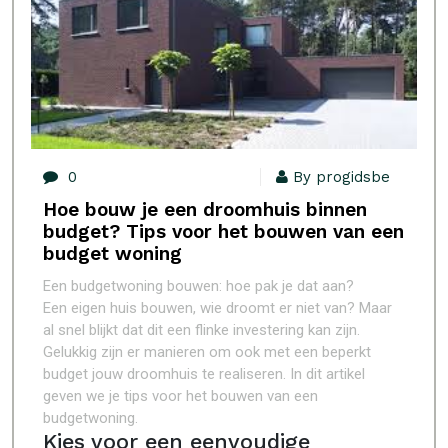
0
By progidsbe
Hoe bouw je een droomhuis binnen
budget? Tips voor het bouwen van een
budget woning
Een budgetwoning bouwen: hoe pak je dat aan?
Een eigen huis bouwen, wie droomt er niet van? Maar
al snel blijkt dat dit een flinke investering kan zijn.
Gelukkig zijn er manieren om ook met een beperkt
budget jouw droomhuis te realiseren. In dit artikel
geven we je tips voor het bouwen van een
budgetwoning.
Kies voor een eenvoudige