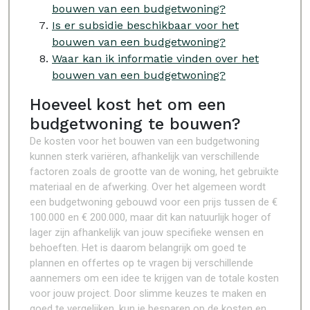
bouwen van een budgetwoning?
Is er subsidie beschikbaar voor het
bouwen van een budgetwoning?
Waar kan ik informatie vinden over het
bouwen van een budgetwoning?
Hoeveel kost het om een
budgetwoning te bouwen?
De kosten voor het bouwen van een budgetwoning
kunnen sterk variëren, afhankelijk van verschillende
factoren zoals de grootte van de woning, het gebruikte
materiaal en de afwerking. Over het algemeen wordt
een budgetwoning gebouwd voor een prijs tussen de €
100.000 en € 200.000, maar dit kan natuurlijk hoger of
lager zijn afhankelijk van jouw specifieke wensen en
behoeften. Het is daarom belangrijk om goed te
plannen en offertes op te vragen bij verschillende
aannemers om een idee te krijgen van de totale kosten
voor jouw project. Door slimme keuzes te maken en
goed te vergelijken, kun je besparen op de kosten en