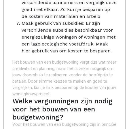
verschillende aannemers en vergelijk deze
goed met elkaar. Zo kun je besparen op
de kosten van materialen en arbeid.
Maak gebruik van subsidies: Er zijn
verschillende subsidies beschikbaar voor
energiezuinige woningen of woningen met
een lage ecologische voetafdruk. Maak
hier gebruik van om kosten te besparen.
Het bouwen van een budgetwoning vergt dus wat meer
creativiteit en planning, maar het is zeker mogelijk om
jouw droomhuis te realiseren zonder de hoofdprijs te
betalen. Door slimme keuzes te maken en goed te
vergelijken, kun je flink besparen op de kosten van jouw
woningbouwproject.
Welke vergunningen zijn nodig
voor het bouwen van een
budgetwoning?
Voor het bouwen van een budgetwoning zijn in principe