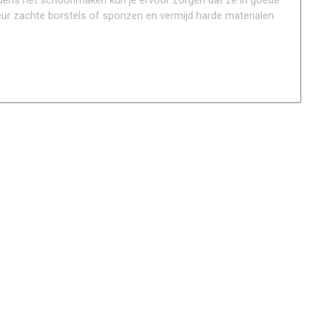
jdens het schoonmaken kun je ervoor zorgen dat ze in goede
eur zachte borstels of sponzen en vermijd harde materialen