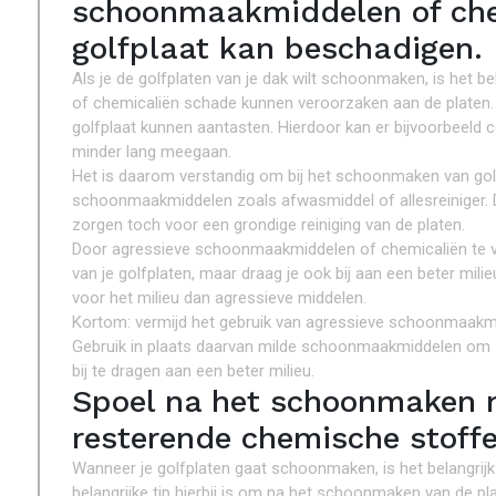
schoonmaakmiddelen of che
golfplaat kan beschadigen.
Als je de golfplaten van je dak wilt schoonmaken, is het
of chemicaliën schade kunnen veroorzaken aan de platen.
golfplaat kunnen aantasten. Hierdoor kan er bijvoorbeeld c
minder lang meegaan.
Het is daarom verstandig om bij het schoonmaken van golf
schoonmaakmiddelen zoals afwasmiddel of allesreiniger. De
zorgen toch voor een grondige reiniging van de platen.
Door agressieve schoonmaakmiddelen of chemicaliën te ver
van je golfplaten, maar draag je ook bij aan een beter mil
voor het milieu dan agressieve middelen.
Kortom: vermijd het gebruik van agressieve schoonmaakmi
Gebruik in plaats daarvan milde schoonmaakmiddelen om z
bij te dragen aan een beter milieu.
Spoel na het schoonmaken 
resterende chemische stoffe
Wanneer je golfplaten gaat schoonmaken, is het belangrijk
belangrijke tip hierbij is om na het schoonmaken van de pl