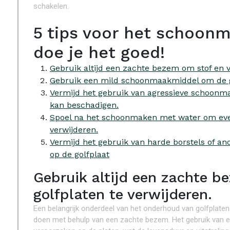
schakelen.
5 tips voor het schoonm
doe je het goed!
Gebruik altijd een zachte bezem om stof en vu
Gebruik een mild schoonmaakmiddel om de go
Vermijd het gebruik van agressieve schoonma
kan beschadigen.
Spoel na het schoonmaken met water om eve
verwijderen.
Vermijd het gebruik van harde borstels of a
op de golfplaat
Gebruik altijd een zachte b
golfplaten te verwijderen.
Een belangrijk onderdeel van het onderhoud van golfplaten i
doen met behulp van een zachte bezem. Het gebruik van e