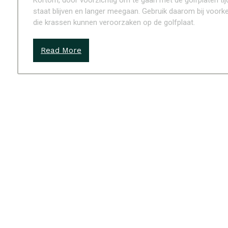
Kortom, door voorzichtig om te gaan met de golfplaten ti
staat blijven en langer meegaan. Gebruik daarom bij voork
die krassen kunnen veroorzaken op de golfplaat.
Read More