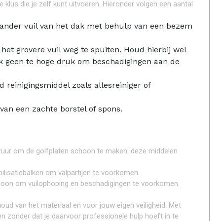
klus die je zelf kunt uitvoeren. Hieronder volgen een aantal
en ander vuil van het dak met behulp van een bezem
et grovere vuil weg te spuiten. Houd hierbij wel
ik geen te hoge druk om beschadigingen aan de
reinigingsmiddel zoals allesreiniger of
van een zachte borstel of spons.
tzuur om de golfplaten schoon te maken: deze middelen
abilisatiebalken om valpartijen te voorkomen.
 schoon om vuilophoping en beschadigingen te voorkomen.
oud van het materiaal en voor jouw eigen veiligheid. Met
n zonder dat je daarvoor professionele hulp hoeft in te