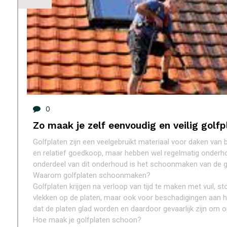
0
Zo maak je zelf eenvoudig en veilig golf
Golfplaten zijn een veelgebruikt materiaal voor daken van
en relatief goedkoop, maar hebben wel regelmatig onderhou
onderdeel van dit onderhoud is het schoonmaken van de g
Waarom golfplaten schoonmaken?
Golfplaten krijgen na verloop van tijd te maken met vuil, 
vlekken op de platen, maar ook voor beschadigingen aan 
dat de platen glad worden en daardoor gevaarlijk zijn om o
Hoe maak je golfplaten schoon?