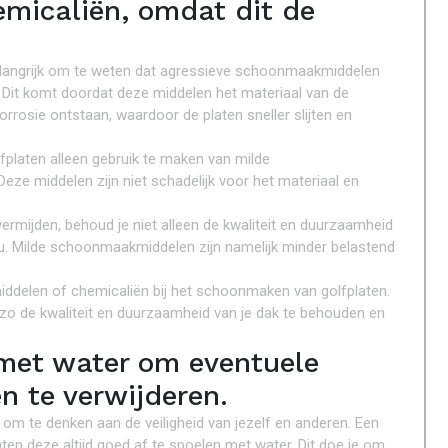
micaliën, omdat dit de
 belangrijk om te weten dat agressieve schoonmaakmiddelen
 Dit komt doordat deze middelen het materiaal van de
orrosie ontstaan, waardoor de platen sneller slijten en
platen alleen gebruik te maken van milde
ze middelen zijn niet schadelijk voor het materiaal en
mijden, behoud je niet alleen de kwaliteit en duurzaamheid
ieu. Milde schoonmaakmiddelen zijn namelijk minder belastend
ddelen of chemicaliën bij het schoonmaken van golfplaten.
o de kwaliteit en duurzaamheid van je dak te behouden en
met water om eventuele
n te verwijderen.
 om te denken aan de veiligheid van jezelf en anderen. Een
aten deze altijd goed af te spoelen met water. Dit doe je om