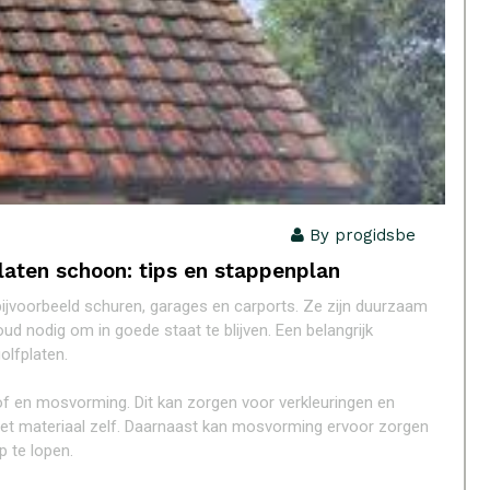
By progidsbe
platen schoon: tips en stappenplan
 bijvoorbeeld schuren, garages en carports. Ze zijn duurzaam
d nodig om in goede staat te blijven. Een belangrijk
olfplaten.
stof en mosvorming. Dit kan zorgen voor verkleuringen en
het materiaal zelf. Daarnaast kan mosvorming ervoor zorgen
p te lopen.