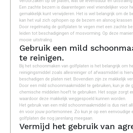
veroorzaken op de platen, wat de levensduur en uitstraling
Een zachte bezem is daarentegen veel vriendelijker voor het
gemakkelijk kunt verwijderen. Het is wel belangrijk om de
kan het vuil zich ophopen op de bezem en alsnog krassen
Door regelmatig de golfplaten te vegen met een zachte b
leiden tot beschadigingen of mosvorming. Op deze manier 
mooie uitstraling.
Gebruik een mild schoonma
te reinigen.
Bij het schoonmaken van golfplaten is het belangrijk om h
reinigingsmiddel zoals allesreiniger of afwasmiddel is hier
beschadigen de platen niet. Bovendien zijn ze makkelijk ve
Door een mild schoonmaakmiddel te gebruiken, kun je de go
chemische middelen hoeft te gebruiken. Het sopje zorgt e
waardoor deze makkelijk weggespoeld kunnen worden.
Het gebruik van een mild schoonmaakmiddel is dus niet all
én voor jouw portemonnee. Zo kun je op een eenvoudige e
golfplaten die nog jarenlang meegaan.
Vermijd het gebruik van agr