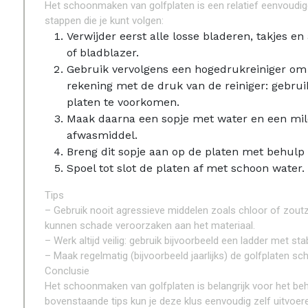
Het schoonmaken van golfplaten is een relatief eenvoudige 
stappen die je kunt volgen:
Verwijder eerst alle losse bladeren, takjes 
of bladblazer.
Gebruik vervolgens een hogedrukreiniger om h
rekening met de druk van de reiniger: gebru
platen te voorkomen.
Maak daarna een sopje met water en een mild 
afwasmiddel.
Breng dit sopje aan op de platen met behulp 
Spoel tot slot de platen af met schoon water.
Tips
– Gebruik nooit agressieve middelen zoals chloor of zou
kunnen schade veroorzaken aan het materiaal.
– Werk altijd veilig: gebruik bijvoorbeeld een ladder met st
– Maak regelmatig (bijvoorbeeld jaarlijks) de golfplaten
Conclusie
Het schoonmaken van golfplaten is belangrijk voor het beh
bovenstaande tips kun je deze klus eenvoudig zelf uitvoere