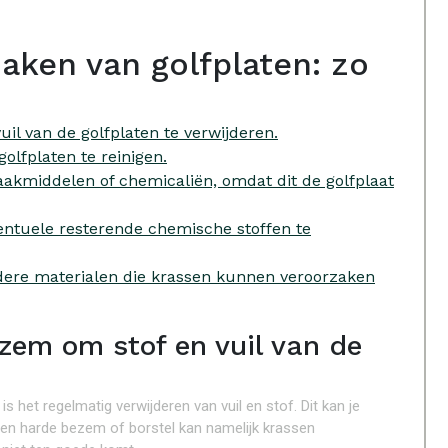
aken van golfplaten: zo
il van de golfplaten te verwijderen.
lfplaten te reinigen.
akmiddelen of chemicaliën, omdat dit de golfplaat
ntuele resterende chemische stoffen te
ndere materialen die krassen kunnen veroorzaken
ezem om stof en vuil van de
s het regelmatig verwijderen van vuil en stof. Dit kan je
en harde bezem of borstel kan namelijk krassen