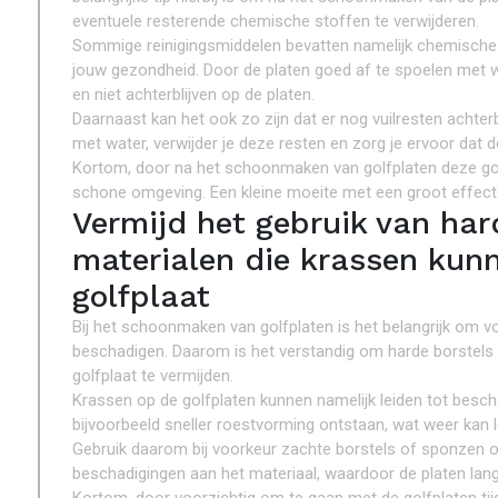
eventuele resterende chemische stoffen te verwijderen.
Sommige reinigingsmiddelen bevatten namelijk chemische st
jouw gezondheid. Door de platen goed af te spoelen met 
en niet achterblijven op de platen.
Daarnaast kan het ook zo zijn dat er nog vuilresten achte
met water, verwijder je deze resten en zorg je ervoor dat 
Kortom, door na het schoonmaken van golfplaten deze goed
schone omgeving. Een kleine moeite met een groot effect
Vermijd het gebruik van har
materialen die krassen kun
golfplaat
Bij het schoonmaken van golfplaten is het belangrijk om vo
beschadigen. Daarom is het verstandig om harde borstels
golfplaat te vermijden.
Krassen op de golfplaten kunnen namelijk leiden tot besch
bijvoorbeeld sneller roestvorming ontstaan, wat weer kan le
Gebruik daarom bij voorkeur zachte borstels of sponzen 
beschadigingen aan het materiaal, waardoor de platen lan