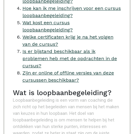
loopbaanbegeleiding?
Hoe kan ik me inschrijven voor een cursus
loopbaanbegeleiding?
Wat kost een cursus
loopbaanbegeleiding?
Welke certificaten krijg je na het volgen
van de cursus?
Is er bijstand beschikbaar als ik
problemen heb met de opdrachten in de
cursus?
Zijn er online of offline versies van deze
cursussen beschikbaar?
Wat is loopbaanbegeleiding?
Loopbaanbegeleiding is een vorm van coaching die
zich richt op het begeleiden van mensen bij het maken
van keuzes in hun loopbaan. Het doel van
loopbaanbegeleiding is om mensen te helpen bij het
ontdekken van hun sterke punten, interesses en
waarden, zodat ze beter in staat zijn om de juiste