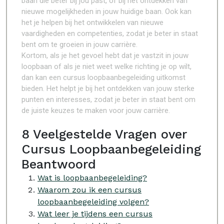
baan die beter bij jou past, of bij het ontdekken van
nieuwe mogelijkheden in jouw huidige baan. Ook kan
het je helpen bij het ontwikkelen van nieuwe
vaardigheden en competenties, zodat je beter in staat
bent om te groeien in jouw carrière.
Kortom, als je het gevoel hebt dat je vastzit in jouw
loopbaan of als je niet weet welke richting je op wilt,
dan kan een cursus loopbaanbegeleiding uitkomst
bieden. Het helpt je bij het ontdekken van jouw sterke
punten en interesses, zodat je beter in staat bent om
de juiste keuzes te maken voor jouw carrière.
8 Veelgestelde Vragen over
Cursus Loopbaanbegeleiding
Beantwoord
Wat is loopbaanbegeleiding?
Waarom zou ik een cursus
loopbaanbegeleiding volgen?
Wat leer je tijdens een cursus