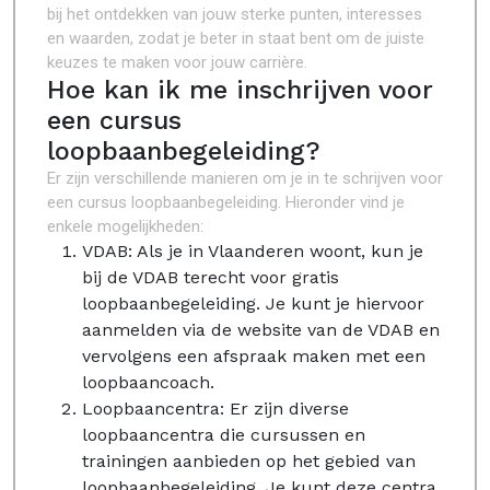
bij het ontdekken van jouw sterke punten, interesses
en waarden, zodat je beter in staat bent om de juiste
keuzes te maken voor jouw carrière.
Hoe kan ik me inschrijven voor
een cursus
loopbaanbegeleiding?
Er zijn verschillende manieren om je in te schrijven voor
een cursus loopbaanbegeleiding. Hieronder vind je
enkele mogelijkheden:
VDAB: Als je in Vlaanderen woont, kun je
bij de VDAB terecht voor gratis
loopbaanbegeleiding. Je kunt je hiervoor
aanmelden via de website van de VDAB en
vervolgens een afspraak maken met een
loopbaancoach.
Loopbaancentra: Er zijn diverse
loopbaancentra die cursussen en
trainingen aanbieden op het gebied van
loopbaanbegeleiding. Je kunt deze centra