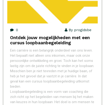
0
By progidsbe
Ontdek jouw mogelijkheden met een
cursus loopbaanbegeleiding
Een carrière is een belangrijk onderdeel van ons leven.
Het bepaalt niet alleen ons inkomen, maar ook onze
persoonlijke ontwikkeling en groei. Toch kan het soms
lastig zijn om de juiste richting te vinden in je loopbaan.
Misschien ben je niet tevreden met je huidige baan, of
heb je het gevoel dat je vastzit in je carrière. In dat
geval kan een cursus loopbaanbegeleiding uitkomst
bieden.
Loopbaanbegeleiding is een vorm van coaching die
zich richt op het begeleiden van mensen bij het maken
van keuzes in hun loopbaan. Het doel is om mensen te