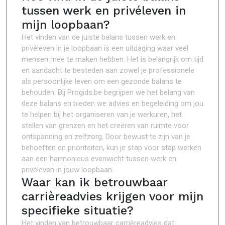
tussen werk en privéleven in
mijn loopbaan?
Het vinden van de juiste balans tussen werk en
privéleven in je loopbaan is een uitdaging waar veel
mensen mee te maken hebben. Het is belangrijk om tijd
en aandacht te besteden aan zowel je professionele
als persoonlijke leven om een gezonde balans te
behouden. Bij Progids.be begrijpen we het belang van
deze balans en bieden we advies en begeleiding om jou
te helpen bij het organiseren van je werkuren, het
stellen van grenzen en het creëren van ruimte voor
ontspanning en zelfzorg. Door bewust te zijn van je
behoeften en prioriteiten, kun je stap voor stap werken
aan een harmonieus evenwicht tussen werk en
privéleven in jouw loopbaan.
Waar kan ik betrouwbaar
carrièreadvies krijgen voor mijn
specifieke situatie?
Het vinden van betrouwbaar carrièreadvies dat