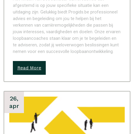
afgestemd is op jouw specifieke situatie kan een
uitdaging zijn. Gelukkig biedt Progids.be professioneel
advies en begeleiding om jou te helpen bij het
verkennen van carrièremogelijkheden die passen bij
jouw interesses, vaardigheden en doelen. Onze ervaren
loopbaancoaches staan klaar om je te begeleiden en
te adviseren, zodat jij weloverwogen beslissingen kunt
nemen voor een succesvolle loopbaanontwikkeling.
Read More
26,
apr