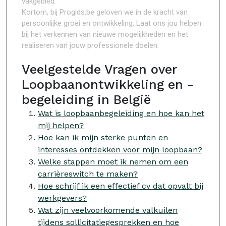
vakgebied.
Kortom, bij Progids.be geloven we in de kracht van
persoonlijke groei en ontwikkeling. Laat ons jou helpen
bij het verkennen van nieuwe mogelijkheden en het
realiseren van jouw professionele doelen.
Veelgestelde Vragen over
Loopbaanontwikkeling en -
begeleiding in België
Wat is loopbaanbegeleiding en hoe kan het
mij helpen?
Hoe kan ik mijn sterke punten en
interesses ontdekken voor mijn loopbaan?
Welke stappen moet ik nemen om een
carrièreswitch te maken?
Hoe schrijf ik een effectief cv dat opvalt bij
werkgevers?
Wat zijn veelvoorkomende valkuilen
tijdens sollicitatiegesprekken en hoe