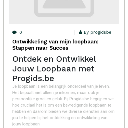
0
By progidsbe
Ontwikkeling van mijn loopbaan:
Stappen naar Succes
Ontdek en Ontwikkel
Jouw Loopbaan met
Progids.be
Je loopbaan is een belangrijk onderdeel van je leven.
Het bepaalt niet alleen je inkomen, maar ook je
persoonlijke groei en geluk. Bij Progids.be begrijpen we
hoe cruciaal het is om een bevredigende loopbaan te
hebben en daarom bieden we diverse diensten aan om
jou te helpen bij het ontdekking en ontwikkeling van
jouw loopbaan.