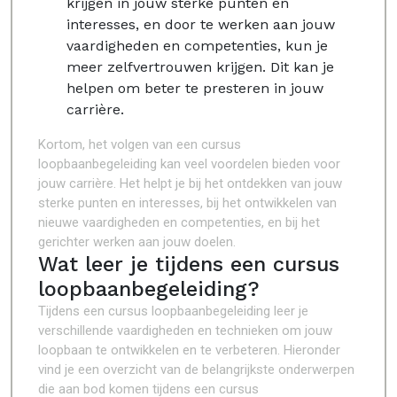
krijgen in jouw sterke punten en
interesses, en door te werken aan jouw
vaardigheden en competenties, kun je
meer zelfvertrouwen krijgen. Dit kan je
helpen om beter te presteren in jouw
carrière.
Kortom, het volgen van een cursus
loopbaanbegeleiding kan veel voordelen bieden voor
jouw carrière. Het helpt je bij het ontdekken van jouw
sterke punten en interesses, bij het ontwikkelen van
nieuwe vaardigheden en competenties, en bij het
gerichter werken aan jouw doelen.
Wat leer je tijdens een cursus
loopbaanbegeleiding?
Tijdens een cursus loopbaanbegeleiding leer je
verschillende vaardigheden en technieken om jouw
loopbaan te ontwikkelen en te verbeteren. Hieronder
vind je een overzicht van de belangrijkste onderwerpen
die aan bod komen tijdens een cursus