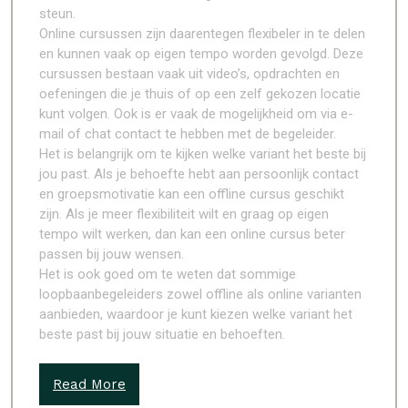
steun.
Online cursussen zijn daarentegen flexibeler in te delen
en kunnen vaak op eigen tempo worden gevolgd. Deze
cursussen bestaan vaak uit video’s, opdrachten en
oefeningen die je thuis of op een zelf gekozen locatie
kunt volgen. Ook is er vaak de mogelijkheid om via e-
mail of chat contact te hebben met de begeleider.
Het is belangrijk om te kijken welke variant het beste bij
jou past. Als je behoefte hebt aan persoonlijk contact
en groepsmotivatie kan een offline cursus geschikt
zijn. Als je meer flexibiliteit wilt en graag op eigen
tempo wilt werken, dan kan een online cursus beter
passen bij jouw wensen.
Het is ook goed om te weten dat sommige
loopbaanbegeleiders zowel offline als online varianten
aanbieden, waardoor je kunt kiezen welke variant het
beste past bij jouw situatie en behoeften.
Read More