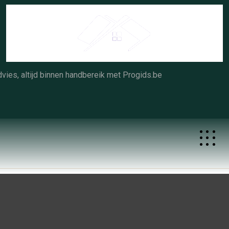
Skip
to
content
vies, altijd binnen handbereik met Progids.be