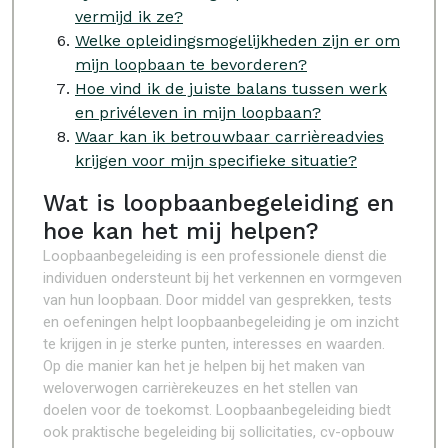
vermijd ik ze?
Welke opleidingsmogelijkheden zijn er om
mijn loopbaan te bevorderen?
Hoe vind ik de juiste balans tussen werk
en privéleven in mijn loopbaan?
Waar kan ik betrouwbaar carrièreadvies
krijgen voor mijn specifieke situatie?
Wat is loopbaanbegeleiding en
hoe kan het mij helpen?
Loopbaanbegeleiding is een professionele dienst die
individuen ondersteunt bij het verkennen en vormgeven
van hun loopbaan. Door middel van gesprekken, tests
en oefeningen helpt loopbaanbegeleiding je om inzicht
te krijgen in je sterke punten, interesses en waarden.
Op die manier kan het je helpen bij het maken van
weloverwogen carrièrekeuzes en het stellen van
doelen voor de toekomst. Loopbaanbegeleiding biedt
ook praktische begeleiding bij sollicitaties, cv-opbouw