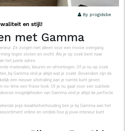
By progidsbe
liteit en stijl!
nten met Gamma
interieur. Ze zorgen niet alleen voor een mooie overgang
ming tegen stoten en vocht. Als je op zoek bent naar
an het juiste adres.
ende materialen, kleuren en afmetingen. Of je nu op zoek
en, bij Gamma vind je altijd wat je zoekt. Bovendien zijn de
lijk een nieuwe uitstraling aan je ruimte kunt geven.
n no-time een frisse look. Of je nu gaat voor een subtiele
 diverse mogelijkheden van Gamma vind je altijd de perfecte
ekende prijs-kwaliteitverhouding ben je bij Gamma aan het
assortiment online en ontdek hoe jij jouw interieur kunt