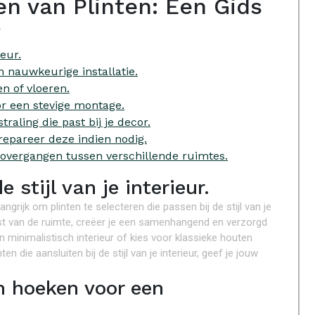
en van Plinten: Een Gids
g
ieur.
 nauwkeurige installatie.
n of vloeren.
or een stevige montage.
traling die past bij je decor.
repareer deze indien nodig.
 overgangen tussen verschillende ruimtes.
 stijl van je interieur.
angrijk om plinten te selecteren die passen bij de stijl van je
rest van de ruimte, creëer je een samenhangend en verzorgd
n minimalistisch interieur of kies voor klassieke houten
ten die aansluiten bij de stijl van je interieur, geef je jouw
n hoeken voor een