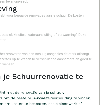
n belangrijke rol.
eving
hebt voor bepaalde renovaties aan je schuur. De kosten
zoals elektriciteit, wateraansluiting of verwarming? Deze
sten.
 het renoveren van een schuur, aangezien dit sterk afhangt
ffertes op te vragen bij verschillende aannemers en goed te
en wensen.
 je Schuurrenovatie te
int met de renovatie van je schuur.
s om de beste prijs-kwaliteitverhouding te vinden.
en om kosten te besparen, zoals sloopwerk of