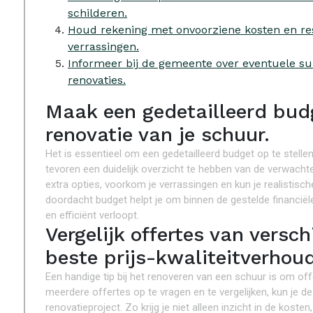
schilderen.
Houd rekening met onvoorziene kosten en res
verrassingen.
Informeer bij de gemeente over eventuele sub
renovaties.
Maak een gedetailleerd budg
renovatie van je schuur.
Het is essentieel om een gedetailleerd budget op te stelle
tevoren een duidelijk overzicht te hebben van de verwacht
extra opties, voorkom je verrassingen en kun je realistis
doordacht budget helpt je om binnen de gestelde financiële
en efficiënt verloopt.
Vergelijk offertes van vers
beste prijs-kwaliteitverhoud
Een handige tip bij het renoveren van een schuur is om off
meerdere offertes op te vragen en te vergelijken, kun je de
renovatieproject. Zo krijg je niet alleen inzicht in de kost