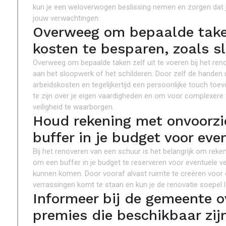
kun je een weloverwogen beslissing nemen en zorgen dat 
jouw verwachtingen.
Overweeg om bepaalde taken
kosten te besparen, zoals s
Overweeg om bepaalde taken zelf uit te voeren bij het ren
aan het sloopwerk of het schilderen. Door zelf de handen 
arbeidskosten en tegelijkertijd een persoonlijke touch toe
te zijn over je eigen vaardigheden en om voor complexere t
veiligheid te waarborgen.
Houd rekening met onvoorzi
buffer in je budget voor eve
Bij het renoveren van een schuur is het belangrijk om rek
om een buffer in je budget te reserveren voor eventuele v
kunnen komen. Door vooraf alvast ruimte te creëren voor 
verrassingen komt te staan en kun je de renovatie soepel l
Informeer bij de gemeente o
premies die beschikbaar zijn