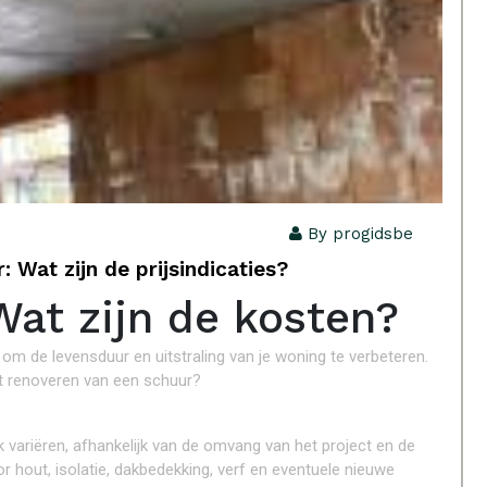
By progidsbe
 Wat zijn de prijsindicaties?
Wat zijn de kosten?
om de levensduur en uitstraling van je woning te verbeteren.
het renoveren van een schuur?
variëren, afhankelijk van de omvang van het project en de
r hout, isolatie, dakbedekking, verf en eventuele nieuwe