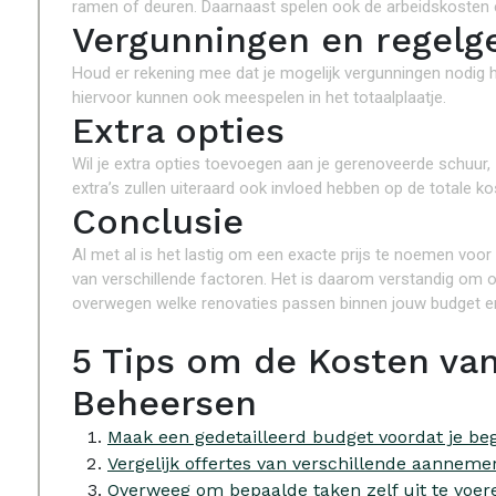
ramen of deuren. Daarnaast spelen ook de arbeidskosten ee
Vergunningen en regelg
Houd er rekening mee dat je mogelijk vergunningen nodig 
hiervoor kunnen ook meespelen in het totaalplaatje.
Extra opties
Wil je extra opties toevoegen aan je gerenoveerde schuur, 
extra’s zullen uiteraard ook invloed hebben op de totale ko
Conclusie
Al met al is het lastig om een exacte prijs te noemen voor
van verschillende factoren. Het is daarom verstandig om o
overwegen welke renovaties passen binnen jouw budget 
5 Tips om de Kosten van
Beheersen
Maak een gedetailleerd budget voordat je beg
Vergelijk offertes van verschillende aannemer
Overweeg om bepaalde taken zelf uit te voer