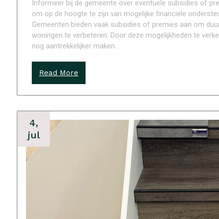
Informeer bij de gemeente over eventuele subsidies of prem
om op de hoogte te zijn van mogelijke financiële ondersteu
Gemeenten bieden vaak subsidies of premies aan om duur
woningen te verbeteren. Door deze mogelijkheden te verken
nog aantrekkelijker maken.
Read More
4,
jul