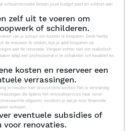
je schuurrenovatie binnen jouw budget past en voldoet aan
 zelf uit te voeren om
loopwerk of schilderen.
overen van je schuur om kosten te besparen. Denk hierbij
uit de mouwen te steken, kun je geld besparen op
voegen aan de renovatie. Vergeet echter niet om realistisch
aken altijd een professional in te schakelen om kwaliteit en
ene kosten en reserveer een
ntuele verrassingen.
ening te houden met onvoorziene kosten. Het is verstandig
errassingen die tijdens het renovatieproces naar voren
onverwachte uitgaven, voorkom je dat je voor financiële
aten verlopen.
ver eventuele subsidies of
 voor renovaties.