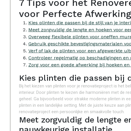
7 Tips voor het Renover
voor Perfecte Afwerkin
Kies plinten die passen bij de stijl van je inter
Meet zorgvuldig de lengte en hoeken voor een
Overweeg flexibele plinten voor oneffen mure
Gebruik geschikte bevestigingsmaterialen vo
Verf of lak de plinten voor een afgewerkte uits
Controleer regelmatig op beschadigingen en 
Zorg voor een goede afwerking bij hoeken en
Kies plinten die passen bij de
Bij het kiezen van plinten voor je renovatieproject is het bel
interieur. Door plinten te kiezen die harmoniëren met de 
geheel. Ga bijvoorbeeld voor strakke moderne plinten in ee
plinten in een landelijke setting. Met de juiste keuze aan plin
renovatieproject een persoonlijke en smaakvolle touch.
Meet zorgvuldig de lengte e
nauwkeurige installatie.