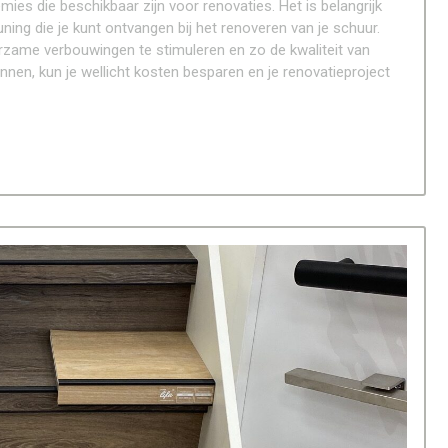
ies die beschikbaar zijn voor renovaties. Het is belangrijk
ning die je kunt ontvangen bij het renoveren van je schuur.
zame verbouwingen te stimuleren en zo de kwaliteit van
nen, kun je wellicht kosten besparen en je renovatieproject