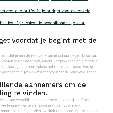
erveer een buffer in je budget voor eventuele
sidies of premies die beschikbaar zijn voor
et voordat je begint met de
n voordat je aan de renovatie van je schuur begint. Door van
e kosten voor materialen, arbeid, vergunningen en eventuele
che beslissingen nemen tijdens het renovatieproces. Een goed
 grenzen te blijven en zorgt ervoor dat de renovatie soepel
chillende aannemers om de
ing te vinden.
ertes van verschillende aannemers te vergelijken. Door
 beste prijs-kwaliteitverhouding vinden voor jouw
en, maar ook in de geboden kwaliteit en service. Op die manier