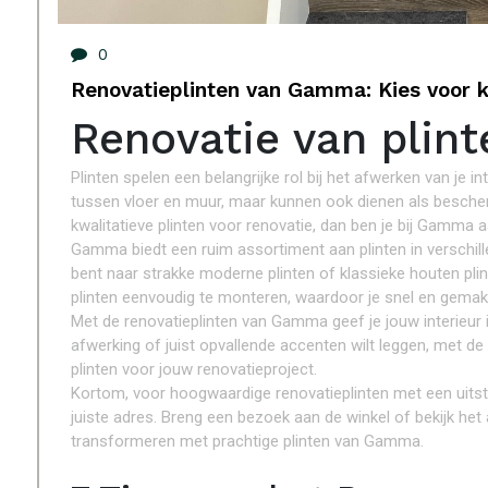
0
Renovatieplinten van Gamma: Kies voor kwa
Renovatie van pli
Plinten spelen een belangrijke rol bij het afwerken van je 
tussen vloer en muur, maar kunnen ook dienen als bescher
kwalitatieve plinten voor renovatie, dan ben je bij Gamma a
Gamma biedt een ruim assortiment aan plinten in verschill
bent naar strakke moderne plinten of klassieke houten plint
plinten eenvoudig te monteren, waardoor je snel en gemakke
Met de renovatieplinten van Gamma geef je jouw interieur i
afwerking of juist opvallende accenten wilt leggen, met de
plinten voor jouw renovatieproject.
Kortom, voor hoogwaardige renovatieplinten met een uitst
juiste adres. Breng een bezoek aan de winkel of bekijk het 
transformeren met prachtige plinten van Gamma.