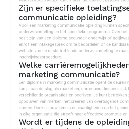
weloverwogen keuze kunt maken die aansluit bij jouw stud
Zijn er specifieke toelating
communicatie opleiding?
Voor een marketing communicatie opleiding kunnen specifie
onderwijsinstelling en het specifieke programma. Over he
bezit zijn van een diploma secundair onderwijs of gelijkw
en/of een intakegesprek om te beoordelen of de kandidaat
website van de desbetreffende onderwijsinstelling te raad
inschrijvingsprocedure.
Welke carrièremogelijkheden
marketing communicatie?
Een diploma in marketing communicatie opent de deuren na
kun je aan de slag als marketeer, communicatiespecialist,
verschillende organisaties en bedrijven. Je kunt betrokken 
opbouwen van merken, het creëren van overtuigende com
klanten. Dankzij jouw kennis en vaardigheden op het gebi
in elke organisatie die streeft naar effectieve promotie en 
Wordt er tijdens de opleid