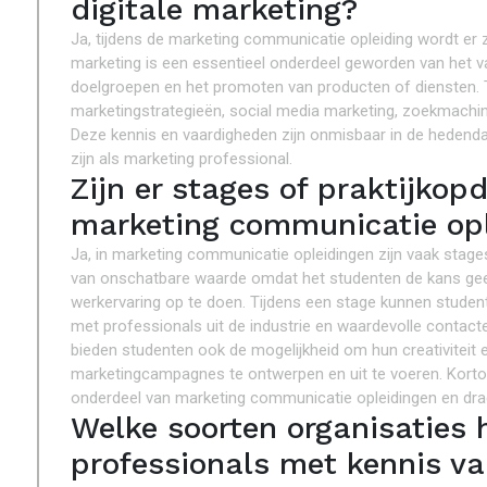
digitale marketing?
Ja, tijdens de marketing communicatie opleiding wordt er z
marketing is een essentieel onderdeel geworden van het vak
doelgroepen en het promoten van producten of diensten. Tij
marketingstrategieën, social media marketing, zoekmachine
Deze kennis en vaardigheden zijn onmisbaar in de hedend
zijn als marketing professional.
Zijn er stages of praktijko
marketing communicatie op
Ja, in marketing communicatie opleidingen zijn vaak stage
van onschatbare waarde omdat het studenten de kans geeft
werkervaring op te doen. Tijdens een stage kunnen stude
met professionals uit de industrie en waardevolle contact
bieden studenten ook de mogelijkheid om hun creativiteit
marketingcampagnes te ontwerpen en uit te voeren. Korto
onderdeel van marketing communicatie opleidingen en drage
Welke soorten organisaties
professionals met kennis v