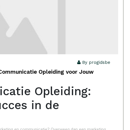
By progidsbe
 Communicatie Opleiding voor Jouw
atie Opleiding:
ucces in de
 marketing en communicatie? Overweeg dan een marketing