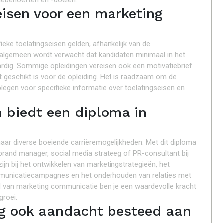
iebehoeften en -doelen.
seisen voor een marketing
ke toelatingseisen gelden, afhankelijk van de
t algemeen wordt verwacht dat kandidaten minimaal in het
aardig. Sommige opleidingen vereisen ook een motivatiebrief
 geschikt is voor de opleiding. Het is raadzaam om de
plegen voor specifieke informatie over toelatingseisen en
 biedt een diploma in
ar diverse boeiende carrièremogelijkheden. Met dit diploma
 brand manager, social media strateeg of PR-consultant bij
zijn bij het ontwikkelen van marketingstrategieën, het
municatiecampagnes en het onderhouden van relaties met
ed van marketing communicatie ben je een waardevolle kracht
groei.
ing ook aandacht besteed aan