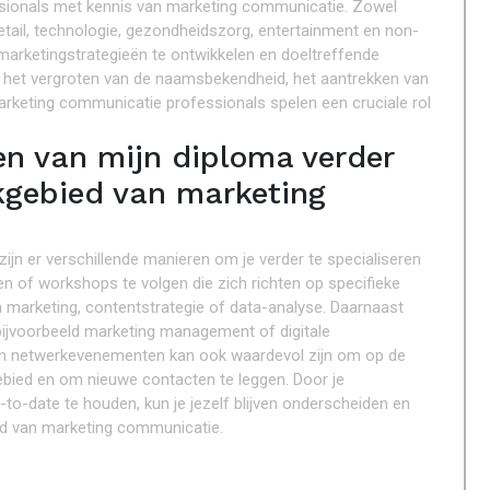
ssionals met kennis van marketing communicatie. Zowel
 retail, technologie, gezondheidszorg, entertainment en non-
e marketingstrategieën te ontwikkelen en doeltreffende
het vergroten van de naamsbekendheid, het aantrekken van
rketing communicatie professionals spelen een cruciale rol
en van mijn diploma verder
akgebied van marketing
ijn er verschillende manieren om je verder te specialiseren
en of workshops te volgen die zich richten op specifieke
marketing, contentstrategie of data-analyse. Daarnaast
bijvoorbeeld marketing management of digitale
en netwerkevenementen kan ook waardevol zijn om op de
gebied en om nieuwe contacten te leggen. Door je
-to-date te houden, kun je jezelf blijven onderscheiden en
ld van marketing communicatie.