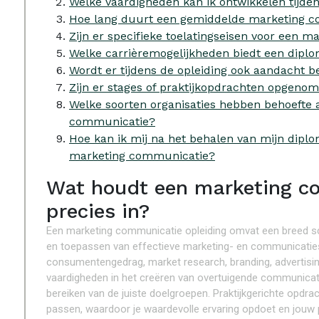
Welke vaardigheden kan ik ontwikkelen tijd
Hoe lang duurt een gemiddelde marketing c
Zijn er specifieke toelatingseisen voor een 
Welke carrièremogelijkheden biedt een dipl
Wordt er tijdens de opleiding ook aandacht b
Zijn er stages of praktijkopdrachten opgeno
Welke soorten organisaties hebben behoefte 
communicatie?
Hoe kan ik mij na het behalen van mijn diplo
marketing communicatie?
Wat houdt een marketing c
precies in?
Een marketing communicatie opleiding omvat een breed sca
en toepassen van effectieve marketing- en communicatiestr
consumentengedrag, market research, branding, advertising,
vaardigheden in het creëren van overtuigende communica
bereiken van de juiste doelgroepen. Praktijkgerichte opdrach
passen, waardoor je waardevolle ervaring opdoet en jouw 