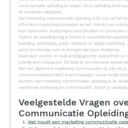
communicatie opleiding te volgen. Deze opleiding biedt jo
dit boeiende vakgebied.
Een marketing communicatie opleiding richt zich op het b
effectieve marketingstrategieën en het creëren van over
kunt opbouwen, doelgroepen kunt bereiken en producten o
Tijdens de opleiding krijg je inzicht in verschillende asp
branding, advertising, public relations en digital marketing
juiste boodschap over te brengen aan jouw doelgroep.
Daarnaast worden er vaak praktijkgerichte opdrachten en c
praktijk kunt toepassen. Dit helpt je om relevante werkerva
Met een diploma in marketing communicatie op zak sta je s
communicatiespecialist, brand manager, social media strat
Kortom, een marketing communicatie opleiding is de ideale
wereld van marketing en communicatie. Schrijf je vandaag 
Veelgestelde Vragen ov
Communicatie Opleiding
Wat houdt een marketing communicatie oplei