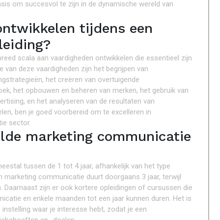
asis om succesvol te zijn in de dynamische wereld van
ntwikkelen tijdens een
eiding?
reed scala aan vaardigheden ontwikkelen die essentieel zijn
e van deze vaardigheden zijn het begrijpen van
gstrategieën, het creëren van overtuigende
ek, het opbouwen en beheren van merken, het gebruik van
rtising, en het analyseren van de resultaten van
en, ben je goed voorbereid om te excelleren in
ie sector.
elde marketing communicatie
stal tussen de 1 tot 4 jaar, afhankelijk van het type
in marketing communicatie duurt doorgaans 3 jaar, terwijl
. Daarnaast zijn er ook kortere opleidingen of cursussen die
icatie en enkele maanden tot een jaar kunnen duren. Het is
 instelling waar je interesse hebt, zodat je een