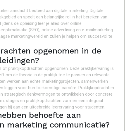
eker aandacht besteed aan digitale marketing. Digitale
gebied en speelt een belangrijke rol in het bereiken van
dens de opleiding leer je alles over online
optimalisatie (SEO), online advertising en e-mailmarketing.
aagse marketingwereld en zullen je helpen om succesvol te
pdrachten opgenomen in de
leidingen?
s of praktijkopdrachten opgenomen. Deze praktijkervaring is
 om de theorie in de praktijk toe te passen en relevante
nten werken aan echte marketingprojecten, samenwerken
en leggen voor hun toekomstige carrière. Praktijkopdrachten
 en strategisch denkvermogen te ontwikkelen door concrete
m, stages en praktijkopdrachten vormen een integraal
n bij aan een uitgebreide leerervaring voor studenten.
 hebben behoefte aan
an marketing communicatie?