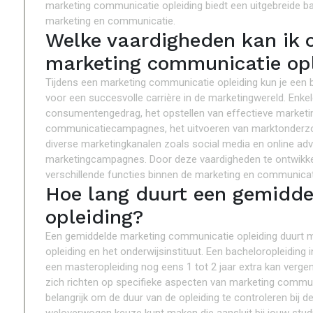
marketing communicatie opleiding biedt een uitgebreide b
marketing en communicatie.
Welke vaardigheden kan ik o
marketing communicatie opl
Tijdens een marketing communicatie opleiding kun je een b
voor een succesvolle carrière in de marketingwereld. Enkel
consumentengedrag, het opstellen van effectieve marketin
communicatiecampagnes, het uitvoeren van marktonderzo
diverse marketingkanalen zoals social media en online adve
marketingcampagnes. Door deze vaardigheden te ontwikkel
verschillende functies binnen de marketing en communicat
Hoe lang duurt een gemidd
opleiding?
Een gemiddelde marketing communicatie opleiding duurt mee
opleiding en het onderwijsinstituut. Een bacheloropleiding 
een masteropleiding nog eens 1 tot 2 jaar extra kan vergen
zich richten op specifieke aspecten van marketing commun
belangrijk om de duur van de opleiding te controleren bij de