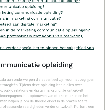
ens een marketing communicatie opleiding?
ommunicatie opleiding?
marketing communicatie opleiding?
oma in marketing communicatie?
esteed aan digitale marketing?
men in de marketing communicatie opleidingen?
aan professionals met kennis van marketing
ma verder specialiseren binnen het vakgebied van
ommunicatie opleiding
la aan onderwerpen die essentieel zijn voor het begrijpen
ategieën. Tijdens deze opleiding leer je alles over
 public relations en digital marketing. Je ontwikkelt
tiecampagnes, het opbouwen van sterke merken en het
ten helpen je om de theorie direct in de praktijk toe te
professionele vaardigheden verder ontwikkelt. Kortom, een