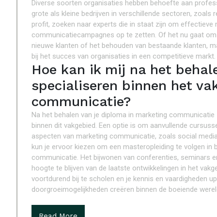
Diverse soorten organisaties hebben behoefte aan profe
grote als kleine bedrijven in verschillende sectoren, zoals
profit, zoeken naar experts die in staat zijn om effectiev
communicatiecampagnes op te zetten. Of het nu gaat om 
nieuwe klanten of het behouden van bestaande klanten, ma
bij het succes van organisaties in een competitieve markt.
Hoe kan ik mij na het behal
specialiseren binnen het v
communicatie?
Na het behalen van je diploma in marketing communicatie z
binnen dit vakgebied. Een optie is om aanvullende cursuss
aspecten van marketing communicatie, zoals social media 
kun je ervoor kiezen om een masteropleiding te volgen in 
communicatie. Het bijwonen van conferenties, seminars 
hoogte te blijven van de laatste ontwikkelingen in het vak
voortdurend bij te scholen en je kennis en vaardigheden up
doorgroeimogelijkheden creëren binnen de boeiende were
Read More