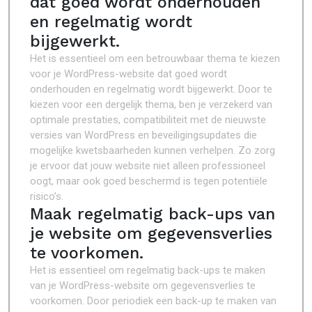
dat goed wordt onderhouden
en regelmatig wordt
bijgewerkt.
Het is essentieel om een betrouwbaar thema te kiezen
voor je WordPress-website dat goed wordt
onderhouden en regelmatig wordt bijgewerkt. Door te
kiezen voor een dergelijk thema, ben je verzekerd van
optimale prestaties, compatibiliteit met de nieuwste
versies van WordPress en beveiligingsupdates die
mogelijke kwetsbaarheden kunnen verhelpen. Zo zorg
je ervoor dat jouw website niet alleen professioneel
oogt, maar ook goed beschermd is tegen potentiële
risico’s.
Maak regelmatig back-ups van
je website om gegevensverlies
te voorkomen.
Het is essentieel om regelmatig back-ups te maken
van je WordPress-website om gegevensverlies te
voorkomen. Door periodiek een back-up te maken van