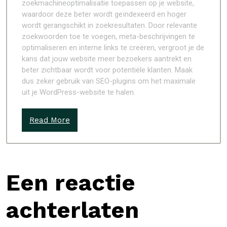
zoekmachineoptimalisatie toepassen op je website,
waardoor deze beter wordt geïndexeerd en hoger
wordt gerangschikt in zoekresultaten. Door relevante
zoekwoorden toe te voegen, meta-beschrijvingen te
optimaliseren en interne links te creëren, vergroot je de
kans dat jouw website meer bezoekers aantrekt en
beter zichtbaar wordt voor potentiële klanten. Maak
dus zeker gebruik van SEO-plugins om het maximale
uit je WordPress-website te halen.
Read More
Een reactie
achterlaten