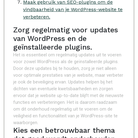
Maak gebruik van SEO-plugins om de
vindbaarheid van je WordPress-website te
verbeteren.
Zorg regelmatig voor updates
van WordPress en de
geïnstalleerde plugins.
Het is essentieel om regelmatig updates uit te voeren
voor zowel WordPress als de geïnstalleerde plugins.
Door deze updates bij te houden, zorg je niet alleen
voor optimale prestaties van je website, maar verbeter
je ook de beveiliging ervan. Updates helpen bij het
dichten van eventuele kwetsbaarheden en zorgen
ervoor dat je website up-to-date blijft met de nieuwste
functies en verbeteringen. Het is daarom raadzaam
om dit onderhoud regelmatig uit te voeren om de
veiligheid en functionaliteit van je WordPress-site te
waarborgen.
Kies een betrouwbaar thema