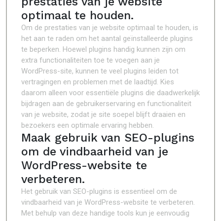
prestaties van je website
optimaal te houden.
Om de prestaties van je website optimaal te houden, is
het aan te raden om het aantal geïnstalleerde plugins
te beperken. Hoewel plugins handig kunnen zijn om
extra functionaliteiten toe te voegen aan je
WordPress-site, kunnen te veel plugins leiden tot
vertragingen en problemen met de laadtijd. Kies
daarom alleen voor essentiële plugins die daadwerkelijk
bijdragen aan de gebruikerservaring en functionaliteit
van je website, zodat je site soepel blijft draaien en
bezoekers een optimale ervaring hebben.
Maak gebruik van SEO-plugins
om de vindbaarheid van je
WordPress-website te
verbeteren.
Het gebruik van SEO-plugins is essentieel om de
vindbaarheid van je WordPress-website te verbeteren.
Met behulp van deze handige tools kun je eenvoudig