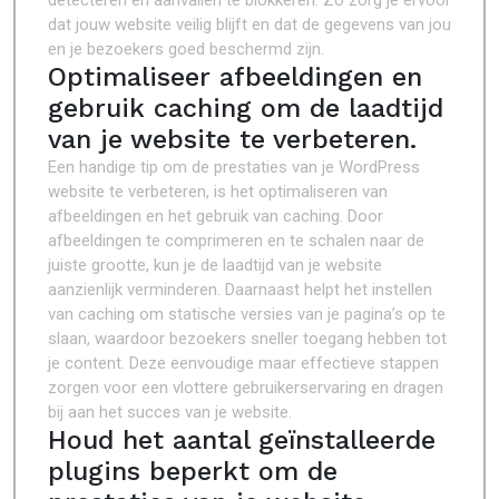
detecteren en aanvallen te blokkeren. Zo zorg je ervoor
dat jouw website veilig blijft en dat de gegevens van jou
en je bezoekers goed beschermd zijn.
Optimaliseer afbeeldingen en
gebruik caching om de laadtijd
van je website te verbeteren.
Een handige tip om de prestaties van je WordPress
website te verbeteren, is het optimaliseren van
afbeeldingen en het gebruik van caching. Door
afbeeldingen te comprimeren en te schalen naar de
juiste grootte, kun je de laadtijd van je website
aanzienlijk verminderen. Daarnaast helpt het instellen
van caching om statische versies van je pagina’s op te
slaan, waardoor bezoekers sneller toegang hebben tot
je content. Deze eenvoudige maar effectieve stappen
zorgen voor een vlottere gebruikerservaring en dragen
bij aan het succes van je website.
Houd het aantal geïnstalleerde
plugins beperkt om de