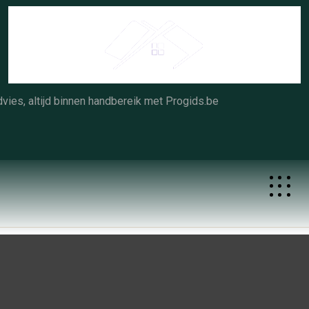
Skip
to
content
vies, altijd binnen handbereik met Progids.be