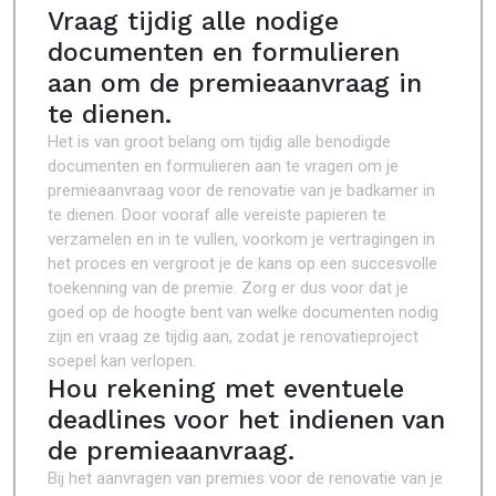
Vraag tijdig alle nodige
documenten en formulieren
aan om de premieaanvraag in
te dienen.
Het is van groot belang om tijdig alle benodigde
documenten en formulieren aan te vragen om je
premieaanvraag voor de renovatie van je badkamer in
te dienen. Door vooraf alle vereiste papieren te
verzamelen en in te vullen, voorkom je vertragingen in
het proces en vergroot je de kans op een succesvolle
toekenning van de premie. Zorg er dus voor dat je
goed op de hoogte bent van welke documenten nodig
zijn en vraag ze tijdig aan, zodat je renovatieproject
soepel kan verlopen.
Hou rekening met eventuele
deadlines voor het indienen van
de premieaanvraag.
Bij het aanvragen van premies voor de renovatie van je