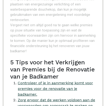
plaatsen van energiezuinige verlichting of een
waterbesparende douchekop, dan kun je mogelijk
gebruikmaken van een energielening met voordelige
rentevoeten.
Vergeet niet om altijd goed na te gaan welke premies
op jouw situatie van toepassing zijn en wat de
specifieke voorwaarden zijn om hiervoor in aanmerking
te komen. Op die manier kun je optimaal profiteren van
financiële ondersteuning bij het renoveren van jouw
badkamer!
5 Tips voor het Verkrijgen
van Premies bij de Renovatie
van je Badkamer
Controleer of je in aanmerking komt voor
premies voor de renovatie van je
badkamer.
Zorg ervoor dat de werken voldoen aan de
voorwaarden om aanspraak te maken op