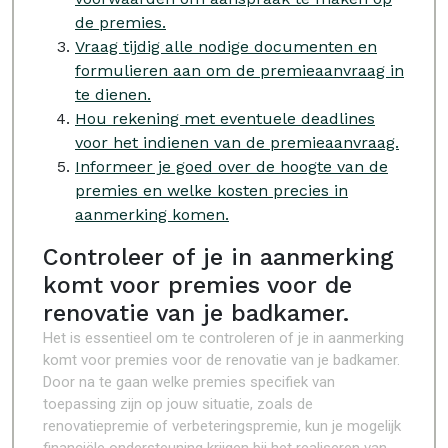
de premies.
Vraag tijdig alle nodige documenten en
formulieren aan om de premieaanvraag in
te dienen.
Hou rekening met eventuele deadlines
voor het indienen van de premieaanvraag.
Informeer je goed over de hoogte van de
premies en welke kosten precies in
aanmerking komen.
Controleer of je in aanmerking
komt voor premies voor de
renovatie van je badkamer.
Het is essentieel om te controleren of je in aanmerking
komt voor premies voor de renovatie van je badkamer.
Door na te gaan welke premies specifiek van
toepassing zijn op jouw situatie, zoals de
renovatiepremie of verbeteringspremie, kun je mogelijk