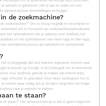
ook overwegen om te adverteren via Google Ads (voorheen
 je website te genereren. Het is aan te raden om een
e aansluit bij jouw doelstellingen en budget.
k in de zoekmachine?
in de zoekmachine?” Om zo hoog mogelijk te verschijnen in
t essentieel om te focussen op zoekmachineoptimalisatie
ent, het optimaliseren van je website voor snelheid, het
 backlinks en het optimaliseren van meta-tags en title-tags,
is een voortdurend proces dat aandacht en consistentie
?
Het is begrijpelijk dat veel website-eigenaren streven naar
oger te komen op Google, is het belangrijk om te investeren
iseren voor snelheid, gebruik te maken van interne links,
-tags effectief te gebruiken. Door deze strategieën toe te
 te voeren waar nodig, kun je de kans vergroten om hoger
oekers naar je website te trekken.
naan te staan?
an te staan?” Het antwoord hierop is dat er geen magische