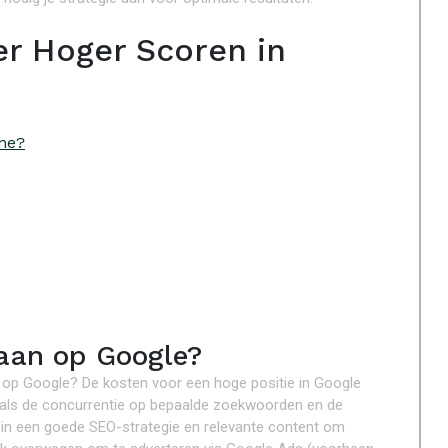
er Hoger Scoren in
ine?
aan op Google?
n op Google? De kosten voor een hoge positie in Google
zoals de concurrentie op bepaalde zoekwoorden en de
en in een goede SEO-strategie en relevante content om