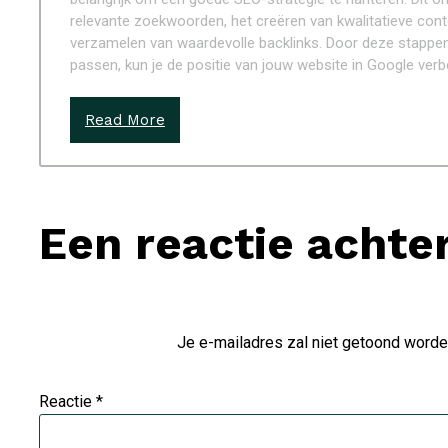
relevante zoekwoorden, het creëren van kwalitatieve conte
verzamelen van waardevolle backlinks. Door deze stappen 
passen, kun je de positie van jouw website in Google ver
Read More
Een reactie achte
Je e-mailadres zal niet getoond worde
Reactie
*