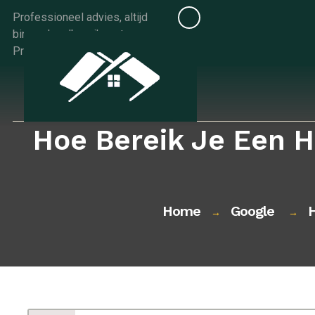
Skip
Professioneel advies, altijd
to
binnen handbereik met
content
Progids.be
Hoe Bereik Je Een Ho
Home
Google
H
→
→