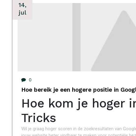
14,
jul
0
Hoe bereik je een hogere positie in Goog
Hoe kom je hoger i
Tricks
Wil je graag hoger scoren in de zoekresultaten van Google
jouw website beter vindbaar te maken voor potentiële bezoe