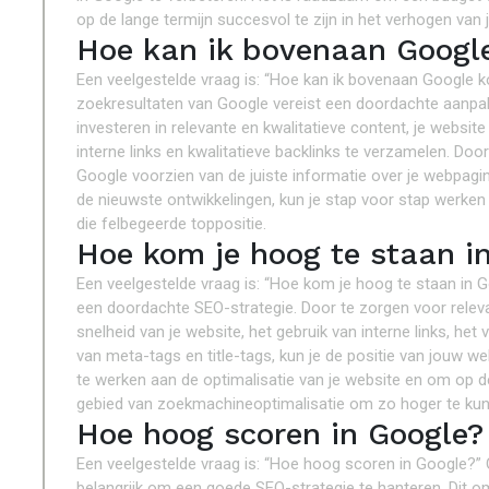
op de lange termijn succesvol te zijn in het verhogen van
Hoe kan ik bovenaan Googl
Een veelgestelde vraag is: “Hoe kan ik bovenaan Google k
zoekresultaten van Google vereist een doordachte aanpak 
investeren in relevante en kwalitatieve content, je websit
interne links en kwalitatieve backlinks te verzamelen. Doo
Google voorzien van de juiste informatie over je webpagi
de nieuwste ontwikkelingen, kun je stap voor stap werken 
die felbegeerde toppositie.
Hoe kom je hoog te staan i
Een veelgestelde vraag is: “Hoe kom je hoog te staan in 
een doordachte SEO-strategie. Door te zorgen voor releva
snelheid van je website, het gebruik van interne links, het
van meta-tags en title-tags, kun je de positie van jouw we
te werken aan de optimalisatie van je website en om op de
gebied van zoekmachineoptimalisatie om zo hoger te kun
Hoe hoog scoren in Google?
Een veelgestelde vraag is: “Hoe hoog scoren in Google?” 
belangrijk om een goede SEO-strategie te hanteren. Dit o