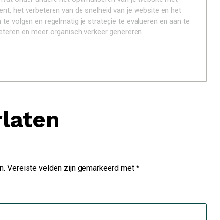
nt, het verbeteren van de snelheid van je website en het
te volgen en regelmatig je strategie te evalueren en aan te
beteren en meer organisch verkeer genereren.
rlaten
n.
Vereiste velden zijn gemarkeerd met
*