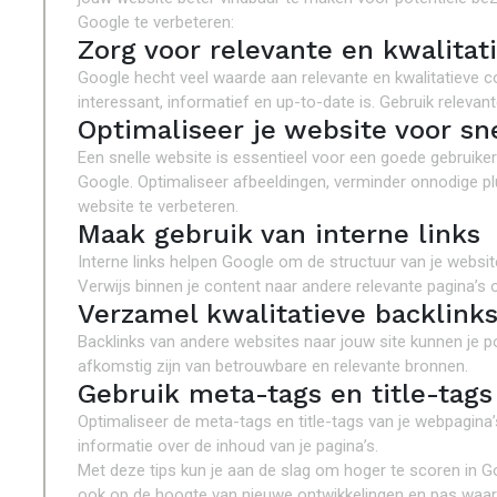
Google te verbeteren:
Zorg voor relevante en kwalitat
Google hecht veel waarde aan relevante en kwalitatieve c
interessant, informatief en up-to-date is. Gebruik relev
Optimaliseer je website voor sn
Een snelle website is essentieel voor een goede gebruiker
Google. Optimaliseer afbeeldingen, verminder onnodige plu
website te verbeteren.
Maak gebruik van interne links
Interne links helpen Google om de structuur van je website
Verwijs binnen je content naar andere relevante pagina’s o
Verzamel kwalitatieve backlink
Backlinks van andere websites naar jouw site kunnen je po
afkomstig zijn van betrouwbare en relevante bronnen.
Gebruik meta-tags en title-tags
Optimaliseer de meta-tags en title-tags van je webpagin
informatie over de inhoud van je pagina’s.
Met deze tips kun je aan de slag om hoger te scoren in Go
ook op de hoogte van nieuwe ontwikkelingen en pas waar n