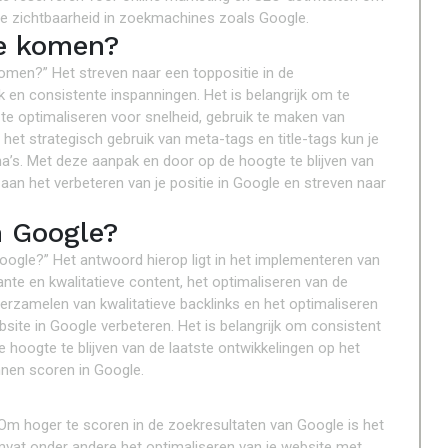
 je zichtbaarheid in zoekmachines zoals Google.
e komen?
omen?” Het streven naar een toppositie in de
en consistente inspanningen. Het is belangrijk om te
e te optimaliseren voor snelheid, gebruik te maken van
r het strategisch gebruik van meta-tags en title-tags kun je
na’s. Met deze aanpak en door op de hoogte te blijven van
aan het verbeteren van je positie in Google en streven naar
n Google?
Google?” Het antwoord hierop ligt in het implementeren van
nte en kwalitatieve content, het optimaliseren van de
 verzamelen van kwalitatieve backlinks en het optimaliseren
bsite in Google verbeteren. Het is belangrijk om consistent
 hoogte te blijven van de laatste ontwikkelingen op het
nen scoren in Google.
Om hoger te scoren in de zoekresultaten van Google is het
mvat onder andere het optimaliseren van je website met