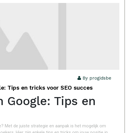
By progidsbe
le: Tips en tricks voor SEO succes
n Google: Tips en
? Met de juiste strategie en aanpak is het mogelijk om
kers. Hier zijn enkele tips en tricks om jouw positie in