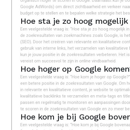
organisch hoger te scoren in Google. Daarnaast kun je 
Google AdWords) om direct zichtbaarheid en verkeer naar
budget op te stellen en te bepalen welke strategie het best
Hoe sta je zo hoog mogelij
Een veelgestelde vraag is: “Hoe sta je zo hoog mogelijk 
de zoekresultaten van zoekmachines zoals Google, is he
(SEO). Door het creëren van relevante en kwalitatieve cont
gebruik van interne links, het verzamelen van kwalitatieve
kun je jouw positie in de zoekresultaten verbeteren. Het 
vereist om succesvol te zijn in online vindbaarheid.
Hoe hoger op Google komen
Een veelgestelde vraag is: “Hoe kom je hoger op Google?” 
een betere positie in de zoekresultaten van Google. Om h
in relevante en kwalitatieve content, je website te optimal
kwalitatieve backlinks te verzamelen en meta-tags en title
passen en regelmatig te monitoren en aanpassingen door
te scoren in de zoekresultaten van Google en zo meer bez
Hoe kom je bij Google bove
Een veelgestelde vraag is: “Hoe kom je bij Google bovena