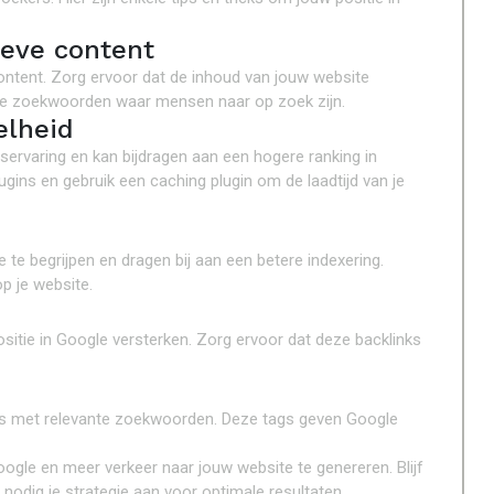
ieve content
ontent. Zorg ervoor dat de inhoud van jouw website
ante zoekwoorden waar mensen naar op zoek zijn.
elheid
servaring en kan bijdragen aan een hogere ranking in
gins en gebruik een caching plugin om de laadtijd van je
 te begrijpen en dragen bij aan een betere indexering.
p je website.
s
sitie in Google versterken. Zorg ervoor dat deze backlinks
a’s met relevante zoekwoorden. Deze tags geven Google
ogle en meer verkeer naar jouw website te genereren. Blijf
odig je strategie aan voor optimale resultaten.