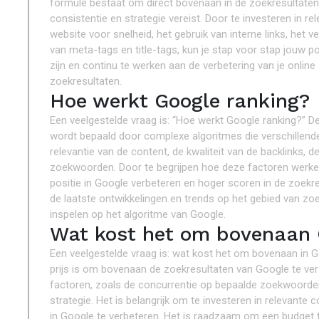
formule bestaat om direct bovenaan in de zoekresultaten v
consistentie en strategie vereist. Door te investeren in re
website voor snelheid, het gebruik van interne links, het 
van meta-tags en title-tags, kun je stap voor stap jouw po
zijn en continu te werken aan de verbetering van je online
zoekresultaten.
Hoe werkt Google ranking?
Een veelgestelde vraag is: “Hoe werkt Google ranking?” D
wordt bepaald door complexe algoritmes die verschillende
relevantie van de content, de kwaliteit van de backlinks, 
zoekwoorden. Door te begrijpen hoe deze factoren werken 
positie in Google verbeteren en hoger scoren in de zoekres
de laatste ontwikkelingen en trends op het gebied van zo
inspelen op het algoritme van Google.
Wat kost het om bovenaan 
Een veelgestelde vraag is: wat kost het om bovenaan in G
prijs is om bovenaan de zoekresultaten van Google te vers
factoren, zoals de concurrentie op bepaalde zoekwoorden, 
strategie. Het is belangrijk om te investeren in relevante c
in Google te verbeteren. Het is raadzaam om een budget t