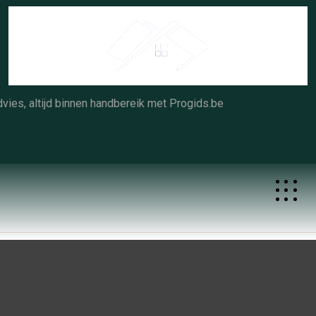
Skip
to
content
vies, altijd binnen handbereik met Progids.be