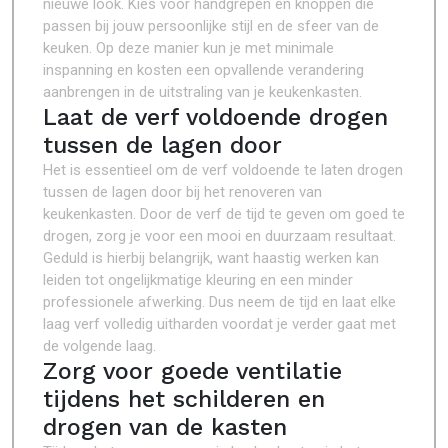
nieuwe look. Kies voor handgrepen en knoppen die
passen bij jouw persoonlijke stijl en de sfeer van de
keuken. Op deze manier kun je met minimale
inspanning en kosten een opvallende verandering
aanbrengen in de uitstraling van je keukenkasten.
Laat de verf voldoende drogen
tussen de lagen door
Het is essentieel om de verf voldoende te laten drogen
tussen de lagen door bij het renoveren van
keukenkasten. Door de verf de tijd te geven om goed te
drogen, zorg je voor een mooi en duurzaam resultaat.
Geduld is hierbij belangrijk, want haastig werken kan
leiden tot ongelijkmatige kleuring en een minder
professionele afwerking. Dus neem de tijd en laat elke
laag verf volledig uitharden voordat je verder gaat met
de volgende laag.
Zorg voor goede ventilatie
tijdens het schilderen en
drogen van de kasten