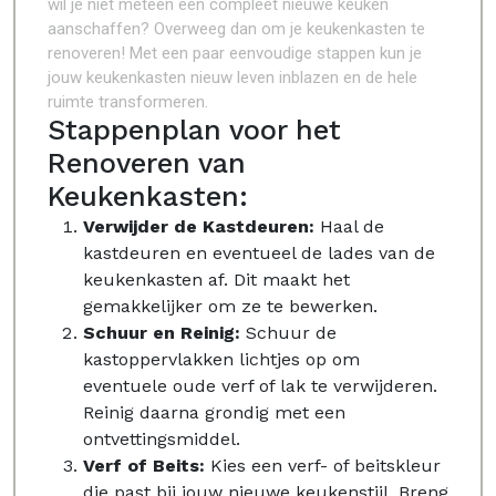
wil je niet meteen een compleet nieuwe keuken
aanschaffen? Overweeg dan om je keukenkasten te
renoveren! Met een paar eenvoudige stappen kun je
jouw keukenkasten nieuw leven inblazen en de hele
ruimte transformeren.
Stappenplan voor het
Renoveren van
Keukenkasten:
Verwijder de Kastdeuren:
Haal de
kastdeuren en eventueel de lades van de
keukenkasten af. Dit maakt het
gemakkelijker om ze te bewerken.
Schuur en Reinig:
Schuur de
kastoppervlakken lichtjes op om
eventuele oude verf of lak te verwijderen.
Reinig daarna grondig met een
ontvettingsmiddel.
Verf of Beits:
Kies een verf- of beitskleur
die past bij jouw nieuwe keukenstijl. Breng