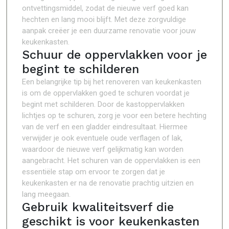
ontvettingsmiddel, zodat de nieuwe verf goed kan
hechten en lang mooi blijft. Met deze zorgvuldige
aanpak creëer je een duurzame renovatie voor jouw
keukenkasten.
Schuur de oppervlakken voor je
begint te schilderen
Een belangrijke tip bij het renoveren van keukenkasten
is om de oppervlakken goed te schuren voordat je
begint met schilderen. Door de kastoppervlakken
lichtjes op te schuren, zorg je voor een betere hechting
van de verf en een gladder eindresultaat. Hiermee
verwijder je ook eventuele oude verflagen of lak,
waardoor de nieuwe verf gelijkmatig kan worden
aangebracht. Het schuren van de oppervlakken is een
essentiële stap om ervoor te zorgen dat je
keukenkasten er na de renovatie prachtig uitzien en
lang meegaan.
Gebruik kwaliteitsverf die
geschikt is voor keukenkasten