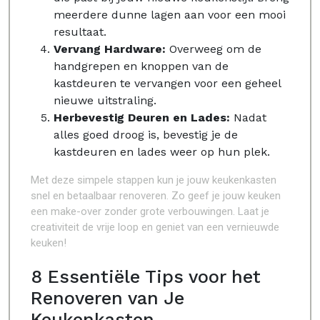
meerdere dunne lagen aan voor een mooi
resultaat.
Vervang Hardware:
Overweeg om de
handgrepen en knoppen van de
kastdeuren te vervangen voor een geheel
nieuwe uitstraling.
Herbevestig Deuren en Lades:
Nadat
alles goed droog is, bevestig je de
kastdeuren en lades weer op hun plek.
Met deze simpele stappen kun je jouw keukenkasten
snel en betaalbaar renoveren. Zo geef je jouw keuken
een make-over zonder grote verbouwingen. Laat je
creativiteit de vrije loop en geniet van een vernieuwde
keuken!
8 Essentiële Tips voor het
Renoveren van Je
Keukenkasten