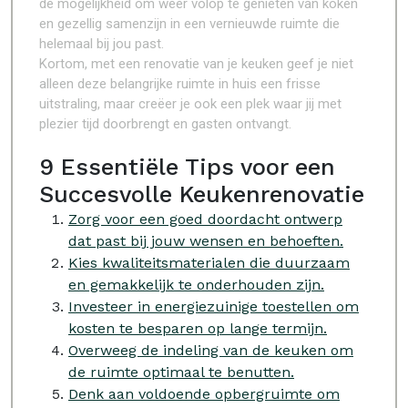
de mogelijkheid om weer volop te genieten van koken
en gezellig samenzijn in een vernieuwde ruimte die
helemaal bij jou past.
Kortom, met een renovatie van je keuken geef je niet
alleen deze belangrijke ruimte in huis een frisse
uitstraling, maar creëer je ook een plek waar jij met
plezier tijd doorbrengt en gasten ontvangt.
9 Essentiële Tips voor een
Succesvolle Keukenrenovatie
Zorg voor een goed doordacht ontwerp
dat past bij jouw wensen en behoeften.
Kies kwaliteitsmaterialen die duurzaam
en gemakkelijk te onderhouden zijn.
Investeer in energiezuinige toestellen om
kosten te besparen op lange termijn.
Overweeg de indeling van de keuken om
de ruimte optimaal te benutten.
Denk aan voldoende opbergruimte om