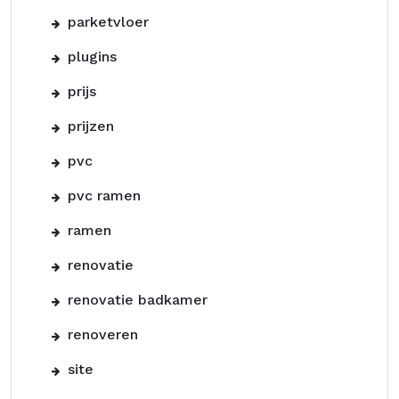
parketvloer
plugins
prijs
prijzen
pvc
pvc ramen
ramen
renovatie
renovatie badkamer
renoveren
site