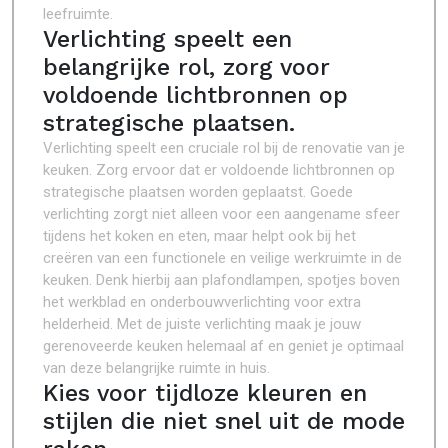
leefruimte.
Verlichting speelt een
belangrijke rol, zorg voor
voldoende lichtbronnen op
strategische plaatsen.
Verlichting speelt een cruciale rol bij de renovatie van je
keuken. Zorg ervoor dat er voldoende lichtbronnen op
strategische plaatsen worden geplaatst. Goede
verlichting zorgt niet alleen voor een aangename sfeer
tijdens het koken en eten, maar helpt ook bij het
creëren van een functionele en veilige werkruimte in de
keuken. Denk hierbij aan plafondlampen, spotjes boven
het werkblad en onderbouwverlichting voor extra
helderheid. Met de juiste verlichting maak je jouw
gerenoveerde keuken helemaal af en geniet je optimaal
van deze belangrijke ruimte in huis.
Kies voor tijdloze kleuren en
stijlen die niet snel uit de mode