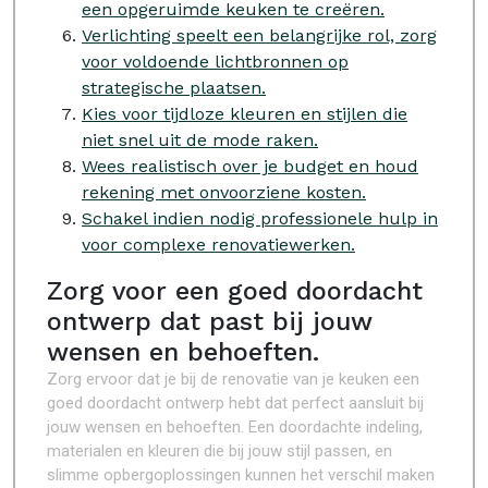
een opgeruimde keuken te creëren.
Verlichting speelt een belangrijke rol, zorg
voor voldoende lichtbronnen op
strategische plaatsen.
Kies voor tijdloze kleuren en stijlen die
niet snel uit de mode raken.
Wees realistisch over je budget en houd
rekening met onvoorziene kosten.
Schakel indien nodig professionele hulp in
voor complexe renovatiewerken.
Zorg voor een goed doordacht
ontwerp dat past bij jouw
wensen en behoeften.
Zorg ervoor dat je bij de renovatie van je keuken een
goed doordacht ontwerp hebt dat perfect aansluit bij
jouw wensen en behoeften. Een doordachte indeling,
materialen en kleuren die bij jouw stijl passen, en
slimme opbergoplossingen kunnen het verschil maken