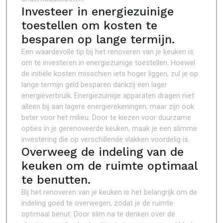
Investeer in energiezuinige
toestellen om kosten te
besparen op lange termijn.
Een waardevolle tip bij het renoveren van je keuken is
om te investeren in energiezuinige toestellen. Hoewel
de initiële kosten misschien iets hoger liggen, zul je op
lange termijn geld besparen dankzij een lager
energieverbruik. Energiezuinige apparaten dragen niet
alleen bij aan lagere energierekeningen, maar zijn ook
beter voor het milieu. Door te kiezen voor duurzame
opties in je gerenoveerde keuken, maak je een slimme
investering die op verschillende vlakken voordelig is.
Overweeg de indeling van de
keuken om de ruimte optimaal
te benutten.
Bij het renoveren van je keuken is het belangrijk om de
indeling goed te overwegen, zodat je de ruimte
optimaal benut. Door slim na te denken over de