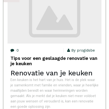
0
By progidsbe
Tips voor een geslaagde renovatie van
je keuken
Renovatie van je keuken
Een keuken is het hart van je huis. Het is de plek waar
je samenkomt met familie en vrienden, waar je heerlijke
maaltijden bereidt en waar herinneringen worden
gemaakt. Als je merkt dat je keuken niet meer voldoet
aan jouw wensen of verouderd is, kan een renovatie
een goede oplossing zijn.