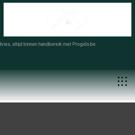
Skip
to
content
vies, altijd binnen handbereik met Progids.be