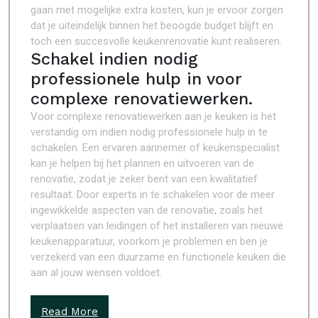
gaan met mogelijke extra kosten, kun je ervoor zorgen
dat je uiteindelijk binnen het beoogde budget blijft en
toch een succesvolle keukenrenovatie kunt realiseren.
Schakel indien nodig
professionele hulp in voor
complexe renovatiewerken.
Voor complexe renovatiewerken aan je keuken is het
verstandig om indien nodig professionele hulp in te
schakelen. Een ervaren aannemer of keukenspecialist
kan je helpen bij het plannen en uitvoeren van de
renovatie, zodat je zeker bent van een kwalitatief
resultaat. Door experts in te schakelen voor de meer
ingewikkelde aspecten van de renovatie, zoals het
verplaatsen van leidingen of het installeren van nieuwe
keukenapparatuur, voorkom je problemen en ben je
verzekerd van een duurzame en functionele keuken die
aan al jouw wensen voldoet.
Read More