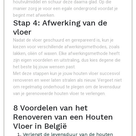
houtvulmiddel en schuur deze daarna glad. Op die
manier zorg je voor een egale ondergrond voordat je
begint met afwerken.
Stap 4: Afwerking van de
vloer
Nadat de vloer geschuurd en gerepareerd is, kun je
kiezen voor verschillende afwerkingsmethodes, zoals
lakken, oliën of waxen. Elke afwerkingsmethode heeft
zijn eigen voordelen en uitstraling, dus kies degene die
het beste bij jouw wensen past.
Met deze stappen kun je jouw houten vloer succesvol
renoveren en weer laten stralen als nieuw. Vergeet niet
om regelmatig onderhoud te plegen om de levensduur
van je gerenoveerde houten vloer te verlengen.
8 Voordelen van het
Renoveren van een Houten
Vloer in België
Verlengt de levensduur van de houten