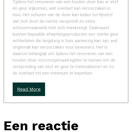
Tijdens het renoveren van een houten vloer kan er stof
en geur vrijkomen, wat overlast kan veroorzaken in
huis. Het schuren van de vloer kan leiden tot fijnstof
dat zich door de ruimte verspreidt en extra
schoonmaakwerk met zich meebrengt. Daarnaast
kunnen bepaalde afwerkingsproducten een sterke geur
achterlaten die langdurig in huis aanwezig kan zijn, wat
ongemak kan veroorzaken voor bewoners. Het is
daarom belangrijk om tijdens het renoveren van een
houten vloer voorzorgsmaatregelen te nemen om de
verspreiding van stof en geur te minimaliseren en zo
de overlast tot een minimum te beperken.
Read More
Een reactie