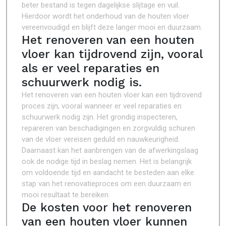
beter bestand is tegen dagelijkse slijtage en vuil.
Hierdoor wordt het onderhoud van de houten vloer
vereenvoudigd en blijft deze langer mooi en duurzaam.
Het renoveren van een houten
vloer kan tijdrovend zijn, vooral
als er veel reparaties en
schuurwerk nodig is.
Het renoveren van een houten vloer kan een tijdrovend
proces zijn, vooral wanneer er veel reparaties en
schuurwerk nodig zijn. Het grondig inspecteren,
repareren van beschadigingen en zorgvuldig schuren
van de vloer vereisen geduld en nauwkeurigheid.
Daarnaast kan het aanbrengen van de afwerkingslaag
ook de nodige tijd in beslag nemen. Het is belangrijk
om voldoende tijd en aandacht te besteden aan elke
stap van het renovatieproces om een duurzaam en
mooi resultaat te bereiken.
De kosten voor het renoveren
van een houten vloer kunnen