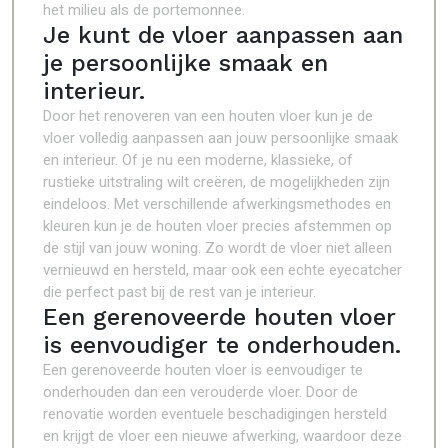
het milieu als de portemonnee.
Je kunt de vloer aanpassen aan
je persoonlijke smaak en
interieur.
Door het renoveren van een houten vloer kun je de
vloer volledig aanpassen aan jouw persoonlijke smaak
en interieur. Of je nu een moderne, klassieke, of
rustieke uitstraling wilt creëren, de mogelijkheden zijn
eindeloos. Met verschillende afwerkingsmethodes en
kleuren kun je de houten vloer precies afstemmen op
de stijl van jouw woning. Zo wordt de vloer niet alleen
vernieuwd en hersteld, maar ook een echte eyecatcher
die perfect past bij de rest van je interieur.
Een gerenoveerde houten vloer
is eenvoudiger te onderhouden.
Een gerenoveerde houten vloer is eenvoudiger te
onderhouden dan een verouderde vloer. Door de
renovatie worden eventuele beschadigingen hersteld
en krijgt de vloer een nieuwe afwerking, waardoor deze