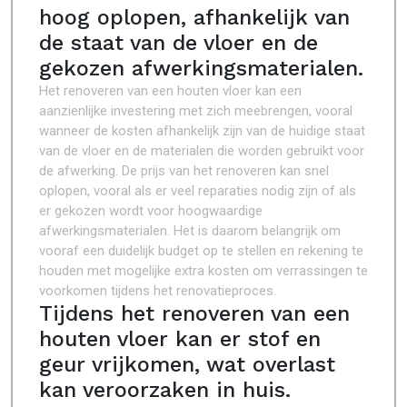
hoog oplopen, afhankelijk van
de staat van de vloer en de
gekozen afwerkingsmaterialen.
Het renoveren van een houten vloer kan een
aanzienlijke investering met zich meebrengen, vooral
wanneer de kosten afhankelijk zijn van de huidige staat
van de vloer en de materialen die worden gebruikt voor
de afwerking. De prijs van het renoveren kan snel
oplopen, vooral als er veel reparaties nodig zijn of als
er gekozen wordt voor hoogwaardige
afwerkingsmaterialen. Het is daarom belangrijk om
vooraf een duidelijk budget op te stellen en rekening te
houden met mogelijke extra kosten om verrassingen te
voorkomen tijdens het renovatieproces.
Tijdens het renoveren van een
houten vloer kan er stof en
geur vrijkomen, wat overlast
kan veroorzaken in huis.