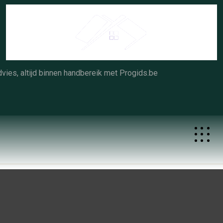
Skip
to
content
vies, altijd binnen handbereik met Progids.be