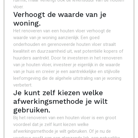
ruimte, maar verlengt ook de levensduur van de houten
vloer.
Verhoogt de waarde van je
woning.
Het renoveren van een houten vloer verhoogt de
waarde van je woning aanzienlijk. Een goed
onderhouden en gerenoveerde houten vloer straalt
kwaliteit en duurzaamheid uit, wat potentiële kopers of
huurders aantrekt. Door te investeren in het renoveren
van je houten vloer, investeer je eigenlijk in de waarde
van je huis en creëer je een aantrekkelijke en stijlvolle
leefomgeving die de algehele uitstraling van je woning
verbetert.
Je kunt zelf kiezen welke
afwerkingsmethode je wilt
gebruiken.
Bij het renoveren van een houten vloer is een groot
voordeel dat je zelf kunt kiezen welke
afwerkingsmethode je wilt gebruiken. Of je nu de