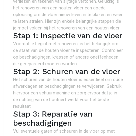
verliezen en tekenen van slijtage vertonen. Gelukkig is
het renoveren van een houten vloer een goede
oplossing om de vloer nieuw leven in te blazen en weer
te laten stralen. Hier zijn enkele belangrijke stappen die
je moet volgen bij het renoveren van een houten vloer:
Stap 1: Inspectie van de vloer
Voordat je begint met renoveren, is het belangrijk om
de staat van de houten vloer te inspecteren. Controleer
op beschadigingen, krassen of andere oneffenheden
die gerepareerd moeten worden.
Stap 2: Schuren van de vloer
Het schuren van de houten vloer is essentieel om oude
afwerklagen en beschadigingen te verwijderen. Gebruik
hiervoor een schuurmachine en zorg ervoor dat je in
de richting van de houtnerf werkt voor het beste
resultaat.
Stap 3: Reparatie van
beschadigingen
Vul eventuele gaten of scheuren in de vloer op met