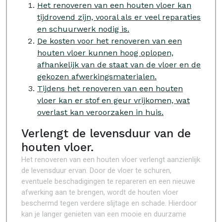
Het renoveren van een houten vloer kan
tijdrovend zijn, vooral als er veel reparaties
en schuurwerk nodig is.
De kosten voor het renoveren van een
houten vloer kunnen hoog oplopen,
afhankelijk van de staat van de vloer en de
gekozen afwerkingsmaterialen.
Tijdens het renoveren van een houten
vloer kan er stof en geur vrijkomen, wat
overlast kan veroorzaken in huis.
Verlengt de levensduur van de
houten vloer.
Het renoveren van een houten vloer verlengt aanzienlijk
de levensduur ervan. Door de vloer te schuren,
eventuele beschadigingen te repareren en een nieuwe
afwerking aan te brengen, wordt de houten vloer
beschermd tegen verdere slijtage en schade. Hierdoor
kan je langer genieten van een mooie en duurzame