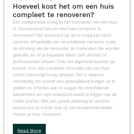
Hoeveel kost het om een huis
compleet te renoveren?
Een veelgestelde vraag bij het renoveren van een huis
is: hoeveel kost het om een huis compleet te
renoveren? Het antwoord op deze vraag kan sterk
variëren, afhankelijk van verschillende factoren zoals
de omvang van de renovatie, de materialen die worden
gebruikt, en of je bepaalde taken zelf uitvoert of
professionals inhuurt. Over het algemeen kunnen de
kosten voor een complete renovatie van een huis
echter behoorlijk hoog oplopen. Het is daarom
verstandig om vooraf een gedetailleerd budget op te
stellen en offertes aan te vragen bij verschillende
aannemers om een realistisch beeld te krijgen van de
totale kosten. Met een goede planning en slimme
keuzes kun je echter ook op een budgetvriendelijke
manier je huis renoveren.
Read More