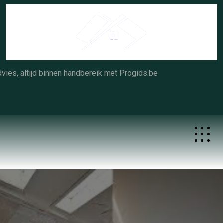
Skip
to
content
vies, altijd binnen handbereik met Progids.be