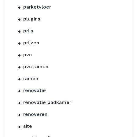
parketvloer
plugins
prijs
prijzen
pvc
pvc ramen
ramen
renovatie
renovatie badkamer
renoveren
site