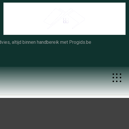
Skip
to
content
vies, altijd binnen handbereik met Progids.be