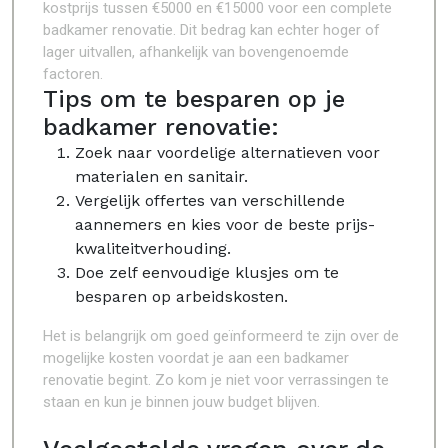
kostprijs tussen €5000 en €15000 voor een complete
badkamer renovatie. Dit bedrag kan echter hoger of
lager uitvallen, afhankelijk van bovengenoemde
factoren.
Tips om te besparen op je
badkamer renovatie:
Zoek naar voordelige alternatieven voor
materialen en sanitair.
Vergelijk offertes van verschillende
aannemers en kies voor de beste prijs-
kwaliteitverhouding.
Doe zelf eenvoudige klusjes om te
besparen op arbeidskosten.
Het is belangrijk om goed geïnformeerd te zijn over de
mogelijke kosten voordat je aan een badkamer
renovatie begint. Zo kom je niet voor verrassingen te
staan en kun je binnen jouw budget blijven.