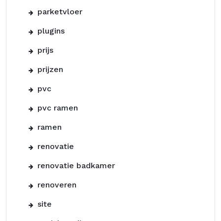
parketvloer
plugins
prijs
prijzen
pvc
pvc ramen
ramen
renovatie
renovatie badkamer
renoveren
site